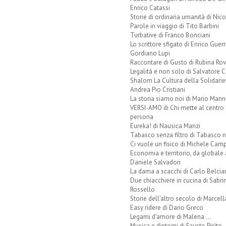
Enrico Catassi
Storie di ordinaria umanità di Nico
Parole in viaggio di Tito Barbini
Turbative di Franco Bonciani
Lo scrittore sfigato di Enrico Guerr
Gordiano Lupi
Raccontare di Gusto di Rubina Rov
Legalità e non solo di Salvatore C
Shalom La Cultura della Solidarie
Andrea Pio Cristiani
La storia siamo noi di Mario Mann
VERSI-AMO di Chi mette al centro 
persona
Eureka! di Nausica Manzi
Tabasco senza filtro di Tabasco n
Ci vuole un fisico di Michele Camp
Economia e territorio, da globale 
Daniele Salvadori
La dama a scacchi di Carlo Belcia
Due chiacchiere in cucina di Sabri
Rossello
Storie dell'altro secolo di Marcell
Easy ridere di Dario Greco
Legami d'amore di Malena ...
Musica e dintorni di Fausto Pirìto