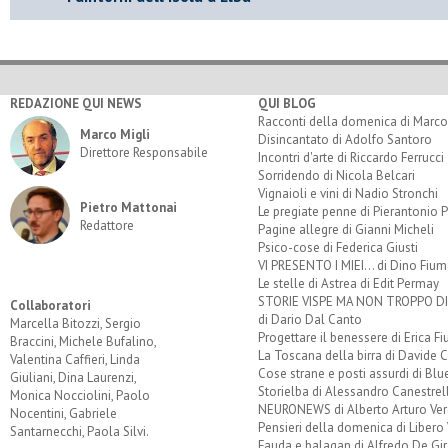
REDAZIONE QUI NEWS
QUI BLOG
Racconti della domenica di Marco
Marco Migli
Disincantato di Adolfo Santoro
Direttore Responsabile
Incontri d'arte di Riccardo Ferrucci
Sorridendo di Nicola Belcari
Vignaioli e vini di Nadio Stronchi
Pietro Mattonai
Le pregiate penne di Pierantonio P
Redattore
Pagine allegre di Gianni Micheli
Psico-cose di Federica Giusti
VI PRESENTO I MIEI... di Dino Fium
Le stelle di Astrea di Edit Permay
STORIE VISPE MA NON TROPPO 
Collaboratori
di Dario Dal Canto
Marcella Bitozzi, Sergio
Progettare il benessere di Erica F
Braccini, Michele Bufalino,
La Toscana della birra di Davide 
Valentina Caffieri, Linda
Cose strane e posti assurdi di Bl
Giuliani, Dina Laurenzi,
Storielba di Alessandro Canestrell
Monica Nocciolini, Paolo
NEURONEWS di Alberto Arturo Ver
Nocentini, Gabriele
Pensieri della domenica di Libero 
Santarnecchi, Paola Silvi.
Fauda e balagan di Alfredo De Gi