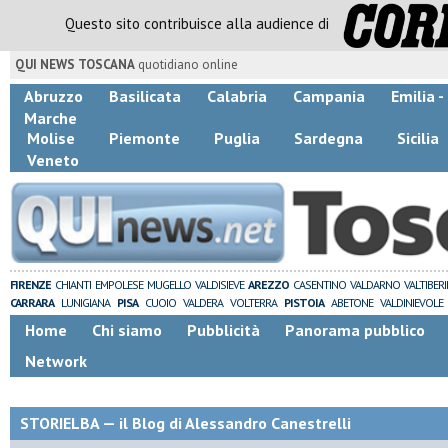
Questo sito contribuisce alla audience di
QUI NEWS TOSCANA
quotidiano online
Abruzzo
Basilicata
Calabria
Campania
Emilia 
Marche
Molise
Piemonte
Puglia
Sardegna
Sicilia
Veneto
FIRENZE
CHIANTI
EMPOLESE
MUGELLO
VALDISIEVE
AREZZO
CASENTINO
VALDARNO
VALTIBER
CARRARA
LUNIGIANA
PISA
CUOIO
VALDERA
VOLTERRA
PISTOIA
ABETONE
VALDINIEVOLE
Home
Chi siamo
Pubblicità
Panorama pubblico
Network
STORIELBA — il Blog di Alessandro Canestrelli