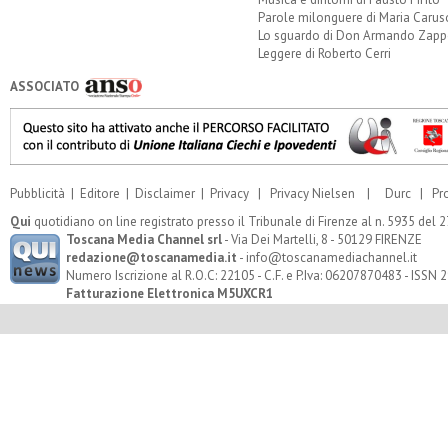
Parole milonguere di Maria Carus
Lo sguardo di Don Armando Zappo
Leggere di Roberto Cerri
ASSOCIATO
Pubblicità
|
Editore
|
Disclaimer
|
Privacy
|
Privacy Nielsen
|
Durc
|
Pr
Qui
quotidiano on line registrato presso il Tribunale di Firenze al n. 5935 del
Toscana Media Channel srl
- Via Dei Martelli, 8 - 50129 FIRENZE
redazione@toscanamedia.it
- info@toscanamediachannel.it
Numero Iscrizione al R.O.C: 22105 - C.F. e P.Iva: 06207870483 - ISSN
Fatturazione Elettronica M5UXCR1