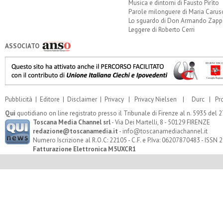
Musica e dintorni di Fausto Pirìto
Parole milonguere di Maria Carus
Lo sguardo di Don Armando Zappo
Leggere di Roberto Cerri
ASSOCIATO
Pubblicità
|
Editore
|
Disclaimer
|
Privacy
|
Privacy Nielsen
|
Durc
|
Pr
Qui
quotidiano on line registrato presso il Tribunale di Firenze al n. 5935 del
Toscana Media Channel srl
- Via Dei Martelli, 8 - 50129 FIRENZE
redazione@toscanamedia.it
- info@toscanamediachannel.it
Numero Iscrizione al R.O.C: 22105 - C.F. e P.Iva: 06207870483 - ISSN
Fatturazione Elettronica M5UXCR1