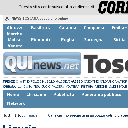
Questo sito contribuisce alla audience di
QUI NEWS TOSCANA
quotidiano online
Abruzzo
Basilicata
Calabria
Campania
Emilia 
Marche
Molise
Piemonte
Puglia
Sardegna
Sicilia
Veneto
FIRENZE
CHIANTI
EMPOLESE
MUGELLO
VALDISIEVE
AREZZO
CASENTINO
VALDARNO
VALTIBER
CARRARA
LUNIGIANA
PISA
CUOIO
VALDERA
VOLTERRA
PISTOIA
ABETONE
VALDINIEVOLE
Home
Chi siamo
Pubblicità
Panorama pubblico
Network
ivorano i boschi
Tutti i titoli:
Cane carlino precipita in un pozzo colmo d'acqua