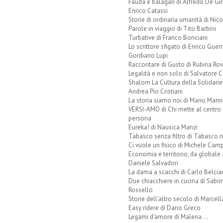
Fauda e balagan di Alfredo De Gi
Enrico Catassi
Storie di ordinaria umanità di Nico
Parole in viaggio di Tito Barbini
Turbative di Franco Bonciani
Lo scrittore sfigato di Enrico Guerr
Gordiano Lupi
Raccontare di Gusto di Rubina Rov
Legalità e non solo di Salvatore C
Shalom La Cultura della Solidarie
Andrea Pio Cristiani
La storia siamo noi di Mario Mann
VERSI-AMO di Chi mette al centro 
persona
Eureka! di Nausica Manzi
Tabasco senza filtro di Tabasco n
Ci vuole un fisico di Michele Camp
Economia e territorio, da globale 
Daniele Salvadori
La dama a scacchi di Carlo Belcia
Due chiacchiere in cucina di Sabri
Rossello
Storie dell'altro secolo di Marcell
Easy ridere di Dario Greco
Legami d'amore di Malena ...