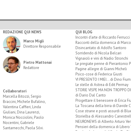
REDAZIONE QUI NEWS
QUI BLOG
Incontri d'arte di Riccardo Ferrucci
Marco Migli
Racconti della domenica di Marco
Direttore Responsabile
Disincantato di Adolfo Santoro
Sorridendo di Nicola Belcari
Vignaioli e vini di Nadio Stronchi
Pietro Mattonai
Le pregiate penne di Pierantonio P
Redattore
Pagine allegre di Gianni Micheli
Psico-cose di Federica Giusti
VI PRESENTO I MIEI... di Dino Fium
Le stelle di Astrea di Edit Permay
STORIE VISPE MA NON TROPPO 
Collaboratori
di Dario Dal Canto
Marcella Bitozzi, Sergio
Progettare il benessere di Erica F
Braccini, Michele Bufalino,
La Toscana della birra di Davide 
Valentina Caffieri, Linda
Cose strane e posti assurdi di Bl
Giuliani, Dina Laurenzi,
Storielba di Alessandro Canestrell
Monica Nocciolini, Paolo
NEURONEWS di Alberto Arturo Ver
Nocentini, Gabriele
Pensieri della domenica di Libero 
Santarnecchi, Paola Silvi.