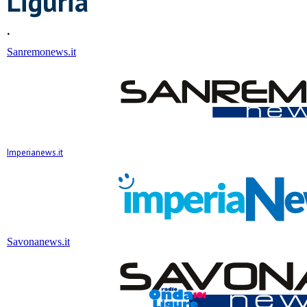
Liguria
.
Sanremonews.it
Imperianews.it
Savonanews.it