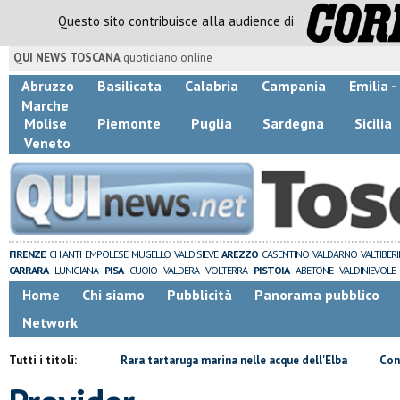
Questo sito contribuisce alla audience di
QUI NEWS TOSCANA
quotidiano online
Abruzzo
Basilicata
Calabria
Campania
Emilia 
Marche
Molise
Piemonte
Puglia
Sardegna
Sicilia
Veneto
FIRENZE
CHIANTI
EMPOLESE
MUGELLO
VALDISIEVE
AREZZO
CASENTINO
VALDARNO
VALTIBER
CARRARA
LUNIGIANA
PISA
CUOIO
VALDERA
VOLTERRA
PISTOIA
ABETONE
VALDINIEVOLE
Home
Chi siamo
Pubblicità
Panorama pubblico
Network
a di fuoco
Tutti i titoli:
Rara tartaruga marina nelle acque dell'Elba
Contagiata 