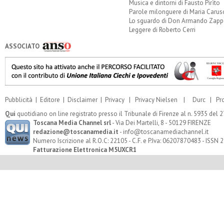
Musica e dintorni di Fausto Pirìto
Parole milonguere di Maria Carus
Lo sguardo di Don Armando Zappo
Leggere di Roberto Cerri
ASSOCIATO
Pubblicità
|
Editore
|
Disclaimer
|
Privacy
|
Privacy Nielsen
|
Durc
|
Pr
Qui
quotidiano on line registrato presso il Tribunale di Firenze al n. 5935 del
Toscana Media Channel srl
- Via Dei Martelli, 8 - 50129 FIRENZE
redazione@toscanamedia.it
- info@toscanamediachannel.it
Numero Iscrizione al R.O.C: 22105 - C.F. e P.Iva: 06207870483 - ISSN
Fatturazione Elettronica M5UXCR1