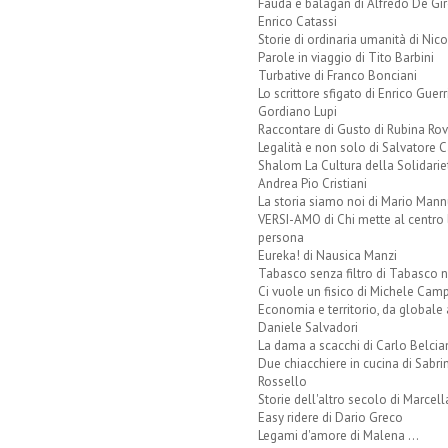
Fauda e balagan di Alfredo De Gi
Enrico Catassi
Storie di ordinaria umanità di Nico
Parole in viaggio di Tito Barbini
Turbative di Franco Bonciani
Lo scrittore sfigato di Enrico Guerr
Gordiano Lupi
Raccontare di Gusto di Rubina Rov
Legalità e non solo di Salvatore C
Shalom La Cultura della Solidarie
Andrea Pio Cristiani
La storia siamo noi di Mario Mann
VERSI-AMO di Chi mette al centro 
persona
Eureka! di Nausica Manzi
Tabasco senza filtro di Tabasco n
Ci vuole un fisico di Michele Camp
Economia e territorio, da globale 
Daniele Salvadori
La dama a scacchi di Carlo Belcia
Due chiacchiere in cucina di Sabri
Rossello
Storie dell'altro secolo di Marcell
Easy ridere di Dario Greco
Legami d'amore di Malena ...