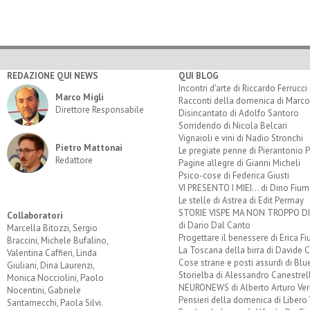
REDAZIONE QUI NEWS
QUI BLOG
Incontri d'arte di Riccardo Ferrucci
Marco Migli
Racconti della domenica di Marco
Direttore Responsabile
Disincantato di Adolfo Santoro
Sorridendo di Nicola Belcari
Vignaioli e vini di Nadio Stronchi
Pietro Mattonai
Le pregiate penne di Pierantonio P
Redattore
Pagine allegre di Gianni Micheli
Psico-cose di Federica Giusti
VI PRESENTO I MIEI... di Dino Fium
Le stelle di Astrea di Edit Permay
STORIE VISPE MA NON TROPPO 
Collaboratori
di Dario Dal Canto
Marcella Bitozzi, Sergio
Progettare il benessere di Erica F
Braccini, Michele Bufalino,
La Toscana della birra di Davide 
Valentina Caffieri, Linda
Cose strane e posti assurdi di Bl
Giuliani, Dina Laurenzi,
Storielba di Alessandro Canestrell
Monica Nocciolini, Paolo
NEURONEWS di Alberto Arturo Ver
Nocentini, Gabriele
Pensieri della domenica di Libero 
Santarnecchi, Paola Silvi.