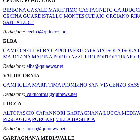
CECINA ROSIGNANO
BIBBONA
CASALE MARITTIMO
CASTAGNETO CARDUCC
CECINA
GUARDISTALLO
MONTESCUDAIO
ORCIANO
RIP
SANTA LUCE
Redazione:
cecina@quinews.net
ELBA
CAMPO NELL'ELBA
CAPOLIVERI
CAPRAIA ISOLA
ISOLA 
MARCIANA MARINA
PORTO AZZURRO
PORTOFERRAIO
R
Redazione:
elba@quinews.net
VALDICORNIA
CAMPIGLIA MARITTIMA
PIOMBINO
SAN VINCENZO
SASS
Redazione:
valdicornia@quinews.net
LUCCA
ALTOPASCIO
CAPANNORI
GARFAGNANA
LUCCA
MEDIA
PESCAGLIA
PORCARI
VILLA BASILICA
Redazione:
lucca@quinews.net
GARFAGNANA MEDIAVALLE