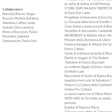
Le stelle di Astrea di Edit Permay
STORIE VISPE MA NON TROPPO 
Collaboratori
di Dario Dal Canto
Marcella Bitozzi, Sergio
Progettare il benessere di Erica F
Braccini, Michele Bufalino,
La Toscana della birra di Davide 
Valentina Caffieri, Linda
Cose strane e posti assurdi di Bl
Giuliani, Dina Laurenzi,
Storielba di Alessandro Canestrell
Monica Nocciolini, Paolo
NEURONEWS di Alberto Arturo Ver
Nocentini, Gabriele
Pensieri della domenica di Libero 
Santarnecchi, Paola Silvi.
Fauda e balagan di Alfredo De Gi
Enrico Catassi
Storie di ordinaria umanità di Nico
Parole in viaggio di Tito Barbini
Turbative di Franco Bonciani
Lo scrittore sfigato di Enrico Guerr
Gordiano Lupi
Raccontare di Gusto di Rubina Rov
Legalità e non solo di Salvatore C
Shalom La Cultura della Solidarie
Andrea Pio Cristiani
La storia siamo noi di Mario Mann
VERSI-AMO di Chi mette al centro 
persona
Eureka! di Nausica Manzi
Tabasco senza filtro di Tabasco n