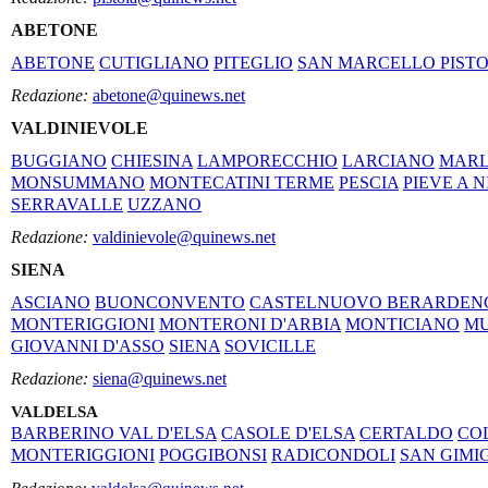
ABETONE
ABETONE
CUTIGLIANO
PITEGLIO
SAN MARCELLO PISTO
Redazione:
abetone@quinews.net
VALDINIEVOLE
BUGGIANO
CHIESINA
LAMPORECCHIO
LARCIANO
MARL
MONSUMMANO
MONTECATINI TERME
PESCIA
PIEVE A 
SERRAVALLE
UZZANO
Redazione:
valdinievole@quinews.net
SIENA
ASCIANO
BUONCONVENTO
CASTELNUOVO BERARDEN
MONTERIGGIONI
MONTERONI D'ARBIA
MONTICIANO
M
GIOVANNI D'ASSO
SIENA
SOVICILLE
Redazione:
siena@quinews.net
VALDELSA
BARBERINO VAL D'ELSA
CASOLE D'ELSA
CERTALDO
COL
MONTERIGGIONI
POGGIBONSI
RADICONDOLI
SAN GIM