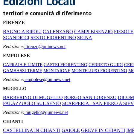
Edizioni Locali
territori e comunità di riferimento
FIRENZE
BAGNO A RIPOLI
CALENZANO
CAMPI BISENZIO
FIESOLE
SCANDICCI
SESTO FIORENTINO
SIGNA
Redazione:
firenze@quinews.net
EMPOLESE
CAPRAIA E LIMITE
CASTELFIORENTINO
CERRETO GUIDI
CER
GAMBASSI TERME
MONTAIONE
MONTELUPO FIORENTINO
MO
Redazione:
empolese@quinews.net
MUGELLO
BARBERINO DI MUGELLO
BORGO SAN LORENZO
DICO
PALAZZUOLO SUL SENIO
SCARPERIA - SAN PIERO A SIE
Redazione:
mugello@quinews.net
CHIANTI
CASTELLINA IN CHIANTI
GAIOLE
GREVE IN CHIANTI
IM