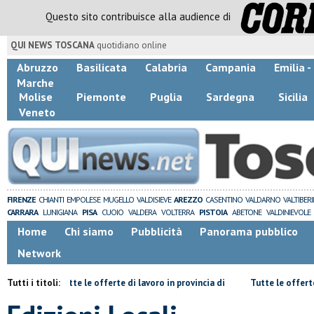
Questo sito contribuisce alla audience di
QUI NEWS TOSCANA
quotidiano online
Abruzzo
Basilicata
Calabria
Campania
Emilia 
Marche
Molise
Piemonte
Puglia
Sardegna
Sicilia
Veneto
FIRENZE
CHIANTI
EMPOLESE
MUGELLO
VALDISIEVE
AREZZO
CASENTINO
VALDARNO
VALTIBER
CARRARA
LUNIGIANA
PISA
CUOIO
VALDERA
VOLTERRA
PISTOIA
ABETONE
VALDINIEVOLE
Home
Chi siamo
Pubblicità
Panorama pubblico
Network
​Tutte le offerte di lavoro in provincia di
Tutti i titoli:
​Tutte le offerte di lavoro in