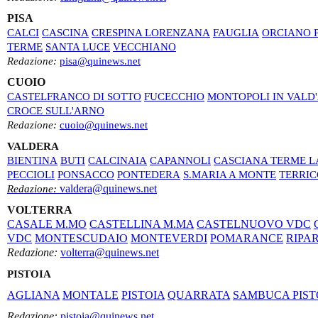
PISA
CALCI
CASCINA
CRESPINA LORENZANA
FAUGLIA
ORCIANO 
TERME
SANTA LUCE
VECCHIANO
Redazione:
pisa@quinews.net
CUOIO
CASTELFRANCO DI SOTTO
FUCECCHIO
MONTOPOLI IN VALD
CROCE SULL'ARNO
Redazione:
cuoio@quinews.net
VALDERA
BIENTINA
BUTI
CALCINAIA
CAPANNOLI
CASCIANA TERME L
PECCIOLI
PONSACCO
PONTEDERA
S.MARIA A MONTE
TERRIC
valdera@quinews.net
Redazione:
VOLTERRA
CASALE M.MO
CASTELLINA M.MA
CASTELNUOVO VDC
VDC
MONTESCUDAIO
MONTEVERDI
POMARANCE
RIPA
Redazione:
volterra@quinews.net
PISTOIA
AGLIANA
MONTALE
PISTOIA
QUARRATA
SAMBUCA PIST
Redazione:
pistoia@quinews.net