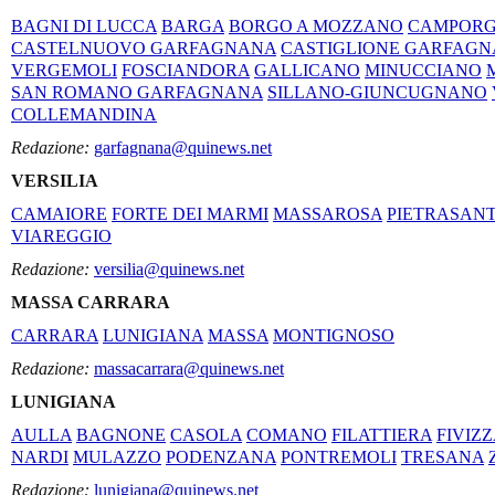
BAGNI DI LUCCA
BARGA
BORGO A MOZZANO
CAMPORG
CASTELNUOVO GARFAGNANA
CASTIGLIONE GARFAG
VERGEMOLI
FOSCIANDORA
GALLICANO
MINUCCIANO
SAN ROMANO GARFAGNANA
SILLANO-GIUNCUGNANO
COLLEMANDINA
Redazione:
garfagnana@quinews.net
VERSILIA
CAMAIORE
FORTE DEI MARMI
MASSAROSA
PIETRASAN
VIAREGGIO
Redazione:
versilia@quinews.net
MASSA CARRARA
CARRARA
LUNIGIANA
MASSA
MONTIGNOSO
Redazione:
massacarrara@quinews.net
LUNIGIANA
AULLA
BAGNONE
CASOLA
COMANO
FILATTIERA
FIVIZ
NARDI
MULAZZO
PODENZANA
PONTREMOLI
TRESANA
Redazione:
lunigiana@quinews.net