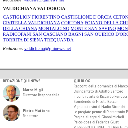
Redazione:
valdelsa@quinews.net
VALDICHIANA VALDORCIA
CASTIGLION FIORENTINO
CASTIGLIONE D'ORCIA
CETO
CIVITELLA VALDICHIANA
CORTONA
FOIANO DELLA CH
DELLA CHIANA
MONTALCINO
MONTE SAN SAVINO
MON
RADICOFANI
SAN CASCIANO BAGNI
SAN QUIRICO D'OR
TORRITA DI SIENA
TREQUANDA
Redazione:
valdichiana@quinews.net
REDAZIONE QUI NEWS
QUI BLOG
Racconti della domenica di Marco
Marco Migli
Disincantato di Adolfo Santoro
Direttore Responsabile
Incontri d'arte di Riccardo Ferrucci
Sorridendo di Nicola Belcari
Vignaioli e vini di Nadio Stronchi
Pietro Mattonai
Le pregiate penne di Pierantonio P
Redattore
Pagine allegre di Gianni Micheli
Psico-cose di Federica Giusti
VI PRESENTO I MIEI... di Dino Fium