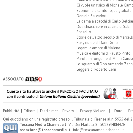
Ci vuole un fisico di Michele Camp
Economia e territorio, da globale 
Daniele Salvadori
La dama a scacchi di Carlo Belcia
Due chiacchiere in cucina di Sabri
Rossello
Storie dell'altro secolo di Marcell
Easy ridere di Dario Greco
Legami d'amore di Malena ...
Musica e dintorni di Fausto Pirìto
Parole milonguere di Maria Carus
Lo sguardo di Don Armando Zappo
Leggere di Roberto Cerri
ASSOCIATO
Pubblicità
|
Editore
|
Disclaimer
|
Privacy
|
Privacy Nielsen
|
Durc
|
Pr
Qui
quotidiano on line registrato presso il Tribunale di Firenze al n. 5935 del
Toscana Media Channel srl
- Via Dei Martelli, 8 - 50129 FIRENZE
redazione@toscanamedia.it
- info@toscanamediachannel.it