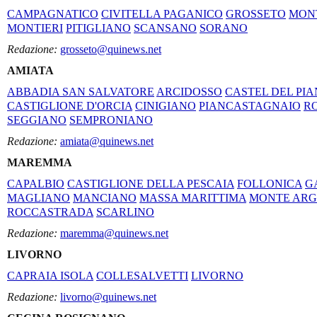
CAMPAGNATICO
CIVITELLA PAGANICO
GROSSETO
MON
MONTIERI
PITIGLIANO
SCANSANO
SORANO
Redazione:
grosseto@quinews.net
AMIATA
ABBADIA SAN SALVATORE
ARCIDOSSO
CASTEL DEL PI
CASTIGLIONE D'ORCIA
CINIGIANO
PIANCASTAGNAIO
R
SEGGIANO
SEMPRONIANO
Redazione:
amiata@quinews.net
MAREMMA
CAPALBIO
CASTIGLIONE DELLA PESCAIA
FOLLONICA
G
MAGLIANO
MANCIANO
MASSA MARITTIMA
MONTE ARG
ROCCASTRADA
SCARLINO
Redazione:
maremma@quinews.net
LIVORNO
CAPRAIA ISOLA
COLLESALVETTI
LIVORNO
Redazione:
livorno@quinews.net