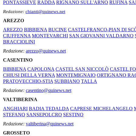
PONTASSIEVE
RADDA
RIGNANO SULL'ARNO
RUFINA
SA
Redazione:
chianti@quinews.net
AREZZO
AREZZO
BIBBIENA
BUCINE
CASTELFRANCO-PIAN DI SC
CIUFFENNA
MONTEVARCHI
SAN GIOVANNI VALDARNO
BRACCIOLINI
Redazione:
arezzo@quinews.net
CASENTINO
BIBBIENA
CAPOLONA
CASTEL SAN NICCOLÒ
CASTEL F
CHIUSI DELLA VERNA
MONTEMIGNAIO
ORTIGNANO RA
PRATOVECCHIO-STIA
SUBBIANO
TALLA
Redazione:
casentino@quinews.net
VALTIBERINA
ANGHIARI
BADIA TEDALDA
CAPRESE MICHELANGELO
STEFANO
SANSEPOLCRO
SESTINO
Redazione:
valtiberina@quinews.net
GROSSETO