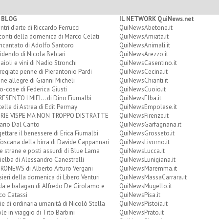
 BLOG
IL NETWORK QuiNews.net
ntri d'arte di Riccardo Ferrucci
QuiNewsAbetone.it
onti della domenica di Marco Celati
QuiNewsAmiata.it
ncantato di Adolfo Santoro
QuiNewsAnimali.it
idendo di Nicola Belcari
QuiNewsArezzo.it
aioli e vini di Nadio Stronchi
QuiNewsCasentino.it
regiate penne di Pierantonio Pardi
QuiNewsCecina.it
ne allegre di Gianni Micheli
QuiNewsChianti.it
o-cose di Federica Giusti
QuiNewsCuoio.it
RESENTO I MIEI... di Dino Fiumalbi
QuiNewsElba.it
telle di Astrea di Edit Permay
QuiNewsEmpolese.it
RIE VISPE MA NON TROPPO DISTRATTE
QuiNewsFirenze.it
ario Dal Canto
QuiNewsGarfagnana.it
ettare il benessere di Erica Fiumalbi
QuiNewsGrosseto.it
oscana della birra di Davide Cappannari
QuiNewsLivorno.it
 strane e posti assurdi di Blue Lama
QuiNewsLucca.it
ielba di Alessandro Canestrelli
QuiNewsLunigiana.it
RONEWS di Alberto Arturo Vergani
QuiNewsMaremma.it
ieri della domenica di Libero Venturi
QuiNewsMassaCarrara.it
da e balagan di Alfredo De Girolamo e
QuiNewsMugello.it
co Catassi
QuiNewsPisa.it
ie di ordinaria umanità di Nicolò Stella
QuiNewsPistoia.it
le in viaggio di Tito Barbini
QuiNewsPrato.it