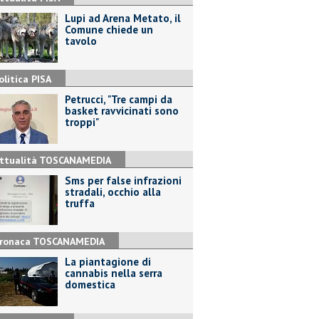
Lupi ad Arena Metato, il
Comune chiede un
tavolo
olitica PISA
Petrucci, "Tre campi da
basket ravvicinati sono
troppi"
ttualità TOSCANAMEDIA
Sms per false infrazioni
stradali, occhio alla
truffa
ronaca TOSCANAMEDIA
La piantagione di
cannabis nella serra
domestica