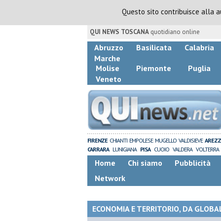
Questo sito contribuisce alla 
QUI NEWS TOSCANA
quotidiano online
Abruzzo
Basilicata
Calabria
Marche
Molise
Piemonte
Puglia
Veneto
FIRENZE
CHIANTI
EMPOLESE
MUGELLO
VALDISIEVE
AREZ
CARRARA
LUNIGIANA
PISA
CUOIO
VALDERA
VOLTERRA
Home
Chi siamo
Pubblicità
Network
ECONOMIA E TERRITORIO, DA GLOBALE 