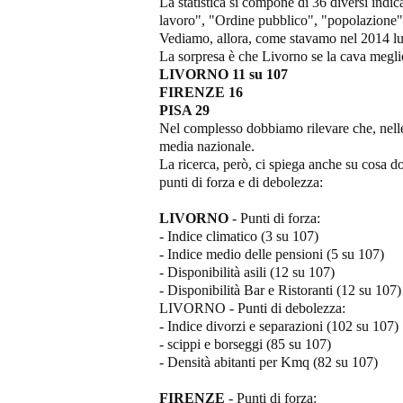
La statistica si compone di 36 diversi indica
lavoro", "Ordine pubblico", "popolazione",
Vediamo, allora, come stavamo nel 2014 lun
La sorpresa è che Livorno se la cava meglio
LIVORNO 11 su 107
FIRENZE 16
PISA 29
Nel complesso dobbiamo rilevare che, nelle
media nazionale.
La ricerca, però, ci spiega anche su cosa d
punti di forza e di debolezza:
LIVORNO
- Punti di forza:
- Indice climatico (3 su 107)
- Indice medio delle pensioni (5 su 107)
- Disponibilità asili (12 su 107)
- Disponibilità Bar e Ristoranti (12 su 107)
LIVORNO - Punti di debolezza:
- Indice divorzi e separazioni (102 su 107)
- scippi e borseggi (85 su 107)
- Densità abitanti per Kmq (82 su 107)
FIRENZE
- Punti di forza: