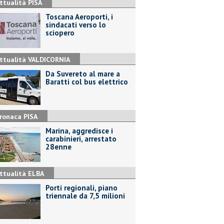
ttualità PISA
Toscana Aeroporti, i
sindacati verso lo
sciopero
ttualità VALDICORNIA
Da Suvereto al mare a
Baratti col bus elettrico
ronaca PISA
Marina, aggredisce i
carabinieri, arrestato
28enne
ttualità ELBA
Porti regionali, piano
triennale da 7,5 milioni