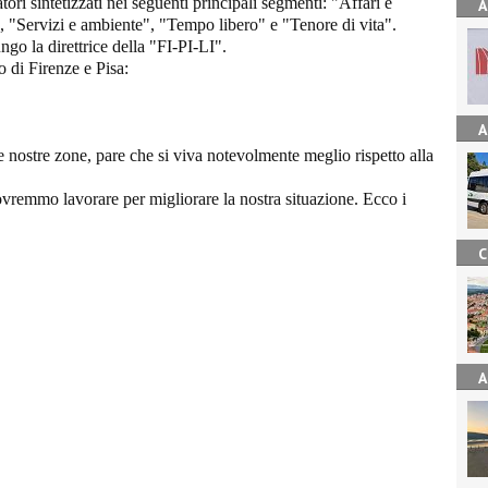
tori sintetizzati nei seguenti principali segmenti: "Affari e
A
 "Servizi e ambiente", "Tempo libero" e "Tenore di vita".
go la direttrice della "FI-PI-LI".
 di Firenze e Pisa:
A
 nostre zone, pare che si viva notevolmente meglio rispetto alla
ovremmo lavorare per migliorare la nostra situazione. Ecco i
C
A