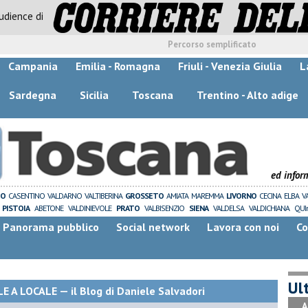
audience di
Percorso semplificato
Campania
Emilia - Romagna
Friuli - Venezia Giulia
L
Sardegna
Sicilia
Toscana
Trentino - Alto adige
ed infor
ZO
CASENTINO
VALDARNO
VALTIBERINA
GROSSETO
AMIATA
MAREMMA
LIVORNO
CECINA
ELBA
V
PISTOIA
ABETONE
VALDINIEVOLE
PRATO
VALBISENZIO
SIENA
VALDELSA
VALDICHIANA
QUI
Panorama pubblico
Social network
Lavora con noi
Co
Ult
A LOCALE — il Blog di Daniele Salvadori
A