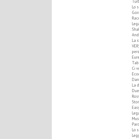
Turb
Lo s
Gor
Racc
Lega
Shal
Andr
La s
VERS
per
Eure
Taba
Ci v
Econ
Dan
La d
Due 
Ros
Stor
Easy
Lega
Musi
Par
Lo 
Legg