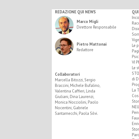
REDAZIONE QUI NEWS
QUI
Inco
Marco Migli
Racc
Direttore Responsabile
Disi
Sorr
Vign
Pietro Mattonai
Le p
Redattore
Pagi
Psic
VI P
Le s
STO
Collaboratori
di D
Marcella Bitozzi, Sergio
Prog
Braccini, Michele Bufalino,
La T
Valentina Caffieri, Linda
Cose
Giuliani, Dina Laurenzi,
Stor
Monica Nocciolini, Paolo
NEU
Nocentini, Gabriele
Pens
Santarnecchi, Paola Silvi.
Fau
Enri
Stor
Paro