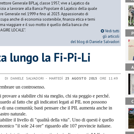
ettore Generale BPLaj, classe 1957, vive a Lajatico da
nizia a lavorare alla Banca Popolare di Lajatico della quale
ore Generale nel 1999 e fino al 2023. Appassionato di
 occupa anche di economia sostenibile, finanza etica e temi
Ama viaggiare e il suo motto è quello della banca che
 AGIRE LOCALE".
Vedi tutti
P
gli articoli
del blog di Daniele Salvadori
ta lungo la Fi-Pi-Li
A
DI DANIELE SALVADORI - MARTEDÌ
25 AGOSTO 2015
ORE 11:49
sembrare un controsenso.
i provare a stabilire chi sta meglio, chi sta peggio e perché.
C
uardo al fatto che gli indicatori legati al PIL non possono
o di una comunità; basti pensare che il PIL aumenta anche in
astro naturale.
abilire il livello di "qualità della vita". Uno di questi è quello
omico "il sole 24 ore" riguardo alle 107 provincie italiane.