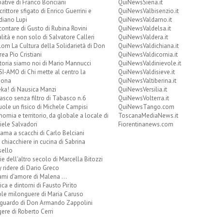
ative di Franco Bonciani
QuiNewsSiena.it
crittore sfigato di Enrico Guerrini e
QuiNewsValbisenzio.it
diano Lupi
QuiNewsValdarno.it
ontare di Gusto di Rubina Rovini
QuiNewsValdelsa.it
lità e non solo di Salvatore Calleri
QuiNewsValdera.it
om La Cultura della Solidarietà di Don
QuiNewsValdichiana.it
ea Pio Cristiani
QuiNewsValdicornia.it
toria siamo noi di Mario Mannucci
QuiNewsValdinievole.it
I-AMO di Chi mette al centro la
QuiNewsValdisieve.it
sona
QuiNewsValtiberina.it
ka! di Nausica Manzi
QuiNewsVersilia.it
sco senza filtro di Tabasco n.6
QuiNewsVolterra.it
uole un fisico di Michele Campisi
QuiNewsTango.com
omia e territorio, da globale a locale di
ToscanaMediaNews.it
iele Salvadori
Fiorentinanews.com
ama a scacchi di Carlo Belciani
chiacchiere in cucina di Sabrina
sello
ie dell'altro secolo di Marcella Bitozzi
 ridere di Dario Greco
mi d'amore di Malena ...
ca e dintorni di Fausto Pirìto
ole milonguere di Maria Caruso
sguardo di Don Armando Zappolini
ere di Roberto Cerri