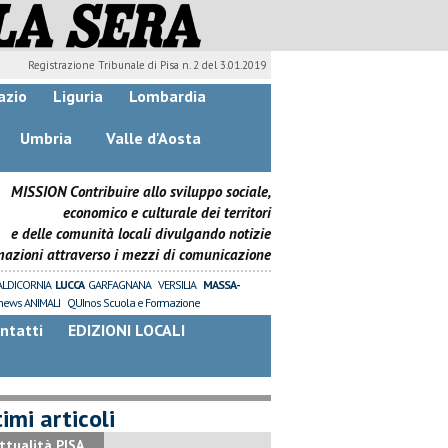
Registrazione Tribunale di Pisa n. 2 del 3.01.2019
azio
Liguria
Lombardia
Umbria
Valle d'Aosta
MISSION Contribuire allo sviluppo sociale,
economico e culturale dei territori
e delle comunità locali divulgando notizie
mazioni attraverso i mezzi di comunicazione
ALDICORNIA
LUCCA
GARFAGNANA
VERSILIA
MASSA-
news ANIMALI
QUInos Scuola e Formazione
ntatti
EDIZIONI LOCALI
imi articoli
ttualità PISA