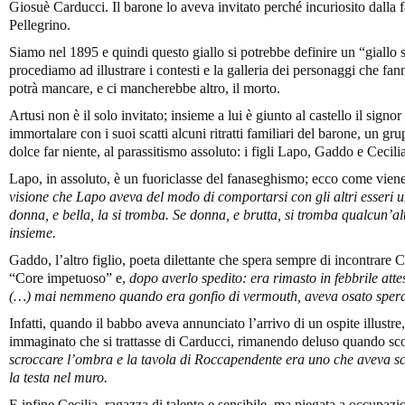
Giosuè Carducci. Il barone lo aveva invitato perché incuriosito dalla 
Pellegrino.
Siamo nel 1895 e quindi questo giallo si potrebbe definire un “giallo 
procediamo ad illustrare i contesti e la galleria dei personaggi che fa
potrà mancare, e ci mancherebbe altro, il morto.
Artusi non è il solo invitato; insieme a lui è giunto al castello il sign
immortalare con i suoi scatti alcuni ritratti familiari del barone, un g
dolce far niente, al parassitismo assoluto: i figli Lapo, Gaddo e Cecilia
Lapo, in assoluto, è un fuoriclasse del fanaseghismo; ecco come vien
visione che Lapo aveva del modo di comportarsi con gli altri esseri u
donna, e bella, la si tromba. Se donna, e brutta, si tromba qualcun’al
insieme.
Gaddo, l’altro figlio, poeta dilettante che spera sempre di incontrare 
“Core impetuoso” e,
dopo averlo spedito:
era rimasto in febbrile att
(…) mai nemmeno quando era gonfio di vermouth, aveva osato sperar
Infatti, quando il babbo aveva annunciato l’arrivo di un ospite illustre
immaginato che si trattasse di Carducci, rimanendo deluso quando s
scroccare l’ombra e la tavola di Roccapendente era uno che aveva scr
la testa nel muro.
E infine Cecilia, ragazza di talento e sensibile, ma piegata a occupa