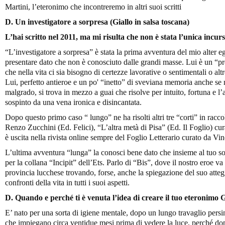
Martini, l’eteronimo che incontreremo in altri suoi scritti
D. Un investigatore a sorpresa (Giallo in salsa toscana)
L’hai scritto nel 2011, ma mi risulta che non è stata l’unica incur
“L’investigatore a sorpresa” è stata la prima avventura del mio alter 
presentare dato che non è conosciuto dalle grandi masse. Lui è un “pr
che nella vita ci sia bisogno di certezze lavorative o sentimentali o altr
Lui, perfetto antieroe e un po' “inetto” di sveviana memoria anche se 
malgrado, si trova in mezzo a guai che risolve per intuito, fortuna e l’
sospinto da una vena ironica e disincantata.
Dopo questo primo caso “ lungo” ne ha risolti altri tre “corti” in rac
Renzo Zucchini (Ed. Felici), “L’altra metà di Pisa” (Ed. Il Foglio) c
è uscita nella rivista online sempre del Foglio Letterario curato da V
L’ultima avventura “lunga” la conosci bene dato che insieme al tuo so
per la collana “Incipit” dell’Ets. Parlo di “Bis”, dove il nostro eroe va 
provincia lucchese trovando, forse, anche la spiegazione del suo atte
confronti della vita in tutti i suoi aspetti.
D. Quando e perché ti è venuta l’idea di creare il tuo eteronimo 
E’ nato per una sorta di igiene mentale, dopo un lungo travaglio persin
che impiegano circa ventidue mesi prima di vedere la luce, perché dopo