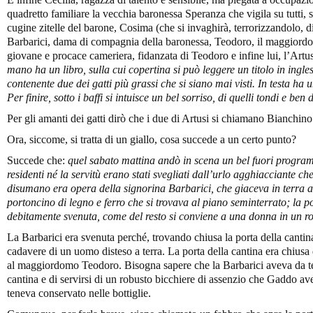
quadretto familiare la vecchia baronessa Speranza che vigila su tutti, se
cugine zitelle del barone, Cosima (che si invaghirà, terrorizzandolo, di
Barbarici, dama di compagnia della baronessa, Teodoro, il maggiordom
giovane e procace cameriera, fidanzata di Teodoro e infine lui, l’Artus
mano ha un libro, sulla cui copertina si può leggere un titolo in ingles
contenente due dei gatti più grassi che si siano mai visti. In testa ha 
Per finire, sotto i baffi si intuisce un bel sorriso, di quelli tondi e ben d
Per gli amanti dei gatti dirò che i due di Artusi si chiamano Bianchino
Ora, siccome, si tratta di un giallo, cosa succede a un certo punto?
Succede che:
quel sabato mattina andò in scena un bel fuori program
residenti né la servitù erano stati svegliati dall’urlo agghiacciante ch
disumano era opera della signorina Barbarici, che giaceva in terra a
portoncino di legno e ferro che si trovava al piano seminterrato; la p
debitamente svenuta, come del resto si conviene a una donna in un r
La Barbarici era svenuta perché, trovando chiusa la porta della cantina
cadavere di un uomo disteso a terra. La porta della cantina era chiusa 
al maggiordomo Teodoro. Bisogna sapere che la Barbarici aveva da te
cantina e di servirsi di un robusto bicchiere di assenzio che Gaddo av
teneva conservato nelle bottiglie.