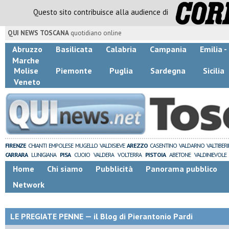
Questo sito contribuisce alla audience di
QUI NEWS TOSCANA
quotidiano online
Abruzzo
Basilicata
Calabria
Campania
Emilia 
Marche
Molise
Piemonte
Puglia
Sardegna
Sicilia
Veneto
FIRENZE
CHIANTI
EMPOLESE
MUGELLO
VALDISIEVE
AREZZO
CASENTINO
VALDARNO
VALTIBER
CARRARA
LUNIGIANA
PISA
CUOIO
VALDERA
VOLTERRA
PISTOIA
ABETONE
VALDINIEVOLE
Home
Chi siamo
Pubblicità
Panorama pubblico
Network
LE PREGIATE PENNE — il Blog di Pierantonio Pardi