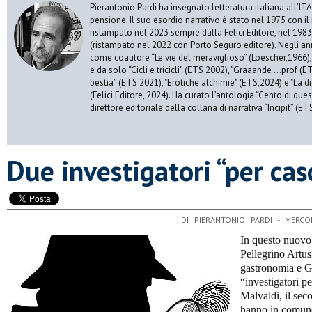
Pierantonio Pardi ha insegnato letteratura italiana all’ITAS
pensione. Il suo esordio narrativo è stato nel 1975 con il
ristampato nel 2023 sempre dalla Felici Editore, nel 198
(ristampato nel 2022 con Porto Seguro editore). Negli an
come coautore “Le vie del meraviglioso” (Loescher,1966), “
e da solo “Cicli e tricicli” (ETS 2002), “Graaande …prof (ET
bestia” (ETS 2021), "Erotiche alchimie" (ETS,2024) e "La di
(Felici Editore, 2024). Ha curato l’antologia “Cento di que
direttore editoriale della collana di narrativa “Incipit” (ET
​Due investigatori “per cas
DI PIERANTONIO PARDI - MERC
In questo nuovo
Pellegrino Artusi
gastronomia e Gi
“investigatori p
Malvaldi, il sec
hanno in comune 