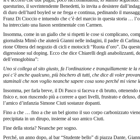
questurino, il sovrintendente Benedetti, lo invita a desistere dall’ind
di duro dell’hard boyled se ne frega e continua, pedinando il massaggi
Franz Di Cioccio e intuendo che c’è del marcio in questa storia … l
ha intrecciato una liason sentimentale con Carmen.
Insomma, come in un giallo che si rispetti le cose si complicano, comp
giornalista Mimò che aiuterà Gianni nelle indagini, il padre di Carlina, 
rione Oltrera del negozio di cicli e motocicli “Ruota d’oro”. Da quest
digressione sul doping. Ecco che dice Chiarelli degli anabolizzanti, d
dell’emoglobina”:
Uno si collega al sito giusto, fa l’ordinazione e tranquillamente te 
poi c’è anche qualcuno, più bischero di tutti, che dice di voler provar
staminali che non voglio neanche sapere cosa sono perché mi viene l
Insomma, per farla breve, il Di Pasco si faceva e di brutto, ottenendo n
fisico e, non riuscendo più a correre a quei livelli, frustrato e deluso,
l’amico d’infanzia Simone Ciuti sostanze dopanti.
Fino a che … fino a che un bel giorno il suo corpo carbonizzato viene 
precipitata in un dirupo, insieme al suo amico Ciuti.
Fine della storia? Neanche per sogno.
Perché, un anno dopo, al bar “Studente bello” di piazza Dante, Gian