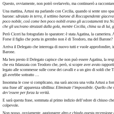
Questo, ovviamente, non potrò svelarvelo, ma continuerò a raccontare
Una mattina, Artusi sta parlando con Cecilia, quando si sente uno spar
barone:
sdraiato in terra, il settimo barone di Roccapendente giacev
poco nobile, così come ben poco nobili erano gli accostamenti tra Nos
che gli uscivano strozzati dalla gola, mentre Cecilia, china su di lui,
Però Ciceri ha fotografato lo sparatore: è stata Agatina, la cameriera. 
Forse il figlio che porta in grembo non è di Teodoro, ma del Barone?
Arriva il Delegato che interroga di nuovo tutti e vuole approfondire, in 
Barone.
Ma ben presto il Delegato capisce che non può essere Agatina, la respo
che era fidanzata con Teodoro che, però, si scopre aver avuto rapporti
legato alle scommesse sulle corse dei cavalli e a un giro di soldi che
gli avrebbe sottratto …
Insomma le cose si complicano, ma sarà ancora una volta Artusi a forni
una frase all’ apparenza sibillina:
Eliminate l’impossibile. Quello che 
dev’essere per forza la verità.
E sarà questa frase, sommata al primo indizio dell’odore di chiuso che 
colpevole.
Non posso, ovviamente, aggiungere altro e chiudo questa recensione ci