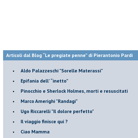
Articoli dal Blog “Le pregiate penne” di Pierantonio Pardi
​Aldo Palazzeschi "Sorelle Materassi"
​Epifania dell’ “inetto”
Pinocchio e Sherlock Holmes, morti e resuscitati
​Marco Amerighi "Randagi"
Ugo Riccarelli "Il dolore perfetto"
​Il viaggio finisce qui ?
​Ciao Mamma