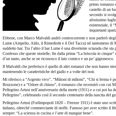
primo romanzo è 
castello di un b
secondo si svolg
afosissimo lugli
esistenziale, il
inquietanti spar
Ebbene, con Marco Malvaldi andrò controcorrente e non parlerò degli st
Lume (Ampelio, Aldo, il Rimediotti e il Del Tacca) né tantomeno di M
suddetto bar. Tra l’altro il bar Lume è una divertente sciarada che sta
Confesso che queste storielle, fin dalla prima “La briscola in cinque
d’un tanto, anche se ne riconosco il lato comico e un po’ gigionesco.
Il Malvaldi che preferisco è quello di altri romanzi che non hanno nie
mantenendo le caratteristiche del giallo e a volte del noir.
Mi riferisco a “Argento vivo”, “Milioni di milioni”, “Chi si ferma è 
Bruzzone) e a “Odore di chiuso”, il romanzo che recensirò con cui M
Pellegrino Artusi nell’anniversario della morte (1911) e a cui poi ha 
Pellegrino”, celebrando così il secondo centenario della nascita del
Pellegrino Artusi (Forlimpopoli 1820 – Firenze 1911) è stato uno scritt
italiano, oltreché commerciante di stoffe. Famoso per aver scritto il lib
sempre: “La scienza in cucina e l’arte di mangiar bene”.