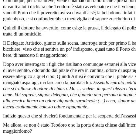
Comunque, per farla breve, viene chiamato un fabbro che apre la porta
davanti a tutti dichiara che Teodoro è stato avvelenato e che il veleno,
vino di Porto che il poveretto aveva davanti a sé; la belladonna infatti
giulebboso, e si confonderebbe a meraviglia col sapore zuccherino di
Quindi il dottore ha avvertito, come esige la prassi, il delegato di poliz
tratta di un omicidio.
Il Delegato Artistico, giunto sulla scena, interroga tutti; per primo il b
bicchiere, visto che si sentiva un po’ indisposto, quasi tutto il Porto ch
bere, di nascosto il maggiordomo.
Dopo aver interrogato i figli che risultano comunque estranei alla vic
di aver sentito, odorando dal pitale che era in cantina, odore di aspar
essere allergico a quel cibo. Quindi Artusi è convinto che il pitale si
mangiato asparagi, ma lasciamo la parola a lui:
Essendo entrato nell’
che si trattasse di odore di chiuso. Ma … vedete, in quest’olezzo c’e
bene. Voi saprete, signor delegato, che quando una persona mangia s
alla vescica libera un odore alquanto sgradevole (…) ecco, signor de
aveva esattamente cotesto odore ripugnante.
Indizio questo che si rivelerà fondamentale per la scoperta dell’assass
Ma allora, se non è stato Teodoro e se la porta è stata chiusa dall’inter
maggiordomo?