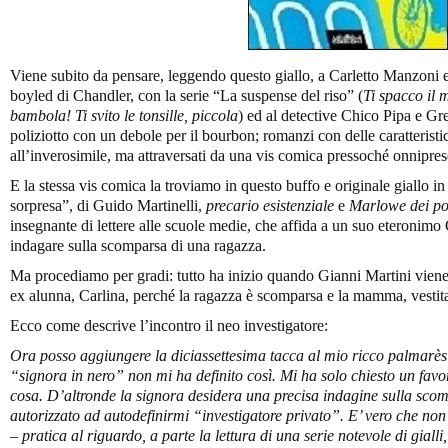
Viene subito da pensare, leggendo questo giallo, a Carletto Manzoni e 
boyled di Chandler, con la serie “La suspense del riso” (
Ti spacco il 
bambola! Ti svito le tonsille, piccola
) ed al detective Chico Pipa e Gr
poliziotto con un debole per il bourbon; romanzi con delle caratterist
all’inverosimile, ma attraversati da una vis comica pressoché onnipres
E la stessa vis comica la troviamo in questo buffo e originale giallo in
sorpresa”, di Guido Martinelli,
precario esistenziale
e
Marlowe dei po
insegnante di lettere alle scuole medie, che affida a un suo eteronimo G
indagare sulla scomparsa di una ragazza.
Ma procediamo per gradi: tutto ha inizio quando Gianni Martini vien
ex alunna, Carlina, perché la ragazza è scomparsa e la mamma, vestita i
Ecco come descrive l’incontro il neo investigatore:
Ora posso aggiungere la diciassettesima tacca al mio ricco palmarès: 
“signora in nero” non mi ha definito così. Mi ha solo chiesto un favo
cosa. D’altronde la signora desidera una precisa indagine sulla scomp
autorizzato ad autodefinirmi “investigatore privato”. E’ vero che non
– pratica al riguardo, a parte la lettura di una serie notevole di giall