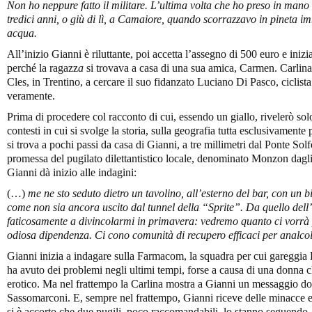
Non ho neppure fatto il militare. L’ultima volta che ho preso in mano 
tredici anni, o giù di lì, a Camaiore, quando scorrazzavo in pineta i
acqua.
All’inizio Gianni è riluttante, poi accetta l’assegno di 500 euro e inizi
perché la ragazz
a
si trovava a casa di una sua amica, Carmen. Carlin
Cles, in Trentino, a cercare il suo fidanzato Luciano Di Pasco, ciclista
veramente.
Prima di procedere col racconto di cui, essendo un giallo, rivelerò solo
contesti in cui si svolge la storia, sulla geografia tutta esclusivamente
si trova a pochi passi da casa di Gianni, a tre millimetri dal Ponte Sol
promessa del pugilato dilettantistico locale, denominato Monzon dagli
Gianni dà inizio alle indagini:
(…)
me ne sto seduto dietro un tavolino, all’esterno del bar, con un
come non sia ancora uscito dal tunnel della “Sprite”. Da quello dell
faticosamente a divincolarmi in primavera: vedremo quanto ci vorrà 
odiosa dipendenza. Ci cono comunità di recupero efficaci per analcolis
Gianni inizia a indagare sulla Farmacom, la squadra per cui gareggia L
ha avuto dei problemi negli ultimi tempi, forse a causa di una donna ch
erotico. Ma nel frattempo la Carlina mostra a Gianni un messaggio dov
Sassomarconi. E, sempre nel frattempo, Gianni riceve delle minacce 
si è accorto che due pugili, poco raccomandabili, lo stanno seguendo.