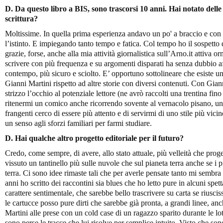
D. Da questo libro a BIS, sono trascorsi 10 anni. Hai notato delle v
scrittura?
Moltissime. In quella prima esperienza andavo un po' a braccio e con 
l’istinto. E impiegando tanto tempo e fatica. Col tempo ho il sospetto d
grazie, forse, anche alla mia attività giornalistica sull’Arno.it attiva 
scrivere con più frequenza e su argomenti disparati ha senza dubbio aff
contempo, più sicuro e sciolto. E’ opportuno sottolineare che esiste u
Gianni Martini rispetto ad altre storie con diversi contenuti. Con Gian
strizzo l’occhio al potenziale lettore (ne avrò raccolti una trentina fino
ritenermi un comico anche ricorrendo sovente al vernacolo pisano, un p
frangenti cerco di essere più attento e di servirmi di uno stile più vic
un senso agli sforzi familiari per farmi studiare.
D. Hai qualche altro progetto editoriale per il futuro?
Credo, come sempre, di avere, allo stato attuale, più velleità che prog
vissuto un tantinello più sulle nuvole che sul pianeta terra anche se i 
terra. Ci sono idee rimaste tali che per averle pensate tanto mi sembra 
anni ho scritto dei raccontini sia blues che ho letto pure in alcuni spett
carattere sentimentale, che sarebbe bello trascrivere su carta se riuscis
le cartucce posso pure dirti che sarebbe già pronta, a grandi linee, an
Martini alle prese con un cold case di un ragazzo sparito durante le lot
sono perse le tracce che lui risolve per semplice intuito. Visto che so