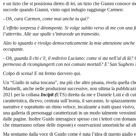
e un tizio che si posiziona dietro di lei, un tizio che Gianni conosce 
succede quando Gianni, vinto ogni indugio raggiunge Carmen:
-
Oh, cara Carmen, come mai anche tu qui?
L’effetto sorpresa è dirompente. Si volge subito verso di me con una f
l’atterrito. Alle sue spalle s’intravede un tramestio.
Alzo lo sguardo e rivolgo democraticamente la mia attenzione anche a
occupante.
-
Oh, guarda lì chi c’è, il redivivo Luciano: come si sta nell’al di là
permesso di ricongiungerti con noi comuni mortali? E’ San Sughero M
Colpo di scena! E mi fermo davvero qui.
Un “Giallo in salsa toscana”, ma più che altro pisana, rivela quella che s
Marinelli, anche nelle produzioni successive, non ultima la pubblicazi
2021 per la collana
Incipit (
ETS) diretta da me e Daniele Luti e di cui
caratteristica, dicevo, centrata sull’ironia, il sarcasmo, lo spiazzament
narrative e soprattutto un ritmo veloce, incalzante a tratti quasi visiv
una galleria di personaggi caratterizzati in un modo talmente verosim
dalle pagine. Inoltre Guido interagisce spesso con i lettori con doma
che rimarranno orfane delle risposte) e osservazioni umoristiche ad alt
Ma sentiamo dalla voce di Guido come è nata l’idea di questo giallo e 