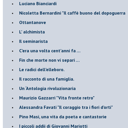
​Luciano Bianciardi
​Nicoletta Bernardini "Il caffè buono del dopoguerra
​Ottantanove
​L’ alchimista
Il seminarista
​C’era una volta cent’anni fa …
​Fin che morte non vi separi …
​Le radici dell’elleboro.
​Il racconto di una famiglia.
Un ‘Antologia rivoluzionaria
​Maurizio Gazzarri "Vita fronte retro"
​Alessandra Favati "Il coraggio tra i fiori d’orti"
​Pino Masi, una vita da poeta e cantastorie
​I piccoli addii di Giovanni Mariotti