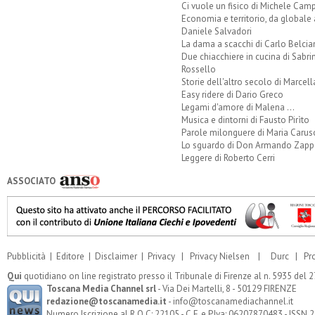
Ci vuole un fisico di Michele Camp
Economia e territorio, da globale 
Daniele Salvadori
La dama a scacchi di Carlo Belcia
Due chiacchiere in cucina di Sabri
Rossello
Storie dell'altro secolo di Marcell
Easy ridere di Dario Greco
Legami d'amore di Malena ...
Musica e dintorni di Fausto Pirìto
Parole milonguere di Maria Carus
Lo sguardo di Don Armando Zappo
Leggere di Roberto Cerri
ASSOCIATO
Pubblicità
|
Editore
|
Disclaimer
|
Privacy
|
Privacy Nielsen
|
Durc
|
Pr
Qui
quotidiano on line registrato presso il Tribunale di Firenze al n. 5935 del
Toscana Media Channel srl
- Via Dei Martelli, 8 - 50129 FIRENZE
redazione@toscanamedia.it
- info@toscanamediachannel.it
Numero Iscrizione al R.O.C: 22105 - C.F. e P.Iva: 06207870483 - ISSN