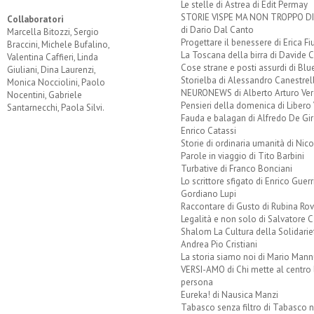
Le stelle di Astrea di Edit Permay
STORIE VISPE MA NON TROPPO 
Collaboratori
di Dario Dal Canto
Marcella Bitozzi, Sergio
Progettare il benessere di Erica F
Braccini, Michele Bufalino,
La Toscana della birra di Davide 
Valentina Caffieri, Linda
Cose strane e posti assurdi di Bl
Giuliani, Dina Laurenzi,
Storielba di Alessandro Canestrell
Monica Nocciolini, Paolo
NEURONEWS di Alberto Arturo Ver
Nocentini, Gabriele
Pensieri della domenica di Libero 
Santarnecchi, Paola Silvi.
Fauda e balagan di Alfredo De Gi
Enrico Catassi
Storie di ordinaria umanità di Nico
Parole in viaggio di Tito Barbini
Turbative di Franco Bonciani
Lo scrittore sfigato di Enrico Guerr
Gordiano Lupi
Raccontare di Gusto di Rubina Rov
Legalità e non solo di Salvatore C
Shalom La Cultura della Solidarie
Andrea Pio Cristiani
La storia siamo noi di Mario Mann
VERSI-AMO di Chi mette al centro 
persona
Eureka! di Nausica Manzi
Tabasco senza filtro di Tabasco n