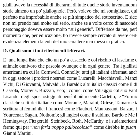
gialli avevo la necessità di liberarmi di tutte quelle storie inventand
storie almeno un po' giallognole. Però, volevo che mi somigliasse, qu
perfetto ma improbabile anche se più simpatico del sottoscritto. E sicc
non mi prendo mai molto sul serio, anche se a volte cerco di nascond
personaggio doveva essere molto “sui generis”. Differisce da me, però, 
momento che, per educazione, ho invece sempre cercato di avere cert
evidenzia elementi latenti del mio carattere mai messi in pratica.
D. Quali sono i tuoi riferimenti letterari.
E’ una lunga lista che cito un po' a casaccio e col rischio di lasciarn
animale onnivoro che pascola ovunque e in ogni genere. Tra i giallisti 
americani tra cui la Cornwell, Connolly; tutti gli italiani affermati anc
in oggi settore i prodotti nostrani come Lucarelli, Macchiavelli, Manz
Vichi, Di Giovanni, Malvaldi, la Baraldi; altri italici classici come il 
Cassola, Moravia, Buzzati, Eco; i comici come Villaggio col suo Fanto
Lisander degli sposi osteggiati bensì il più recente Carletto, le “Form
classiche scrittrici italiane come Morante, Maraini, Ortese, Tamaro e 
scrittura al femminile; i francesi come Flaubert, Maupassant, Balzac,
Yourcenar, Sagan, Nothomb; gli inglesi come il sublime Bardo e Mc E
Hemingway, Fitzgerald, Steinbeck, Roth, McCarthy, e i sudamerican
fermo qui per “
non farla troppo palloccolosa”
come direbbe in
pisan
Gianni Martini.