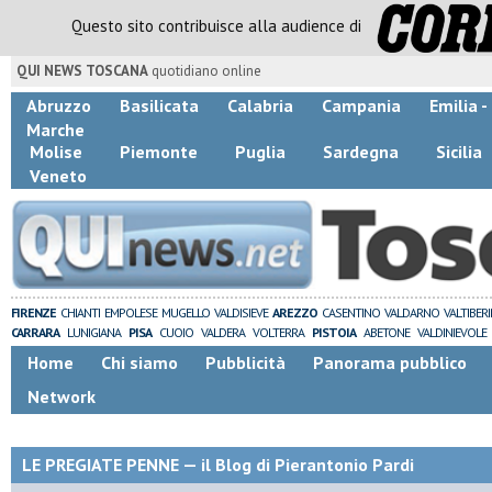
Questo sito contribuisce alla audience di
QUI NEWS TOSCANA
quotidiano online
Abruzzo
Basilicata
Calabria
Campania
Emilia 
Marche
Molise
Piemonte
Puglia
Sardegna
Sicilia
Veneto
FIRENZE
CHIANTI
EMPOLESE
MUGELLO
VALDISIEVE
AREZZO
CASENTINO
VALDARNO
VALTIBER
CARRARA
LUNIGIANA
PISA
CUOIO
VALDERA
VOLTERRA
PISTOIA
ABETONE
VALDINIEVOLE
Home
Chi siamo
Pubblicità
Panorama pubblico
Network
LE PREGIATE PENNE — il Blog di Pierantonio Pardi