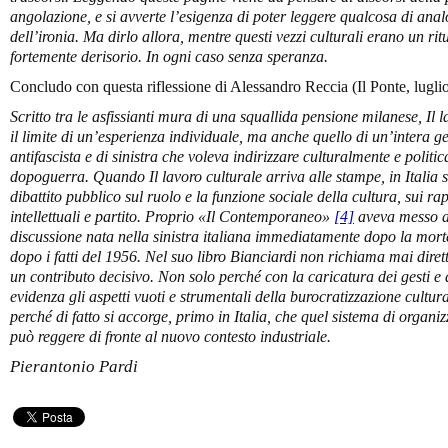
angolazione, e si avverte l’esigenza di poter leggere qualcosa di an
dell’ironia. Ma dirlo allora, mentre questi vezzi culturali erano un rit
fortemente derisorio. In ogni caso senza speranza.
Concludo con questa riflessione di Alessandro Reccia (Il Ponte, lugli
Scritto tra le asfissianti mura di una squallida pensione milanese, Il 
il limite di un’esperienza individuale, ma anche quello di un’intera gen
antifascista e di sinistra che voleva indirizzare culturalmente e politi
dopoguerra. Quando Il lavoro culturale arriva alle stampe, in Italia 
dibattito pubblico sul ruolo e la funzione sociale della cultura, sui rap
intellettuali e partito. Proprio «Il Contemporaneo»
[4]
aveva messo a 
discussione nata nella sinistra italiana immediatamente dopo la morte 
dopo i fatti del 1956. Nel suo libro Bianciardi non richiama mai dire
un contributo decisivo. Non solo perché con la caricatura dei gesti e 
evidenza gli aspetti vuoti e strumentali della burocratizzazione cultu
perché di fatto si accorge, primo in Italia, che quel sistema di organ
può reggere di fronte al nuovo contesto industriale.
Pierantonio Pardi