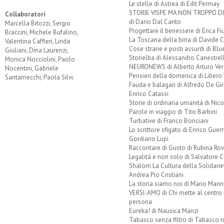
Le stelle di Astrea di Edit Permay
STORIE VISPE MA NON TROPPO 
Collaboratori
di Dario Dal Canto
Marcella Bitozzi, Sergio
Progettare il benessere di Erica F
Braccini, Michele Bufalino,
La Toscana della birra di Davide 
Valentina Caffieri, Linda
Cose strane e posti assurdi di Bl
Giuliani, Dina Laurenzi,
Storielba di Alessandro Canestrell
Monica Nocciolini, Paolo
NEURONEWS di Alberto Arturo Ver
Nocentini, Gabriele
Pensieri della domenica di Libero 
Santarnecchi, Paola Silvi.
Fauda e balagan di Alfredo De Gi
Enrico Catassi
Storie di ordinaria umanità di Nico
Parole in viaggio di Tito Barbini
Turbative di Franco Bonciani
Lo scrittore sfigato di Enrico Guerr
Gordiano Lupi
Raccontare di Gusto di Rubina Rov
Legalità e non solo di Salvatore C
Shalom La Cultura della Solidarie
Andrea Pio Cristiani
La storia siamo noi di Mario Mann
VERSI-AMO di Chi mette al centro 
persona
Eureka! di Nausica Manzi
Tabasco senza filtro di Tabasco n