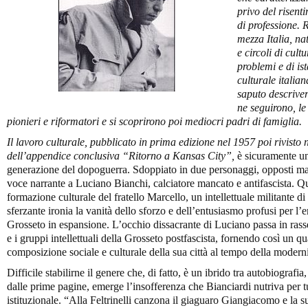
privo del risenti
di professione. 
mezza Italia, na
e circoli di cult
problemi e di is
culturale italia
saputo descriver
ne seguirono, le
pionieri e riformatori e si scoprirono poi mediocri padri di famiglia.
Il lavoro culturale, pubblicato in prima edizione nel 1957 poi rivisto
dell’appendice conclusiva “Ritorno a Kansas City”,
è sicuramente uno
generazione del dopoguerra. Sdoppiato in due personaggi, opposti ma 
voce narrante a Luciano Bianchi, calciatore mancato e antifascista. Que
formazione culturale del fratello Marcello, un intellettuale militante di
sferzante ironia la vanità dello sforzo e dell’entusiasmo profusi per l
Grosseto in espansione. L’occhio dissacrante di Luciano passa in rasse
e i gruppi intellettuali della Grosseto postfascista, fornendo così un qu
composizione sociale e culturale della sua città al tempo della modern
Difficile stabilirne il genere che, di fatto, è un ibrido tra autobiograf
dalle prime pagine, emerge l’insofferenza che Bianciardi nutriva per t
istituzionale. “Alla Feltrinelli canzona il giaguaro Giangiacomo e la s