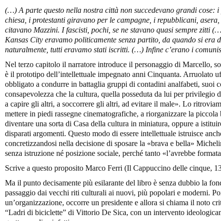
(…) A parte questo nella nostra città non succedevano grandi cose: i 
chiesa, i protestanti giravano per le campagne, i repubblicani, asera
citavano Mazzini. I fascisti, pochi, se ne stavano quasi sempre zitti (…)
Kansas City eravamo politicamente senza partito, da quando si era dis
naturalmente, tutti eravamo stati iscritti. (…) Infine c’erano i comunis
Nel terzo capitolo il narratore introduce il personaggio di Marcello, s
è il prototipo dell’intellettuale impegnato anni Cinquanta. Arruolato u
obbligato a condurre in battaglia gruppi di contadini analfabeti, suoi c
consapevolezza che la cultura, quella posseduta da lui per privilegio d
a capire gli altri, a soccorrere gli altri, ad evitare il male». Lo ritro
mettere in piedi rassegne cinematografiche, a riorganizzare la piccola b
diventare una sorta di Casa della cultura in miniatura, oppure a istituire
disparati argomenti. Questo modo di essere intellettuale istruisce anch
concretizzandosi nella decisione di sposare la «brava e bella» Michel
senza istruzione né posizione sociale, perché tanto «l’avrebbe formata
Scrive a questo proposito Marco Ferri (Il Cappuccino delle cinque, 1
Ma il punto decisamente più esilarante del libro è senza dubbio la fon
passaggio dai vecchi riti culturali ai nuovi, più popolari e moderni. Po
un’organizzazione, occorre un presidente e allora si chiama il noto cr
“Ladri di biciclette” di Vittorio De Sica, con un intervento ideologica