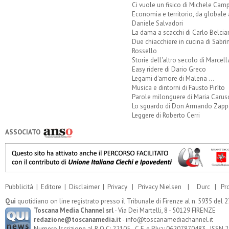
Ci vuole un fisico di Michele Camp
Economia e territorio, da globale 
Daniele Salvadori
La dama a scacchi di Carlo Belcia
Due chiacchiere in cucina di Sabri
Rossello
Storie dell'altro secolo di Marcell
Easy ridere di Dario Greco
Legami d'amore di Malena ...
Musica e dintorni di Fausto Pirìto
Parole milonguere di Maria Carus
Lo sguardo di Don Armando Zappo
Leggere di Roberto Cerri
ASSOCIATO
Pubblicità
|
Editore
|
Disclaimer
|
Privacy
|
Privacy Nielsen
|
Durc
|
Pr
Qui
quotidiano on line registrato presso il Tribunale di Firenze al n. 5935 del
Toscana Media Channel srl
- Via Dei Martelli, 8 - 50129 FIRENZE
redazione@toscanamedia.it
- info@toscanamediachannel.it
Numero Iscrizione al R.O.C: 22105 - C.F. e P.Iva: 06207870483 - ISSN