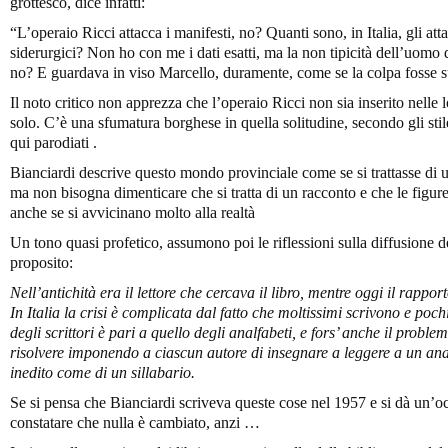
grottesco, dice infatti:
“L’operaio Ricci attacca i manifesti, no? Quanti sono, in Italia, gli att
siderurgici? Non ho con me i dati esatti, ma la non tipicità dell’uomo 
no? E guardava in viso Marcello, duramente, come se la colpa fosse s
Il noto critico non apprezza che l’operaio Ricci non sia inserito nelle 
solo. C’è una sfumatura borghese in quella solitudine, secondo gli sti
qui parodiati .
Bianciardi descrive questo mondo provinciale come se si trattasse di u
ma non bisogna dimenticare che si tratta di un racconto e che le figure
anche se si avvicinano molto alla realtà
Un tono quasi profetico, assumono poi le riflessioni sulla diffusione de
proposito:
Nell’antichità era il lettore che cercava il libro, mentre oggi il rapporto 
In Italia la crisi è complicata dal fatto che moltissimi scrivono e poc
degli scrittori è pari a quello degli analfabeti, e fors’ anche il probl
risolvere imponendo a ciascun autore di insegnare a leggere a un anal
inedito come di un sillabario.
Se si pensa che Bianciardi scriveva queste cose nel 1957 e si dà un’oc
constatare che nulla è cambiato, anzi …