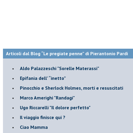
Articoli dal Blog “Le pregiate penne” di Pierantonio Pardi
​Aldo Palazzeschi "Sorelle Materassi"
​Epifania dell’ “inetto”
Pinocchio e Sherlock Holmes, morti e resuscitati
​Marco Amerighi "Randagi"
Ugo Riccarelli "Il dolore perfetto"
​Il viaggio finisce qui ?
​Ciao Mamma