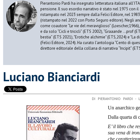
Pierantonio Pardi ha insegnato letteratura italiana all’ITAS
pensione. Il suo esordio narrativo è stato nel 1975 con il
ristampato nel 2023 sempre dalla Felici Editore, nel 198
(ristampato nel 2022 con Porto Seguro editore). Negli an
come coautore “Le vie del meraviglioso” (Loescher,1966), “
e da solo “Cicli e tricicli” (ETS 2002), “Graaande …prof (ET
bestia” (ETS 2021), "Erotiche alchimie" (ETS,2024) e "La di
(Felici Editore, 2024). Ha curato l’antologia “Cento di que
direttore editoriale della collana di narrativa “Incipit” (ET
​Luciano Bianciardi
DI PIERANTONIO PARDI -
Un anarchico ge
Dalla quarta di 
E’ il libro che r
sua vena di ironi
che caratterizz