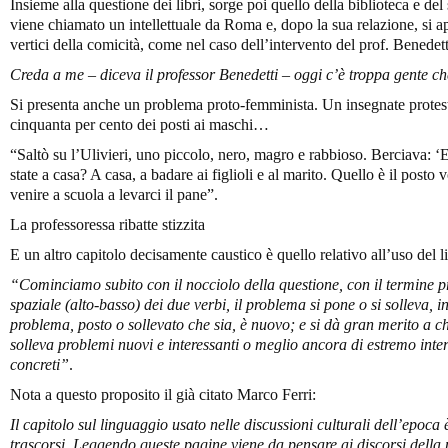
Insieme alla questione dei libri, sorge poi quello della biblioteca e de
viene chiamato un intellettuale da Roma e, dopo la sua relazione, si a
vertici della comicità, come nel caso dell’intervento del prof. Benedett
Creda a me – diceva il professor Benedetti – oggi c’è troppa gente che 
Si presenta anche un problema proto-femminista. Un insegnate protest
cinquanta per cento dei posti ai maschi…
“Saltò su l’Ulivieri, uno piccolo, nero, magro e rabbioso. Berciava: ‘
state a casa? A casa, a badare ai figlioli e al marito. Quello è il posto v
venire a scuola a levarci il pane”.
La professoressa ribatte stizzita
E un altro capitolo decisamente caustico è quello relativo all’uso del 
“Cominciamo subito con il nocciolo della questione, con il termine p
spaziale (alto-basso) dei due verbi, il problema si pone o si solleva,
problema, posto o sollevato che sia, è nuovo; e si dà gran merito a chi
solleva problemi nuovi e interessanti o meglio ancora di estremo inte
concreti”
.
Nota a questo proposito il già citato Marco Ferri:
Il capitolo sul linguaggio usato nelle discussioni culturali dell’epoca 
trascorsi. Leggendo queste pagine viene da pensare ai discorsi della po