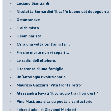
​Luciano Bianciardi
​Nicoletta Bernardini "Il caffè buono del dopoguerra
​Ottantanove
​L’ alchimista
Il seminarista
​C’era una volta cent’anni fa …
​Fin che morte non vi separi …
​Le radici dell’elleboro.
​Il racconto di una famiglia.
Un ‘Antologia rivoluzionaria
​Maurizio Gazzarri "Vita fronte retro"
​Alessandra Favati "Il coraggio tra i fiori d’orti"
​Pino Masi, una vita da poeta e cantastorie
​I piccoli addii di Giovanni Mariotti