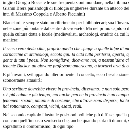
in giro Giorgio Bocca e le sue frequentazioni mondane; nella tribuna 
Gianni Brera parlandogli di filologia ungherese durante un attacco d
intr. di Massimo Coppola e Alberto Piccinini)
Bianciardi è sempre stato un riferimento per i bibliotecari; sua l’inven
nelle zone più lontane dal centro di Grosseto. Ma nel primo capitolo de
quella cultura dotta e locale (medievalisti, archeologi, eruditi) da cui 
maniera:
Il senso vero della città, proprio quello che sfugge a quelle talpe di me
cornacchie di archeologi, eccolo qui: la città tutta periferia, aperta, ap
gente di tutti i paesi. Non somigliava, dicevamo noi, a nessun’altra cit
tenente Bucker, un giovane professore americano, a trovarvi aria di
E più avanti, sviluppando ulteriormente il concetto, ecco l’esaltazione 
sconcertante attualità:
Uno scrittore dovrebbe vivere in provincia, dicevamo: e non solo perc
c’è più calma e più tempo, ma anche perché la provincia è un campo 
fenomeni sociali, umani e di costume, che altrove sono dispersi, lontani,
hai sottomano, compatti, vicini, esatti, reali.
Nel secondo capitolo illustra le posizioni politiche più diffuse, quella
con con quell’impasto semiserio che, anche quando parla di drammi, s
soprattutto il conformismo, di ogni tipo.