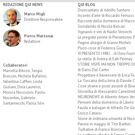
REDAZIONE QUI NEWS
QUI BLOG
Disincantato di Adolfo Santoro
Marco Migli
Incontri d'arte di Riccardo Ferrucci
Direttore Responsabile
Racconti della domenica di Marco
Sorridendo di Nicola Belcari
Vignaioli e vini di Nadio Stronchi
Pietro Mattonai
Le pregiate penne di Pierantonio P
Redattore
Pagine allegre di Gianni Micheli
Psico-cose di Federica Giusti
VI PRESENTO I MIEI... di Dino Fium
Le stelle di Astrea di Edit Permay
STORIE VISPE MA NON TROPPO 
Collaboratori
di Dario Dal Canto
Marcella Bitozzi, Sergio
Progettare il benessere di Erica F
Braccini, Michele Bufalino,
La Toscana della birra di Davide 
Valentina Caffieri, Linda
Cose strane e posti assurdi di Bl
Giuliani, Dina Laurenzi,
Storielba di Alessandro Canestrell
Monica Nocciolini, Paolo
NEURONEWS di Alberto Arturo Ver
Nocentini, Gabriele
Pensieri della domenica di Libero 
Santarnecchi, Paola Silvi.
Fauda e balagan di Alfredo De Gi
Enrico Catassi
Storie di ordinaria umanità di Nico
Parole in viaggio di Tito Barbini
Turbative di Franco Bonciani
Lo scrittore sfigato di Enrico Guerr