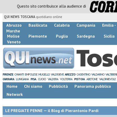
Questo sito contribuisce alla audience di
QUI NEWS TOSCANA
quotidiano online
Abruzzo
Basilicata
Calabria
Campania
Emilia 
Marche
Molise
Piemonte
Puglia
Sardegna
Sicilia
Veneto
FIRENZE
CHIANTI
EMPOLESE
MUGELLO
VALDISIEVE
AREZZO
CASENTINO
VALDARNO
VALTIBER
CARRARA
LUNIGIANA
PISA
CUOIO
VALDERA
VOLTERRA
PISTOIA
ABETONE
VALDINIEVOLE
Home
Chi siamo
Pubblicità
Panorama pubblico
Network
LE PREGIATE PENNE — il Blog di Pierantonio Pardi