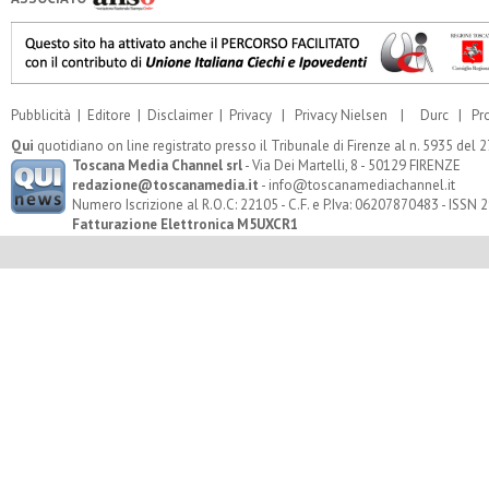
Pubblicità
|
Editore
|
Disclaimer
|
Privacy
|
Privacy Nielsen
|
Durc
|
Pr
Qui
quotidiano on line registrato presso il Tribunale di Firenze al n. 5935 del
Toscana Media Channel srl
- Via Dei Martelli, 8 - 50129 FIRENZE
redazione@toscanamedia.it
- info@toscanamediachannel.it
Numero Iscrizione al R.O.C: 22105 - C.F. e P.Iva: 06207870483 - ISSN
Fatturazione Elettronica M5UXCR1