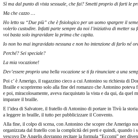
Sì ma dal punto di vista sessuale, che fai? Smetti proprio di farti le p
Ma che cazzo …
Ho letto su “Due più” che è fisiologico per un uomo spargere il sem
volerlo custodire. Infatti parte sempre da noi l’iniziativa di metter s
voi basta solo ingravidare la prima che capita.
Io non ho mai ingravidato nessuna e non ho intenzione di farlo né o
Perché? Sei speciale?
La mia vocazione!
Dev’essere proprio una bella vocazione se ti fa rinunciare a una semp
Poi c’ è Amerigo, il ragazzino cieco a cui Antonino su richiesta di Do
Braille e scopriremo solo alla fine del romanzo che Antonino poteva fa
e poi, miracolosamente, aveva riacquistato la vista e da qui, da quel mir
imparare il braille.
E l’idea di Salvatore, il fratello di Antonino di portare in Tivù la st
a leggere in braille, il tutto per pubblicizzare il Convento.
Alla fine, il colpo di scena, con Antonino che scopre che Amerigo non
organizzata dal fratello con la complicità dei preti e quindi, quando i s
vescovo De Angelis dovranno recitare la formula “Eccomi” per diventa