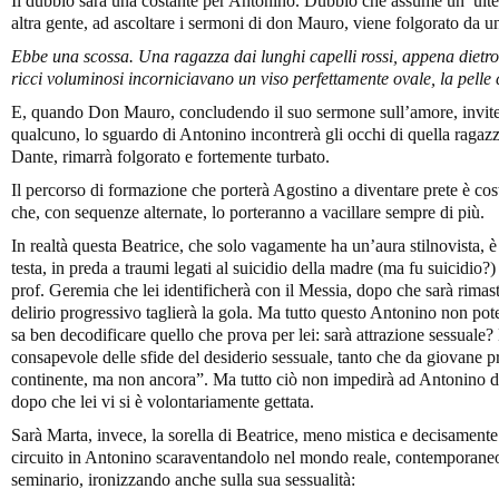
Il dubbio sarà una costante per Antonino. Dubbio che assume un’ ulte
altra gente, ad ascoltare i sermoni di don Mauro, viene folgorato da un
Ebbe una scossa. Una ragazza dai lunghi capelli rossi, appena dietro 
ricci voluminosi incorniciavano un viso perfettamente ovale, la pelle
E, quando Don Mauro, concludendo il suo sermone sull’amore, inviterà
qualcuno, lo sguardo di Antonino incontrerà gli occhi di quella ragazz
Dante, rimarrà folgorato e fortemente turbato.
Il percorso di formazione che porterà Agostino a diventare prete è coste
che, con sequenze alternate, lo porteranno a vacillare sempre di più.
In realtà questa Beatrice, che solo vagamente ha un’aura stilnovista,
testa, in preda a traumi legati al suicidio della madre (ma fu suicidio?)
prof. Geremia che lei identificherà con il Messia, dopo che sarà rimasta 
delirio progressivo taglierà la gola. Ma tutto questo Antonino non pote
sa ben decodificare quello che prova per lei: sarà attrazione sessuale?
consapevole delle sfide del desiderio sessuale, tanto che da giovane 
continente, ma non ancora”. Ma tutto ciò non impedirà ad Antonino di 
dopo che lei vi si è volontariamente gettata.
Sarà Marta, invece, la sorella di Beatrice, meno mistica e decisament
circuito in Antonino scaraventandolo nel mondo reale, contemporaneo,
seminario, ironizzando anche sulla sua sessualità: