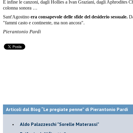
E infine le canzoni, dagli Hollies a Ivan Graziani, dagli Aphrodites 
colonna sonora …
Sant'Agostino
era consapevole delle sfide del desiderio sessuale.
Da
"fammi casto e continente, ma non ancora".
Pierantonio Pardi
Articoli dal Blog “Le pregiate penne” di Pierantonio Pardi
​Aldo Palazzeschi "Sorelle Materassi"