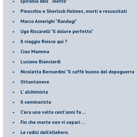
​Epifania dell’ “inetto”
Pinocchio e Sherlock Holmes, morti e resuscitati
​Marco Amerighi "Randagi"
Ugo Riccarelli "Il dolore perfetto"
​Il viaggio finisce qui ?
​Ciao Mamma
​Luciano Bianciardi
​Nicoletta Bernardini "Il caffè buono del dopoguerra
​Ottantanove
​L’ alchimista
Il seminarista
​C’era una volta cent’anni fa …
​Fin che morte non vi separi …
​Le radici dell’elleboro.