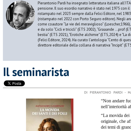
Pierantonio Pardi ha insegnato letteratura italiana all’ITAS
pensione. Il suo esordio narrativo è stato nel 1975 con il
ristampato nel 2023 sempre dalla Felici Editore, nel 198
(ristampato nel 2022 con Porto Seguro editore). Negli an
come coautore “Le vie del meraviglioso” (Loescher,1966), “
e da solo “Cicli e tricicli” (ETS 2002), “Graaande …prof (ET
bestia” (ETS 2021), "Erotiche alchimie" (ETS,2024) e "La di
(Felici Editore, 2024). Ha curato l’antologia “Cento di que
direttore editoriale della collana di narrativa “Incipit” (ET
Il seminarista
DI PIERANTONIO PARDI - 
“Non andare fuori
nell’interiorità 
“La movida dei s
originale, che a
dei temi di grand