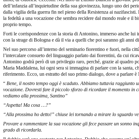
dell’infanzia all’inquietudine della sua giovinezza, lungo uno dei period
dalla vigilia della guerra fin nel pieno della Resistenza ai nazifascisti.
la fedeltà a una vocazione che sembra recidere dal mondo reale e il bis
proprio tempo.
Forti le corrispondenze con la storia di Antonino, immerso anche lui i
con la strage di Bologna e dà il via a quelli che poi saranno gli anni 
Nel suo percorso all’interno del seminario fiorentino e fuori, nella ci
l’intercalare consueto del linguaggio parlato dai fiorentini, da cui ri
Antonino godrà però di un privilegio raro, perché, grazie al quadro po
Maria Maddalena, lui ogni sera si immagina di parlare con la santa, che
riferimento. Ecco, un estratto del suo primo dialogo, dove a parlare 
“
Bene, il nostro tempo oggi è scaduto. Abbiamo tuttavia raggiunto un 
vocazione. Dovresti fare il piccolo sforzo di ricordare il momento in c
vediamo alla prossima, Santino”
“Aspetta! Ma cosa …?”
“Alla prossima ho detto!” chiuse lei tornando a mirare lo sguardo ver
Provare a rammentare la sua vocazione gli fece passare un sonno inq
grado di ricordarla.