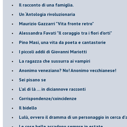
​Il racconto di una famiglia.
Un ‘Antologia rivoluzionaria
​Maurizio Gazzarri "Vita fronte retro"
​Alessandra Favati "Il coraggio tra i fiori d’orti"
​Pino Masi, una vita da poeta e cantastorie
​I piccoli addii di Giovanni Mariotti
​La ragazza che sussurra ai vampiri
​Anonimo veneziano? No! Anonimo vecchianese!
​Sei pisano se
​L’al di là … in diciannove racconti
Corrispondenze/coincidenze
Il bidello
Lulù, ovvero il dramma di un personaggio in cerca d'
Le cose belle accadono sempre in estate