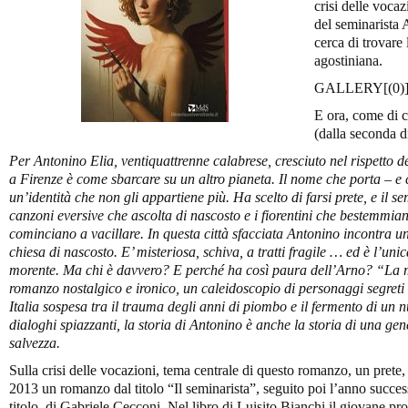
crisi delle vocaz
del seminarista A
cerca di trovare 
agostiniana.
GALLERY[(0)
E ora, come di 
(dalla seconda di
Per Antonino Elia, ventiquattrenne calabrese, cresciuto nel rispetto del
a Firenze è come sbarcare su un altro pianeta. Il nome che porta – e c
un’identità che non gli appartiene più. Ha scelto di farsi prete, e il se
canzoni eversive che ascolta di nascosto e i fiorentini che bestemmian
cominciano a vacillare. In questa città sfacciata Antonino incontra un
chiesa di nascosto. E’ misteriosa, schiva, a tratti fragile … ed è l’unic
morente. Ma chi è davvero? E perché ha così paura dell’Arno? “La mo
romanzo nostalgico e ironico, un caleidoscopio di personaggi segreti 
Italia sospesa tra il trauma degli anni di piombo e il fermento di un 
dialoghi spiazzanti, la storia di Antonino è anche la storia di una gen
salvezza.
Sulla crisi delle vocazioni, tema centrale di questo romanzo, un prete, 
2013 un romanzo dal titolo “Il seminarista”, seguito poi l’anno succe
titolo, di Gabriele Cecconi. Nel libro di Luisito Bianchi il giovane pr