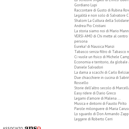
Gordiano Lupi
Raccontare di Gusto di Rubina Rov
Legalità e non solo di Salvatore C
Shalom La Cultura della Solidarie
Andrea Pio Cristiani
La storia siamo noi di Mario Mann
VERSI-AMO di Chi mette al centro 
persona
Eureka! di Nausica Manzi
Tabasco senza filtro di Tabasco n
Ci vuole un fisico di Michele Camp
Economia e territorio, da globale 
Daniele Salvadori
La dama a scacchi di Carlo Belcia
Due chiacchiere in cucina di Sabri
Rossello
Storie dell'altro secolo di Marcell
Easy ridere di Dario Greco
Legami d'amore di Malena ...
Musica e dintorni di Fausto Pirìto
Parole milonguere di Maria Carus
Lo sguardo di Don Armando Zappo
Leggere di Roberto Cerri
ASSOCIATO