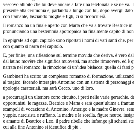
vescovo allibito che lui deve andare a fare una telefonata e se ne va. 
presente alla cerimonia e, parlando a lungo con lui, dopo avergli dato
con l’amante, lasciando moglie e figli, ci si riconcilierà.
Il romanzo ha un finale aperto con Marta che va a trovare Beatrice i
pronunciando una bestemmia apotropaica ha finalmente capito di non es
In epigrafe ad ogni capitolo sono riportati i nomi di vari santi che, pe
con quanto si narra nel capitolo.
E, per finire, una riflessione sul termine movida che deriva, è vero 
dal latino movère che significa muoversi, ma anche rimuovere, ed è q
narrata nel romanzo; la rimozione di un’idea bislacca: quella di farsi p
Gambineri ha scritto un complesso romanzo di formazione, utilizzando va
al tragico, facendo interagire Antonino con un sistema di personaggi et
tipologie caratteriali, ma sarà Cecco, uno di loro,
a procurargli un ulteriore corto circuito, i preti nelle varie gerarchie, d
opportunisti, le ragazze, Beatrice e Marta e sarà quest’ultima a frantum
scampoli di vocazione di Antonino, Amerigo e la madre Ginevra, sensual
yuppie, narcisista e ruffiano, la madre e la sorella, figure neutre, insig
e amante di Beatrice e Leo, il padre ribelle che infrange gli schemi ste
cui alla fine Antonino si identifica di più .