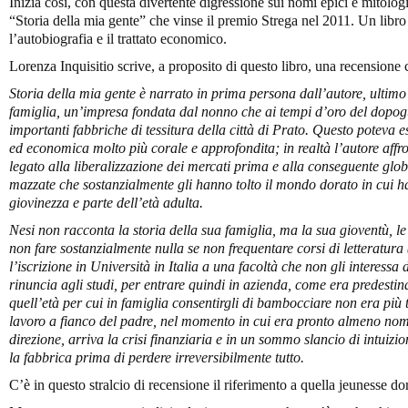
Inizia così, con questa divertente digressione sui nomi epici e mitologic
“Storia della mia gente” che vinse il premio Strega nel 2011. Un libro 
l’autobiografia e il trattato economico.
Lorenza Inquisitio scrive, a proposito di questo libro, una recensione
Storia della mia gente
è narrato in prima persona dall’autore, ultimo f
famiglia, un’impresa fondata dal nonno che ai tempi d’oro del dopog
importanti fabbriche di tessitura della città di Prato. Questo poteva es
ed economica molto più corale e approfondita; in realtà l’autore affro
legato alla liberalizzazione dei mercati prima e alla conseguente glo
mazzate che sostanzialmente gli hanno tolto il mondo dorato in cui ha
giovinezza e parte dell’età adulta.
Nesi non racconta la storia della sua famiglia, ma la sua gioventù, le
non fare sostanzialmente nulla se non frequentare corsi di letteratura
l’iscrizione in Università in Italia a una facoltà che non gli interess
rinuncia agli studi, per entrare quindi in azienda, come era predestin
quell’età per cui in famiglia consentirgli di bambocciare non era più 
lavoro a fianco del padre, nel momento in cui era pronto almeno nom
direzione, arriva la crisi finanziaria e in un sommo slancio di intuizio
la fabbrica prima di perdere irreversibilmente tutto.
C’è in questo stralcio di recensione il riferimento a quella jeunesse do