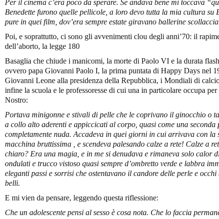
Per il cinema c’era poco da sperare. Se andava bene mi toccava “qu
Benedette furono quelle pellicole, a loro devo tutta la mia cultura su
pure in quei film, dov’era sempre estate giravano ballerine scollaccia
Poi, e soprattutto, ci sono gli avvenimenti clou degli anni’70: il rapi
dell’aborto, la legge 180
Basaglia che chiude i manicomi, la morte di Paolo VI e la durata flas
ovvero papa Giovanni Paolo I, la prima puntata di Happy Days nel 197
Giovanni Leone alla presidenza della Repubblica, i Mondiali di calcio
infine la scuola e le professoresse di cui una in particolare occupa per
Nostro:
Portava minigonne e stivali di pelle che le coprivano il ginocchio o tai
a collo alto aderenti e appiccicati al corpo, quasi come una seconda 
completamente nuda. Accadeva in quei giorni in cui arrivava con la s
macchina bruttissima , e scendeva palesando calze a rete! Calze a ret
chiaro? Era una magia, e in me si denudava e rimaneva solo calor di 
ondulati e trucco vistoso quasi sempre d’ombretto verde e labbra im
eleganti passi e sorrisi che ostentavano il candore delle perle e occh
belli.
E mi vien da pensare, leggendo questa riflessione:
Che un adolescente pensi al sesso è cosa nota. Che lo faccia perman