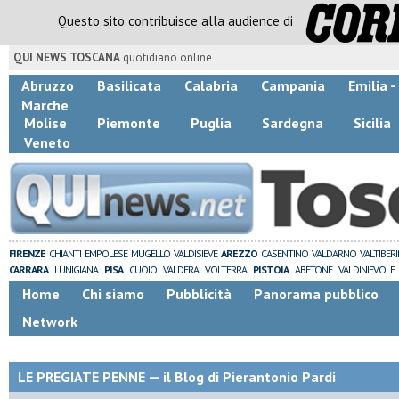
Questo sito contribuisce alla audience di
QUI NEWS TOSCANA
quotidiano online
Abruzzo
Basilicata
Calabria
Campania
Emilia 
Marche
Molise
Piemonte
Puglia
Sardegna
Sicilia
Veneto
FIRENZE
CHIANTI
EMPOLESE
MUGELLO
VALDISIEVE
AREZZO
CASENTINO
VALDARNO
VALTIBER
CARRARA
LUNIGIANA
PISA
CUOIO
VALDERA
VOLTERRA
PISTOIA
ABETONE
VALDINIEVOLE
Home
Chi siamo
Pubblicità
Panorama pubblico
Network
LE PREGIATE PENNE — il Blog di Pierantonio Pardi