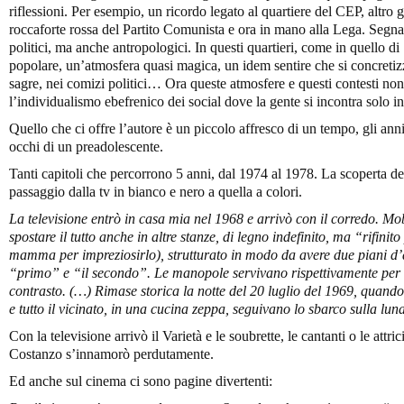
riflessioni. Per esempio, un ricordo legato al quartiere del CEP, altro 
roccaforte rossa del Partito Comunista e ora in mano alla Lega. Segn
politici, ma anche antropologici. In questi quartieri, come in quello di
popolare, un’atmosfera quasi magica, un idem sentire che si concretizz
sagre, nei comizi politici… Ora queste atmosfere e questi contesti no
l’individualismo ebefrenico dei social dove la gente si incontra solo i
Quello che ci offre l’autore è un piccolo affresco di un tempo, gli anni
occhi di un preadolescente.
Tanti capitoli che percorrono 5 anni, dal 1974 al 1978. La scoperta del
passaggio dalla tv in bianco e nero a quella a colori.
La televisione entrò in casa mia nel 1968 e arrivò con il corredo. Mo
spostare il tutto anche in altre stanze, di legno indefinito, ma “rifin
mamma per impreziosirlo), strutturato in modo da avere due piani d’
“primo” e “il secondo”. Le manopole servivano rispettivamente per m
contrasto. (…) Rimase storica la notte del 20 luglio del 1969, quando
e tutto il vicinato, in una cucina zeppa, seguivano lo sbarco sulla luna
Con la televisione arrivò il Varietà e le soubrette, le cantanti o le att
Costanzo s’innamorò perdutamente.
Ed anche sul cinema ci sono pagine divertenti: