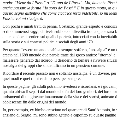
modo: “Viene da I Passi” o “E’ uno de I Passi”. Ma, dato che Pisa è 
anche passare la forma “Io sono de’ Passi.” E in questo motto, in que
questo segno distintivo che come cicatrice resta indelebile, io mi ide
Passi a voi mi rivolgerò.
Con pochi e mirati tratti di penna, Costanzo, grande esperto e conoscit
scritto numerosi saggi, ci rivela subito con divertita ironia quale sarà 
anticipandoci i sentieri sui quali ci porterà, intrecciati con la inevitabil
sulla storia e sui contesti politici e sociali degli anni ’70.
Per quanto l'essere umano ne abbia sempre sofferto, "nostalgia" è u
creato nel 1688 unendo due parole tratte dal greco antico: "ritorno" e "d
malessere generato dal ricordo, il desiderio di tornare a rivivere situaz
nostalgia dei gruppi che si identificano in un pensiero comune.
Ricordare il recente passato non è soltanto nostalgia, è un dovere, per
quei modi e quei ritmi vadano persi per sempre.
In queste pagine, gli adulti potranno rivedersi e ricordarsi, e i giovani
quanto abisso li separi dal mondo che fu dei loro genitori, dei loro no
turbamenti di un giovane innamorato della vita e dei sorrisi, animato d
adolescente fin dalle origini del mondo.
Io, per esempio, ex bimbo cresciuto nel quartiere di Sant’Antonio, in 
anziano di Sergio, mi sono subito gettato a capofitto su queste pagine