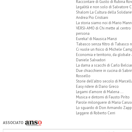
Raccontare di Gusto di Rubina Rov
Legalità e non solo di Salvatore C
Shalom La Cultura della Solidarie
Andrea Pio Cristiani
La storia siamo noi di Mario Mann
VERSI-AMO di Chi mette al centro 
persona
Eureka! di Nausica Manzi
Tabasco senza filtro di Tabasco n
Ci vuole un fisico di Michele Camp
Economia e territorio, da globale 
Daniele Salvadori
La dama a scacchi di Carlo Belcia
Due chiacchiere in cucina di Sabri
Rossello
Storie dell'altro secolo di Marcell
Easy ridere di Dario Greco
Legami d'amore di Malena ...
Musica e dintorni di Fausto Pirìto
Parole milonguere di Maria Carus
Lo sguardo di Don Armando Zappo
Leggere di Roberto Cerri
ASSOCIATO