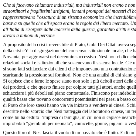
Che si facevano chiamare industriali, ma industriali non erano e non 
straordinari e fragilissimi artigiani, lontani pronipoti dei maestri di
rappresentavano l’ossatura di un sistema economico che incredibilmen
basava su quelle che all’epoca erano le regole del libero mercato. U
all’Italia di risorgere dalle macerie della guerra, garantito diritti e s
lavoro a milioni di persone
A proposito della crisi irreversibile di Prato, Gabi Dei Ottati aveva seg
della crisi c’è la disgregazione del consenso istituzionale locale, che 
Novanta, per aggravarsi nel decennio successivo. Nesi non ci dice che
relazioni sociali e istituzionali che sostenevano il sistema locale. C'è
si sono fatti schiacciare dai clienti che imponevano una contrattazione
scaricando la pressione sui fornitori. Non c'è una analisi di chi siano gl
Si capisce che a farne le spese siano non solo i più deboli attori della
dei prodotti, e che questo finisce per colpire tutti gli attori, anche que
schiacciare i più deboli sul piano contrattuale. Finiscono per indebolirs
qualità bassa che trovano concorrenti potentissimi nei paesi a basso c
di Prato che loro stessi hanno via via iniziato a vendere ai cinesi. Sc
descritte nello scorcio che Nesi tratteggia del laboratorio cinese, un 
come lui ha ceduto l’impresa di famiglia, in cui non si capisce neanc
improbabili "grembiuli per neonato", camicette, gonne, pigiami o vest
Questo libro di Nesi lascia il vuoto di un passato che è finito. E di u