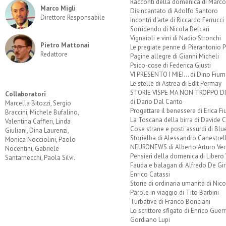
Racconti della domenica di Marco
Marco Migli
Disincantato di Adolfo Santoro
Direttore Responsabile
Incontri d'arte di Riccardo Ferrucci
Sorridendo di Nicola Belcari
Vignaioli e vini di Nadio Stronchi
Pietro Mattonai
Le pregiate penne di Pierantonio P
Redattore
Pagine allegre di Gianni Micheli
Psico-cose di Federica Giusti
VI PRESENTO I MIEI... di Dino Fium
Le stelle di Astrea di Edit Permay
STORIE VISPE MA NON TROPPO 
Collaboratori
di Dario Dal Canto
Marcella Bitozzi, Sergio
Progettare il benessere di Erica F
Braccini, Michele Bufalino,
La Toscana della birra di Davide 
Valentina Caffieri, Linda
Cose strane e posti assurdi di Bl
Giuliani, Dina Laurenzi,
Storielba di Alessandro Canestrell
Monica Nocciolini, Paolo
NEURONEWS di Alberto Arturo Ver
Nocentini, Gabriele
Pensieri della domenica di Libero 
Santarnecchi, Paola Silvi.
Fauda e balagan di Alfredo De Gi
Enrico Catassi
Storie di ordinaria umanità di Nico
Parole in viaggio di Tito Barbini
Turbative di Franco Bonciani
Lo scrittore sfigato di Enrico Guerr
Gordiano Lupi