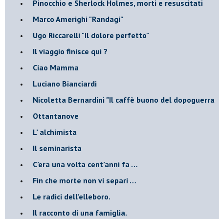
Pinocchio e Sherlock Holmes, morti e resuscitati
​Marco Amerighi "Randagi"
Ugo Riccarelli "Il dolore perfetto"
​Il viaggio finisce qui ?
​Ciao Mamma
​Luciano Bianciardi
​Nicoletta Bernardini "Il caffè buono del dopoguerra
​Ottantanove
​L’ alchimista
Il seminarista
​C’era una volta cent’anni fa …
​Fin che morte non vi separi …
​Le radici dell’elleboro.
​Il racconto di una famiglia.