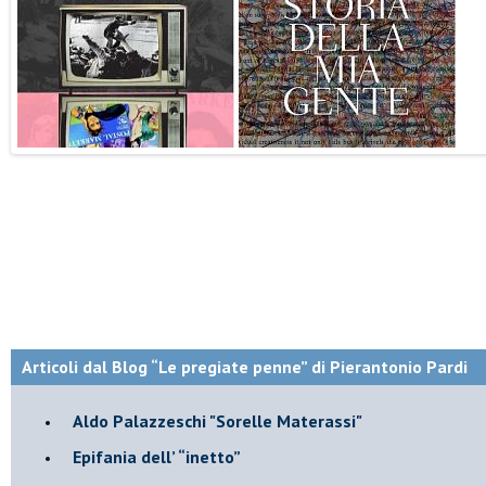
Articoli dal Blog “Le pregiate penne” di Pierantonio Pardi
​Aldo Palazzeschi "Sorelle Materassi"
​Epifania dell’ “inetto”