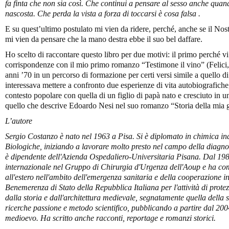
fa finta che non sia così. Che continui a pensare al sesso anche quan
nascosta. Che perda la vista a forza di toccarsi è cosa falsa .
E su quest’ultimo postulato mi vien da ridere, perché, anche se il Nostr
mi vien da pensare che la mano destra ebbe il suo bel daffare.
Ho scelto di raccontare questo libro per due motivi: il primo perché v
corrispondenze con il mio primo romanzo “Testimone il vino” (Felici
anni ’70 in un percorso di formazione per certi versi simile a quello d
interessava mettere a confronto due esperienze di vita autobiografiche
contesto popolare con quella di un figlio di papà nato e cresciuto in u
quello che descrive Edoardo Nesi nel suo romanzo “Storia della mia 
L’autore
Sergio Costanzo è nato nel 1963 a Pisa. Si è diplomato in chimica indu
Biologiche, iniziando a lavorare molto presto nel campo della diagno
è dipendente dell'Azienda Ospedaliero-Universitaria Pisana. Dal 1985
internazionale nel Gruppo di Chirurgia d'Urgenza dell'Aoup e ha comp
all'estero nell'ambito dell'emergenza sanitaria e della cooperazione i
Benemerenza di Stato della Repubblica Italiana per l'attività di protez
dalla storia e dall'architettura medievale, segnatamente quella della s
ricerche passione e metodo scientifico, pubblicando a partire dal 2004
medioevo. Ha scritto anche racconti, reportage e romanzi storici.