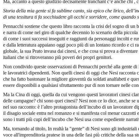
Ma, accanto a questo giudizio decisamente tranchant c’è anche chi , 
Storia della mia gente si fa sublime canto, sia epico che lirico, dell’
di una tessitura ti fa socchiudere gli occhi e sorridere, come quando 
Pennacchi sostiene che questo libro racconta la crisi del sogno di un b
e narra di come nel giro di qualche decennio lo scenario della piccola 
di come i suoi successi inseguiti e raggiunti da personaggi incolti e r
e dalla letteratura appaiano oggi poco più di un lontano ricordo e ci r
globale, la sua Prato invasa dai cinesi, e che cosa si prova a diventar
italiani che si ritroveranno più poveri dei propri genitori.
Non condivido queste osservazioni di Pennacchi perché alla gente di 
le lavoratrici dipendenti. Non quelli cinesi di oggi che Nesi racconta c
che ha fatto bastonare la migliore gioventù da soldati analfabeti e ques
essere disponibili a qualsiasi sfruttamento pur di non tornare nelle cond
Ma la Cina di oggi, quella da cui vengono questi lavoratori cinesi cland
delle campagne? chi sono quei cinesi? Nesi non ce lo dice, anche se un
nel suo racconto: è l’altro protagonista dell’incubo di un lavoratore di
il disagio sociale entra nel romanzo e si manifesta col menar cazzotti 
sono i tratti più cupi dell’incubo che Nesi usa come espediente narrati
Ma, tornando al titolo, In realtà la "gente” di Nesi sono gli industriali
voce all'imprenditoria pratese in una delle fasi più critiche della sua s