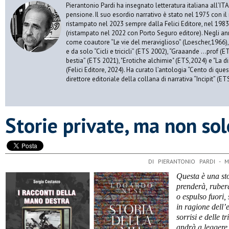
Pierantonio Pardi ha insegnato letteratura italiana all’ITAS
pensione. Il suo esordio narrativo è stato nel 1975 con il
ristampato nel 2023 sempre dalla Felici Editore, nel 198
(ristampato nel 2022 con Porto Seguro editore). Negli an
come coautore “Le vie del meraviglioso” (Loescher,1966), “
e da solo “Cicli e tricicli” (ETS 2002), “Graaande …prof (ET
bestia” (ETS 2021), "Erotiche alchimie" (ETS,2024) e "La di
(Felici Editore, 2024). Ha curato l’antologia “Cento di que
direttore editoriale della collana di narrativa “Incipit” (ET
​Storie private, ma non so
DI PIERANTONIO PARDI - 
Questa è una sto
prenderà, ruberà
o espulso fuori,
in ragione dell’
sorrisi e delle t
andrà a leggere