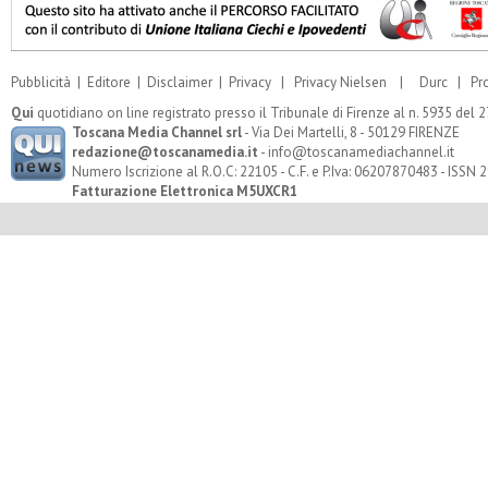
Pubblicità
|
Editore
|
Disclaimer
|
Privacy
|
Privacy Nielsen
|
Durc
|
Pr
Qui
quotidiano on line registrato presso il Tribunale di Firenze al n. 5935 del
Toscana Media Channel srl
- Via Dei Martelli, 8 - 50129 FIRENZE
redazione@toscanamedia.it
- info@toscanamediachannel.it
Numero Iscrizione al R.O.C: 22105 - C.F. e P.Iva: 06207870483 - ISSN
Fatturazione Elettronica M5UXCR1