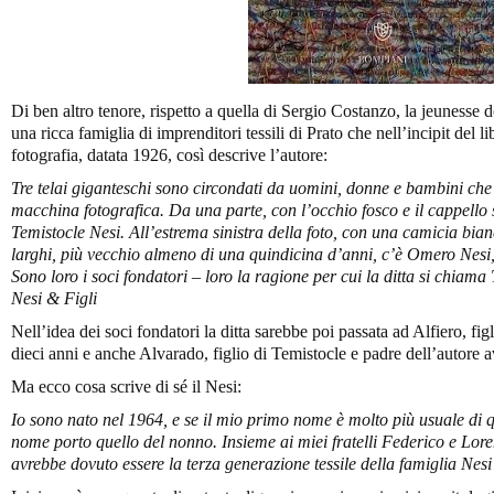
Di ben altro tenore, rispetto a quella di Sergio Costanzo, la jeunesse
una ricca famiglia di imprenditori tessili di Prato che nell’incipit del
fotografia, datata 1926, così descrive l’autore:
Tre telai giganteschi sono circondati da uomini, donne e bambini che fi
macchina fotografica. Da una parte, con l’occhio fosco e il cappello s
Temistocle Nesi. All’estrema sinistra della foto, con una camicia bia
larghi, più vecchio almeno di una quindicina d’anni, c’è Omero Nesi,
Sono loro i soci fondatori – loro la ragione per cui la ditta si chia
Nesi & Figli
Nell’idea dei soci fondatori la ditta sarebbe poi passata ad Alfiero, f
dieci anni e anche Alvarado, figlio di Temistocle e padre dell’autore av
Ma ecco cosa scrive di sé il Nesi:
Io sono nato nel 1964, e se il mio primo nome è molto più usuale di q
nome porto quello del nonno. Insieme ai miei fratelli Federico e Lore
avrebbe dovuto essere la terza generazione tessile della famiglia Nes