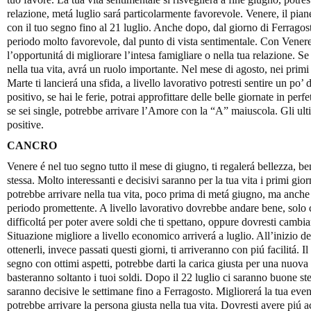
relazione, metá luglio sará particolarmente favorevole. Venere, il pian
con il tuo segno fino al 21 luglio. Anche dopo, dal giorno di Ferragost
periodo molto favorevole, dal punto di vista sentimentale. Con Venere
l’opportunitá di migliorare l’intesa famigliare o nella tua relazione. Se
nella tua vita, avrá un ruolo importante. Nel mese di agosto, nei primi
Marte ti lancierá una sfida, a livello lavorativo potresti sentire un po
positivo, se hai le ferie, potrai approfittare delle belle giornate in per
se sei single, potrebbe arrivare l’Amore con la “A” maiuscola. Gli ul
positive.
CANCRO
Venere é nel tuo segno tutto il mese di giugno, ti regalerá bellezza, ben
stessa. Molto interessanti e decisivi saranno per la tua vita i primi gio
potrebbe arrivare nella tua vita, poco prima di metá giugno, ma anche 
periodo promettente. A livello lavorativo dovrebbe andare bene, solo c
difficoltá per poter avere soldi che ti spettano, oppure dovresti cambiar
Situazione migliore a livello economico arriverá a luglio. All’inizio 
ottenerli, invece passati questi giorni, ti arriveranno con piú facilitá.
segno con ottimi aspetti, potrebbe darti la carica giusta per una nuova
basteranno soltanto i tuoi soldi. Dopo il 22 luglio ci saranno buone stel
saranno decisive le settimane fino a Ferragosto. Migliorerá la tua even
potrebbe arrivare la persona giusta nella tua vita. Dovresti avere piú ac