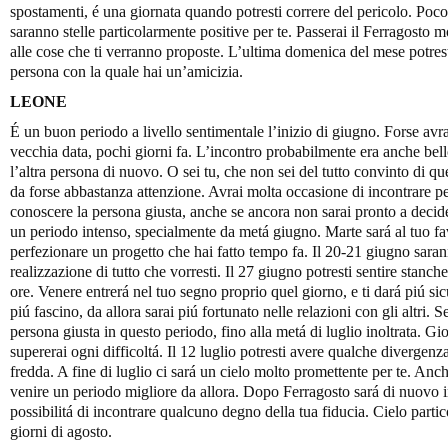
spostamenti, é una giornata quando potresti correre del pericolo. Poc
saranno stelle particolarmente positive per te. Passerai il Ferragosto 
alle cose che ti verranno proposte. L’ultima domenica del mese potre
persona con la quale hai un’amicizia.
LEONE
É un buon periodo a livello sentimentale l’inizio di giugno. Forse avr
vecchia data, pochi giorni fa. L’incontro probabilmente era anche bello
l’altra persona di nuovo. O sei tu, che non sei del tutto convinto di qu
da forse abbastanza attenzione. Avrai molta occasione di incontrare per
conoscere la persona giusta, anche se ancora non sarai pronto a decide
un periodo intenso, specialmente da metá giugno. Marte sará al tuo fa
perfezionare un progetto che hai fatto tempo fa. Il 20-21 giugno sarann
realizzazione di tutto che vorresti. Il 27 giugno potresti sentire stan
ore. Venere entrerá nel tuo segno proprio quel giorno, e ti dará piú sicu
piú fascino, da allora sarai piú fortunato nelle relazioni con gli altri. S
persona giusta in questo periodo, fino alla metá di luglio inoltrata. Gior
supererai ogni difficoltá. Il 12 luglio potresti avere qualche divergenza
fredda. A fine di luglio ci sará un cielo molto promettente per te. An
venire un periodo migliore da allora. Dopo Ferragosto sará di nuovo i
possibilitá di incontrare qualcuno degno della tua fiducia. Cielo parti
giorni di agosto.