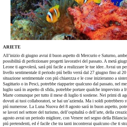
ARIETE
All’inizio di giugno avrai il buon aspetto di Mercurio e Saturno, am
possibilitá di perfezionare progetti lavorativi del passato. A metá giug
Leone ti agevolerá, sará piú facile a realizzare le tue idee. Avrai un p
livello sentimentale il periodo piú bello verrá dal 27 giugno fino al 20 
situazione sentimentale con piú chiarezza e le cose inizieranno a siste
Sagittario o in Pesci, potrebbe riapparire qualcuno dal passato, nel 
luglio sará in aspetto di sfida, potrebbe portare qualche imprevisto a li
Marte comunque per tutto il mese di luglio ti sostiene. Nei primi di ago
dovuti ai tuoi collaboratori, se hai un’azienda. Ma i soldi potrebbero s
piú numerose. La Luna Nuova del 8 agosto sará in buon aspetto, potres
se lavori nel settore del turismo, dell’ospitalitá o dell’arte, della crea
agosto avrai un periodo migliore, con Venere nel segno della Bilancia p
piú pretendenti, ed é facile che tra tanti incontrerai qualcuno che ti stra