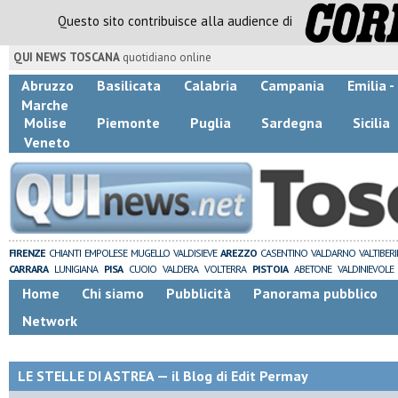
Questo sito contribuisce alla audience di
QUI NEWS TOSCANA
quotidiano online
Abruzzo
Basilicata
Calabria
Campania
Emilia 
Marche
Molise
Piemonte
Puglia
Sardegna
Sicilia
Veneto
FIRENZE
CHIANTI
EMPOLESE
MUGELLO
VALDISIEVE
AREZZO
CASENTINO
VALDARNO
VALTIBER
CARRARA
LUNIGIANA
PISA
CUOIO
VALDERA
VOLTERRA
PISTOIA
ABETONE
VALDINIEVOLE
Home
Chi siamo
Pubblicità
Panorama pubblico
Network
LE STELLE DI ASTREA — il Blog di Edit Permay