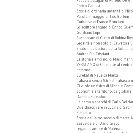
Fauda e balagan di Alfredo De Gi
Enrico Catassi
Storie di ordinaria umanità di Nico
Parole in viaggio di Tito Barbini
Turbative di Franco Bonciani
Lo scrittore sfigato di Enrico Guerr
Gordiano Lupi
Raccontare di Gusto di Rubina Rov
Legalità e non solo di Salvatore C
Shalom La Cultura della Solidarie
Andrea Pio Cristiani
La storia siamo noi di Mario Mann
VERSI-AMO di Chi mette al centro 
persona
Eureka! di Nausica Manzi
Tabasco senza filtro di Tabasco n
Ci vuole un fisico di Michele Camp
Economia e territorio, da globale 
Daniele Salvadori
La dama a scacchi di Carlo Belcia
Due chiacchiere in cucina di Sabri
Rossello
Storie dell'altro secolo di Marcell
Easy ridere di Dario Greco
Legami d'amore di Malena ...