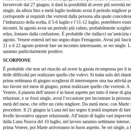
favorevole dal 27 giugno, ti dará la possibilitá di avere piú serenitá ne
single, da allora fino a metá luglio inoltrato avrai il periodo migliore
corrisponde ai requisiti che vorresti dalla persona alla quale concedera
l’imbarazzo della scelta, il 5-6 luglio e l’11-12 luglio, potrebbero esse
incontri. In agosto avrai un periodo piú calmo, probabilmente scegliera
relax, lontano dalla confusione. É probabile che riallacci un’amicizia d
agosto. Venere entrerá nel tuo segno dopo Ferragosto. Avrai piú fascino,
21 o il 22 agosto potresti fare un incontro interessante, se sei single.
saranno particolarmente positive.
SCORPIONE
É probabile che non sei riuscito ad avere la giusta ricompensa per il t
delle difficoltá per realizzare quello che volevi. Si tratta solo del rit
prima settimana di giugno sceglierai di interrompere una tua attivitá pe
tuo favore nel mese di giugno, potrai realizzare quello che vorresti. A l
Venere, il pianeta dell’amore é in buon aspetto per tutto il mese di gi
relazione, e se fossi single, avrai l’occasione per incontrare la persona
metá del mese, che offre un cielo migliore. Da metá mese, con Marte in 
procedere. Il 21 giugno la Luna nel tuo segno ti potrá inspirare di fare 
livello lavorativo oppure relazionale. All’inizio di luglio vari imprevist
dalla Luna Nuova del 10 luglio, nel lavoro saranno settimane intense. A
prima Venere, poi Marte arriveranno in buon aspetto. Se sei single, a 