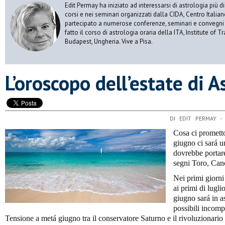
Edit Permay ha iniziato ad interessarsi di astrologia più di
corsi e nei seminari organizzati dalla CIDA, Centro Italian
partecipato a numerose conferenze, seminari e convegni di
fatto il corso di astrologia oraria della ITA, Institute of T
Budapest, Ungheria. Vive a Pisa.
L’oroscopo dell’estate di A
DI EDIT PERMAY -
Cosa ci prometton
giugno ci sará u
dovrebbe portare
segni Toro, Can
Nei primi giorni
ai primi di lugl
giugno sará in a
possibili incomp
Tensione a metá giugno tra il conservatore Saturno e il rivoluzionario 