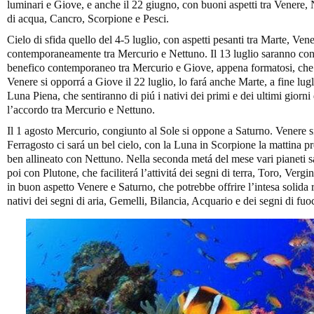
luminari e Giove, e anche il 22 giugno, con buoni aspetti tra Venere, 
di acqua, Cancro, Scorpione e Pesci.
Cielo di sfida quello del 4-5 luglio, con aspetti pesanti tra Marte, Ve
contemporaneamente tra Mercurio e Nettuno. Il 13 luglio saranno cong
benefico contemporaneo tra Mercurio e Giove, appena formatosi, che fa
Venere si opporrá a Giove il 22 luglio, lo fará anche Marte, a fine lugli
Luna Piena, che sentiranno di piú i nativi dei primi e dei ultimi giorni 
l’accordo tra Mercurio e Nettuno.
Il 1 agosto Mercurio, congiunto al Sole si oppone a Saturno. Venere 
Ferragosto ci sará un bel cielo, con la Luna in Scorpione la mattina p
ben allineato con Nettuno. Nella seconda metá del mese vari pianeti 
poi con Plutone, che faciliterá l’attivitá dei segni di terra, Toro, Verg
in buon aspetto Venere e Saturno, che potrebbe offrire l’intesa solida r
nativi dei segni di aria, Gemelli, Bilancia, Acquario e dei segni di fuo