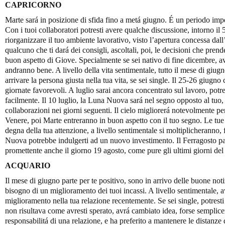
CAPRICORNO
Marte sará in posizione di sfida fino a metá giugno. É un periodo impe
Con i tuoi collaboratori potresti avere qualche discussione, intorno il
riorganizzare il tuo ambiente lavorativo, visto l’apertura concessa dal
qualcuno che ti dará dei consigli, ascoltali, poi, le decisioni che prend
buon aspetto di Giove. Specialmente se sei nativo di fine dicembre, a
andranno bene. A livello della vita sentimentale, tutto il mese di giug
arrivare la persona giusta nella tua vita, se sei single. Il 25-26 giugn
giornate favorevoli. A luglio sarai ancora concentrato sul lavoro, pot
facilmente. Il 10 luglio, la Luna Nuova sará nel segno opposto al tuo
collaborazioni nei giorni seguenti. Il cielo migliorerá notevolmente pe
Venere, poi Marte entreranno in buon aspetto con il tuo segno. Le tue 
degna della tua attenzione, a livello sentimentale si moltiplicheranno,
Nuova potrebbe indulgerti ad un nuovo investimento. Il Ferragosto pa
promettente anche il giorno 19 agosto, come pure gli ultimi giorni del
ACQUARIO
Il mese di giugno parte per te positivo, sono in arrivo delle buone not
bisogno di un miglioramento dei tuoi incassi. A livello sentimentale, 
miglioramento nella tua relazione recentemente. Se sei single, potrest
non risultava come avresti sperato, avrá cambiato idea, forse semplice
responsabilitá di una relazione, e ha preferito a mantenere le distanze