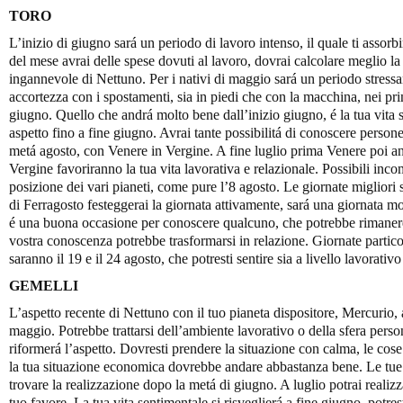
TORO
L’inizio di giugno sará un periodo di lavoro intenso, il quale ti assorbir
del mese avrai delle spese dovuti al lavoro, dovrai calcolare meglio la
ingannevole di Nettuno. Per i nativi di maggio sará un periodo stressan
accortezza con i spostamenti, sia in piedi che con la macchina, nei prim
giugno. Quello che andrá molto bene dall’inizio giugno, é la tua vita 
aspetto fino a fine giugno. Avrai tante possibilitá di conoscere person
metá agosto, con Venere in Vergine. A fine luglio prima Venere poi a
Vergine favoriranno la tua vita lavorativa e relazionale. Possibili inco
posizione dei vari pianeti, come pure l’8 agosto. Le giornate migliori s
di Ferragosto festeggerai la giornata attivamente, sará una giornata mo
é una buona occasione per conoscere qualcuno, che potrebbe rimanere 
vostra conoscenza potrebbe trasformarsi in relazione. Giornate partic
saranno il 19 e il 24 agosto, che potresti sentire sia a livello lavorativ
GEMELLI
L’aspetto recente di Nettuno con il tuo pianeta dispositore, Mercurio, 
maggio. Potrebbe trattarsi dell’ambiente lavorativo o della sfera persona
riformerá l’aspetto. Dovresti prendere la situazione con calma, le cose
la tua situazione economica dovrebbe andare abbastanza bene. Le tue 
trovare la realizzazione dopo la metá di giugno. A luglio potrai realizza
tuo favore. La tua vita sentimentale si risveglierá a fine giugno, potres