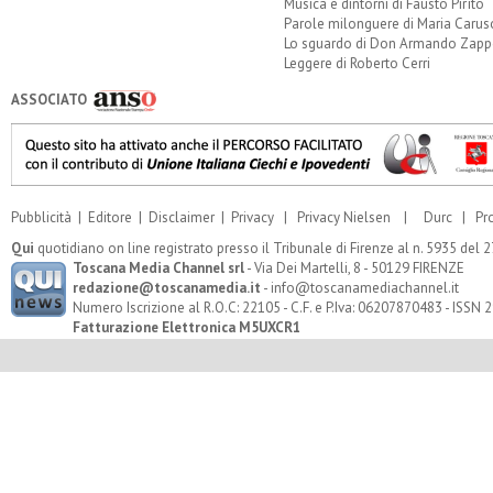
Musica e dintorni di Fausto Pirìto
Parole milonguere di Maria Carus
Lo sguardo di Don Armando Zappo
Leggere di Roberto Cerri
ASSOCIATO
Pubblicità
|
Editore
|
Disclaimer
|
Privacy
|
Privacy Nielsen
|
Durc
|
Pr
Qui
quotidiano on line registrato presso il Tribunale di Firenze al n. 5935 del
Toscana Media Channel srl
- Via Dei Martelli, 8 - 50129 FIRENZE
redazione@toscanamedia.it
- info@toscanamediachannel.it
Numero Iscrizione al R.O.C: 22105 - C.F. e P.Iva: 06207870483 - ISSN
Fatturazione Elettronica M5UXCR1