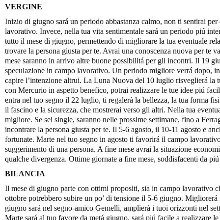
VERGINE
Inizio di giugno sará un periodo abbastanza calmo, non ti sentirai per
lavorativo. Invece, nella tua vita sentimentale sará un periodo piú int
tutto il mese di giugno, permettendo di migliorare la tua eventuale rela
trovare la persona giusta per te. Avrai una conoscenza nuova per te v
mese saranno in arrivo altre buone possibilitá per gli incontri. Il 19 g
speculazione in campo lavorativo. Un periodo migliore verrá dopo, inve
capire l’intenzione altrui. La Luna Nuova del 10 luglio risveglierá la t
con Mercurio in aspetto benefico, potrai realizzare le tue idee piú fa
entra nel tuo segno il 22 luglio, ti regalerá la bellezza, la tua forma f
il fascino e la sicurezza, che mostrerai verso gli altri. Nella tua event
migliore. Se sei single, saranno nelle prossime settimane, fino a Ferra
incontrare la persona giusta per te. Il 5-6 agosto, il 10-11 agosto e a
fortunate. Marte nel tuo segno in agosto ti favorirá il campo lavorativo.
suggerimento di una persona. A fine mese avrai la situazione economic
qualche divergenza. Ottime giornate a fine mese, soddisfacenti da piú 
BILANCIA
Il mese di giugno parte con ottimi propositi, sia in campo lavorativo c
ottobre potrebbero subire un po’ di tensione il 5-6 giugno. Migliorerá
giugno sará nel segno-amico Gemelli, amplierá i tuoi orizzonti nel sett
Marte sará al tuo favore da metá giugno, sará piú facile a realizzare le