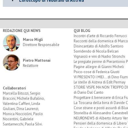
REDAZIONE QUI NEWS
QUI BLOG
Incontri d'arte di Riccardo Ferrucci
Marco Migli
Racconti della domenica di Marco
Direttore Responsabile
Disincantato di Adolfo Santoro
Sorridendo di Nicola Belcari
Vignaioli e vini di Nadio Stronchi
Pietro Mattonai
Le pregiate penne di Pierantonio P
Redattore
Pagine allegre di Gianni Micheli
Psico-cose di Federica Giusti
VI PRESENTO I MIEI... di Dino Fium
Le stelle di Astrea di Edit Permay
STORIE VISPE MA NON TROPPO 
Collaboratori
di Dario Dal Canto
Marcella Bitozzi, Sergio
Progettare il benessere di Erica F
Braccini, Michele Bufalino,
La Toscana della birra di Davide 
Valentina Caffieri, Linda
Cose strane e posti assurdi di Bl
Giuliani, Dina Laurenzi,
Storielba di Alessandro Canestrell
Monica Nocciolini, Paolo
NEURONEWS di Alberto Arturo Ver
Nocentini, Gabriele
Pensieri della domenica di Libero 
Santarnecchi, Paola Silvi.