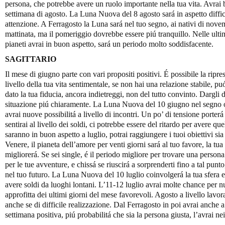
persona, che potrebbe avere un ruolo importante nella tua vita. Avra
settimana di agosto. La Luna Nuova del 8 agosto sará in aspetto diffic
attenzione. A Ferragosto la Luna sará nel tuo segno, ai nativi di nove
mattinata, ma il pomeriggio dovrebbe essere piú tranquillo. Nelle ultim
pianeti avrai in buon aspetto, sará un periodo molto soddisfacente.
SAGITTARIO
Il mese di giugno parte con vari propositi positivi. É possibile la ripre
livello della tua vita sentimentale, se non hai una relazione stabile, pu
dato la tua fiducia, ancora indietreggi, non del tutto convinto. Dargli 
situazione piú chiaramente. La Luna Nuova del 10 giugno nel segno
avrai nuove possibilitá a livello di incontri. Un po’ di tensione porte
sentirai al livello dei soldi, ci potrebbe essere del ritardo per avere qu
saranno in buon aspetto a luglio, potrai raggiungere i tuoi obiettivi si
Venere, il pianeta dell’amore per venti giorni sará al tuo favore, la tu
migliorerá. Se sei single, é il periodo migliore per trovare una persona
per le tue avventure, e chissá se riuscirá a sorprenderti fino a tal punt
nel tuo futuro. La Luna Nuova del 10 luglio coinvolgerá la tua sfera e
avere soldi da luoghi lontani. L’11-12 luglio avrai molte chance per n
approfitta dei ultimi giorni del mese favorevoli. Agosto a livello lavo
anche se di difficile realizzazione. Dal Ferragosto in poi avrai anche 
settimana positiva, piú probabilitá che sia la persona giusta, l’avrai ne