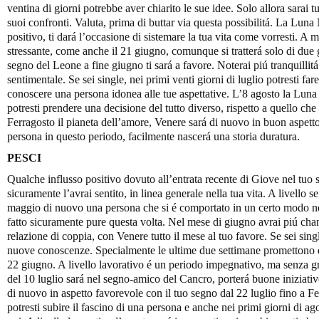
ventina di giorni potrebbe aver chiarito le sue idee. Solo allora sarai t
suoi confronti. Valuta, prima di buttar via questa possibilitá. La Lun
positivo, ti dará l’occasione di sistemare la tua vita come vorresti. A 
stressante, come anche il 21 giugno, comunque si tratterá solo di due g
segno del Leone a fine giugno ti sará a favore. Noterai piú tranquillitá
sentimentale. Se sei single, nei primi venti giorni di luglio potresti fa
conoscere una persona idonea alle tue aspettative. L’8 agosto la Luna
potresti prendere una decisione del tutto diverso, rispetto a quello ch
Ferragosto il pianeta dell’amore, Venere sará di nuovo in buon aspett
persona in questo periodo, facilmente nascerá una storia duratura.
PESCI
Qualche influsso positivo dovuto all’entrata recente di Giove nel tuo 
sicuramente l’avrai sentito, in linea generale nella tua vita. A livello s
maggio di nuovo una persona che si é comportato in un certo modo nei 
fatto sicuramente pure questa volta. Nel mese di giugno avrai piú chan
relazione di coppia, con Venere tutto il mese al tuo favore. Se sei singl
nuove conoscenze. Specialmente le ultime due settimane promettono di
22 giugno. A livello lavorativo é un periodo impegnativo, ma senza
del 10 luglio sará nel segno-amico del Cancro, porterá buone iniziativ
di nuovo in aspetto favorevole con il tuo segno dal 22 luglio fino a F
potresti subire il fascino di una persona e anche nei primi giorni di ag