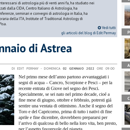
nteressarsi di astrologia più di venti anni fa, ha studiato nei
zati dalla CIDA, Centro Italiano di Astrologia, ha
erenze, seminari e convegni di astrologia in Italia, ha
oraria della ITA, Institute of Traditional Astrology di
Pisa.
Vedi tutti
P
gli articoli del blog di Edit Permay
ennaio di Astrea
A
DI EDIT PERMAY - DOMENICA
02 GENNAIO 2022
ORE 09:00
Nel primo mese dell’anno partono avvantaggiati i
segni di acqua – Cancro, Scorpione e Pesci – per la
recente entrata di Giove nel segno dei Pesci.
Specialmente, se sei nato nel primo decade, cioé a
C
fine mese di giugno, ottobre e febbraio, potresti giá
sentire una ventata di ottimismo. Anche il segno del
Toro e del Capricorno, prima di tutto i nativi di fine
aprile e fine dicembre, dovrebbero prepararsi per
l’arrivo di qualcosa di bello nella loro vita, ben presto,
per l’aspetto favorevole del pianeta.