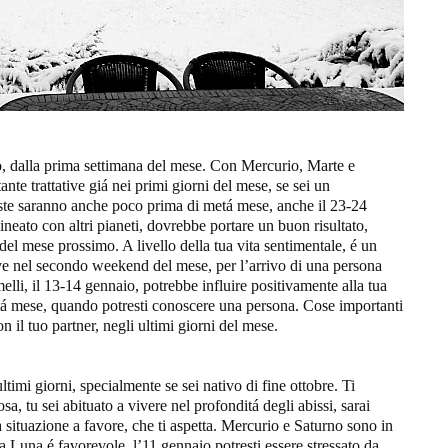
ivo, dalla prima settimana del mese. Con Mercurio, Marte e
nte trattative giá nei primi giorni del mese, se sei un
ste saranno anche poco prima di metá mese, anche il 23-24
neato con altri pianeti, dovrebbe portare un buon risultato,
l mese prossimo. A livello della tua vita sentimentale, é un
ve nel secondo weekend del mese, per l’arrivo di una persona
melli, il 13-14 gennaio, potrebbe influire positivamente alla tua
tá mese, quando potresti conoscere una persona. Cose importanti
on il tuo partner, negli ultimi giorni del mese.
ultimi giorni, specialmente se sei nativo di fine ottobre. Ti
a, tu sei abituato a vivere nel profonditá degli abissi, sarai
 situazione a favore, che ti aspetta. Mercurio e Saturno sono in
la Luna é favorevole, l’11 gennaio potresti essere stressato da