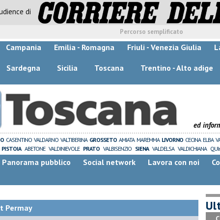
audience di
Percorso semplificato
Campania
Emilia - Romagna
Friuli - Venezia Giulia
L
Sardegna
Sicilia
Toscana
Trentino - Alto adige
ed infor
ZO
CASENTINO
VALDARNO
VALTIBERINA
GROSSETO
AMIATA
MAREMMA
LIVORNO
CECINA
ELBA
V
PISTOIA
ABETONE
VALDINIEVOLE
PRATO
VALBISENZIO
SIENA
VALDELSA
VALDICHIANA
QUI
Panorama pubblico
Social network
Lavora con noi
Co
Ult
it Permay
C