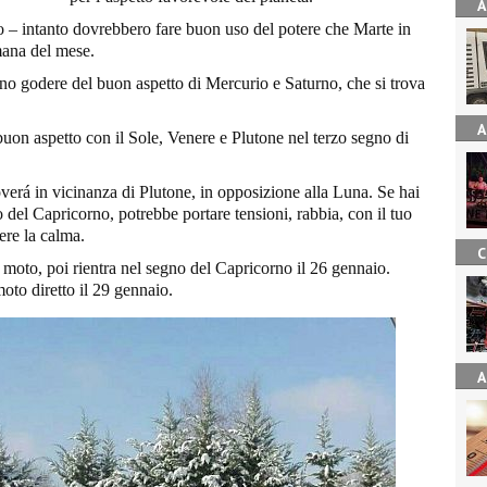
A
io – intanto dovrebbero fare buon uso del potere che Marte in
imana del mese.
ono godere del buon aspetto di Mercurio e Saturno, che si trova
A
 buon aspetto con il Sole, Venere e Plutone nel terzo segno di
overá in vicinanza di Plutone, in opposizione alla Luna. Se hai
 del Capricorno, potrebbe portare tensioni, rabbia, con il tuo
ere la calma.
C
oto, poi rientra nel segno del Capricorno il 26 gennaio.
oto diretto il 29 gennaio.
A