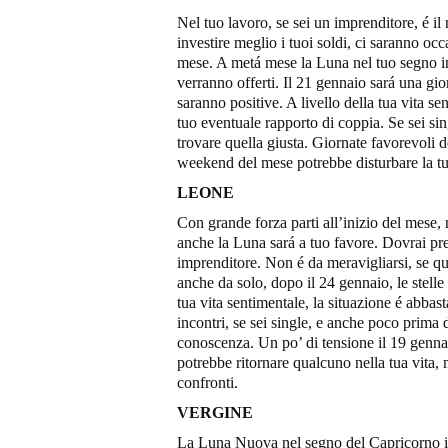
Nel tuo lavoro, se sei un imprenditore, é i
investire meglio i tuoi soldi, ci saranno occ
mese. A metá mese la Luna nel tuo segno in 
verranno offerti. Il 21 gennaio sará una gio
saranno positive. A livello della tua vita se
tuo eventuale rapporto di coppia. Se sei sin
trovare quella giusta. Giornate favorevoli 
weekend del mese potrebbe disturbare la tua 
LEONE
Con grande forza parti all’inizio del mese,
anche la Luna sará a tuo favore. Dovrai pr
imprenditore. Non é da meravigliarsi, se qual
anche da solo, dopo il 24 gennaio, le stell
tua vita sentimentale, la situazione é abba
incontri, se sei single, e anche poco prima 
conoscenza. Un po’ di tensione il 19 genna
potrebbe ritornare qualcuno nella tua vita, 
confronti.
VERGINE
La Luna Nuova nel segno del Capricorno il 