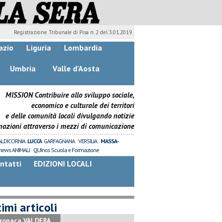
Registrazione Tribunale di Pisa n. 2 del 3.01.2019
azio
Liguria
Lombardia
Umbria
Valle d'Aosta
MISSION Contribuire allo sviluppo sociale,
economico e culturale dei territori
e delle comunità locali divulgando notizie
mazioni attraverso i mezzi di comunicazione
ALDICORNIA
LUCCA
GARFAGNANA
VERSILIA
MASSA-
news ANIMALI
QUInos Scuola e Formazione
ntatti
EDIZIONI LOCALI
imi articoli
ronaca VALDERA