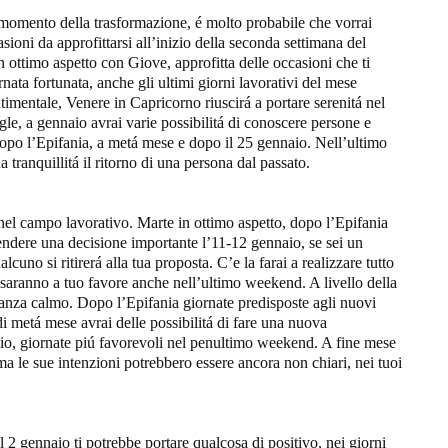
l momento della trasformazione, é molto probabile che vorrai
asioni da approfittarsi all’inizio della seconda settimana del
ottimo aspetto con Giove, approfitta delle occasioni che ti
rnata fortunata, anche gli ultimi giorni lavorativi del mese
ntimentale, Venere in Capricorno riuscirá a portare serenitá nel
gle, a gennaio avrai varie possibilitá di conoscere persone e
dopo l’Epifania, a metá mese e dopo il 25 gennaio. Nell’ultimo
tranquillitá il ritorno di una persona dal passato.
 nel campo lavorativo. Marte in ottimo aspetto, dopo l’Epifania
endere una decisione importante l’11-12 gennaio, se sei un
cuno si ritirerá alla tua proposta. C’e la farai a realizzare tutto
e saranno a tuo favore anche nell’ultimo weekend. A livello della
stanza calmo. Dopo l’Epifania giornate predisposte agli nuovi
di metá mese avrai delle possibilitá di fare una nuova
io, giornate piú favorevoli nel penultimo weekend. A fine mese
ma le sue intenzioni potrebbero essere ancora non chiari, nei tuoi
2 gennaio ti potrebbe portare qualcosa di positivo, nei giorni