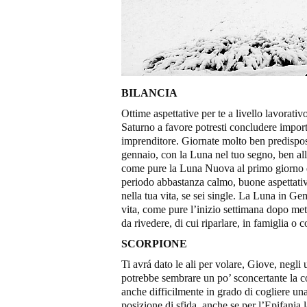
BILANCIA
Ottime aspettative per te a livello lavorat
Saturno a favore potresti concludere importa
imprenditore. Giornate molto ben predispo
gennaio, con la Luna nel tuo segno, ben alli
come pure la Luna Nuova al primo giorno de
periodo abbastanza calmo, buone aspettati
nella tua vita, se sei single. La Luna in Ge
vita, come pure l’inizio settimana dopo me
da rivedere, di cui riparlare, in famiglia o c
SCORPIONE
Ti avrá dato le ali per volare, Giove, negli 
potrebbe sembrare un po’ sconcertante la cos
anche difficilmente in grado di cogliere una
posizione di sfida, anche se per l’Epifania 