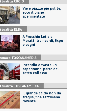
ttualità CUOIO
Vie e piazze più pulite,
ecco il piano
sperimentale
ttualità ELBA
A Procchio Letizia
Moratti tra ricordi, Expo
e sogni
ronaca TOSCANAMEDIA
Incendio devasta un
capannone, parte del
tetto collassa
ttualità TOSCANAMEDIA
Il grande caldo non dà
tregua, fine settimana
rovente