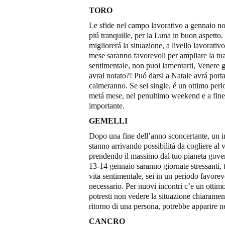
TORO
Le sfide nel campo lavorativo a gennaio no
piú tranquille, per la Luna in buon aspetto
migliorerá la situazione, a livello lavorativo
mese saranno favorevoli per ampliare la tua a
sentimentale, non puoi lamentarti, Venere g
avrai notato?! Puó darsi a Natale avrá port
calmeranno. Se sei single, é un ottimo peri
metá mese, nel penultimo weekend e a fine
importante.
GEMELLI
Dopo una fine dell’anno sconcertante, un ini
stanno arrivando possibilitá da cogliere al 
prendendo il massimo dal tuo pianeta govern
13-14 gennaio saranno giornate stressanti, t
vita sentimentale, sei in un periodo favorevo
necessario. Per nuovi incontri c’e un ottim
potresti non vedere la situazione chiarament
ritorno di una persona, potrebbe apparire 
CANCRO