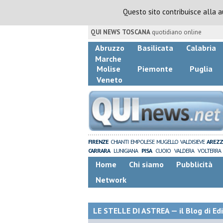
Questo sito contribuisce alla 
QUI NEWS TOSCANA
quotidiano online
Abruzzo
Basilicata
Calabria
Marche
Molise
Piemonte
Puglia
Veneto
FIRENZE
CHIANTI
EMPOLESE
MUGELLO
VALDISIEVE
AREZ
CARRARA
LUNIGIANA
PISA
CUOIO
VALDERA
VOLTERRA
Home
Chi siamo
Pubblicità
Network
LE STELLE DI ASTREA — il Blog di Ed