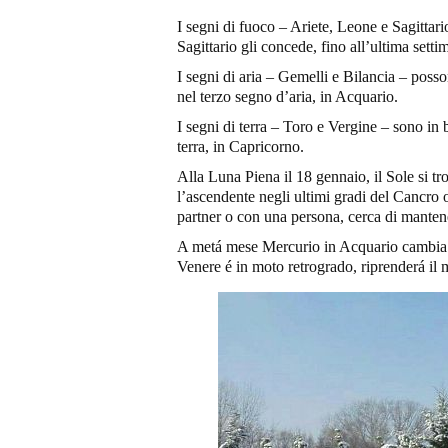
I segni di fuoco – Ariete, Leone e Sagittar
Sagittario gli concede, fino all’ultima sett
I segni di aria – Gemelli e Bilancia – poss
nel terzo segno d’aria, in Acquario.
I segni di terra – Toro e Vergine – sono in
terra, in Capricorno.
Alla Luna Piena il 18 gennaio, il Sole si tr
l’ascendente negli ultimi gradi del Cancro o
partner o con una persona, cerca di manten
A metá mese Mercurio in Acquario cambia m
Venere é in moto retrogrado, riprenderá il m