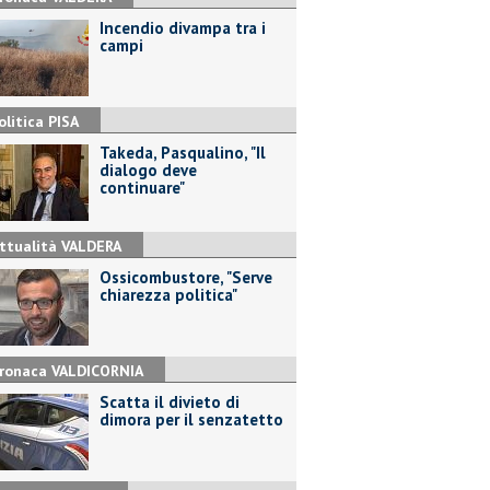
Incendio divampa tra i
campi
olitica PISA
Takeda, Pasqualino, "Il
dialogo deve
continuare"
ttualità VALDERA
Ossicombustore, "Serve
chiarezza politica"
ronaca VALDICORNIA
Scatta il divieto di
dimora per il senzatetto