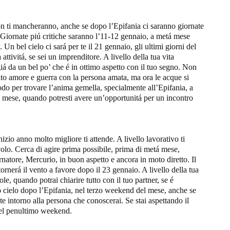
n ti mancheranno, anche se dopo l’Epifania ci saranno giornate
. Giornate piú critiche saranno l’11-12 gennaio, a metá mese
. Un bel cielo ci sará per te il 21 gennaio, gli ultimi giorni del
ttivitá, se sei un imprenditore. A livello della tua vita
iá da un bel po’ che é in ottimo aspetto con il tuo segno. Non
ato amore e guerra con la persona amata, ma ora le acque si
odo per trovare l’anima gemella, specialmente all’Epifania, a
 mese, quando potresti avere un’opportunitá per un incontro
zio anno molto migliore ti attende. A livello lavorativo ti
volo. Cerca di agire prima possibile, prima di metá mese,
atore, Mercurio, in buon aspetto e ancora in moto diretto. Il
ornerá il vento a favore dopo il 23 gennaio. A livello della tua
le, quando potrai chiarire tutto con il tuo partner, se é
o cielo dopo l’Epifania, nel terzo weekend del mese, anche se
e intorno alla persona che conoscerai. Se stai aspettando il
nel penultimo weekend.