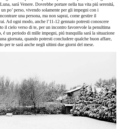
 Luna, sará Venere. Dovrebbe portare nella tua vita piú serenitá,
rai un po’ perso, vivendo solamente per gli impegni con i
 incontrare una persona, ma non saprai, come gestire il
rai. Ad ogni modo, anche l’11-12 gennaio potresti conoscere
to il cielo verso di te, per un incontro favorevole la penultima
o, é un periodo di mille impegni, piú tranquilla sará la situazione
una giornata, quando potresti concludere qualche buon affare,
to per te sará anche negli ultimi due giorni del mese.