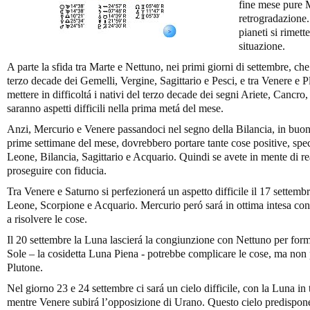
fine mese pure M
retrogradazione.
pianeti si rimet
situazione.
A parte la sfida tra Marte e Nettuno, nei primi giorni di settembre, che
terzo decade dei Gemelli, Vergine, Sagittario e Pesci, e tra Venere e P
mettere in difficoltá i nativi del terzo decade dei segni Ariete, Cancro
saranno aspetti difficili nella prima metá del mese.
Anzi, Mercurio e Venere passandoci nel segno della Bilancia, in buon
prime settimane del mese, dovrebbero portare tante cose positive, spec
Leone, Bilancia, Sagittario e Acquario. Quindi se avete in mente di re
proseguire con fiducia.
Tra Venere e Saturno si perfezionerá un aspetto difficile il 17 settemb
Leone, Scorpione e Acquario. Mercurio peró sará in ottima intesa con 
a risolvere le cose.
Il 20 settembre la Luna lascierá la congiunzione con Nettuno per form
Sole – la cosidetta Luna Piena - potrebbe complicare le cose, ma non p
Plutone.
Nel giorno 23 e 24 settembre ci sará un cielo difficile, con la Luna i
mentre Venere subirá l’opposizione di Urano. Questo cielo predispon