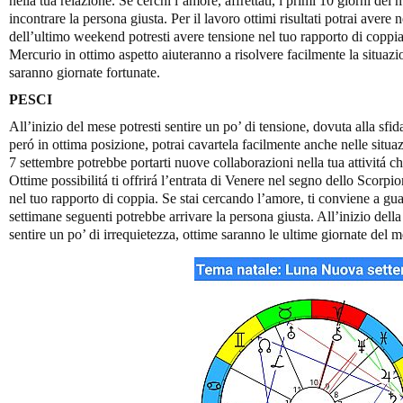
nella tua relazione. Se cerchi l’amore, affrettati, i primi 10 giorni del
incontrare la persona giusta. Per il lavoro ottimi risultati potrai avere
dell’ultimo weekend potresti avere tensione nel tuo rapporto di coppia
Mercurio in ottimo aspetto aiuteranno a risolvere facilmente la situaz
saranno giornate fortunate.
PESCI
All’inizio del mese potresti sentire un po’ di tensione, dovuta alla sfi
peró in ottima posizione, potrai cavartela facilmente anche nelle situa
7 settembre potrebbe portarti nuove collaborazioni nella tua attivitá che
Ottime possibilitá ti offrirá l’entrata di Venere nel segno dello Scorpio
nel tuo rapporto di coppia. Se stai cercando l’amore, ti conviene a gua
settimane seguenti potrebbe arrivare la persona giusta. All’inizio dell
sentire un po’ di irrequietezza, ottime saranno le ultime giornate del m