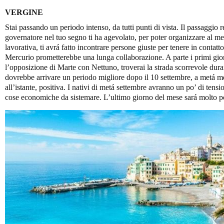
VERGINE
Stai passando un periodo intenso, da tutti punti di vista. Il passaggio r
governatore nel tuo segno ti ha agevolato, per poter organizzare al meg
lavorativa, ti avrá fatto incontrare persone giuste per tenere in contat
Mercurio prometterebbe una lunga collaborazione. A parte i primi gior
l’opposizione di Marte con Nettuno, troverai la strada scorrevole duran
dovrebbe arrivare un periodo migliore dopo il 10 settembre, a metá m
all’istante, positiva. I nativi di metá settembre avranno un po’ di tensi
cose economiche da sistemare. L’ultimo giorno del mese sará molto po