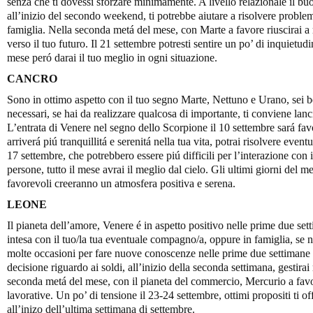
senza che ti dovessi sforzare minimamente. A livello relazionale il bu
all’inizio del secondo weekend, ti potrebbe aiutare a risolvere problem
famiglia. Nella seconda metá del mese, con Marte a favore riuscirai a r
verso il tuo futuro. Il 21 settembre potresti sentire un po’ di inquietudi
mese peró darai il tuo meglio in ogni situazione.
CANCRO
Sono in ottimo aspetto con il tuo segno Marte, Nettuno e Urano, sei 
necessari, se hai da realizzare qualcosa di importante, ti conviene lanci
L’entrata di Venere nel segno dello Scorpione il 10 settembre sará favo
arriverá piú tranquillitá e serenitá nella tua vita, potrai risolvere event
17 settembre, che potrebbero essere piú difficili per l’interazione con il
persone, tutto il mese avrai il meglio dal cielo. Gli ultimi giorni del 
favorevoli creeranno un atmosfera positiva e serena.
LEONE
Il pianeta dell’amore, Venere é in aspetto positivo nelle prime due se
intesa con il tuo/la tua eventuale compagno/a, oppure in famiglia, se ne
molte occasioni per fare nuove conoscenze nelle prime due settimane
decisione riguardo ai soldi, all’inizio della seconda settimana, gestira
seconda metá del mese, con il pianeta del commercio, Mercurio a favore
lavorative. Un po’ di tensione il 23-24 settembre, ottimi propositi ti o
all’inizo dell’ultima settimana di settembre.