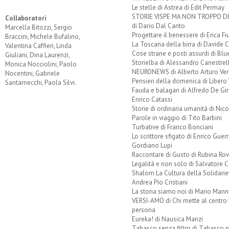
Le stelle di Astrea di Edit Permay
STORIE VISPE MA NON TROPPO 
Collaboratori
di Dario Dal Canto
Marcella Bitozzi, Sergio
Progettare il benessere di Erica F
Braccini, Michele Bufalino,
La Toscana della birra di Davide 
Valentina Caffieri, Linda
Cose strane e posti assurdi di Bl
Giuliani, Dina Laurenzi,
Storielba di Alessandro Canestrell
Monica Nocciolini, Paolo
NEURONEWS di Alberto Arturo Ver
Nocentini, Gabriele
Pensieri della domenica di Libero 
Santarnecchi, Paola Silvi.
Fauda e balagan di Alfredo De Gi
Enrico Catassi
Storie di ordinaria umanità di Nico
Parole in viaggio di Tito Barbini
Turbative di Franco Bonciani
Lo scrittore sfigato di Enrico Guerr
Gordiano Lupi
Raccontare di Gusto di Rubina Rov
Legalità e non solo di Salvatore C
Shalom La Cultura della Solidarie
Andrea Pio Cristiani
La storia siamo noi di Mario Mann
VERSI-AMO di Chi mette al centro 
persona
Eureka! di Nausica Manzi
Tabasco senza filtro di Tabasco n