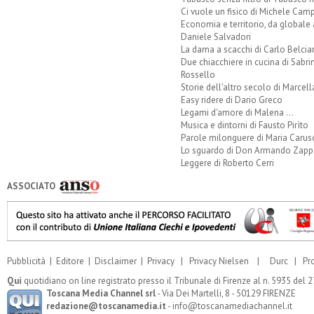
Ci vuole un fisico di Michele Camp
Economia e territorio, da globale 
Daniele Salvadori
La dama a scacchi di Carlo Belcia
Due chiacchiere in cucina di Sabri
Rossello
Storie dell'altro secolo di Marcell
Easy ridere di Dario Greco
Legami d'amore di Malena ...
Musica e dintorni di Fausto Pirìto
Parole milonguere di Maria Carus
Lo sguardo di Don Armando Zappo
Leggere di Roberto Cerri
ASSOCIATO
Pubblicità
|
Editore
|
Disclaimer
|
Privacy
|
Privacy Nielsen
|
Durc
|
Pr
Qui
quotidiano on line registrato presso il Tribunale di Firenze al n. 5935 del
Toscana Media Channel srl
- Via Dei Martelli, 8 - 50129 FIRENZE
redazione@toscanamedia.it
- info@toscanamediachannel.it