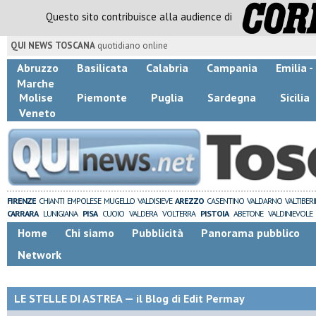
Questo sito contribuisce alla audience di
QUI NEWS TOSCANA
quotidiano online
Abruzzo
Basilicata
Calabria
Campania
Emilia 
Marche
Molise
Piemonte
Puglia
Sardegna
Sicilia
Veneto
FIRENZE
CHIANTI
EMPOLESE
MUGELLO
VALDISIEVE
AREZZO
CASENTINO
VALDARNO
VALTIBER
CARRARA
LUNIGIANA
PISA
CUOIO
VALDERA
VOLTERRA
PISTOIA
ABETONE
VALDINIEVOLE
Home
Chi siamo
Pubblicità
Panorama pubblico
Network
LE STELLE DI ASTREA — il Blog di Edit Permay