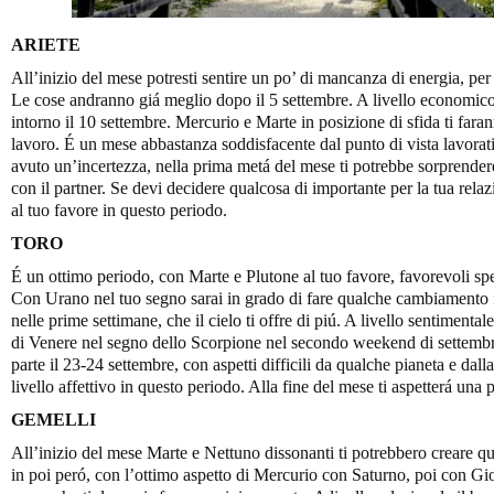
ARIETE
All’inizio del mese potresti sentire un po’ di mancanza di energia, per 
Le cose andranno giá meglio dopo il 5 settembre. A livello economico
intorno il 10 settembre. Mercurio e Marte in posizione di sfida ti far
lavoro. É un mese abbastanza soddisfacente dal punto di vista lavorativ
avuto un’incertezza, nella prima metá del mese ti potrebbe sorprendere
con il partner. Se devi decidere qualcosa di importante per la tua relazio
al tuo favore in questo periodo.
TORO
É un ottimo periodo, con Marte e Plutone al tuo favore, favorevoli sp
Con Urano nel tuo segno sarai in grado di fare qualche cambiamento imp
nelle prime settimane, che il cielo ti offre di piú. A livello sentimenta
di Venere nel segno dello Scorpione nel secondo weekend di settembre e
parte il 23-24 settembre, con aspetti difficili da qualche pianeta e dall
livello affettivo in questo periodo. Alla fine del mese ti aspetterá una 
GEMELLI
All’inizio del mese Marte e Nettuno dissonanti ti potrebbero creare 
in poi peró, con l’ottimo aspetto di Mercurio con Saturno, poi con Gio