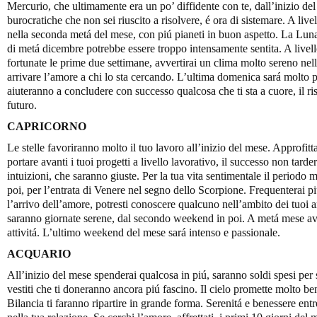
Mercurio, che ultimamente era un po’ diffidente con te, dall’inizio del
burocratiche che non sei riuscito a risolvere, é ora di sistemare. A livel
nella seconda metá del mese, con piú pianeti in buon aspetto. La Luna 
di metá dicembre potrebbe essere troppo intensamente sentita. A livell
fortunate le prime due settimane, avvertirai un clima molto sereno nel
arrivare l’amore a chi lo sta cercando. L’ultima domenica sará molto pos
aiuteranno a concludere con successo qualcosa che ti sta a cuore, il ris
futuro.
CAPRICORNO
Le stelle favoriranno molto il tuo lavoro all’inizio del mese. Approfit
portare avanti i tuoi progetti a livello lavorativo, il successo non tarder
intuizioni, che saranno giuste. Per la tua vita sentimentale il periodo m
poi, per l’entrata di Venere nel segno dello Scorpione. Frequenterai piú
l’arrivo dell’amore, potresti conoscere qualcuno nell’ambito dei tuoi a
saranno giornate serene, dal secondo weekend in poi. A metá mese avr
attivitá. L’ultimo weekend del mese sará intenso e passionale.
ACQUARIO
All’inizio del mese spenderai qualcosa in piú, saranno soldi spesi per
vestiti che ti doneranno ancora piú fascino. Il cielo promette molto b
Bilancia ti faranno ripartire in grande forma. Serenitá e benessere entre