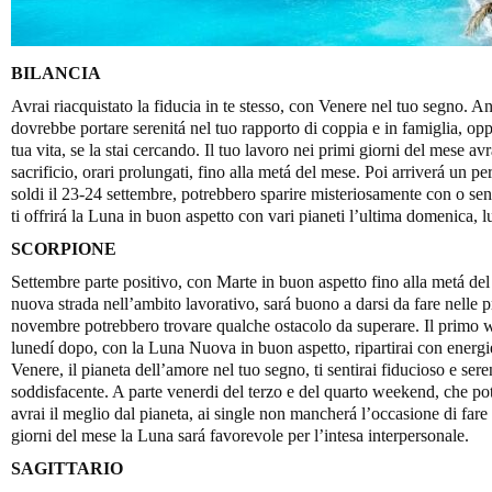
BILANCIA
Avrai riacquistato la fiducia in te stesso, con Venere nel tuo segno. Anc
dovrebbe portare serenitá nel tuo rapporto di coppia e in famiglia, opp
tua vita, se la stai cercando. Il tuo lavoro nei primi giorni del mese a
sacrificio, orari prolungati, fino alla metá del mese. Poi arriverá un pe
soldi il 23-24 settembre, potrebbero sparire misteriosamente con o sen
ti offrirá la Luna in buon aspetto con vari pianeti l’ultima domenica, 
SCORPIONE
Settembre parte positivo, con Marte in buon aspetto fino alla metá de
nuova strada nell’ambito lavorativo, sará buono a darsi da fare nelle pr
novembre potrebbero trovare qualche ostacolo da superare. Il primo w
lunedí dopo, con la Luna Nuova in buon aspetto, ripartirai con energie
Venere, il pianeta dell’amore nel tuo segno, ti sentirai fiducioso e sere
soddisfacente. A parte venerdi del terzo e del quarto weekend, che pot
avrai il meglio dal pianeta, ai single non mancherá l’occasione di fa
giorni del mese la Luna sará favorevole per l’intesa interpersonale.
SAGITTARIO