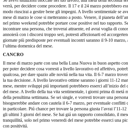
Se avevi situazioni bloccate nel tuo lavoro, alla metà della seconda set
verrà, per decidere come procedere. Il 17 e il 24 marzo potrebbero ess
modo riuscirai a gestire bene gli impegni. A livello sentimentale se a
mese di marzo le cose si metteranno a posto. Venere, il pianeta dell’a
nel primo weekend potrebbe portare cose positive nel tuo rapporto. Se 
incontrare una persona, che troverai attraente, ed avrai voglia di con
annoierà con i discorsi troppo seri, potresti affezionarti ed accorgerte
giornate più predisposte per eventuali incontri saranno il 9-10 marzo,
l’ultima domenica del mese.
CANCRO
Il mese di marzo parte con una bella Luna Nuova in buon aspetto con 
per poter decidere cosa vorresti a livello lavorativo ed affettivo, pot
qualcosa, per dare spazio alle novitá nella tua vita. Il 6-7 marzo trovera
la tua decisione. A livello lavorativo ottime saranno i giorni 11-12 m
mese, mentre sviluppi piú importanti potrebbero esserci all’inizio del
del mese. A livello della tua vita sentimentale, i giorni prima di metá 
della penultima settimana. Se sei single, e vorresti trovare una persona
bisognerebbe andare con cautela il 6-7 marzo, per eventuale conflitti 
in particolare. Piú chance per trovare la persona giusta l’avrai l’11-1
gli ultimi 3 giorni del mese. Se hai giá un rapporto consolidato, il mes
tranquillitá, solo nel primo veneredi del mese potrebbe esserci una pic
con positivitá.