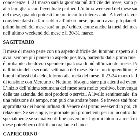
conoscenze. Il 21 marzo sará la giornata piú difficile del mese, sono p
alla famiglia o con l’eventuale partner. L’ultimo weekend del mese sar
del mese, quando potresti fare un incontro interessante. A livello lavor
conviene darsi da fare subito all’inizio mese, quando avrai piú pianeti 
primo lunedi del mese sará un po’ critico, come anche la metá del mese.
nell’ultimo weekend del mese e il 30-31 marzo.
SAGITTARIO
Il mese di marzo parte con un aspetto difficile dei luminari rispetto al
avrai sempre piú pianeti in aspetto positivo, partendo dalla prima fine 
é probabile che dovrai spendere qualcosa di piú all’inizio del mese. Per
dall’inizio della seconda settimana del mese. Se sei un imprenditore, é 
buoni influssi dal cielo, intorno alla metá del mese. Il 23-24 marzo la
di tensione con Mercurio e Nettuno, bisogna stare piú attenti ad eventu
L’inizio dell’ultima settimana del mese sará molto positivo, benvengan
della tua azienda, dei tuoi prodotti o servizi. A livello sentimentale, f
una relazione da tempo, non puó che andare bene. Se invece stai fuor
approfittarsi dei buoni influssi di Venere dal primo weekend in poi, ch
relazione. Se sei single, le giornate piú promettenti per un incontro d
specialmente se sei nativo di fine novembre. I giorni intorno a metá m
mese potrebbero offrirti ancora tante chance.
CAPRICORNO