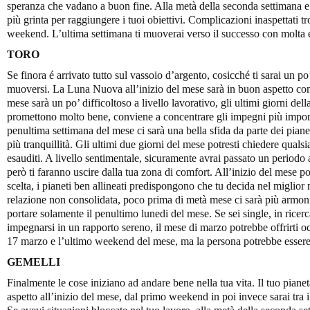
speranza che vadano a buon fine. Alla metà della seconda settimana e a
più grinta per raggiungere i tuoi obiettivi. Complicazioni inaspettati tr
weekend. L’ultima settimana ti muoverai verso il successo con molta e
TORO
Se finora é arrivato tutto sul vassoio d’argento, cosicché ti sarai un p
muoversi. La Luna Nuova all’inizio del mese sarà in buon aspetto con 
mese sarà un po’ difficoltoso a livello lavorativo, gli ultimi giorni de
promettono molto bene, conviene a concentrare gli impegni più importan
penultima settimana del mese ci sarà una bella sfida da parte dei pian
più tranquillità. Gli ultimi due giorni del mese potresti chiedere qualsi
esauditi. A livello sentimentale, sicuramente avrai passato un periodo
però ti faranno uscire dalla tua zona di comfort. All’inizio del mese pot
scelta, i pianeti ben allineati predispongono che tu decida nel miglior
relazione non consolidata, poco prima di metà mese ci sarà più armoni
portare solamente il penultimo lunedi del mese. Se sei single, in ricer
impegnarsi in un rapporto sereno, il mese di marzo potrebbe offrirti occ
17 marzo e l’ultimo weekend del mese, ma la persona potrebbe essere s
GEMELLI
Finalmente le cose iniziano ad andare bene nella tua vita. Il tuo pian
aspetto all’inizio del mese, dal primo weekend in poi invece sarai tra 