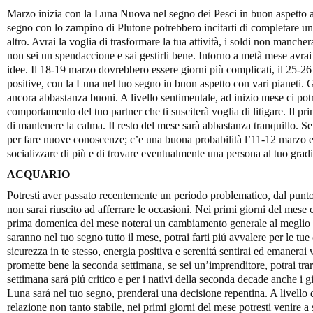
Marzo inizia con la Luna Nuova nel segno dei Pesci in buon aspetto a
segno con lo zampino di Plutone potrebbero incitarti di completare un 
altro. Avrai la voglia di trasformare la tua attività, i soldi non mancher
non sei un spendaccione e sai gestirli bene. Intorno a metà mese avrai v
idee. Il 18-19 marzo dovrebbero essere giorni più complicati, il 25-2
positive, con la Luna nel tuo segno in buon aspetto con vari pianeti. 
ancora abbastanza buoni. A livello sentimentale, ad inizio mese ci pot
comportamento del tuo partner che ti susciterà voglia di litigare. Il p
di mantenere la calma. Il resto del mese sarà abbastanza tranquillo. Se
per fare nuove conoscenze; c’e una buona probabilità l’11-12 marzo 
socializzare di più e di trovare eventualmente una persona al tuo grad
ACQUARIO
Potresti aver passato recentemente un periodo problematico, dal punto d
non sarai riuscito ad afferrare le occasioni. Nei primi giorni del mese
prima domenica del mese noterai un cambiamento generale al meglio d
saranno nel tuo segno tutto il mese, potrai farti piú avvalere per le tue
sicurezza in te stesso, energia positiva e serenitá sentirai ed emanerai 
promette bene la seconda settimana, se sei un’imprenditore, potrai trarr
settimana sará piú critico e per i nativi della seconda decade anche i 
Luna sará nel tuo segno, prenderai una decisione repentina. A livello d
relazione non tanto stabile, nei primi giorni del mese potresti venire a 