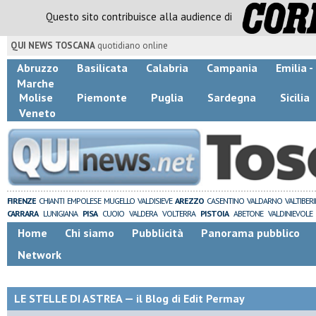
Questo sito contribuisce alla audience di
QUI NEWS TOSCANA
quotidiano online
Abruzzo
Basilicata
Calabria
Campania
Emilia 
Marche
Molise
Piemonte
Puglia
Sardegna
Sicilia
Veneto
FIRENZE
CHIANTI
EMPOLESE
MUGELLO
VALDISIEVE
AREZZO
CASENTINO
VALDARNO
VALTIBER
CARRARA
LUNIGIANA
PISA
CUOIO
VALDERA
VOLTERRA
PISTOIA
ABETONE
VALDINIEVOLE
Home
Chi siamo
Pubblicità
Panorama pubblico
Network
LE STELLE DI ASTREA — il Blog di Edit Permay