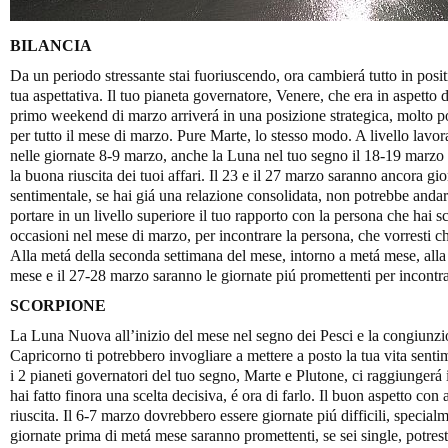
BILANCIA
Da un periodo stressante stai fuoriuscendo, ora cambierá tutto in posi
tua aspettativa. Il tuo pianeta governatore, Venere, che era in aspetto 
primo weekend di marzo arriverá in una posizione strategica, molto pos
per tutto il mese di marzo. Pure Marte, lo stesso modo. A livello lavo
nelle giornate 8-9 marzo, anche la Luna nel tuo segno il 18-19 marzo 
la buona riuscita dei tuoi affari. Il 23 e il 27 marzo saranno ancora gior
sentimentale, se hai giá una relazione consolidata, non potrebbe andar
portare in un livello superiore il tuo rapporto con la persona che hai s
occasioni nel mese di marzo, per incontrare la persona, che vorresti che
Alla metá della seconda settimana del mese, intorno a metá mese, alla
mese e il 27-28 marzo saranno le giornate piú promettenti per incontra
SCORPIONE
La Luna Nuova all’inizio del mese nel segno dei Pesci e la congiunzio
Capricorno ti potrebbero invogliare a mettere a posto la tua vita sentim
i 2 pianeti governatori del tuo segno, Marte e Plutone, ci raggiungerá
hai fatto finora una scelta decisiva, é ora di farlo. Il buon aspetto con a
riuscita. Il 6-7 marzo dovrebbero essere giornate piú difficili, specialm
giornate prima di metá mese saranno promettenti, se sei single, potres