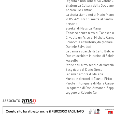
Legalità e non solo di Salvatore C
Shalom La Cultura della Solidarie
Andrea Pio Cristiani
La storia siamo noi di Mario Mann
VERSI-AMO di Chi mette al centro 
persona
Eureka! di Nausica Manzi
Tabasco senza filtro di Tabasco n
Ci vuole un fisico di Michele Camp
Economia e territorio, da globale 
Daniele Salvadori
La dama a scacchi di Carlo Belcia
Due chiacchiere in cucina di Sabri
Rossello
Storie dell'altro secolo di Marcell
Easy ridere di Dario Greco
Legami d'amore di Malena ...
Musica e dintorni di Fausto Pirìto
Parole milonguere di Maria Carus
Lo sguardo di Don Armando Zappo
Leggere di Roberto Cerri
ASSOCIATO