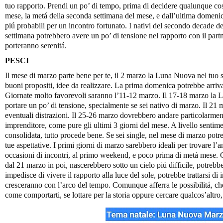
tuo rapporto. Prendi un po’ di tempo, prima di decidere qualunque cosa
mese, la metá della seconda settimana del mese, e dall’ultima domenic
piú probabili per un incontro fortunato. I nativi del secondo decade de
settimana potrebbero avere un po’ di tensione nel rapporto con il partn
porteranno serenitá.
PESCI
Il mese di marzo parte bene per te, il 2 marzo la Luna Nuova nel tuo s
buoni propositi, idee da realizzare. La prima domenica potrebbe arriv
Giornate molto favorevoli saranno l’11-12 marzo. Il 17-18 marzo la L
portare un po’ di tensione, specialmente se sei nativo di marzo. Il 21 m
eventuali distrazioni. Il 25-26 marzo dovrebbero andare particolarmente
imprenditore, come pure gli ultimi 3 giorni del mese. A livello sentime
consolidata, tutto procede bene. Se sei single, nel mese di marzo potre
tue aspettative. I primi giorni di marzo sarebbero ideali per trovare 
occasioni di incontri, al primo weekend, e poco prima di metá mese. G
dal 21 marzo in poi, nascerebbero sotto un cielo piú difficile, potrebb
impedisce di vivere il rapporto alla luce del sole, potrebbe trattarsi di 
cresceranno con l’arco del tempo. Comunque afferra le possibilitá, che 
come comportarti, se lottare per la storia oppure cercare qualcos’altro,