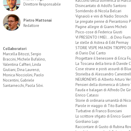
Racconti della domenica di Marco
Direttore Responsabile
Disincantato di Adolfo Santoro
Sorridendo di Nicola Belcari
Vignaioli e vini di Nadio Stronchi
Pietro Mattonai
Le pregiate penne di Pierantonio P
Redattore
Pagine allegre di Gianni Micheli
Psico-cose di Federica Giusti
VI PRESENTO I MIEI... di Dino Fium
Le stelle di Astrea di Edit Permay
STORIE VISPE MA NON TROPPO 
Collaboratori
di Dario Dal Canto
Marcella Bitozzi, Sergio
Progettare il benessere di Erica F
Braccini, Michele Bufalino,
La Toscana della birra di Davide 
Valentina Caffieri, Linda
Cose strane e posti assurdi di Bl
Giuliani, Dina Laurenzi,
Storielba di Alessandro Canestrell
Monica Nocciolini, Paolo
NEURONEWS di Alberto Arturo Ver
Nocentini, Gabriele
Pensieri della domenica di Libero 
Santarnecchi, Paola Silvi.
Fauda e balagan di Alfredo De Gi
Enrico Catassi
Storie di ordinaria umanità di Nico
Parole in viaggio di Tito Barbini
Turbative di Franco Bonciani
Lo scrittore sfigato di Enrico Guerr
Gordiano Lupi
Raccontare di Gusto di Rubina Rov