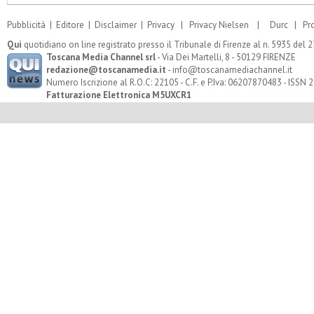
Pubblicità
|
Editore
|
Disclaimer
|
Privacy
|
Privacy Nielsen
|
Durc
|
Pr
Qui
quotidiano on line registrato presso il Tribunale di Firenze al n. 5935 del
Toscana Media Channel srl
- Via Dei Martelli, 8 - 50129 FIRENZE
redazione@toscanamedia.it
- info@toscanamediachannel.it
Numero Iscrizione al R.O.C: 22105 - C.F. e P.Iva: 06207870483 - ISSN
Fatturazione Elettronica M5UXCR1