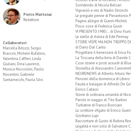
Sorridendo di Nicola Belcari
Vignaioli e vini di Nadio Stronchi
Pietro Mattonai
Le pregiate penne di Pierantonio P
Redattore
Pagine allegre di Gianni Micheli
Psico-cose di Federica Giusti
VI PRESENTO I MIEI... di Dino Fium
Le stelle di Astrea di Edit Permay
STORIE VISPE MA NON TROPPO 
Collaboratori
di Dario Dal Canto
Marcella Bitozzi, Sergio
Progettare il benessere di Erica F
Braccini, Michele Bufalino,
La Toscana della birra di Davide 
Valentina Caffieri, Linda
Cose strane e posti assurdi di Bl
Giuliani, Dina Laurenzi,
Storielba di Alessandro Canestrell
Monica Nocciolini, Paolo
NEURONEWS di Alberto Arturo Ver
Nocentini, Gabriele
Pensieri della domenica di Libero 
Santarnecchi, Paola Silvi.
Fauda e balagan di Alfredo De Gi
Enrico Catassi
Storie di ordinaria umanità di Nico
Parole in viaggio di Tito Barbini
Turbative di Franco Bonciani
Lo scrittore sfigato di Enrico Guerr
Gordiano Lupi
Raccontare di Gusto di Rubina Rov
Legalità e non solo di Salvatore C