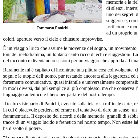
memoria e la rie
di silenzi, inter
uno dei segreti 
suggerisce, con 
forti cromie mod
Tommaso Panichi
ad un proprio un
colori, aperture verso il cielo e chiusure improvvise.
È un viaggio lirico che assume le movenze del sogno, un movimento i
toni del melodramma, un lontano canto ricco di echi e suggestioni. La 
del racconto e diventano occasioni per un viaggio che approda ad una 
Raramente mi è capitato di incontrare una pittura così coinvolgente, c
sogni e le utopie dell’uomo, pur restando ancorata alla leggerezza ed 
fortemente comunicativo, quasi infantile e universalmente comprensibi
in modi diversi, dal più semplice al più complesso, ma che conserva l’
linguaggio autentico e libero per parlare del nostro tempo.
Il teatro visionario di Panichi, evocato sulla tela o su raffinate carte, 
in cui è piacevole perdersi ed errare nel tentativo di dare un senso, un
frammentaria. Il deposito dei ricordi e della memoria, granelli di sabbi
tracce di un viaggio lucido e frenetico nel nostro tempo. Non esiste lab
ha dissolto il potere.
“Tommaso Panichi vola, con ali colorate composte di segni veloci e p