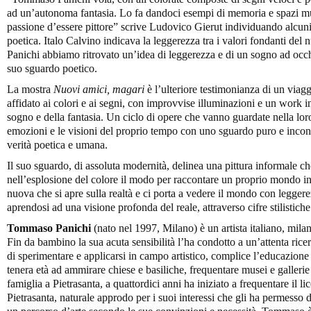
ad un’autonoma fantasia. Lo fa dandoci esempi di memoria e spazi mus
passione d’essere pittore” scrive Ludovico Gierut individuando alcuni 
poetica. Italo Calvino indicava la leggerezza tra i valori fondanti del 
Panichi abbiamo ritrovato un’idea di leggerezza e di un sogno ad occhi
suo sguardo poetico.
La mostra
Nuovi amici, magari
è l’ulteriore testimonianza di un viagg
affidato ai colori e ai segni, con improvvise illuminazioni e un work 
sogno e della fantasia. Un ciclo di opere che vanno guardate nella lor
emozioni e le visioni del proprio tempo con uno sguardo puro e incont
verità poetica e umana.
Il suo sguardo, di assoluta modernità, delinea una pittura informale che
nell’esplosione del colore il modo per raccontare un proprio mondo i
nuova che si apre sulla realtà e ci porta a vedere il mondo con legger
aprendosi ad una visione profonda del reale, attraverso cifre stilistich
Tommaso Panichi
(nato nel 1997, Milano) è un artista italiano, mila
Fin da bambino la sua acuta sensibilità l’ha condotto a un’attenta ricer
di sperimentare e applicarsi in campo artistico, complice l’educazione 
tenera età ad ammirare chiese e basiliche, frequentare musei e gallerie 
famiglia a Pietrasanta, a quattordici anni ha iniziato a frequentare il lic
Pietrasanta, naturale approdo per i suoi interessi che gli ha permesso di