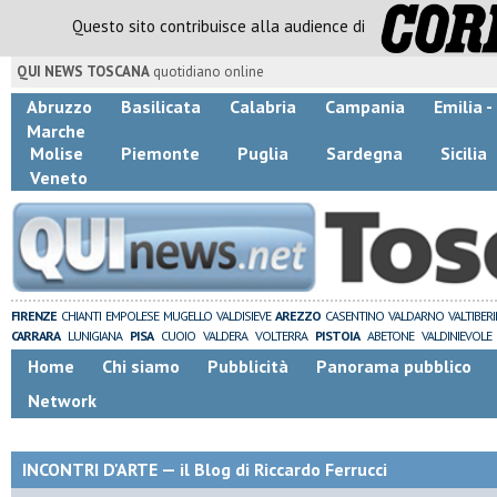
Questo sito contribuisce alla audience di
QUI NEWS TOSCANA
quotidiano online
Abruzzo
Basilicata
Calabria
Campania
Emilia 
Marche
Molise
Piemonte
Puglia
Sardegna
Sicilia
Veneto
FIRENZE
CHIANTI
EMPOLESE
MUGELLO
VALDISIEVE
AREZZO
CASENTINO
VALDARNO
VALTIBER
CARRARA
LUNIGIANA
PISA
CUOIO
VALDERA
VOLTERRA
PISTOIA
ABETONE
VALDINIEVOLE
Home
Chi siamo
Pubblicità
Panorama pubblico
Network
INCONTRI D'ARTE — il Blog di Riccardo Ferrucci