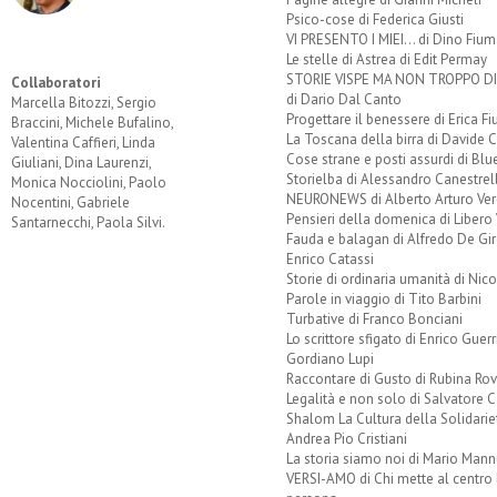
Psico-cose di Federica Giusti
VI PRESENTO I MIEI... di Dino Fium
Le stelle di Astrea di Edit Permay
STORIE VISPE MA NON TROPPO 
Collaboratori
di Dario Dal Canto
Marcella Bitozzi, Sergio
Progettare il benessere di Erica F
Braccini, Michele Bufalino,
La Toscana della birra di Davide 
Valentina Caffieri, Linda
Cose strane e posti assurdi di Bl
Giuliani, Dina Laurenzi,
Storielba di Alessandro Canestrell
Monica Nocciolini, Paolo
NEURONEWS di Alberto Arturo Ver
Nocentini, Gabriele
Pensieri della domenica di Libero 
Santarnecchi, Paola Silvi.
Fauda e balagan di Alfredo De Gi
Enrico Catassi
Storie di ordinaria umanità di Nico
Parole in viaggio di Tito Barbini
Turbative di Franco Bonciani
Lo scrittore sfigato di Enrico Guerr
Gordiano Lupi
Raccontare di Gusto di Rubina Rov
Legalità e non solo di Salvatore C
Shalom La Cultura della Solidarie
Andrea Pio Cristiani
La storia siamo noi di Mario Mann
VERSI-AMO di Chi mette al centro 