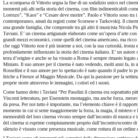
La scomparsa di Vittorio segna la fine di un sodalizio unico nel cinema
momenti più alti nella storia del cinema, con film indimenticabili co
Lorenzo”, “Kaos” e “Cesare deve morire”. Paolo e Vittorio sono tra i
contemporaneo, amati da registi come Scorsese e Tarkovskij. Il cinema
una grande famiglia, che comprende tra gli altri il musicista Nicola Pi
Taviani. E’ un cinema artigianale elaborato come un’opera d’arte con
grandi mezzi economici, come quelli del cinema americano, ma ricco di
che oggi Vittorio non è più insieme a noi, con la sua curiosità, ironia e
profondamente influenzato la storia del cinema italiano. E’ un autor
terra d’origine e anche se ha vissuto a Roma è sempre rimasto legato 
Miniato. Il suo amore per il cinema è nato vedendo, molti anni fa, in
Rossellini e il suo amore per lo spettacolo è nato quando il padre lo 
liriche a Firenze al Maggio Musicale. Da qui la passione per la settima 
proprie storie attraverso le immagini, i colori ed i suoni.
Come hanno detto i Taviani “Per Pasolini il cinema era soprattutto pitt
Visconti letteratura, per Eisenstein montaggio, ma anche forza, meravi
da presa. Per noi tutto è importante, ma l’elemento chiave è il rapport
momento in cui si sente maggiormente la forza, la magia, il mistero e 
memorabili del loro cinema vivono sempre dall’incontro di musica e i
del cinema si esprime compiutamente proprio dall’incontro/scontro di
silenzio è vissuto come presenza musicale, come rottura di un ordine c