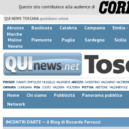
Questo sito contribuisce alla audience di
QUI NEWS TOSCANA
quotidiano online
Abruzzo
Basilicata
Calabria
Campania
Emilia 
Marche
Molise
Piemonte
Puglia
Sardegna
Sicilia
Veneto
FIRENZE
CHIANTI
EMPOLESE
MUGELLO
VALDISIEVE
AREZZO
CASENTINO
VALDARNO
VALTIBER
CARRARA
LUNIGIANA
PISA
CUOIO
VALDERA
VOLTERRA
PISTOIA
ABETONE
VALDINIEVOLE
Home
Chi siamo
Pubblicità
Panorama pubblico
Network
INCONTRI D'ARTE — il Blog di Riccardo Ferrucci