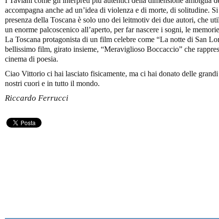
I Taviani come gli interpreti più autentici della dimensione ambigua de
accompagna anche ad un’idea di violenza e di morte, di solitudine. Si 
presenza della Toscana è solo uno dei leitmotiv dei due autori, che uti
un enorme palcoscenico all’aperto, per far nascere i sogni, le memorie, 
La Toscana protagonista di un film celebre come “La notte di San Lo
bellissimo film, girato insieme, “Meraviglioso Boccaccio” che rapprese
cinema di poesia.
Ciao Vittorio ci hai lasciato fisicamente, ma ci hai donato delle gran
nostri cuori e in tutto il mondo.
Riccardo Ferrucci