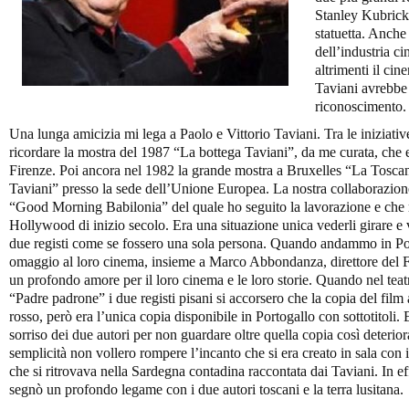
Stanley Kubrick
statuetta. Anche
dell’industria c
altrimenti il cin
Taviani avrebbe
riconoscimento.
Una lunga amicizia mi lega a Paolo e Vittorio Taviani. Tra le iniziativ
ricordare la mostra del 1987 “La bottega Taviani”, da me curata, che 
Firenze. Poi ancora nel 1982 la grande mostra a Bruxelles “La Toscan
Taviani” presso la sede dell’Unione Europea. La nostra collaborazione 
“Good Morning Babilonia” del quale ho seguito la lavorazione e che ri
Hollywood di inizio secolo. Era una situazione unica vederli girare e v
due registi come se fossero una sola persona. Quando andammo in 
omaggio al loro cinema, insieme a Marco Abbondanza, direttore del Fe
un profondo amore per il loro cinema e le loro storie. Quando nel teatr
“Padre padrone” i due registi pisani si accorsero che la copia del film
rosso, però era l’unica copia disponibile in Portogallo con sottotitol
sorriso dei due autori per non guardare oltre quella copia così deterior
semplicità non vollero rompere l’incanto che si era creato in sala con il
che si ritrovava nella Sardegna contadina raccontata dai Taviani. In ef
segnò un profondo legame con i due autori toscani e la terra lusitana.