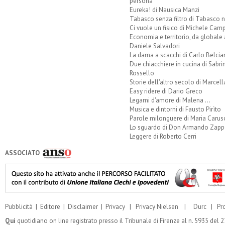
persona
Eureka! di Nausica Manzi
Tabasco senza filtro di Tabasco n
Ci vuole un fisico di Michele Camp
Economia e territorio, da globale 
Daniele Salvadori
La dama a scacchi di Carlo Belcia
Due chiacchiere in cucina di Sabri
Rossello
Storie dell'altro secolo di Marcell
Easy ridere di Dario Greco
Legami d'amore di Malena ...
Musica e dintorni di Fausto Pirìto
Parole milonguere di Maria Carus
Lo sguardo di Don Armando Zappo
Leggere di Roberto Cerri
ASSOCIATO
Pubblicità
|
Editore
|
Disclaimer
|
Privacy
|
Privacy Nielsen
|
Durc
|
Pr
Qui
quotidiano on line registrato presso il Tribunale di Firenze al n. 5935 del