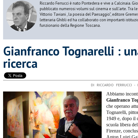
Riccardo Ferrucci è nato Pontedera e vive a Calcinaia. Gior
pubblicato numerosi volumi sul cinema e sull’arte. Tra le
Vittorio Taviani , la poesia del Paesaggio”, editore Gremese
letteraria Ghibli ed ha collaborato con importanti istituz
funzionario della Regione Toscana.
Gianfranco Tognarelli : un
ricerca
DI RICCARDO FERRUCCI -
Abbiamo incontr
Gianfranco Tog
che operano att
Tognarelli, pitto
1949 e, dopo il 
scuola libera de
Firenze, conclus
Anton Luigi Gaj