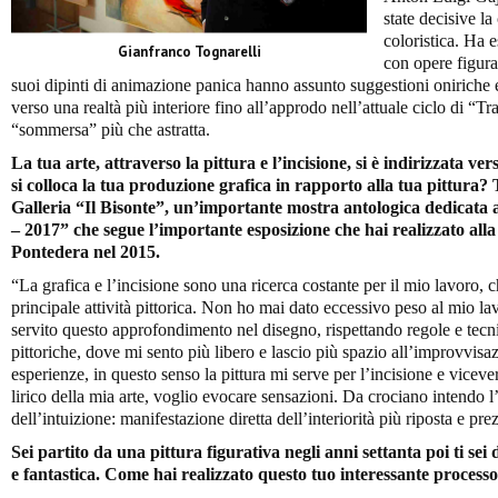
state decisive l
coloristica. Ha e
Gianfranco Tognarelli
con opere figurat
suoi dipinti di animazione panica hanno assunto suggestioni oniriche e r
verso una realtà più interiore fino all’approdo nell’attuale ciclo di “Tr
“sommersa” più che astratta.
La tua arte, attraverso la pittura e l’incisione, si è indirizzata 
si colloca la tua produzione grafica in rapporto alla tua pittura? 
Galleria “Il Bisonte”, un’importante mostra antologica dedicata ai
– 2017” che segue l’importante esposizione che hai realizzato all
Pontedera nel 2015.
“La grafica e l’incisione sono una ricerca costante per il mio lavoro,
principale attività pittorica. Non ho mai dato eccessivo peso al mio l
servito questo approfondimento nel disegno, rispettando regole e tecni
pittoriche, dove mi sento più libero e lascio più spazio all’improvvis
esperienze, in questo senso la pittura mi serve per l’incisione e viceve
lirico della mia arte, voglio evocare sensazioni. Da crociano intendo l
dell’intuizione: manifestazione diretta dell’interiorità più riposta e pre
Sei partito da una pittura figurativa negli anni settanta poi ti sei
e fantastica. Come hai realizzato questo tuo interessante processo