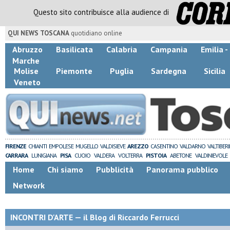
Questo sito contribuisce alla audience di
QUI NEWS TOSCANA
quotidiano online
Abruzzo
Basilicata
Calabria
Campania
Emilia 
Marche
Molise
Piemonte
Puglia
Sardegna
Sicilia
Veneto
FIRENZE
CHIANTI
EMPOLESE
MUGELLO
VALDISIEVE
AREZZO
CASENTINO
VALDARNO
VALTIBER
CARRARA
LUNIGIANA
PISA
CUOIO
VALDERA
VOLTERRA
PISTOIA
ABETONE
VALDINIEVOLE
Home
Chi siamo
Pubblicità
Panorama pubblico
Network
INCONTRI D'ARTE — il Blog di Riccardo Ferrucci