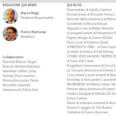
REDAZIONE QUI NEWS
QUI BLOG
Disincantato di Adolfo Santoro
Marco Migli
Incontri d'arte di Riccardo Ferrucci
Direttore Responsabile
Racconti della domenica di Marco
Sorridendo di Nicola Belcari
Vignaioli e vini di Nadio Stronchi
Pietro Mattonai
Le pregiate penne di Pierantonio P
Redattore
Pagine allegre di Gianni Micheli
Psico-cose di Federica Giusti
VI PRESENTO I MIEI... di Dino Fium
Le stelle di Astrea di Edit Permay
STORIE VISPE MA NON TROPPO 
Collaboratori
di Dario Dal Canto
Marcella Bitozzi, Sergio
Progettare il benessere di Erica F
Braccini, Michele Bufalino,
La Toscana della birra di Davide 
Valentina Caffieri, Linda
Cose strane e posti assurdi di Bl
Giuliani, Dina Laurenzi,
Storielba di Alessandro Canestrell
Monica Nocciolini, Paolo
NEURONEWS di Alberto Arturo Ver
Nocentini, Gabriele
Pensieri della domenica di Libero 
Santarnecchi, Paola Silvi.
Fauda e balagan di Alfredo De Gi
Enrico Catassi
Storie di ordinaria umanità di Nico
Parole in viaggio di Tito Barbini
Turbative di Franco Bonciani