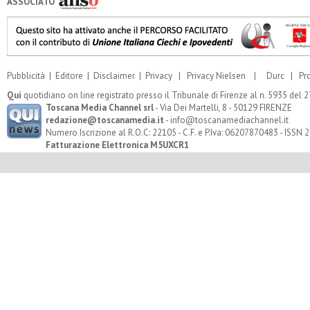
ASSOCIATO
Pubblicità
|
Editore
|
Disclaimer
|
Privacy
|
Privacy Nielsen
|
Durc
|
Pr
Qui
quotidiano on line registrato presso il Tribunale di Firenze al n. 5935 del
Toscana Media Channel srl
- Via Dei Martelli, 8 - 50129 FIRENZE
redazione@toscanamedia.it
- info@toscanamediachannel.it
Numero Iscrizione al R.O.C: 22105 - C.F. e P.Iva: 06207870483 - ISSN
Fatturazione Elettronica M5UXCR1