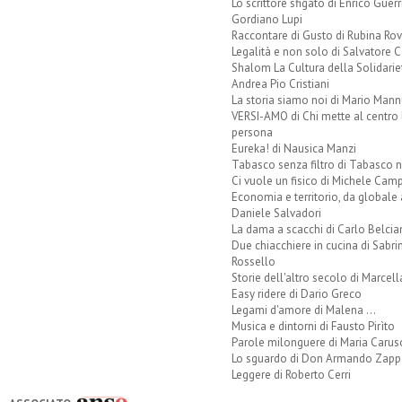
Lo scrittore sfigato di Enrico Guerr
Gordiano Lupi
Raccontare di Gusto di Rubina Rov
Legalità e non solo di Salvatore C
Shalom La Cultura della Solidarie
Andrea Pio Cristiani
La storia siamo noi di Mario Mann
VERSI-AMO di Chi mette al centro 
persona
Eureka! di Nausica Manzi
Tabasco senza filtro di Tabasco n
Ci vuole un fisico di Michele Camp
Economia e territorio, da globale 
Daniele Salvadori
La dama a scacchi di Carlo Belcia
Due chiacchiere in cucina di Sabri
Rossello
Storie dell'altro secolo di Marcell
Easy ridere di Dario Greco
Legami d'amore di Malena ...
Musica e dintorni di Fausto Pirìto
Parole milonguere di Maria Carus
Lo sguardo di Don Armando Zappo
Leggere di Roberto Cerri