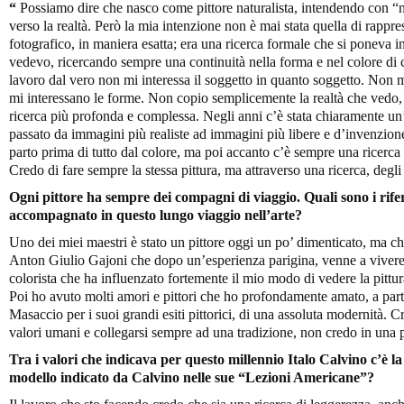
“
Possiamo dire che nasco come pittore naturalista, intendendo con “
verso la realtà. Però la mia intenzione non è mai stata quella di rappr
fotografico, in maniera esatta; era una ricerca formale che si poneva i
vedevo, ricercando sempre una continuità nella forma e nel colore di
lavoro dal vero non mi interessa il soggetto in quanto soggetto. Non mi
mi interessano le forme. Non copio semplicemente la realtà che vedo, 
ricerca più profonda e complessa. Negli anni c’è stata chiaramente u
passato da immagini più realiste ad immagini più libere e d’invenzione, 
parto prima di tutto dal colore, ma poi accanto c’è sempre una ricerca
Credo di fare sempre la stessa pittura, ma attraverso una ricerca, degli s
Ogni pittore ha sempre dei compagni di viaggio. Quali sono i rifer
accompagnato in questo lungo viaggio nell’arte?
Uno dei miei maestri è stato un pittore oggi un po’ dimenticato, ma ch
Anton Giulio Gajoni che dopo un’esperienza parigina, venne a viver
colorista che ha influenzato fortemente il mio modo di vedere la pittura
Poi ho avuto molti amori e pittori che ho profondamente amato, a part
Masaccio per i suoi grandi esiti pittorici, di una assoluta modernità. C
valori umani e collegarsi sempre ad una tradizione, non credo in una pit
Tra i valori che indicava per questo millennio Italo Calvino c’è la
modello indicato da Calvino nelle sue “Lezioni Americane”?