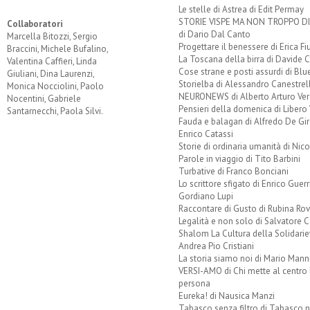
Le stelle di Astrea di Edit Permay
STORIE VISPE MA NON TROPPO 
Collaboratori
di Dario Dal Canto
Marcella Bitozzi, Sergio
Progettare il benessere di Erica F
Braccini, Michele Bufalino,
La Toscana della birra di Davide 
Valentina Caffieri, Linda
Cose strane e posti assurdi di Bl
Giuliani, Dina Laurenzi,
Storielba di Alessandro Canestrell
Monica Nocciolini, Paolo
NEURONEWS di Alberto Arturo Ver
Nocentini, Gabriele
Pensieri della domenica di Libero 
Santarnecchi, Paola Silvi.
Fauda e balagan di Alfredo De Gi
Enrico Catassi
Storie di ordinaria umanità di Nico
Parole in viaggio di Tito Barbini
Turbative di Franco Bonciani
Lo scrittore sfigato di Enrico Guerr
Gordiano Lupi
Raccontare di Gusto di Rubina Rov
Legalità e non solo di Salvatore C
Shalom La Cultura della Solidarie
Andrea Pio Cristiani
La storia siamo noi di Mario Mann
VERSI-AMO di Chi mette al centro 
persona
Eureka! di Nausica Manzi
Tabasco senza filtro di Tabasco n