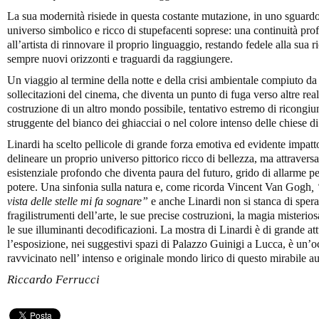
La sua modernità risiede in questa costante mutazione, in uno sguardo 
universo simbolico e ricco di stupefacenti soprese: una continuità p
all’artista di rinnovare il proprio linguaggio, restando fedele alla sua 
sempre nuovi orizzonti e traguardi da raggiungere.
Un viaggio al termine della notte e della crisi ambientale compiuto da L
sollecitazioni del cinema, che diventa un punto di fuga verso altre realt
costruzione di un altro mondo possibile, tentativo estremo di ricongiung
struggente del bianco dei ghiacciai o nel colore intenso delle chiese 
Linardi ha scelto pellicole di grande forza emotiva ed evidente impatt
delineare un proprio universo pittorico ricco di bellezza, ma attraver
esistenziale profondo che diventa paura del futuro, grido di allarme per
potere. Una sinfonia sulla natura e, come ricorda Vincent Van Gogh
,
vista delle stelle mi fa sognare”
e anche Linardi non si stanca di spera
fragilistrumenti dell’arte, le sue precise costruzioni, la magia misterio
le sue illuminanti decodificazioni. La mostra di Linardi è di grande attu
l’esposizione, nei suggestivi spazi di Palazzo Guinigi a Lucca, è un’
ravvicinato nell’ intenso e originale mondo lirico di questo mirabile a
Riccardo Ferrucci