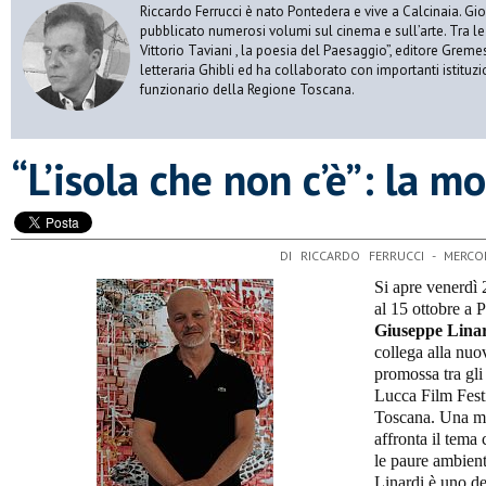
Riccardo Ferrucci è nato Pontedera e vive a Calcinaia. Gior
pubblicato numerosi volumi sul cinema e sull’arte. Tra le
Vittorio Taviani , la poesia del Paesaggio”, editore Gremese
letteraria Ghibli ed ha collaborato con importanti istituz
funzionario della Regione Toscana.
“L’isola che non c’è”: la m
DI RICCARDO FERRUCCI - MERC
Si apre venerdì 
al 15 ottobre a 
Giuseppe Lina
collega alla nuo
promossa tra gli
Lucca Film Fest
Toscana. Una mos
affronta il tema
le paure ambient
Linardi è uno de