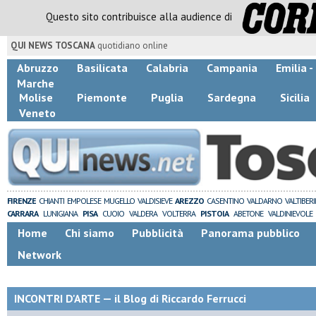
Questo sito contribuisce alla audience di
QUI NEWS TOSCANA
quotidiano online
Abruzzo
Basilicata
Calabria
Campania
Emilia 
Marche
Molise
Piemonte
Puglia
Sardegna
Sicilia
Veneto
FIRENZE
CHIANTI
EMPOLESE
MUGELLO
VALDISIEVE
AREZZO
CASENTINO
VALDARNO
VALTIBER
CARRARA
LUNIGIANA
PISA
CUOIO
VALDERA
VOLTERRA
PISTOIA
ABETONE
VALDINIEVOLE
Home
Chi siamo
Pubblicità
Panorama pubblico
Network
INCONTRI D'ARTE — il Blog di Riccardo Ferrucci