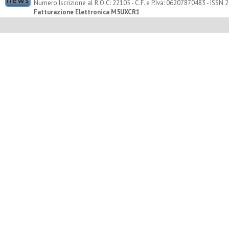
Numero Iscrizione al R.O.C: 22105 - C.F. e P.Iva: 06207870483 - ISSN
Fatturazione Elettronica M5UXCR1