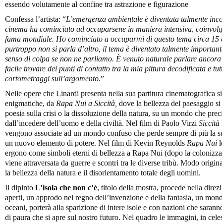
essendo volutamente al confine tra astrazione e figurazione
Confessa l’artista: “
L’emergenza ambientale è diventata talmente inco
cinema ha cominciato ad occuparsene in maniera intensiva, coinvolge
fama mondiale. Ho cominciato a occuparmi di questo tema circa 15 an
purtroppo non si parla d’altro, il tema è diventato talmente importante
senso di colpa se non ne parliamo. È venuto naturale parlare ancora
facile trovare dei punti di contatto tra la mia pittura decodificata e t
cortometraggi sull’argomento
.”
Nelle opere che Linardi presenta nella sua partitura cinematografica si
enigmatiche, da
Rapa Nui a Siccità,
dove la bellezza del paesaggio s
poesia sulla crisi o la dissoluzione della natura, su un mondo che precip
dall’incedere dell’uomo e della civiltà. Nel film di Paolo Virzi
Siccità
vengono associate ad un mondo confuso che perde sempre di più la sua
un nuovo elemento di potere. Nel film di Kevin Reynolds
Rapa Nui
l
ergono come simboli eterni di bellezza a Rapa Nui (dopo la colonizza
viene attraversata da guerre e scontri tra le diverse tribù. Modo origina
la bellezza della natura e il disorientamento totale degli uomini.
Il dipinto
L’isola che non c’è
, titolo della mostra, procede nella dire
aperti, un approdo nel regno dell’invenzione e della fantasia, un mon
oceani, porterà alla sparizione di intere isole e con nazioni che sara
di paura che si apre sul nostro futuro. Nel quadro le immagini, in cel