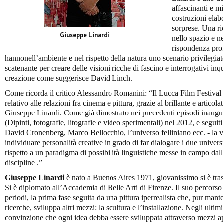
affascinanti e mi
costruzioni elab
sorprese. Una ri
Giuseppe Linardi
nello spazio e n
rispondenza prof
hannonell’ambiente e nel rispetto della natura uno scenario privilegia
scatenante per creare delle visioni ricche di fascino e interrogativi inq
creazione come suggerisce David Linch.
Come ricorda il critico Alessandro Romanini: “Il Lucca Film Festival r
relativo alle relazioni fra cinema e pittura, grazie al brillante e articol
Giuseppe Linardi. Come già dimostrato nei precedenti episodi inaugu
(Dipinti, fotografie, litografie e video sperimentali) nel 2012, e seguiti
David Cronenberg, Marco Bellocchio, l’universo felliniano ecc. - la vo
individuare personalità creative in grado di far dialogare i due univers
rispetto a un paradigma di possibilità linguistiche messe in campo dall
discipline .”
Giuseppe Linardi
è nato a Buenos Aires 1971, giovanissimo si è tras
Si è diplomato all’Accademia di Belle Arti di Firenze. Il suo percorso a
periodi, la prima fase seguita da una pittura iperrealista che, pur mante
ricerche, sviluppa altri mezzi: la scultura e l’installazione. Negli ultimi 
convinzione che ogni idea debba essere sviluppata attraverso mezzi appr