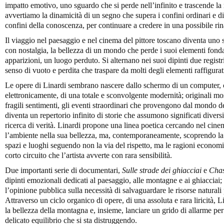
impatto emotivo, uno sguardo che si perde nell’infinito e trascende la
avvertiamo la dinamicità di un segno che supera i confini ordinari e d
confini della conoscenza, per continuare a credere in una possibile rina
Il viaggio nel paesaggio e nel cinema del pittore toscano diventa uno
con nostalgia, la bellezza di un mondo che perde i suoi elementi fondan
apparizioni, un luogo perduto. Si alternano nei suoi dipinti due registri
senso di vuoto e perdita che traspare da molti degli elementi raffigurat
Le opere di Linardi sembrano nascere dallo schermo di un computer, c
elettronicamente, di una totale e sconvolgente modernità; originali mos
fragili sentimenti, gli eventi straordinari che provengono dal mondo d
diventa un repertorio infinito di storie che assumono significati divers
ricerca di verità. Linardi propone una linea poetica cercando nel cine
l’ambiente nella sua bellezza, ma, contemporaneamente, scoprendo la
spazi e luoghi seguendo non la via del rispetto, ma le ragioni econom
corto circuito che l’artista avverte con rara sensibilità.
Due importanti serie di documentari,
Sulle strade dei ghiacciai
e
Chas
dipinti emozionali dedicati al paesaggio, alle montagne e ai ghiacciai; 
l’opinione pubblica sulla necessità di salvaguardare le risorse naturali 
Attraverso un ciclo organico di opere, di una assoluta e rara liricità, Li
la bellezza della montagna e, insieme, lanciare un grido di allarme p
delicato equilibrio che si sta distruggendo.