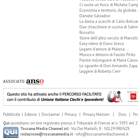
Ci vuole un fisico di Michele Camp
Economia e territorio, da globale 
Daniele Salvadori
La dama a scacchi di Carlo Belcia
Due chiacchiere in cucina di Sabri
Rossello
Storie dell'altro secolo di Marcell
Easy ridere di Dario Greco
Legami d'amore di Malena ...
Musica e dintorni di Fausto Pirìto
Parole milonguere di Maria Carus
Lo sguardo di Don Armando Zappo
Leggere di Roberto Cerri
ASSOCIATO
Pubblicità
|
Editore
|
Disclaimer
|
Privacy
|
Privacy Nielsen
|
Durc
|
Pr
Qui
quotidiano on line registrato presso il Tribunale di Firenze al n. 5935 del
Toscana Media Channel srl
- Via Dei Martelli, 8 - 50129 FIRENZE
redazione@toscanamedia.it
- info@toscanamediachannel.it