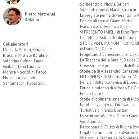
Sorridendo di Nicola Belcari
Vignaioli e vini di Nadio Stronchi
Pietro Mattonai
Le pregiate penne di Pierantonio P
Redattore
Pagine allegre di Gianni Micheli
Psico-cose di Federica Giusti
VI PRESENTO I MIEI... di Dino Fium
Le stelle di Astrea di Edit Permay
STORIE VISPE MA NON TROPPO 
Collaboratori
di Dario Dal Canto
Marcella Bitozzi, Sergio
Progettare il benessere di Erica F
Braccini, Michele Bufalino,
La Toscana della birra di Davide 
Valentina Caffieri, Linda
Cose strane e posti assurdi di Bl
Giuliani, Dina Laurenzi,
Storielba di Alessandro Canestrell
Monica Nocciolini, Paolo
NEURONEWS di Alberto Arturo Ver
Nocentini, Gabriele
Pensieri della domenica di Libero 
Santarnecchi, Paola Silvi.
Fauda e balagan di Alfredo De Gi
Enrico Catassi
Storie di ordinaria umanità di Nico
Parole in viaggio di Tito Barbini
Turbative di Franco Bonciani
Lo scrittore sfigato di Enrico Guerr
Gordiano Lupi
Raccontare di Gusto di Rubina Rov
Legalità e non solo di Salvatore C
Shalom La Cultura della Solidarie