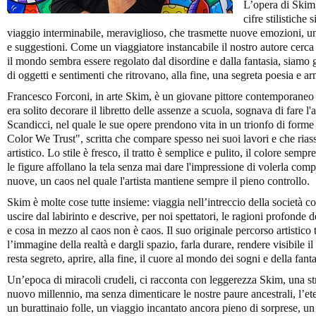
L’opera di Skim,
cifre stilistiche
viaggio interminabile, meraviglioso, che trasmette nuove emozioni, un 
e suggestioni. Come un viaggiatore instancabile il nostro autore cerca
il mondo sembra essere regolato dal disordine e dalla fantasia, siamo
di oggetti e sentimenti che ritrovano, alla fine, una segreta poesia e a
Francesco Forconi, in arte Skim, è un giovane pittore contemporaneo 
era solito decorare il libretto delle assenze a scuola, sognava di fare l'
Scandicci, nel quale le sue opere prendono vita in un trionfo di forme 
Color We Trust", scritta che compare spesso nei suoi lavori e che rias
artistico. Lo stile è fresco, il tratto è semplice e pulito, il colore sem
le figure affollano la tela senza mai dare l'impressione di volerla co
nuove, un caos nel quale l'artista mantiene sempre il pieno controllo.
Skim è molte cose tutte insieme: viaggia nell’intreccio della società 
uscire dal labirinto e descrive, per noi spettatori, le ragioni profonde de
e cosa in mezzo al caos non è caos. Il suo originale percorso artistic
l’immagine della realtà e dargli spazio, farla durare, rendere visibile il
resta segreto, aprire, alla fine, il cuore al mondo dei sogni e della fanta
Un’epoca di miracoli crudeli, ci racconta con leggerezza Skim, una st
nuovo millennio, ma senza dimenticare le nostre paure ancestrali, l’ete
un burattinaio folle, un viaggio incantato ancora pieno di sorprese, u