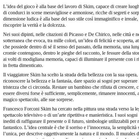
L’idea del gioco è alla base del lavoro di Skim, capace di creare luogh
di condurci in scene meravigliose e armoniose, ricche di segreti e sorp
dimensione ludica è alla base del suo stile così immaginifico e irreale
riscoprire la verità e la dolcezza.
Nei suoi dipinti, nelle citazioni di Picasso e De Chirico, nelle città e 
sotterranea che evoca, tra mille colori, un’idea di felicità e scoperta
che possiede dentro di sé il senso del passato, della memoria, una lu
cromie contengono, dentro le pieghe del racconto, le fessure della stor
ai volti di modigliana memoria, capaci di illuminare il presente con i ri
in fretta dimenticato.
Il viaggiatore Skim ha scelto la strada della bellezza con la sua opera, 
riconoscere la bellezza e la fantasia, dare spazio ai sogni per superare l
tristezza che ci circonda. Restare un bambino che rifiuta di crescere,
essere diversi forse è sufficiente, semplicemente, rimanere innocenti, ap
magico spettacolo, alle sue sorprese.
Francesco Forconi Skim ha cercato nella pittura una strada verso la le
spettacolo televisivo o di un’arte ripetitiva e manieristica. I suoi sog
inediti di raffigurare il presente o il futuro, simbologie utilizzabili per
fantastico. L’idea centrale è che il sorriso e l’innocenza, la semplicità
l’unica, per descrive oggettivamente la natura e il mondo. Il murales 