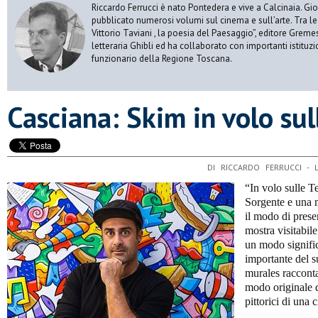
Riccardo Ferrucci è nato Pontedera e vive a Calcinaia. Gior
pubblicato numerosi volumi sul cinema e sull’arte. Tra le
Vittorio Taviani , la poesia del Paesaggio”, editore Gremese
letteraria Ghibli ed ha collaborato con importanti istituz
funzionario della Regione Toscana.
​Casciana: Skim in volo su
DI RICCARDO FERRUCCI -
“In volo sulle T
Sorgente e una m
il modo di pres
mostra visitabil
un modo signific
importante del su
murales racconta
modo originale di
pittorici di una c