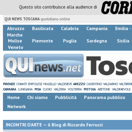
Questo sito contribuisce alla audience di
QUI NEWS TOSCANA
quotidiano online
Abruzzo
Basilicata
Calabria
Campania
Emilia 
Marche
Molise
Piemonte
Puglia
Sardegna
Sicilia
Veneto
FIRENZE
CHIANTI
EMPOLESE
MUGELLO
VALDISIEVE
AREZZO
CASENTINO
VALDARNO
VALTIBER
CARRARA
LUNIGIANA
PISA
CUOIO
VALDERA
VOLTERRA
PISTOIA
ABETONE
VALDINIEVOLE
Home
Chi siamo
Pubblicità
Panorama pubblico
Network
INCONTRI D'ARTE — il Blog di Riccardo Ferrucci