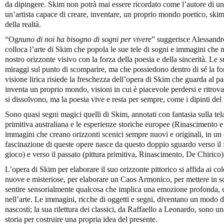
da dipingere. Skim non potrà mai essere ricordato come l’autore di 
un’artista capace di creare, inventare, un proprio mondo poetico, skim
della realtà.
“Og
nuno di noi ha bisogno di sogni per vivere
” suggerisce Alessandr
colloca l’arte di Skim che popola le sue tele di sogni e immagini che 
nostro orizzonte visivo con la forza della poesia e della sincerità. Le
miraggi sul punto di scomparire, ma che possiedono dentro di sé la forz
visione lirica risiede la freschezza dell’opera di Skim che guarda al pas
inventa un proprio mondo, visioni in cui è piacevole perdersi e ritrova
si dissolvono, ma la poesia vive e resta per sempre, come i dipinti del n
Sono quasi segni magici quelli di Skim, annotati con fantasia sulla tel
primitiva australiana e le esperienze storiche europee (Rinascimento e 
immagini che creano orizzonti scenici sempre nuovi e originali, in un
fascinazione di queste opere nasce da questo doppio sguardo verso il f
gioco) e verso il passato (pittura primitiva, Rinascimento, De Chirico)
L’opera di Skim per elaborare il suo orizzonte pittorico si affida ai col
nuove e misteriose, per elaborare un Caos Armonico, per mettere in s
sentire sensorialmente qualcosa che implica una emozione profonda, u
nell’arte. Le immagini, ricche di oggetti e segni, diventano un modo di 
nascosti; la sua rilettura dei classici, da Raffaello a Leonardo, sono u
storia per costruire una propria idea del presente.