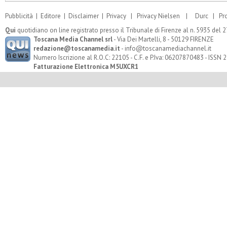
Pubblicità
|
Editore
|
Disclaimer
|
Privacy
|
Privacy Nielsen
|
Durc
|
Pr
Qui
quotidiano on line registrato presso il Tribunale di Firenze al n. 5935 del
Toscana Media Channel srl
- Via Dei Martelli, 8 - 50129 FIRENZE
redazione@toscanamedia.it
- info@toscanamediachannel.it
Numero Iscrizione al R.O.C: 22105 - C.F. e P.Iva: 06207870483 - ISSN
Fatturazione Elettronica M5UXCR1