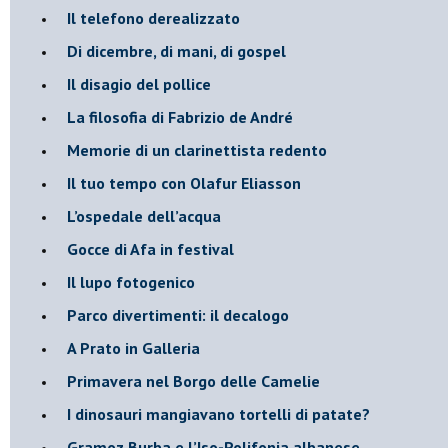
Il telefono derealizzato
​Di dicembre, di mani, di gospel
​Il disagio del pollice
​La filosofia di Fabrizio de André
Memorie di un clarinettista redento
​Il tuo tempo con Olafur Eliasson
​L’ospedale dell’acqua
​Gocce di Afa in festival
​Il lupo fotogenico
​Parco divertimenti: il decalogo
​A Prato in Galleria
​Primavera nel Borgo delle Camelie
I dinosauri mangiavano tortelli di patate?
​Gramoz Burba e l’Iso-Polifonia albanese