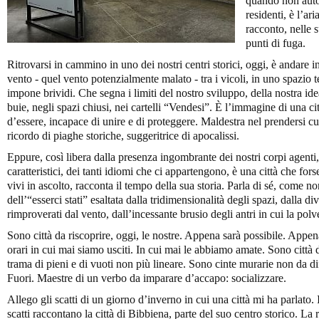
quando non autoc
residenti, è l’ar
racconto, nelle s
punti di fuga.
Ritrovarsi in cammino in uno dei nostri centri storici, oggi, è andare inc
vento - quel vento potenzialmente malato - tra i vicoli, in uno spazio 
impone brividi. Che segna i limiti del nostro sviluppo, della nostra idea
buie, negli spazi chiusi, nei cartelli “Vendesi”. È l’immagine di una ci
d’essere, incapace di unire e di proteggere. Maldestra nel prendersi cur
ricordo di piaghe storiche, suggeritrice di apocalissi.
Eppure, così libera dalla presenza ingombrante dei nostri corpi agenti,
caratteristici, dei tanti idiomi che ci appartengono, è una città che fo
vivi in ascolto, racconta il tempo della sua storia. Parla di sé, come n
dell’“esserci stati” esaltata dalla tridimensionalità degli spazi, dalla dive
rimproverati dal vento, dall’incessante brusio degli antri in cui la polv
Sono città da riscoprire, oggi, le nostre. Appena sarà possibile. Appe
orari in cui mai siamo usciti. In cui mai le abbiamo amate. Sono città 
trama di pieni e di vuoti non più lineare. Sono cinte murarie non da di
Fuori. Maestre di un verbo da imparare d’accapo: socializzare.
Allego gli scatti di un giorno d’inverno in cui una città mi ha parlato. 
scatti raccontano la città di Bibbiena, parte del suo centro storico. L