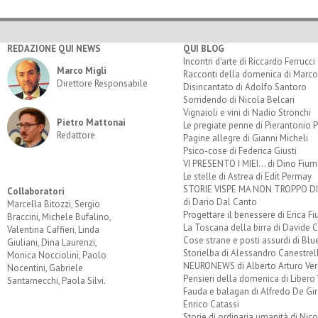
REDAZIONE QUI NEWS
QUI BLOG
Incontri d'arte di Riccardo Ferrucci
Marco Migli
Racconti della domenica di Marco
Direttore Responsabile
Disincantato di Adolfo Santoro
Sorridendo di Nicola Belcari
Vignaioli e vini di Nadio Stronchi
Pietro Mattonai
Le pregiate penne di Pierantonio P
Redattore
Pagine allegre di Gianni Micheli
Psico-cose di Federica Giusti
VI PRESENTO I MIEI... di Dino Fium
Le stelle di Astrea di Edit Permay
STORIE VISPE MA NON TROPPO 
Collaboratori
di Dario Dal Canto
Marcella Bitozzi, Sergio
Progettare il benessere di Erica F
Braccini, Michele Bufalino,
La Toscana della birra di Davide 
Valentina Caffieri, Linda
Cose strane e posti assurdi di Bl
Giuliani, Dina Laurenzi,
Storielba di Alessandro Canestrell
Monica Nocciolini, Paolo
NEURONEWS di Alberto Arturo Ver
Nocentini, Gabriele
Pensieri della domenica di Libero 
Santarnecchi, Paola Silvi.
Fauda e balagan di Alfredo De Gi
Enrico Catassi
Storie di ordinaria umanità di Nico