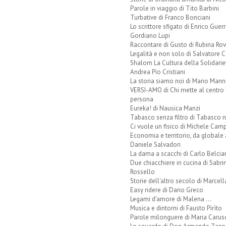
Parole in viaggio di Tito Barbini
Turbative di Franco Bonciani
Lo scrittore sfigato di Enrico Guerr
Gordiano Lupi
Raccontare di Gusto di Rubina Rov
Legalità e non solo di Salvatore C
Shalom La Cultura della Solidarie
Andrea Pio Cristiani
La storia siamo noi di Mario Mann
VERSI-AMO di Chi mette al centro 
persona
Eureka! di Nausica Manzi
Tabasco senza filtro di Tabasco n
Ci vuole un fisico di Michele Camp
Economia e territorio, da globale 
Daniele Salvadori
La dama a scacchi di Carlo Belcia
Due chiacchiere in cucina di Sabri
Rossello
Storie dell'altro secolo di Marcell
Easy ridere di Dario Greco
Legami d'amore di Malena ...
Musica e dintorni di Fausto Pirìto
Parole milonguere di Maria Carus