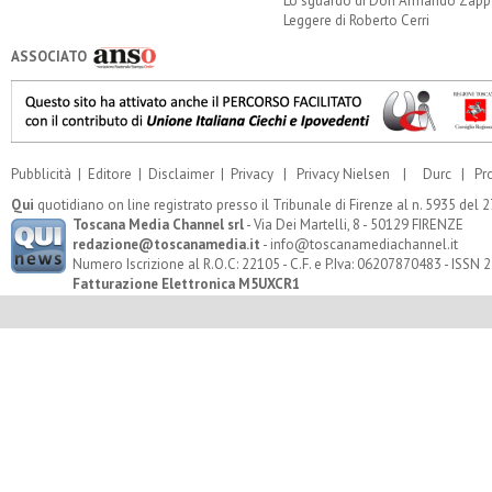
Lo sguardo di Don Armando Zappo
Leggere di Roberto Cerri
ASSOCIATO
Pubblicità
|
Editore
|
Disclaimer
|
Privacy
|
Privacy Nielsen
|
Durc
|
Pr
Qui
quotidiano on line registrato presso il Tribunale di Firenze al n. 5935 del
Toscana Media Channel srl
- Via Dei Martelli, 8 - 50129 FIRENZE
redazione@toscanamedia.it
- info@toscanamediachannel.it
Numero Iscrizione al R.O.C: 22105 - C.F. e P.Iva: 06207870483 - ISSN
Fatturazione Elettronica M5UXCR1