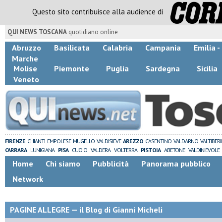
Questo sito contribuisce alla audience di
QUI NEWS TOSCANA
quotidiano online
Abruzzo
Basilicata
Calabria
Campania
Emilia 
Marche
Molise
Piemonte
Puglia
Sardegna
Sicilia
Veneto
FIRENZE
CHIANTI
EMPOLESE
MUGELLO
VALDISIEVE
AREZZO
CASENTINO
VALDARNO
VALTIBER
CARRARA
LUNIGIANA
PISA
CUOIO
VALDERA
VOLTERRA
PISTOIA
ABETONE
VALDINIEVOLE
Home
Chi siamo
Pubblicità
Panorama pubblico
Network
PAGINE ALLEGRE — il Blog di Gianni Micheli