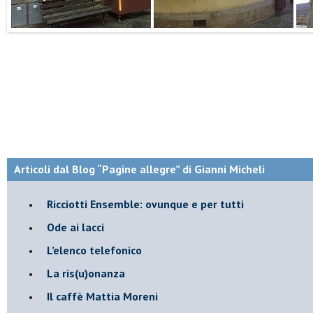
Articoli dal Blog “Pagine allegre” di Gianni Micheli
​Ricciotti Ensemble: ovunque e per tutti
Ode ai lacci
​L’elenco telefonico
​La ris(u)onanza
​Il caffè Mattia Moreni