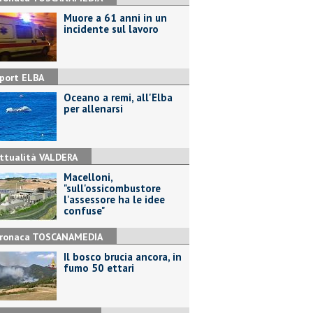
Muore a 61 anni in un
incidente sul lavoro
port ELBA
Oceano a remi, all'Elba
per allenarsi
ttualità VALDERA
Macelloni,
"sull'ossicombustore
l'assessore ha le idee
confuse"
ronaca TOSCANAMEDIA
Il bosco brucia ancora, in
fumo 50 ettari