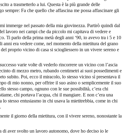
scito a trasmetterlo a lui. Questa è la più grande delle
go sempre: Fa che quello che affascina me possa affascinare gli
 mi immerge nel passato della mia giovinezza. Partirò quindi dal
 del lavoro nei campi che da piccolo mi capitava di vedere e
o. Ti parlo della prima metà degli anni ‘90, io avevo tra i 5 e 10
gli anni era vedere come, nel momento della mietitura del grano
lle del proprio vicino di casa si sciogliessero in un vivere sereno e
uccesso varie volte di vederlo rincorrere un vicino con l’ascia
recinto di mezzo metro, rubando centimetri ai suoi possedimenti e
to subito. Poi, ecco il miracolo, lo stesso vicino sì presentava il
ampo di mio nonno, per offrire il suo asino o semplicemente il suo
ello stesso campo, ognuno con le sue possibilità, c’era chi
bestiame, chi portava l’acqua, chi il mangiare. E non c’era una
ra lo stesso entusiasmo in chi usava la mietitrebbia, come in chi
.
nte il giorno della mietitura, con il vivere sereno, nonostante la
a di aver svolto un lavoro autonomo, dove ho deciso io le