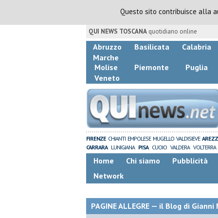
Questo sito contribuisce alla 
QUI NEWS TOSCANA
quotidiano online
Abruzzo
Basilicata
Calabria
Marche
Molise
Piemonte
Puglia
Veneto
FIRENZE
CHIANTI
EMPOLESE
MUGELLO
VALDISIEVE
AREZ
CARRARA
LUNIGIANA
PISA
CUOIO
VALDERA
VOLTERRA
Home
Chi siamo
Pubblicità
Network
PAGINE ALLEGRE — il Blog di Gianni 