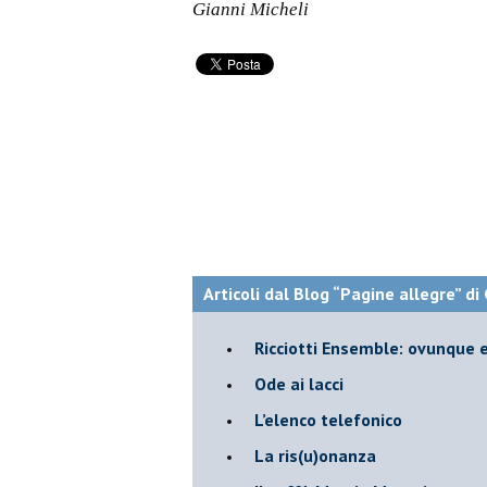
Gianni Micheli
Articoli dal Blog “Pagine allegre” di
​Ricciotti Ensemble: ovunque e
Ode ai lacci
​L’elenco telefonico
​La ris(u)onanza