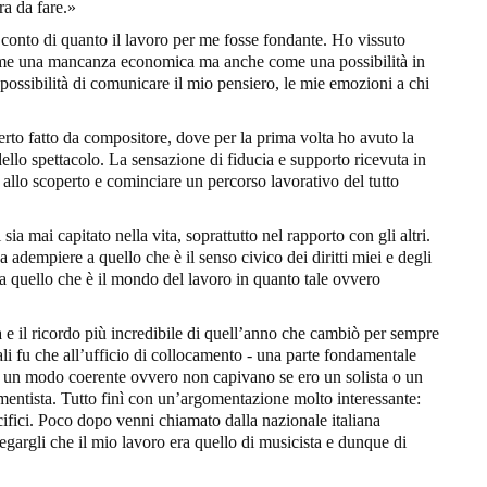
era da fare.»
conto di quanto il lavoro per me fosse fondante. Ho vissuto
come una mancanza economica ma anche come una possibilità in
possibilità di comunicare il mio pensiero, le mie emozioni a chi
rto fatto da compositore, dove per la prima volta ho avuto la
 dello spettacolo. La sensazione di fiducia e supporto ricevuta in
 allo scoperto e cominciare un percorso lavorativo del tutto
sia mai capitato nella vita, soprattutto nel rapporto con gli altri.
 adempiere a quello che è il senso civico dei diritti miei e degli
da quello che è il mondo del lavoro in quanto tale ovvero
 e il ricordo più incredibile di quell’anno che cambiò per sempre
uali fu che all’ufficio di collocamento - una parte fondamentale
in un modo coerente ovvero non capivano se ero un solista o un
umentista. Tutto finì con un’argomentazione molto interessante:
cifici. Poco dopo venni chiamato dalla nazionale italiana
iegargli che il mio lavoro era quello di musicista e dunque di