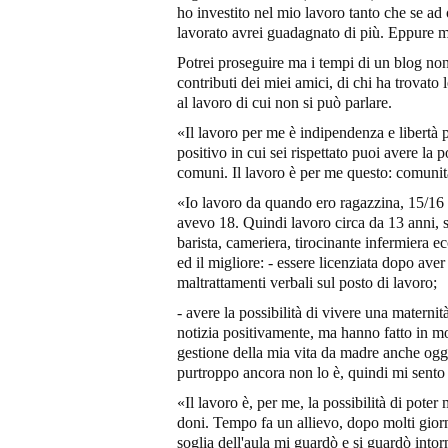
ho investito nel mio lavoro tanto che se ad 
lavorato avrei guadagnato di più. Eppure mi
Potrei proseguire ma i tempi di un blog non
contributi dei miei amici, di chi ha trovato
al lavoro di cui non si può parlare.
«Il lavoro per me è indipendenza e libertà p
positivo in cui sei rispettato puoi avere la p
comuni. Il lavoro è per me questo: comunità
«Io lavoro da quando ero ragazzina, 15/16 
avevo 18. Quindi lavoro circa da 13 anni, 
barista, cameriera, tirocinante infermiera ecc
ed il migliore: - essere licenziata dopo ave
maltrattamenti verbali sul posto di lavoro;
- avere la possibilità di vivere una maternit
notizia positivamente, ma hanno fatto in mo
gestione della mia vita da madre anche ogg
purtroppo ancora non lo è, quindi mi sento
«Il lavoro è, per me, la possibilità di poter me
doni. Tempo fa un allievo, dopo molti giorn
soglia dell'aula mi guardò e si guardò into