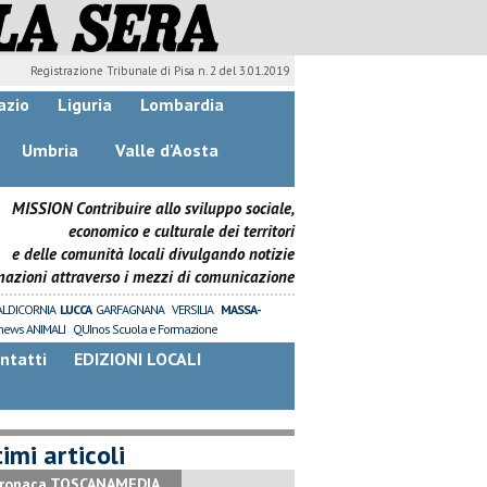
Registrazione Tribunale di Pisa n. 2 del 3.01.2019
azio
Liguria
Lombardia
Umbria
Valle d'Aosta
MISSION Contribuire allo sviluppo sociale,
economico e culturale dei territori
e delle comunità locali divulgando notizie
mazioni attraverso i mezzi di comunicazione
ALDICORNIA
LUCCA
GARFAGNANA
VERSILIA
MASSA-
news ANIMALI
QUInos Scuola e Formazione
ntatti
EDIZIONI LOCALI
imi articoli
ronaca TOSCANAMEDIA