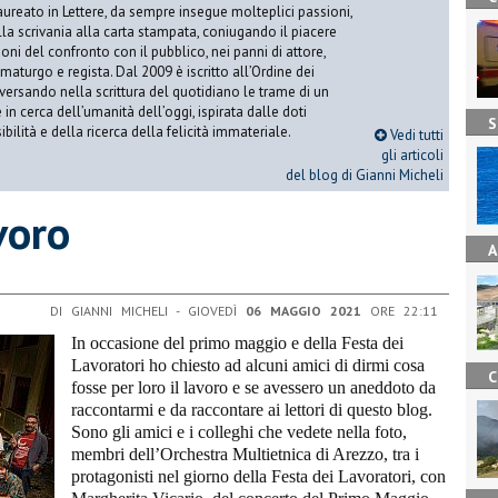
aureato in Lettere, da sempre insegue molteplici passioni,
lla scrivania alla carta stampata, coniugando il piacere
oni del confronto con il pubblico, nei panni di attore,
maturgo e regista. Dal 2009 è iscritto all’Ordine dei
iversando nella scrittura del quotidiano le trame di un
n cerca dell’umanità dell’oggi, ispirata dalle doti
S
ibilità e della ricerca della felicità immateriale.
Vedi tutti
gli articoli
del blog di Gianni Micheli
voro
A
DI GIANNI MICHELI - GIOVEDÌ
06 MAGGIO 2021
ORE 22:11
In occasione del primo maggio e della Festa dei
Lavoratori ho chiesto ad alcuni amici di dirmi cosa
C
fosse per loro il lavoro e se avessero un aneddoto da
raccontarmi e da raccontare ai lettori di questo blog.
Sono gli amici e i colleghi che vedete nella foto,
membri dell’Orchestra Multietnica di Arezzo, tra i
protagonisti nel giorno della Festa dei Lavoratori, con