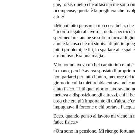
che, forse, quello che affascina me sono riu
ricompense, questa è la preghiera che rivol
altri.»
«Mi hai fatto pensare a una cosa bella, che
“ricordo legato al lavoro”, nello specifico,
sperimentare, anche se solo in forma di gioc
anni e la cosa che mi stupiva di più in que
tutti i problemi, le liti, lo sparlare alle spa
armonioso. Era una magia.
Mio nonno aveva un bel caratterino e mi è s
in mano, perché aveva spostato il proprio 
non parlarci per tutto l’anno, memore del tor
giorno in cui la mietitrebbia entrava nel c
aiuto fisico. Tutti quel giorno lavoravano n
metteva a disposizione gli attrezzi, chi il 
cosa che era più importante di un'altra, c’e
impugnava il forcone o chi portava l’acqua
Ecco, quando penso al lavoro mi viene in me
fatica fisica.»
«Ora sono in pensione. Mi ritengo fortunat