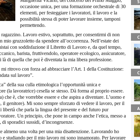
Margherita Vicario, del concerto del Primo Maggio,
S
occasione unica, per una formazione orchestrale di 30
elementi, per festeggiare i lavoratori, il lavoro e la
possibilità stessa di poter lavorare insieme, tamponi
permettendo.
ragazzino. Lavoro estivo, soprattutto, per consentirmi di non
C
un mio gruzzoletto da spendere all’occorrenza. Nell’estate dei
istai con soddisfazione il Libretto di Lavoro e, da quel tempo,
canico, barista, fruttivendolo, operatore ecologico, assicuratore,
 là di quella che poi è diventata la mia libera professione.
, mi ritrovo con forza ad abbracciare l’Art. 1 della Costituzione:
C
data sul lavoro”.
ica” della sua culla etimologica l’opportunità unica e
atore (la lavoratrice) cesella se stesso. Dà forma al proprio essere.
 che è, che vorrebbe essere e che aspira a diventare. L’uomo e
 il genitore). Mi sono sempre sforzato di vedere il lavoro, per il
A
libertà che parla la lingua del presente e del futuro pur
avoratore. Un principio, che pone in campo anche l’etica, messo a
 di sporadici sussidi, d’incongruenze.
nte almeno una volta per una mia disattenzione. Lavorando ho
o e studiando per il mio lavoro mi sono innamorato. Per lavorare