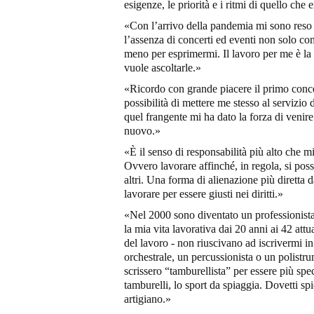
esigenze, le priorità e i ritmi di quello che 
«Con l’arrivo della pandemia mi sono reso 
l’assenza di concerti ed eventi non solo 
meno per esprimermi. Il lavoro per me è la 
vuole ascoltarle.»
«Ricordo con grande piacere il primo conce
possibilità di mettere me stesso al servizio
quel frangente mi ha dato la forza di venire
nuovo.»
«È il senso di responsabilità più alto che mi 
Ovvero lavorare affinché, in regola, si possa
altri. Una forma di alienazione più diretta 
lavorare per essere giusti nei diritti.»
«Nel 2000 sono diventato un professionista
la mia vita lavorativa dai 20 anni ai 42 att
del lavoro - non riuscivano ad iscrivermi 
orchestrale, un percussionista o un polistr
scrissero “tamburellista” per essere più spe
tamburelli, lo sport da spiaggia. Dovetti sp
artigiano.»