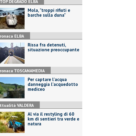
TOP DEGRADO ELBA
Mola, "troppi rifiuti e
barche sulla duna"
ronaca ELBA
Rissa fra detenuti,
situazione preoccupante
ronaca TOSCANAMEDIA
Per captare l'acqua
danneggia l'acquedotto
mediceo
ttualità VALDERA
Al via il restyling di 60
km di sentieri tra verde e
natura