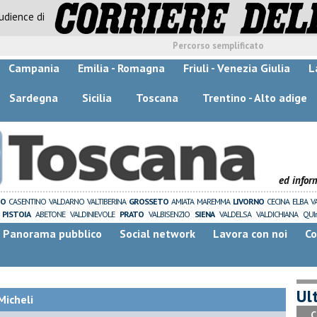
audience di
Percorso semplificato
Campania
Emilia - Romagna
Friuli - Venezia Giulia
L
Sardegna
Sicilia
Toscana
Trentino - Alto adige
ed infor
ZO
CASENTINO
VALDARNO
VALTIBERINA
GROSSETO
AMIATA
MAREMMA
LIVORNO
CECINA
ELBA
V
PISTOIA
ABETONE
VALDINIEVOLE
PRATO
VALBISENZIO
SIENA
VALDELSA
VALDICHIANA
QUI
Panorama pubblico
Social network
Lavora con noi
Co
Ult
Micheli
C