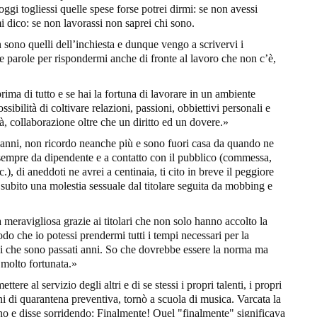
oggi togliessi quelle spese forse potrei dirmi: se non avessi
 dico: se non lavorassi non saprei chi sono.
 sono quelli dell’inchiesta e dunque vengo a scrivervi i
 le parole per rispondermi anche di fronte al lavoro che non c’è,
rima di tutto e se hai la fortuna di lavorare in un ambiente
ossibilità di coltivare relazioni, passioni, obbiettivi personali e
, collaborazione oltre che un diritto ed un dovere.»
anni, non ricordo neanche più e sono fuori casa da quando ne
sempre da dipendente e a contatto con il pubblico (commessa,
.), di aneddoti ne avrei a centinaia, ti cito in breve il peggiore
r subito una molestia sessuale dal titolare seguita da mobbing e
à meravigliosa grazie ai titolari che non solo hanno accolto la
do che io potessi prendermi tutti i tempi necessari per la
i che sono passati anni. So che dovrebbe essere la norma ma
 molto fortunata.»
ttere al servizio degli altri e di se stessi i propri talenti, i propri
i di quarantena preventiva, tornò a scuola di musica. Varcata la
rno e disse sorridendo: Finalmente! Quel "finalmente" significava