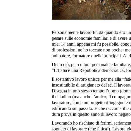
Personalmente lavoro fin da quando ero un 
pesare sulle economie familiari e di avere 
miei 14 anni, appena mi fu possibile, conqu
di professioni ne ho toccate non poche: mec
animatore, formatore quelle principali. Al di
Detto ciò, per cultura personale e familiare
“L’Italia è una Repubblica democratica, fon
Il sostantivo lavoro unisce per me alla “fat
insostituibile di artigianato del sé. Il lavor
Disegna in uno stesso tempo l’uomo (donna)
il cittadino (ma anche l’amico, il compagno,
lavoratore, come un progetto d’ingegno e di 
edificando sul passato. E che racconta il l
dura prova in questo anno di lavoro negato,
Lavorando ho rischiato di ferirmi seriame
sognato di lavorare (che fatica!). Lavorand