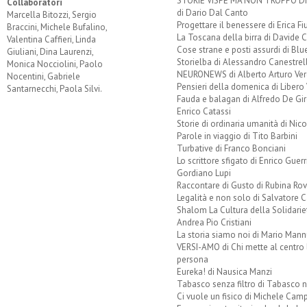
STORIE VISPE MA NON TROPPO 
Collaboratori
di Dario Dal Canto
Marcella Bitozzi, Sergio
Progettare il benessere di Erica F
Braccini, Michele Bufalino,
La Toscana della birra di Davide 
Valentina Caffieri, Linda
Cose strane e posti assurdi di Bl
Giuliani, Dina Laurenzi,
Storielba di Alessandro Canestrell
Monica Nocciolini, Paolo
NEURONEWS di Alberto Arturo Ver
Nocentini, Gabriele
Pensieri della domenica di Libero 
Santarnecchi, Paola Silvi.
Fauda e balagan di Alfredo De Gi
Enrico Catassi
Storie di ordinaria umanità di Nico
Parole in viaggio di Tito Barbini
Turbative di Franco Bonciani
Lo scrittore sfigato di Enrico Guerr
Gordiano Lupi
Raccontare di Gusto di Rubina Rov
Legalità e non solo di Salvatore C
Shalom La Cultura della Solidarie
Andrea Pio Cristiani
La storia siamo noi di Mario Mann
VERSI-AMO di Chi mette al centro 
persona
Eureka! di Nausica Manzi
Tabasco senza filtro di Tabasco n
Ci vuole un fisico di Michele Camp