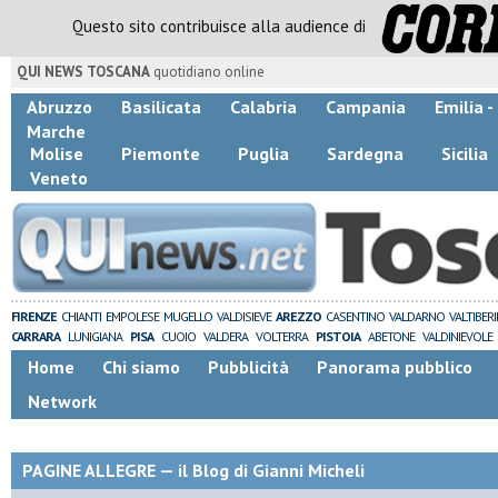
Questo sito contribuisce alla audience di
QUI NEWS TOSCANA
quotidiano online
Abruzzo
Basilicata
Calabria
Campania
Emilia 
Marche
Molise
Piemonte
Puglia
Sardegna
Sicilia
Veneto
FIRENZE
CHIANTI
EMPOLESE
MUGELLO
VALDISIEVE
AREZZO
CASENTINO
VALDARNO
VALTIBER
CARRARA
LUNIGIANA
PISA
CUOIO
VALDERA
VOLTERRA
PISTOIA
ABETONE
VALDINIEVOLE
Home
Chi siamo
Pubblicità
Panorama pubblico
Network
PAGINE ALLEGRE — il Blog di Gianni Micheli