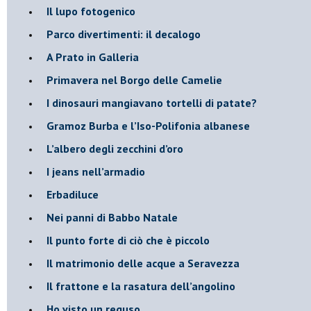
​Il lupo fotogenico
​Parco divertimenti: il decalogo
​A Prato in Galleria
​Primavera nel Borgo delle Camelie
I dinosauri mangiavano tortelli di patate?
​Gramoz Burba e l’Iso-Polifonia albanese
L’albero degli zecchini d’oro
​I jeans nell’armadio
Erbadiluce
Nei panni di Babbo Natale
​Il punto forte di ciò che è piccolo
​Il matrimonio delle acque a Seravezza
​Il frattone e la rasatura dell’angolino
​Ho visto un reguso