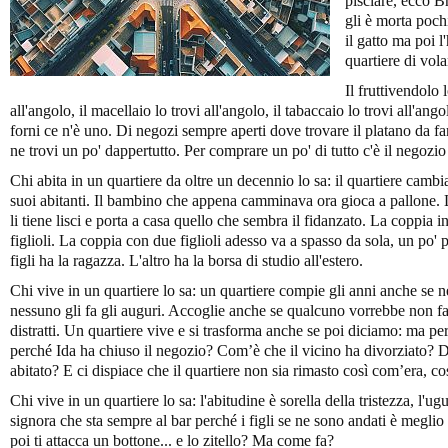
pisciare, ecco B
gli è morta pochi
il gatto ma poi 
quartiere di vola
Il fruttivendolo l
all'angolo, il macellaio lo trovi all'angolo, il tabaccaio lo trovi all'a
forni ce n'è uno. Di negozi sempre aperti dove trovare il platano da fare
ne trovi un po' dappertutto. Per comprare un po' di tutto c'è il negozi
Chi abita in un quartiere da oltre un decennio lo sa: il quartiere cambi
suoi abitanti. Il bambino che appena camminava ora gioca a pallone. L
li tiene lisci e porta a casa quello che sembra il fidanzato. La coppia
figlioli. La coppia con due figlioli adesso va a spasso da sola, un po' 
figli ha la ragazza. L'altro ha la borsa di studio all'estero.
Chi vive in un quartiere lo sa: un quartiere compie gli anni anche se 
nessuno gli fa gli auguri. Accoglie anche se qualcuno vorrebbe non fa
distratti. Un quartiere vive e si trasforma anche se poi diciamo: ma 
perché Ida ha chiuso il negozio? Com’è che il vicino ha divorziato? 
abitato? E ci dispiace che il quartiere non sia rimasto così com’era, c
Chi vive in un quartiere lo sa: l'abitudine è sorella della tristezza, l'ugu
signora che sta sempre al bar perché i figli se ne sono andati è megli
poi ti attacca un bottone... e lo zitello? Ma come fa?