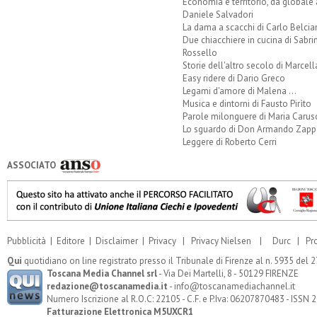
Economia e territorio, da globale 
Daniele Salvadori
La dama a scacchi di Carlo Belcia
Due chiacchiere in cucina di Sabri
Rossello
Storie dell'altro secolo di Marcell
Easy ridere di Dario Greco
Legami d'amore di Malena ...
Musica e dintorni di Fausto Pirìto
Parole milonguere di Maria Carus
Lo sguardo di Don Armando Zappo
Leggere di Roberto Cerri
ASSOCIATO
Pubblicità
|
Editore
|
Disclaimer
|
Privacy
|
Privacy Nielsen
|
Durc
|
Pr
Qui
quotidiano on line registrato presso il Tribunale di Firenze al n. 5935 del
Toscana Media Channel srl
- Via Dei Martelli, 8 - 50129 FIRENZE
redazione@toscanamedia.it
- info@toscanamediachannel.it
Numero Iscrizione al R.O.C: 22105 - C.F. e P.Iva: 06207870483 - ISSN
Fatturazione Elettronica M5UXCR1