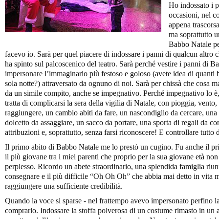
Ho indossato i 
occasioni, nel co
appena trascorsa
ma soprattutto u
Babbo Natale per
facevo io. Sarà per quel piacere di indossare i panni di qualcun altro c
ha spinto sul palcoscenico del teatro. Sarà perché vestire i panni di 
impersonare l’immaginario più festoso e goloso (avete idea di quanti
sola notte?) attraversato da ognuno di noi. Sarà per chissà che cosa ma
da un simile compito, anche se impegnativo. Perché impegnativo lo è, l
tratta di complicarsi la sera della vigilia di Natale, con pioggia, vent
raggiungere, un cambio abiti da fare, un nascondiglio da cercare, un
dolcetto da assaggiare, un sacco da portare, una sporta di regali da c
attribuzioni e, soprattutto, senza farsi riconoscere! E controllare tutto 
Il primo abito di Babbo Natale me lo prestò un cugino. Fu anche il 
il più giovane tra i miei parenti che proprio per la sua giovane età no
perplesso. Ricordo un abete straordinario, una splendida famiglia riun
consegnare e il più difficile “Oh Oh Oh” che abbia mai detto in vita 
raggiungere una sufficiente credibilità.
Quando la voce si sparse - nel frattempo avevo impersonato perfino la B
comprarlo. Indossare la stoffa polverosa di un costume rimasto in un