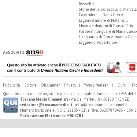
Rossello
Storie dell'altro secolo di Marcell
Easy ridere di Dario Greco
Legami d'amore di Malena ...
Musica e dintorni di Fausto Pirìto
Parole milonguere di Maria Carus
Lo sguardo di Don Armando Zappo
Leggere di Roberto Cerri
ASSOCIATO
Pubblicità
|
Editore
|
Disclaimer
|
Privacy
|
Privacy Nielsen
|
Durc
|
Pr
Qui
quotidiano on line registrato presso il Tribunale di Firenze al n. 5935 del
Toscana Media Channel srl
- Via Dei Martelli, 8 - 50129 FIRENZE
redazione@toscanamedia.it
- info@toscanamediachannel.it
Numero Iscrizione al R.O.C: 22105 - C.F. e P.Iva: 06207870483 - ISSN
Fatturazione Elettronica M5UXCR1