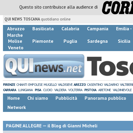
Questo sito contribuisce alla audience di
QUI NEWS TOSCANA
quotidiano online
Abruzzo
Basilicata
Calabria
Campania
Emilia 
Marche
Molise
Piemonte
Puglia
Sardegna
Sicilia
Veneto
FIRENZE
CHIANTI
EMPOLESE
MUGELLO
VALDISIEVE
AREZZO
CASENTINO
VALDARNO
VALTIBER
CARRARA
LUNIGIANA
PISA
CUOIO
VALDERA
VOLTERRA
PISTOIA
ABETONE
VALDINIEVOLE
Home
Chi siamo
Pubblicità
Panorama pubblico
Network
PAGINE ALLEGRE — il Blog di Gianni Micheli