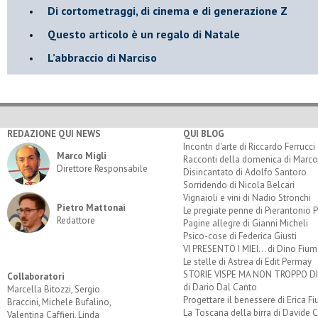
​Di cortometraggi, di cinema e di generazione Z
​Questo articolo è un regalo di Natale
L’abbraccio di Narciso
REDAZIONE QUI NEWS
QUI BLOG
Incontri d'arte di Riccardo Ferrucci
Marco Migli
Racconti della domenica di Marco
Direttore Responsabile
Disincantato di Adolfo Santoro
Sorridendo di Nicola Belcari
Vignaioli e vini di Nadio Stronchi
Pietro Mattonai
Le pregiate penne di Pierantonio P
Redattore
Pagine allegre di Gianni Micheli
Psico-cose di Federica Giusti
VI PRESENTO I MIEI... di Dino Fium
Le stelle di Astrea di Edit Permay
STORIE VISPE MA NON TROPPO 
Collaboratori
di Dario Dal Canto
Marcella Bitozzi, Sergio
Progettare il benessere di Erica F
Braccini, Michele Bufalino,
La Toscana della birra di Davide 
Valentina Caffieri, Linda