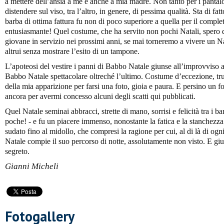
a mettere dell’ansia a me e anche a mia madre. Non tanto per i pantalo
distendere sul viso, tra l’altro, in genere, di pessima qualità. Sta di fat
barba di ottima fattura fu non di poco superiore a quella per il complet
entusiasmante! Quel costume, che ha servito non pochi Natali, spero di 
giovane in servizio nei prossimi anni, se mai torneremo a vivere un Na
altrui senza mostrare l’esito di un tampone.
L’apoteosi del vestire i panni di Babbo Natale giunse all’improvviso a
Babbo Natale spettacolare oltreché l’ultimo. Costume d’eccezione, truc
della mia apparizione per farsi una foto, gioia e paura. E persino un fo
ancora per avermi concesso alcuni degli scatti qui pubblicati.
Quel Natale seminai abbracci, strette di mano, sorrisi e felicità tra i 
poche! - e fu un piacere immenso, nonostante la fatica e la stanchezza.
sudato fino al midollo, che compresi la ragione per cui, al di là di o
Natale compie il suo percorso di notte, assolutamente non visto. E giu
segreto.
Gianni Micheli
Fotogallery