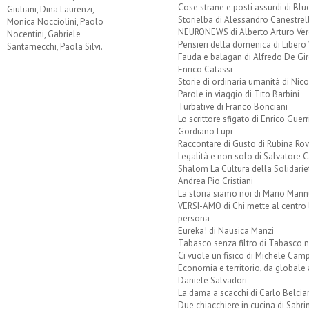
Cose strane e posti assurdi di Bl
Giuliani, Dina Laurenzi,
Storielba di Alessandro Canestrell
Monica Nocciolini, Paolo
NEURONEWS di Alberto Arturo Ver
Nocentini, Gabriele
Pensieri della domenica di Libero 
Santarnecchi, Paola Silvi.
Fauda e balagan di Alfredo De Gi
Enrico Catassi
Storie di ordinaria umanità di Nico
Parole in viaggio di Tito Barbini
Turbative di Franco Bonciani
Lo scrittore sfigato di Enrico Guerr
Gordiano Lupi
Raccontare di Gusto di Rubina Rov
Legalità e non solo di Salvatore C
Shalom La Cultura della Solidarie
Andrea Pio Cristiani
La storia siamo noi di Mario Mann
VERSI-AMO di Chi mette al centro 
persona
Eureka! di Nausica Manzi
Tabasco senza filtro di Tabasco n
Ci vuole un fisico di Michele Camp
Economia e territorio, da globale 
Daniele Salvadori
La dama a scacchi di Carlo Belcia
Due chiacchiere in cucina di Sabri