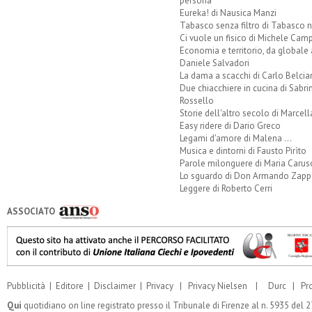
persona
Eureka! di Nausica Manzi
Tabasco senza filtro di Tabasco n
Ci vuole un fisico di Michele Camp
Economia e territorio, da globale 
Daniele Salvadori
La dama a scacchi di Carlo Belcia
Due chiacchiere in cucina di Sabri
Rossello
Storie dell'altro secolo di Marcell
Easy ridere di Dario Greco
Legami d'amore di Malena ...
Musica e dintorni di Fausto Pirìto
Parole milonguere di Maria Carus
Lo sguardo di Don Armando Zappo
Leggere di Roberto Cerri
ASSOCIATO
Pubblicità
|
Editore
|
Disclaimer
|
Privacy
|
Privacy Nielsen
|
Durc
|
Pr
Qui
quotidiano on line registrato presso il Tribunale di Firenze al n. 5935 del