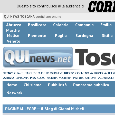
Questo sito contribuisce alla audience di
QUI NEWS TOSCANA
quotidiano online
Abruzzo
Basilicata
Calabria
Campania
Emilia 
Marche
Molise
Piemonte
Puglia
Sardegna
Sicilia
Veneto
FIRENZE
CHIANTI
EMPOLESE
MUGELLO
VALDISIEVE
AREZZO
CASENTINO
VALDARNO
VALTIBER
CARRARA
LUNIGIANA
PISA
CUOIO
VALDERA
VOLTERRA
PISTOIA
ABETONE
VALDINIEVOLE
Home
Chi siamo
Pubblicità
Panorama pubblico
Network
PAGINE ALLEGRE — il Blog di Gianni Micheli