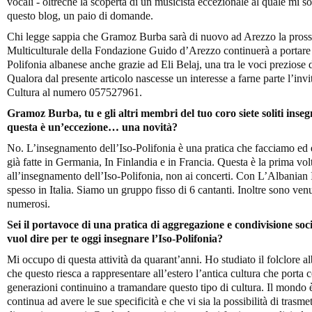
vocali - oltreché la scoperta di un musicista eccezionale al quale mi 
questo blog, un paio di domande.
Chi legge sappia che Gramoz Burba sarà di nuovo ad Arezzo la prossi
Multiculturale della Fondazione Guido d’Arezzo continuerà a portare a
Polifonia albanese anche grazie ad Eli Belaj, una tra le voci preziose 
Qualora dal presente articolo nascesse un interesse a farne parte l’invi
Cultura al numero 057527961.
Gramoz Burba, tu e gli altri membri del tuo coro siete soliti insegn
questa è un’eccezione… una novità?
No. L’insegnamento dell’Iso-Polifonia è una pratica che facciamo ed 
già fatte in Germania, In Finlandia e in Francia. Questa è la prima vol
all’insegnamento dell’Iso-Polifonia, non ai concerti. Con L’Albanian
spesso in Italia. Siamo un gruppo fisso di 6 cantanti. Inoltre sono ven
numerosi.
Sei il portavoce di una pratica di aggregazione e condivisione soci
vuol dire per te oggi insegnare l’Iso-Polifonia?
Mi occupo di questa attività da quarant’anni. Ho studiato il folclore a
che questo riesca a rappresentare all’estero l’antica cultura che porta c
generazioni continuino a tramandare questo tipo di cultura. Il mondo
continua ad avere le sue specificità e che vi sia la possibilità di trasm