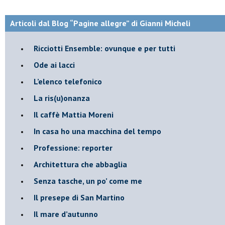
Articoli dal Blog “Pagine allegre” di Gianni Micheli
​Ricciotti Ensemble: ovunque e per tutti
Ode ai lacci
​L’elenco telefonico
​La ris(u)onanza
​Il caffè Mattia Moreni
​In casa ho una macchina del tempo
Professione: reporter
Architettura che abbaglia
​Senza tasche, un po’ come me
​Il presepe di San Martino
​Il mare d’autunno