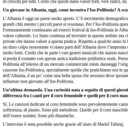
di crescita per tutti. Credo che questi siano valori forti, vere radici, da 
Un giovane in Albania, oggi, come incontra l’Iso-Polifonia? A scu
L’Albania è oggi un paese molto aperto. C’è movimento demografico
grandi città mentre i piccoli paesi si svuotano. Per l’Iso-Polifonia que
Fortunatamente continuano ad esserci festival di Iso-Polifonia in Alb
valore culturale. Lo Stato continua ad investire in questo ambito ma 
private che danno valore a questa pratica. Rispetto a qualche anno fa
un duro colpo nonostante vi siano parti dell’Albania dove l’impronta c
molto forte. Credo che in parte i vari generi musicali che stanno nascen
si perda il contatto con questa antica tradizione polifonica orale. Pers
Polifonia all’interno di un mercato commerciale misto danneggi l’origin
canzone Iso-Polifonica, specialmente quella che pratichiamo noi in qu
dell’Albania, è un po’ come una bella sposa che nessuno deve sposare
influenze non giovano all’Iso-Polifonia.
Un’ultima domanda. Una curiosità nata a seguito di questi giorni 
differenza fra i canti per il coro femminile e quelli per il coro mas
Sì. Le canzoni dedicate al coro femminile sono prevalentemente canzon
sofferenza, di pianto. Sono più melodiose. Quelle per il coro maschile c
dell’essere uomini. Sono più dinamiche.
L’intervista è stata possibile anche grazie all’aiuto di Mariel Tahiraj.