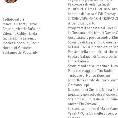
Psico-cose di Federica Giusti
VI PRESENTO I MIEI... di Dino Fium
Le stelle di Astrea di Edit Permay
STORIE VISPE MA NON TROPPO 
Collaboratori
di Dario Dal Canto
Marcella Bitozzi, Sergio
Progettare il benessere di Erica F
Braccini, Michele Bufalino,
La Toscana della birra di Davide 
Valentina Caffieri, Linda
Cose strane e posti assurdi di Bl
Giuliani, Dina Laurenzi,
Storielba di Alessandro Canestrell
Monica Nocciolini, Paolo
NEURONEWS di Alberto Arturo Ver
Nocentini, Gabriele
Pensieri della domenica di Libero 
Santarnecchi, Paola Silvi.
Fauda e balagan di Alfredo De Gi
Enrico Catassi
Storie di ordinaria umanità di Nico
Parole in viaggio di Tito Barbini
Turbative di Franco Bonciani
Lo scrittore sfigato di Enrico Guerr
Gordiano Lupi
Raccontare di Gusto di Rubina Rov
Legalità e non solo di Salvatore C
Shalom La Cultura della Solidarie
Andrea Pio Cristiani
La storia siamo noi di Mario Mann
VERSI-AMO di Chi mette al centro 