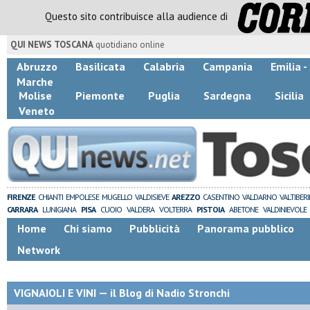
Questo sito contribuisce alla audience di
QUI NEWS TOSCANA
quotidiano online
Abruzzo
Basilicata
Calabria
Campania
Emilia 
Marche
Molise
Piemonte
Puglia
Sardegna
Sicilia
Veneto
FIRENZE
CHIANTI
EMPOLESE
MUGELLO
VALDISIEVE
AREZZO
CASENTINO
VALDARNO
VALTIBER
CARRARA
LUNIGIANA
PISA
CUOIO
VALDERA
VOLTERRA
PISTOIA
ABETONE
VALDINIEVOLE
Home
Chi siamo
Pubblicità
Panorama pubblico
Network
VIGNAIOLI E VINI — il Blog di Nadio Stronchi