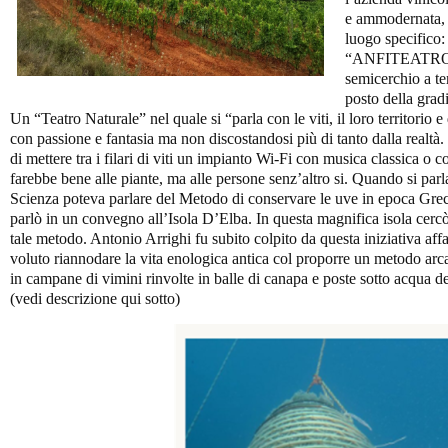
e ammodernata, c
luogo specifico:
“ANFITEATRO”.
semicerchio a ter
posto della gradi
Un “Teatro Naturale” nel quale si “parla con le viti, il loro territorio e
con passione e fantasia ma non discostandosi più di tanto dalla realtà.
di mettere tra i filari di viti un impianto Wi-Fi con musica classica o 
farebbe bene alle piante, ma alle persone senz’altro si. Quando si parla 
Scienza poteva parlare del Metodo di conservare le uve in epoca Greca 
parlò in un convegno all’Isola D’Elba. In questa magnifica isola cercò
tale metodo. Antonio Arrighi fu subito colpito da questa iniziativa af
voluto riannodare la vita enologica antica col proporre un metodo arc
in campane di vimini rinvolte in balle di canapa e poste sotto acqua de
(vedi descrizione qui sotto)