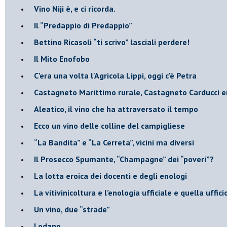
​Vino Niji è, e ci ricorda.
Il “Predappio di Predappio”
Bettino Ricasoli “ti scrivo” lasciali perdere!
Il Mito Enofobo
​C’era una volta l'Agricola Lippi, oggi c'è Petra
​Castagneto Marittimo rurale, Castagneto Carducci e
Aleatico, il vino che ha attraversato il tempo
Ecco un vino delle colline del campigliese
“La Bandita” e “La Cerreta”, vicini ma diversi
​Il Prosecco Spumante, “Champagne” dei “poveri”?
​La lotta eroica dei docenti e degli enologi
​La vitivinicoltura e l’enologia ufficiale e quella uffic
​Un vino, due “strade”
Lodano