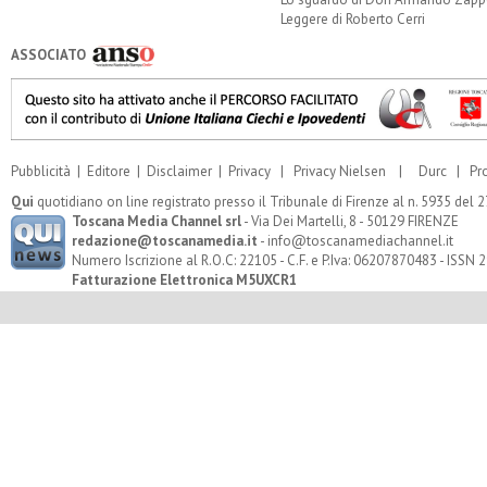
Leggere di Roberto Cerri
ASSOCIATO
Pubblicità
|
Editore
|
Disclaimer
|
Privacy
|
Privacy Nielsen
|
Durc
|
Pr
Qui
quotidiano on line registrato presso il Tribunale di Firenze al n. 5935 del
Toscana Media Channel srl
- Via Dei Martelli, 8 - 50129 FIRENZE
redazione@toscanamedia.it
- info@toscanamediachannel.it
Numero Iscrizione al R.O.C: 22105 - C.F. e P.Iva: 06207870483 - ISSN
Fatturazione Elettronica M5UXCR1