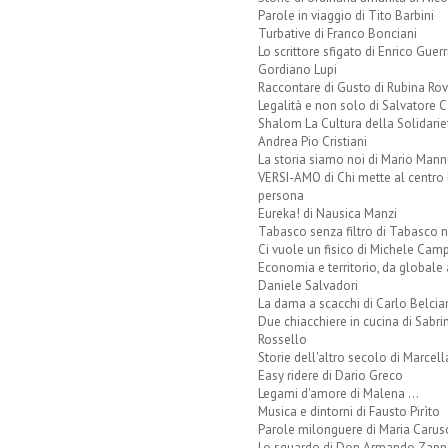
Parole in viaggio di Tito Barbini
Turbative di Franco Bonciani
Lo scrittore sfigato di Enrico Guerr
Gordiano Lupi
Raccontare di Gusto di Rubina Rov
Legalità e non solo di Salvatore C
Shalom La Cultura della Solidarie
Andrea Pio Cristiani
La storia siamo noi di Mario Mann
VERSI-AMO di Chi mette al centro 
persona
Eureka! di Nausica Manzi
Tabasco senza filtro di Tabasco n
Ci vuole un fisico di Michele Camp
Economia e territorio, da globale 
Daniele Salvadori
La dama a scacchi di Carlo Belcia
Due chiacchiere in cucina di Sabri
Rossello
Storie dell'altro secolo di Marcell
Easy ridere di Dario Greco
Legami d'amore di Malena ...
Musica e dintorni di Fausto Pirìto
Parole milonguere di Maria Carus
Lo sguardo di Don Armando Zappo