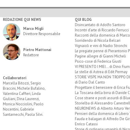
REDAZIONE QUI NEWS
QUI BLOG
Disincantato di Adolfo Santoro
Marco Migli
Incontri d'arte di Riccardo Ferrucci
Direttore Responsabile
Racconti della domenica di Marco
Sorridendo di Nicola Belcari
Vignaioli e vini di Nadio Stronchi
Pietro Mattonai
Le pregiate penne di Pierantonio P
Redattore
Pagine allegre di Gianni Micheli
Psico-cose di Federica Giusti
VI PRESENTO I MIEI... di Dino Fium
Le stelle di Astrea di Edit Permay
STORIE VISPE MA NON TROPPO 
Collaboratori
di Dario Dal Canto
Marcella Bitozzi, Sergio
Progettare il benessere di Erica F
Braccini, Michele Bufalino,
La Toscana della birra di Davide 
Valentina Caffieri, Linda
Cose strane e posti assurdi di Bl
Giuliani, Dina Laurenzi,
Storielba di Alessandro Canestrell
Monica Nocciolini, Paolo
NEURONEWS di Alberto Arturo Ver
Nocentini, Gabriele
Pensieri della domenica di Libero 
Santarnecchi, Paola Silvi.
Fauda e balagan di Alfredo De Gi
Enrico Catassi
Storie di ordinaria umanità di Nico