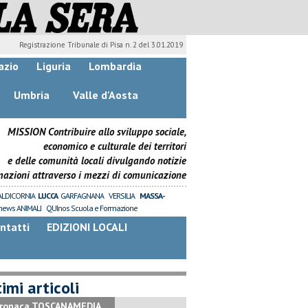
Registrazione Tribunale di Pisa n. 2 del 3.01.2019
azio
Liguria
Lombardia
Umbria
Valle d'Aosta
MISSION Contribuire allo sviluppo sociale,
economico e culturale dei territori
e delle comunità locali divulgando notizie
mazioni attraverso i mezzi di comunicazione
ALDICORNIA
LUCCA
GARFAGNANA
VERSILIA
MASSA-
news ANIMALI
QUInos Scuola e Formazione
ntatti
EDIZIONI LOCALI
imi articoli
ronaca TOSCANAMEDIA