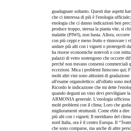
guadagnare soltanto. Questi due aspetti hann
che ci interessa di più è l'enologia ufficiale
enologia che ci danno indicazioni ben precis
produce troppo, stressa la pianta vite, si ch
malattie (PIWI), non basta. Allora, occorre sc
con più ceppi e meno frutto e rinnovare i vi
andare più alti con i vigneti o protergerli d
ha risorse economiche notevoli o con istituz
palazzi di vetro sostengono che occorre diff
perché non travano consensi commerciali qua
eccezioni. Mica i problemi finiscono qui; F
molti altri vini sono altissimi di gradazione 
all'esame organolettico: all'olfatto sono mo
Ricordo le indicazione che mi dette l'enolog
quando degusti un vino devi previligiare la 
ARMONIA generale. L'enologia ufficiosa è 
molti problemi con il clima; Loro che goda
miglioramenti strutturali. Come ebbi a dir
più alti con i vigneti; Il meridiano del clim
nord Italia, ora è il centro Europa. Il “Tea
che sono comparse, ma anche di altre perso