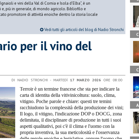
gnaioli e vini della Val di Cornia e Isola d’Elba”, è un
 e, più in generale, di mondo agricolo. Bibliofilo e
stato promotore di attività enoiche dentro la storia locale
Vedi tutti gli articoli del blog di Nadio Stronchi
C
ario per il vino del
C
DI NADIO STRONCHI - MARTEDÌ
17 MARZO 2026
ORE 08:00
Terroir è un termine francese che sta per indicare la
carta di identita della vitivinicoltura: suolo, clima,
vitigno. Poche parole e chiare: questi tre temini
A
racchiudono la complessità della produzione dei vini;
Il logo, il vitigno, l'indicazione DOP o DOCG, zona
delimitata, il disciplinare di produzione in tutti i suoi
aspetti qualitativi, poi c'è il clima e l'uomo con la
propria inventiva, la sua meticolosità e l'osservanza
delle regole enoiche e legislative, oppure l'uomo che