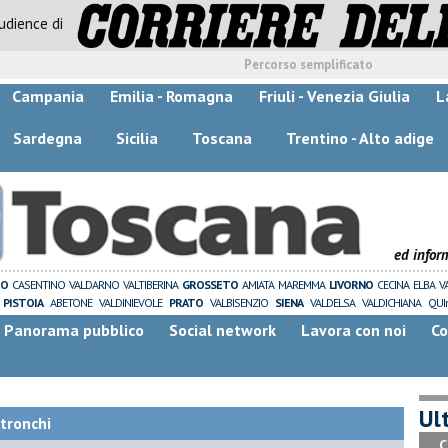
audience di
Percorso semplificato
Campania
Emilia - Romagna
Friuli - Venezia Giulia
L
Sardegna
Sicilia
Toscana
Trentino - Alto adige
ed infor
ZO
CASENTINO
VALDARNO
VALTIBERINA
GROSSETO
AMIATA
MAREMMA
LIVORNO
CECINA
ELBA
V
PISTOIA
ABETONE
VALDINIEVOLE
PRATO
VALBISENZIO
SIENA
VALDELSA
VALDICHIANA
QUI
Panorama pubblico
Social network
Lavora con noi
Co
Ult
Stronchi
C