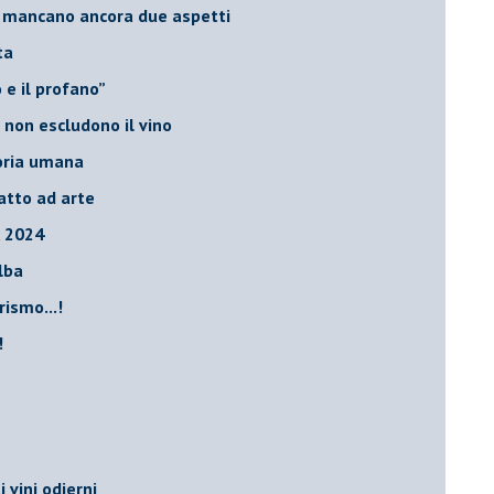
io, mancano ancora due aspetti
ta
ro e il profano”
 non escludono il vino
storia umana
fatto ad arte
, 2024
Elba
rismo...!
!
i vini odierni