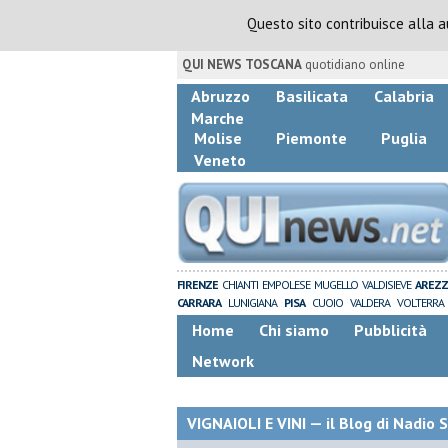
Questo sito contribuisce alla 
QUI NEWS TOSCANA
quotidiano online
Abruzzo
Basilicata
Calabria
Marche
Molise
Piemonte
Puglia
Veneto
FIRENZE
CHIANTI
EMPOLESE
MUGELLO
VALDISIEVE
AREZ
CARRARA
LUNIGIANA
PISA
CUOIO
VALDERA
VOLTERRA
Home
Chi siamo
Pubblicità
Network
VIGNAIOLI E VINI — il Blog di Nadio 