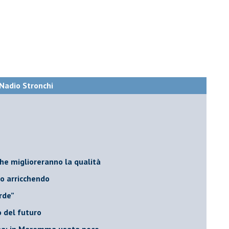
i Nadio Stronchi
he miglioreranno la qualità
no arricchendo
orde”
no del futuro
iana: in Maremma usata poco