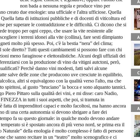
A
non bada a nessuna regola e produce vino per
o creato due enologie: una ufficiale e l'altra ufficiose. Quella
; Quella fatta di istituzioni pubbliche e di docenti di viticoltura ed
e per superare le contraddizione e le difficoltà. Ci dicono che si
iede troppo per ogni ceppo, che usare la vite resistente alle
egliere i terreni idonei alla vite (collina), fare sesti dìimpianto
A
gneti molto più spesso. Poi, c'è la bestia “nera” del clima;
al sole diretto? Tutti questi cambiamenti si possono fare con chi
ioni meno faraginose e elettoralistiche. Alcuni degli uffiziali dei
erenziarsi con la produzione di vino da vitigni autctoni, però,
lificati? Perchè danno vini modesti, fatti salvi alcune
C
atte salve delle zone che producono uve cresciute in equilibrio,
alcolica, altri si equivalgono con la qualità verso l'alto, ma che
lto spiritosi, al gusto “bruciano” la bocca e sono alquanto tannici.
o Piero Pittaro sulla qualità dei vini, e mi disse: caro Nadio,
FINEZZA in tutti i suoi aspetti, che poi, si tramuta in
fatta di imprenditori capaci e molto facoltosi, ma hanno ancora
A
no di una certa autonomia si devono sbrigare a fare dei
e tempo fa su questo giornale: in qualche modo devono andare
a temperato si è spostato ancora di più verso nord, se prima era il
tro Naturale” della enologia è molto complesso è fatto di persone
ne che sanno recitare in un “teatro” molto scenografico e ci