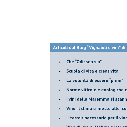
Articoli dal Blog “Vignaioli e vini” d
​Che “Odissea sia”
Scuola di vita e creatività
​La volontà di essere “primi”
Norme viticole e enologiche c
​I vini della Maremma si stan
Vino, il clima ci mette alle “c
Il terroir necessario per il vi
​Vino di uva di Malvasia Istr