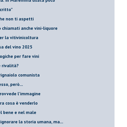
critto”
che non ti aspetti
o chiamati anche vini-liquore
r la vitivinicoltura
esa del vino 2025
giche per fare vini
è rivalità?
 vignaiolo comunista
sso, però...
 provvede l’immagine
ltra cosa è venderlo
el bene e nel male
 ignorare la storia umana, ma...