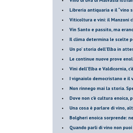
​Libreria antiquaria e il “vino s
​Viticoltura e vini: il Manzoni 
​Vin Santo e passito, ma eran
Il clima determina le scelte pe
Un po' storia dell'Elba in att
Le continue nuove prove enolo
Vini dell'Elba e Valdicornia, c'
​I vignaiolo democristano e il
​Non rinnego mai la storia. Spe
​Dove non c’è cultura enoica,
​Una cosa è parlare di vino, a
Bolgheri enoica sorprende: n
​Quando parli di vino non puoi