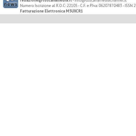
redazione@toscanamedia.it
- info@toscanamediachannel.it
Numero Iscrizione al R.O.C: 22105 - C.F. e P.Iva: 06207870483 - ISSN
Fatturazione Elettronica M5UXCR1