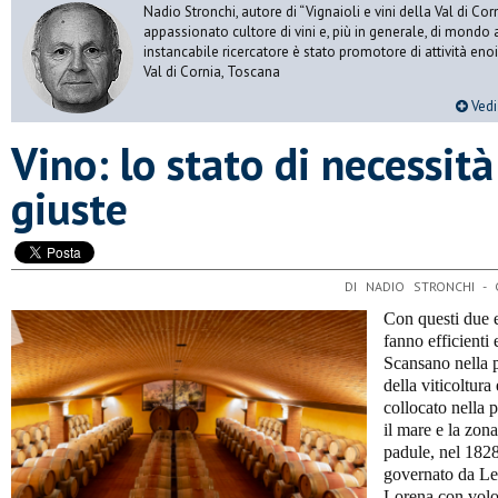
Nadio Stronchi, autore di “Vignaioli e vini della Val di Corn
appassionato cultore di vini e, più in generale, di mondo a
instancabile ricercatore è stato promotore di attività eno
Val di Cornia, Toscana
Vedi 
Vino: lo stato di necessità
giuste
DI NADIO STRONCHI -
Con questi due el
fanno efficienti 
Scansano nella p
della viticoltura 
collocato nella p
il mare e la zona
padule, nel 182
governato da Le
Lorena con volon