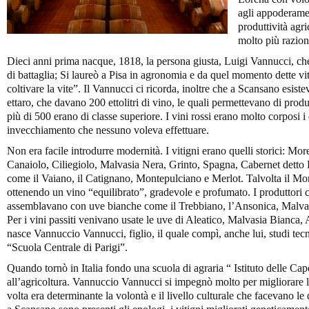
agli appoderame
produttività agri
molto più razion
Dieci anni prima nacque, 1818, la persona giusta, Luigi Vannucci, che 
di battaglia; Si laureò a Pisa in agronomia e da quel momento dette v
coltivare la vite”. Il Vannucci ci ricorda, inoltre che a Scansano esis
ettaro, che davano 200 ettolitri di vino, le quali permettevano di produ
più di 500 erano di classe superiore. I vini rossi erano molto corposi 
invecchiamento che nessuno voleva effettuare.
Non era facile introdurre modernità. I vitigni erano quelli storici: Mor
Canaiolo, Ciliegiolo, Malvasia Nera, Grinto, Spagna, Cabernet detto 
come il Vaiano, il Catignano, Montepulciano e Merlot. Talvolta il More
ottenendo un vino “equilibrato”, gradevole e profumato. I produttori c
assemblavano con uve bianche come il Trebbiano, l’Ansonica, Malvas
Per i vini passiti venivano usate le uve di Aleatico, Malvasia Bianca
nasce Vannuccio Vannucci, figlio, il quale compì, anche lui, studi tecn
“Scuola Centrale di Parigi”.
Quando tornò in Italia fondo una scuola di agraria “ Istituto delle Ca
all’agricoltura. Vannuccio Vannucci si impegnò molto per migliorare l
volta era determinante la volontà e il livello culturale che facevano le 