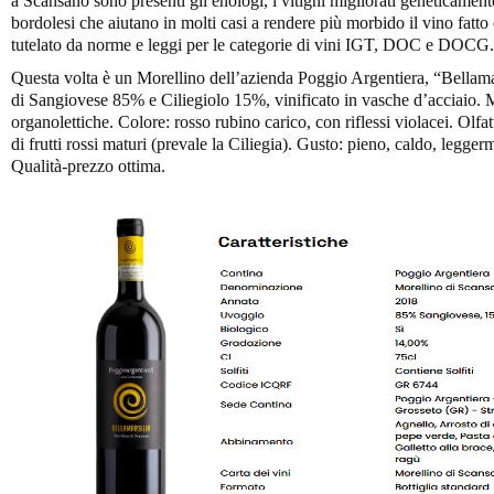
a Scansano sono presenti gli enologi, i vitigni migliorati geneticamente,
bordolesi che aiutano in molti casi a rendere più morbido il vino fatto
tutelato da norme e leggi per le categorie di vini IGT, DOC e DOCG.
Questa volta è un Morellino dell’azienda Poggio Argentiera, “Bellam
di Sangiovese 85% e Ciliegiolo 15%, vinificato in vasche d’acciaio. M
organolettiche. Colore: rosso rubino carico, con riflessi violacei. Olf
di frutti rossi maturi (prevale la Ciliegia). Gusto: pieno, caldo, legge
Qualità-prezzo ottima.