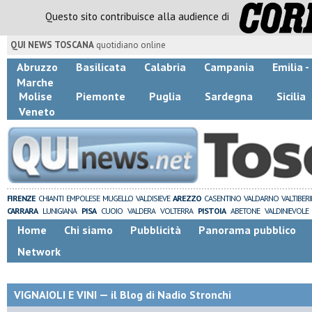
Questo sito contribuisce alla audience di
QUI NEWS TOSCANA
quotidiano online
Abruzzo
Basilicata
Calabria
Campania
Emilia 
Marche
Molise
Piemonte
Puglia
Sardegna
Sicilia
Veneto
FIRENZE
CHIANTI
EMPOLESE
MUGELLO
VALDISIEVE
AREZZO
CASENTINO
VALDARNO
VALTIBER
CARRARA
LUNIGIANA
PISA
CUOIO
VALDERA
VOLTERRA
PISTOIA
ABETONE
VALDINIEVOLE
Home
Chi siamo
Pubblicità
Panorama pubblico
Network
VIGNAIOLI E VINI — il Blog di Nadio Stronchi