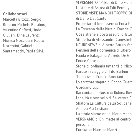
VI PRESENTO I MIEI... di Dino Fium
Le stelle di Astrea di Edit Permay
STORIE VISPE MA NON TROPPO 
Collaboratori
di Dario Dal Canto
Marcella Bitozzi, Sergio
Progettare il benessere di Erica F
Braccini, Michele Bufalino,
La Toscana della birra di Davide 
Valentina Caffieri, Linda
Cose strane e posti assurdi di Bl
Giuliani, Dina Laurenzi,
Storielba di Alessandro Canestrell
Monica Nocciolini, Paolo
NEURONEWS di Alberto Arturo Ver
Nocentini, Gabriele
Pensieri della domenica di Libero 
Santarnecchi, Paola Silvi.
Fauda e balagan di Alfredo De Gi
Enrico Catassi
Storie di ordinaria umanità di Nico
Parole in viaggio di Tito Barbini
Turbative di Franco Bonciani
Lo scrittore sfigato di Enrico Guerr
Gordiano Lupi
Raccontare di Gusto di Rubina Rov
Legalità e non solo di Salvatore C
Shalom La Cultura della Solidarie
Andrea Pio Cristiani
La storia siamo noi di Mario Mann
VERSI-AMO di Chi mette al centro 
persona
Eureka! di Nausica Manzi