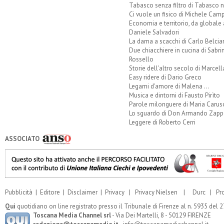
Tabasco senza filtro di Tabasco n
Ci vuole un fisico di Michele Camp
Economia e territorio, da globale 
Daniele Salvadori
La dama a scacchi di Carlo Belcia
Due chiacchiere in cucina di Sabri
Rossello
Storie dell'altro secolo di Marcell
Easy ridere di Dario Greco
Legami d'amore di Malena ...
Musica e dintorni di Fausto Pirìto
Parole milonguere di Maria Carus
Lo sguardo di Don Armando Zappo
Leggere di Roberto Cerri
ASSOCIATO
Pubblicità
|
Editore
|
Disclaimer
|
Privacy
|
Privacy Nielsen
|
Durc
|
Pr
Qui
quotidiano on line registrato presso il Tribunale di Firenze al n. 5935 del
Toscana Media Channel srl
- Via Dei Martelli, 8 - 50129 FIRENZE