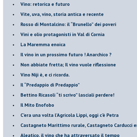
​Vino: retorica e futuro
​Vite, uva, vino, storia antica e recente
​Rosso di Montalcino: il “Brunello” dei poveri
Vini e olio protagonisti in Val di Cornia
​La Maremma enoica
Il vino in un prossimo futuro ! Anarchico ?
​Non abbiate fretta; Il vino vuole riflessione
​Vino Niji è, e ci ricorda.
Il “Predappio di Predappio”
Bettino Ricasoli “ti scrivo” lasciali perdere!
Il Mito Enofobo
​C’era una volta l'Agricola Lippi, oggi c'è Petra
​Castagneto Marittimo rurale, Castagneto Carducci e
Aleatico, il vino che ha attraversato il tempo