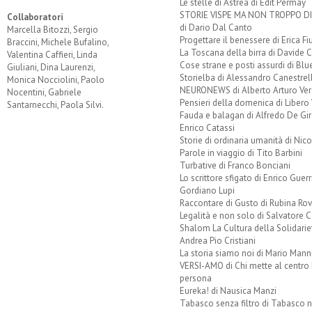
Le stelle di Astrea di Edit Permay
STORIE VISPE MA NON TROPPO 
Collaboratori
di Dario Dal Canto
Marcella Bitozzi, Sergio
Progettare il benessere di Erica F
Braccini, Michele Bufalino,
La Toscana della birra di Davide 
Valentina Caffieri, Linda
Cose strane e posti assurdi di Bl
Giuliani, Dina Laurenzi,
Storielba di Alessandro Canestrell
Monica Nocciolini, Paolo
NEURONEWS di Alberto Arturo Ver
Nocentini, Gabriele
Pensieri della domenica di Libero 
Santarnecchi, Paola Silvi.
Fauda e balagan di Alfredo De Gi
Enrico Catassi
Storie di ordinaria umanità di Nico
Parole in viaggio di Tito Barbini
Turbative di Franco Bonciani
Lo scrittore sfigato di Enrico Guerr
Gordiano Lupi
Raccontare di Gusto di Rubina Rov
Legalità e non solo di Salvatore C
Shalom La Cultura della Solidarie
Andrea Pio Cristiani
La storia siamo noi di Mario Mann
VERSI-AMO di Chi mette al centro 
persona
Eureka! di Nausica Manzi
Tabasco senza filtro di Tabasco n