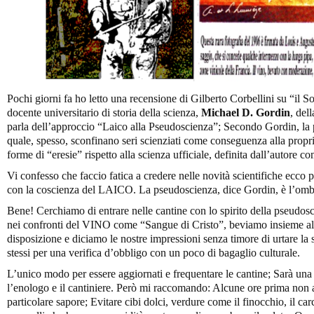
Pochi giorni fa ho letto una recensione di Gilberto Corbellini su “il So
docente universitario di storia della scienza,
Michael D. Gordin
, del
parla dell’approccio “Laico alla Pseudoscienza”; Secondo Gordin, la p
quale, spesso, sconfinano seri scienziati come conseguenza alla propri
forme di “eresie” rispetto alla scienza ufficiale, definita dall’autore 
Vi confesso che faccio fatica a credere nelle novità scientifiche ecco 
con la coscienza del LAICO. La pseudoscienza, dice Gordin, è l’omb
Bene! Cerchiamo di entrare nelle cantine con lo spirito della pseudoscie
nei confronti del VINO come “Sangue di Cristo”, beviamo insieme al c
disposizione e diciamo le nostre impressioni senza timore di urtare la
stessi per una verifica d’obbligo con un poco di bagaglio culturale.
L’unico modo per essere aggiornati e frequentare le cantine; Sarà una 
l’enologo e il cantiniere. Però mi raccomando: Alcune ore prima non al
particolare sapore; Evitare cibi dolci, verdure come il finocchio, il carc