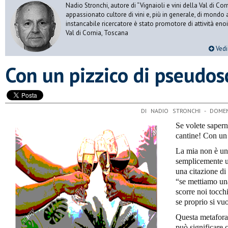
Nadio Stronchi, autore di “Vignaioli e vini della Val di Corn
appassionato cultore di vini e, più in generale, di mondo a
instancabile ricercatore è stato promotore di attività eno
Val di Cornia, Toscana
Vedi 
Con un pizzico di pseudos
DI NADIO STRONCHI - DOM
Se volete sapern
cantine! Con un
La mia non è un
semplicemente u
una citazione di
“se mettiamo un
scorre noi tocchi
se proprio si vu
Questa metafora
può significare c