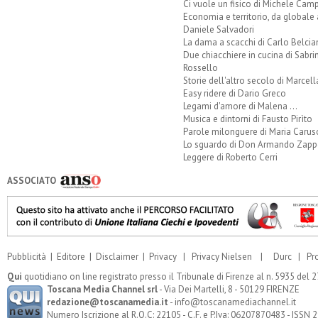
Ci vuole un fisico di Michele Camp
Economia e territorio, da globale 
Daniele Salvadori
La dama a scacchi di Carlo Belcia
Due chiacchiere in cucina di Sabri
Rossello
Storie dell'altro secolo di Marcell
Easy ridere di Dario Greco
Legami d'amore di Malena ...
Musica e dintorni di Fausto Pirìto
Parole milonguere di Maria Carus
Lo sguardo di Don Armando Zappo
Leggere di Roberto Cerri
ASSOCIATO
Pubblicità
|
Editore
|
Disclaimer
|
Privacy
|
Privacy Nielsen
|
Durc
|
Pr
Qui
quotidiano on line registrato presso il Tribunale di Firenze al n. 5935 del
Toscana Media Channel srl
- Via Dei Martelli, 8 - 50129 FIRENZE
redazione@toscanamedia.it
- info@toscanamediachannel.it
Numero Iscrizione al R.O.C: 22105 - C.F. e P.Iva: 06207870483 - ISSN