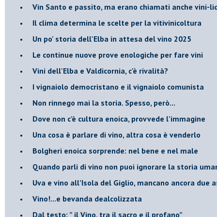
​Vin Santo e passito, ma erano chiamati anche vini-l
Il clima determina le scelte per la vitivinicoltura
Un po' storia dell'Elba in attesa del vino 2025
Le continue nuove prove enologiche per fare vini
Vini dell'Elba e Valdicornia, c'è rivalità?
​I vignaiolo democristano e il vignaiolo comunista
​Non rinnego mai la storia. Spesso, però...
​Dove non c’è cultura enoica, provvede l’immagine
​Una cosa è parlare di vino, altra cosa è venderlo
Bolgheri enoica sorprende: nel bene e nel male
​Quando parli di vino non puoi ignorare la storia uman
Uva e vino all’Isola del Giglio, mancano ancora due a
​Vino!...e bevanda dealcolizzata
​Dal testo: ” il Vino, tra il sacro e il profano”