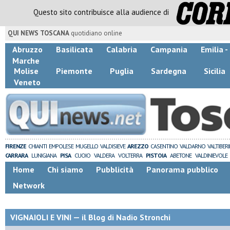
Questo sito contribuisce alla audience di
QUI NEWS TOSCANA
quotidiano online
Abruzzo
Basilicata
Calabria
Campania
Emilia 
Marche
Molise
Piemonte
Puglia
Sardegna
Sicilia
Veneto
FIRENZE
CHIANTI
EMPOLESE
MUGELLO
VALDISIEVE
AREZZO
CASENTINO
VALDARNO
VALTIBER
CARRARA
LUNIGIANA
PISA
CUOIO
VALDERA
VOLTERRA
PISTOIA
ABETONE
VALDINIEVOLE
Home
Chi siamo
Pubblicità
Panorama pubblico
Network
VIGNAIOLI E VINI — il Blog di Nadio Stronchi