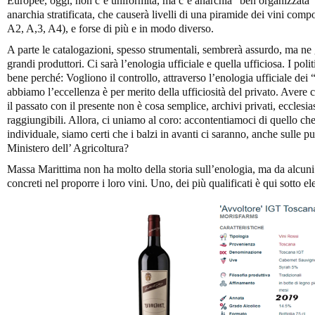
Europee, oggi, non c’è uniformità, ma c’è anarchia “ben organizzata”
anarchia stratificata, che causerà livelli di una piramide dei vini comp
A2, A,3, A4), e forse di più e in modo diverso.
A parte le catalogazioni, spesso strumentali, sembrerà assurdo, ma ne
grandi produttori. Ci sarà l’enologia ufficiale e quella ufficiosa. I po
bene perché: Vogliono il controllo, attraverso l’enologia ufficiale dei 
abbiamo l’eccellenza è per merito della ufficiosità del privato. Avere c
il passato con il presente non è cosa semplice, archivi privati, ecclesiast
raggiungibili. Allora, ci uniamo al coro: accontentiamoci di quello ch
individuale, siamo certi che i balzi in avanti ci saranno, anche sulle pu
Ministero dell’ Agricoltura?
Massa Marittima non ha molto della storia sull’enologia, ma da alcuni
concreti nel proporre i loro vini. Uno, dei più qualificati è qui sotto el