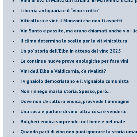
​Vino di uva di Malvasia Istriana: in Maremma usata 
​Libreria antiquaria e il “vino scritto”
​Viticoltura e vini: il Manzoni che non ti aspetti
​Vin Santo e passito, ma erano chiamati anche vini-l
Il clima determina le scelte per la vitivinicoltura
Un po' storia dell'Elba in attesa del vino 2025
Le continue nuove prove enologiche per fare vini
Vini dell'Elba e Valdicornia, c'è rivalità?
​I vignaiolo democristano e il vignaiolo comunista
​Non rinnego mai la storia. Spesso, però...
​Dove non c’è cultura enoica, provvede l’immagine
​Una cosa è parlare di vino, altra cosa è venderlo
Bolgheri enoica sorprende: nel bene e nel male
​Quando parli di vino non puoi ignorare la storia uman