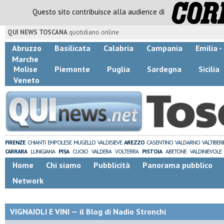
Questo sito contribuisce alla audience di
QUI NEWS TOSCANA
quotidiano online
Abruzzo
Basilicata
Calabria
Campania
Emilia 
Marche
Molise
Piemonte
Puglia
Sardegna
Sicilia
Veneto
FIRENZE
CHIANTI
EMPOLESE
MUGELLO
VALDISIEVE
AREZZO
CASENTINO
VALDARNO
VALTIBER
CARRARA
LUNIGIANA
PISA
CUOIO
VALDERA
VOLTERRA
PISTOIA
ABETONE
VALDINIEVOLE
Home
Chi siamo
Pubblicità
Panorama pubblico
Network
VIGNAIOLI E VINI — il Blog di Nadio Stronchi