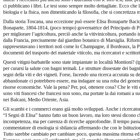
ci pubblicano i libri. Le tesi sono sempre molto dettagliate. Ecco che l
biologia e la fisica, non dimenticando la filosofia, che si concretizza m
Dalla storia Toscana, una eccezione può essere Elisa Bonaparte Bacio
Bonaparte, 1804-1814, (poco tempo) governatrice del Principato di Pi
per migliorare l’agricoltura, perciò anche la vitivinicoltura, portando i
dalla Francia, precisamente dal giardino botanico di Marsiglia. Rifornit
rappresentavano i territori noti come lo Champagne, il Bordeaux, la P
documenti del trasporto del materiale viticolo, ma ricercatori e scrittor
Questi vitigni-barbatelle sono state impiantate in località Montioni? (i
per curarsi la salute con bagni termali. Le strutture dissestate dei bagn
segni della viti e dei vigneti. Forse, facendo una ricerca accurata su de
abbandonate ci potrebbero essere, ma indagare su una roba del gener
risorse economiche. Vale la pena? Per, poi, ottenere cosa? Che le viti 
sono viti francesi che francesi non sono, ma portate la dai romani a su
nei Balcani, Medio Oriente, Asia.
Gli scambi e i commerci erano già molto sviluppati. Anche i ricercator
“I Segni di Elisa” hanno fatto un buon lavoro, ma loro stessi dicono 
incompetenza, ma per carenza di ricerche approfondite. Il tempo passa
commentatore di enologia si sbilancia affermando che con le Istituzio
Tutto sarebbe cambiato per cambiare poco, questa massima ritorna ed è 