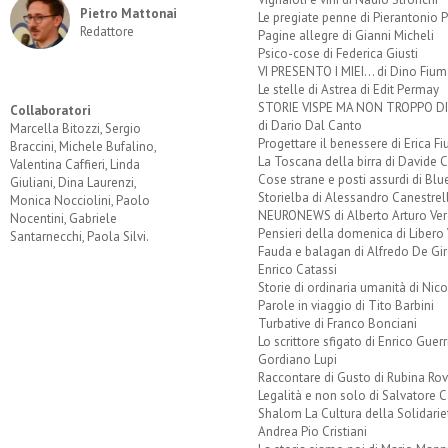
Pietro Mattonai
Le pregiate penne di Pierantonio P
Redattore
Pagine allegre di Gianni Micheli
Psico-cose di Federica Giusti
VI PRESENTO I MIEI... di Dino Fium
Le stelle di Astrea di Edit Permay
STORIE VISPE MA NON TROPPO 
Collaboratori
di Dario Dal Canto
Marcella Bitozzi, Sergio
Progettare il benessere di Erica F
Braccini, Michele Bufalino,
La Toscana della birra di Davide 
Valentina Caffieri, Linda
Cose strane e posti assurdi di Bl
Giuliani, Dina Laurenzi,
Storielba di Alessandro Canestrell
Monica Nocciolini, Paolo
NEURONEWS di Alberto Arturo Ver
Nocentini, Gabriele
Pensieri della domenica di Libero 
Santarnecchi, Paola Silvi.
Fauda e balagan di Alfredo De Gi
Enrico Catassi
Storie di ordinaria umanità di Nico
Parole in viaggio di Tito Barbini
Turbative di Franco Bonciani
Lo scrittore sfigato di Enrico Guerr
Gordiano Lupi
Raccontare di Gusto di Rubina Rov
Legalità e non solo di Salvatore C
Shalom La Cultura della Solidarie
Andrea Pio Cristiani