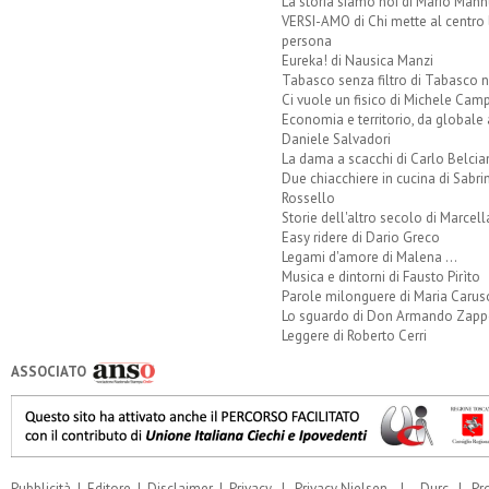
La storia siamo noi di Mario Mann
VERSI-AMO di Chi mette al centro 
persona
Eureka! di Nausica Manzi
Tabasco senza filtro di Tabasco n
Ci vuole un fisico di Michele Camp
Economia e territorio, da globale 
Daniele Salvadori
La dama a scacchi di Carlo Belcia
Due chiacchiere in cucina di Sabri
Rossello
Storie dell'altro secolo di Marcell
Easy ridere di Dario Greco
Legami d'amore di Malena ...
Musica e dintorni di Fausto Pirìto
Parole milonguere di Maria Carus
Lo sguardo di Don Armando Zappo
Leggere di Roberto Cerri
ASSOCIATO
Pubblicità
|
Editore
|
Disclaimer
|
Privacy
|
Privacy Nielsen
|
Durc
|
Pr