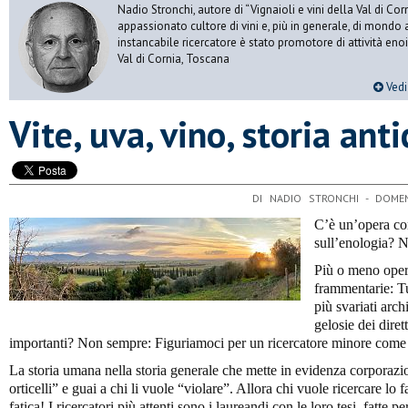
Nadio Stronchi, autore di “Vignaioli e vini della Val di Corn
appassionato cultore di vini e, più in generale, di mondo a
instancabile ricercatore è stato promotore di attività eno
Val di Cornia, Toscana
Vedi 
​Vite, uva, vino, storia ant
DI NADIO STRONCHI - DOM
C’è un’opera co
sull’enologia? 
Più o meno opere
frammentarie: Tu
più svariati arch
gelosie dei diret
importanti? Non sempre: Figuriamoci per un ricercatore minore come i
La storia umana nella storia generale che mette in evidenza corporazio
orticelli” e guai a chi li vuole “violare”. Allora chi vuole ricercare l
fatica! I ricercatori più attenti sono i laureandi con le loro tesi, fatte p