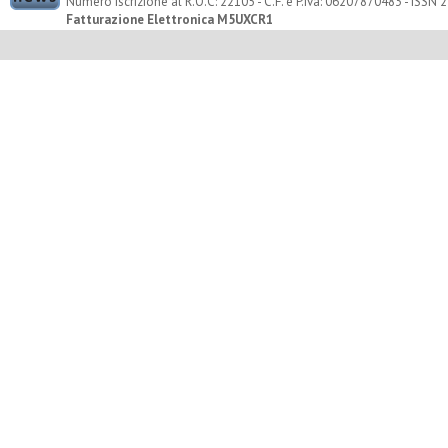
Numero Iscrizione al R.O.C: 22105 - C.F. e P.Iva: 06207870483 - ISSN
Fatturazione Elettronica M5UXCR1