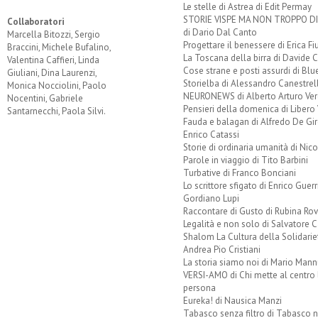
Le stelle di Astrea di Edit Permay
STORIE VISPE MA NON TROPPO 
Collaboratori
di Dario Dal Canto
Marcella Bitozzi, Sergio
Progettare il benessere di Erica F
Braccini, Michele Bufalino,
La Toscana della birra di Davide 
Valentina Caffieri, Linda
Cose strane e posti assurdi di Bl
Giuliani, Dina Laurenzi,
Storielba di Alessandro Canestrell
Monica Nocciolini, Paolo
NEURONEWS di Alberto Arturo Ver
Nocentini, Gabriele
Pensieri della domenica di Libero 
Santarnecchi, Paola Silvi.
Fauda e balagan di Alfredo De Gi
Enrico Catassi
Storie di ordinaria umanità di Nico
Parole in viaggio di Tito Barbini
Turbative di Franco Bonciani
Lo scrittore sfigato di Enrico Guerr
Gordiano Lupi
Raccontare di Gusto di Rubina Rov
Legalità e non solo di Salvatore C
Shalom La Cultura della Solidarie
Andrea Pio Cristiani
La storia siamo noi di Mario Mann
VERSI-AMO di Chi mette al centro 
persona
Eureka! di Nausica Manzi
Tabasco senza filtro di Tabasco n