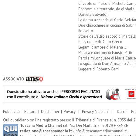
Ci vuole un fisico di Michele Camp
Economia e territorio, da globale 
Daniele Salvadori
La dama a scacchi di Carlo Belcia
Due chiacchiere in cucina di Sabri
Rossello
Storie dell'altro secolo di Marcell
Easy ridere di Dario Greco
Legami d'amore di Malena ...
Musica e dintorni di Fausto Pirìto
Parole milonguere di Maria Carus
Lo sguardo di Don Armando Zappo
Leggere di Roberto Cerri
ASSOCIATO
Pubblicità
|
Editore
|
Disclaimer
|
Privacy
|
Privacy Nielsen
|
Durc
|
Pr
Qui
quotidiano on line registrato presso il Tribunale di Firenze al n. 5935 del
Toscana Media Channel srl
- Via Dei Martelli, 8 - 50129 FIRENZE
redazione@toscanamedia.it
- info@toscanamediachannel.it