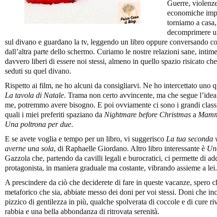
Guerre, violenze
economiche impor
torniamo a casa
decomprimere un
sul divano e guardano la tv, leggendo un libro oppure conversando co
dall’altra parte dello schermo. Curiamo le nostre relazioni sane, intime
davvero liberi di essere noi stessi, almeno in quello spazio risicato c
seduti su quel divano.
Rispetto ai film, ne ho alcuni da consigliarvi. Ne ho intercettato uno qu
La tavola di Natale
. Trama non certo avvincente, ma che segue l’idea 
me, potremmo avere bisogno. E poi ovviamente ci sono i grandi classi
quali i miei preferiti spaziano da
Nightmare before Christmas
a
Mamma
Una poltrona per due
.
E se avete voglia e tempo per un libro, vi suggerisco
La tua seconda 
averne una sola
, di Raphaelle Giordano. Altro libro interessante è
Una
Gazzola che, partendo da cavilli legali e burocratici, ci permette di a
protagonista, in maniera graduale ma costante, vibrando assieme a lei.
A prescindere da ciò che deciderete di fare in queste vacanze, spero che
metaforico che sia, abbiate messo dei doni per voi stessi. Doni che in
pizzico di gentilezza in più, qualche spolverata di coccole e di cure riv
rabbia e una bella abbondanza di ritrovata serenità.