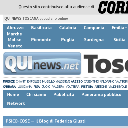
Questo sito contribuisce alla audience di
QUI NEWS TOSCANA
quotidiano online
Abruzzo
Basilicata
Calabria
Campania
Emilia 
Marche
Molise
Piemonte
Puglia
Sardegna
Sicilia
Veneto
FIRENZE
CHIANTI
EMPOLESE
MUGELLO
VALDISIEVE
AREZZO
CASENTINO
VALDARNO
VALTIBER
CARRARA
LUNIGIANA
PISA
CUOIO
VALDERA
VOLTERRA
PISTOIA
ABETONE
VALDINIEVOLE
Home
Chi siamo
Pubblicità
Panorama pubblico
Network
PSICO-COSE — il Blog di Federica Giusti