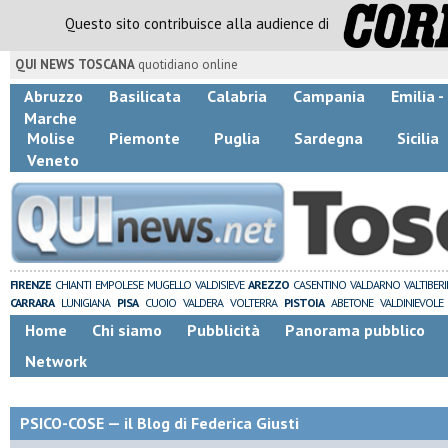
Questo sito contribuisce alla audience di
QUI NEWS TOSCANA
quotidiano online
Abruzzo
Basilicata
Calabria
Campania
Emilia 
Marche
Molise
Piemonte
Puglia
Sardegna
Sicilia
Veneto
FIRENZE
CHIANTI
EMPOLESE
MUGELLO
VALDISIEVE
AREZZO
CASENTINO
VALDARNO
VALTIBER
CARRARA
LUNIGIANA
PISA
CUOIO
VALDERA
VOLTERRA
PISTOIA
ABETONE
VALDINIEVOLE
Home
Chi siamo
Pubblicità
Panorama pubblico
Network
PSICO-COSE — il Blog di Federica Giusti