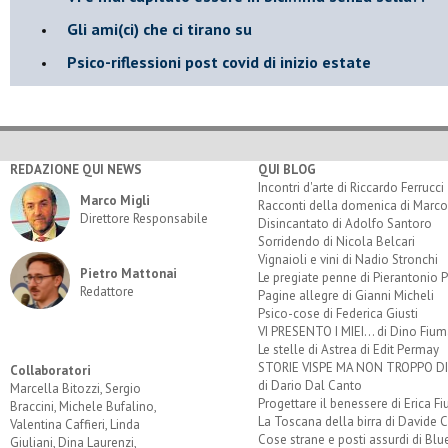
​Gli ami(ci) che ci tirano su
Psico-riflessioni post covid di inizio estate
REDAZIONE QUI NEWS
QUI BLOG
Incontri d'arte di Riccardo Ferrucci
Marco Migli
Racconti della domenica di Marco
Direttore Responsabile
Disincantato di Adolfo Santoro
Sorridendo di Nicola Belcari
Vignaioli e vini di Nadio Stronchi
Pietro Mattonai
Le pregiate penne di Pierantonio P
Redattore
Pagine allegre di Gianni Micheli
Psico-cose di Federica Giusti
VI PRESENTO I MIEI... di Dino Fium
Le stelle di Astrea di Edit Permay
STORIE VISPE MA NON TROPPO 
Collaboratori
di Dario Dal Canto
Marcella Bitozzi, Sergio
Progettare il benessere di Erica F
Braccini, Michele Bufalino,
La Toscana della birra di Davide 
Valentina Caffieri, Linda
Cose strane e posti assurdi di Bl
Giuliani, Dina Laurenzi,