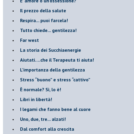
​E’ amore o un’ossessione?
​Il prezzo della salute
​Respira... puoi farcela!
​Tutto chiede... gentilezza!
​Far west
​La storia dei Succhiaenergie
​Aiutati….che il Terapeuta ti aiuta!
​L’importanza della gentilezza
​Stress “buono” e stress “cattivo”
​È normale? Sì, lo è!
​Libri in libertà!
​I legami che fanno bene al cuore
Uno, due, tre... alzati!​
​Dal comfort alla crescita