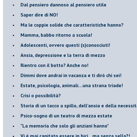
​Dal pensiero dannoso al pensiero utile
​Saper dire di NO!
​Ma le coppie solide che caratteristiche hanno?
​Mamma, babbo ritorno a scuola!
Adolescenti, ovvero questi (s)conosciuti!
Ansia, depressione e la terra di mezzo
​Rientro con il botto? Anche no!
Dimmi dove andrai in vacanza e ti dirò chi sei!
​Estate, psicologia, animali…una strana triade!
​Crisi o possibilità?
​Storia di un tacco a spillo, dell’ansia e della necessi
​Psico-sogno di un teatro di mezza estate
"La memoria che solo gli anziani hanno"
​Vi è mai capitato essere in bici…ma senza sella?!