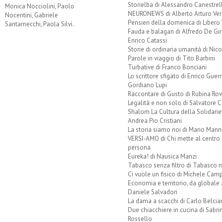
Storielba di Alessandro Canestrell
Monica Nocciolini, Paolo
NEURONEWS di Alberto Arturo Ver
Nocentini, Gabriele
Pensieri della domenica di Libero 
Santarnecchi, Paola Silvi.
Fauda e balagan di Alfredo De Gi
Enrico Catassi
Storie di ordinaria umanità di Nico
Parole in viaggio di Tito Barbini
Turbative di Franco Bonciani
Lo scrittore sfigato di Enrico Guerr
Gordiano Lupi
Raccontare di Gusto di Rubina Rov
Legalità e non solo di Salvatore C
Shalom La Cultura della Solidarie
Andrea Pio Cristiani
La storia siamo noi di Mario Mann
VERSI-AMO di Chi mette al centro 
persona
Eureka! di Nausica Manzi
Tabasco senza filtro di Tabasco n
Ci vuole un fisico di Michele Camp
Economia e territorio, da globale 
Daniele Salvadori
La dama a scacchi di Carlo Belcia
Due chiacchiere in cucina di Sabri
Rossello