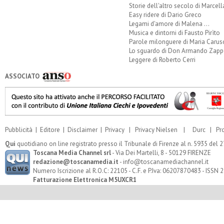
Storie dell'altro secolo di Marcell
Easy ridere di Dario Greco
Legami d'amore di Malena ...
Musica e dintorni di Fausto Pirìto
Parole milonguere di Maria Carus
Lo sguardo di Don Armando Zappo
Leggere di Roberto Cerri
ASSOCIATO
Pubblicità
|
Editore
|
Disclaimer
|
Privacy
|
Privacy Nielsen
|
Durc
|
Pr
Qui
quotidiano on line registrato presso il Tribunale di Firenze al n. 5935 del
Toscana Media Channel srl
- Via Dei Martelli, 8 - 50129 FIRENZE
redazione@toscanamedia.it
- info@toscanamediachannel.it
Numero Iscrizione al R.O.C: 22105 - C.F. e P.Iva: 06207870483 - ISSN
Fatturazione Elettronica M5UXCR1