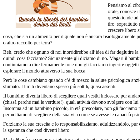
Pensiamo al cib
orale, conosce i
questo tende ad 
tiro, soprattutto
crescere libero s
cosa, che sia un alimento per il quale non è ancora fisiologicamente pr
o altro raccolto per terra?
Beh, credo che ognuno di noi inorridirebbe all’idea di far deglutire l
quindi cosa facciamo? Sicuramente gli diciamo di no. Magari il bamb
continuiamo a dire fermamente no e non gli facciamo ingerire oggetti
esplorare il mondo attraverso la sua bocca.
Però le cose cambiano quando c’è di mezzo la salute psicologica anzic
sfumato. I limiti diventano spesso più sottili, quasi assenti.
Il bambino diventa libero di scegliere quali vestiti indossare per anda
(chissà perché mai le verdure!), quali attività devono svolgere con lui 
Insomma ad un bambino piccolo, in età prescolare, non gli facciamo ma
permettiamo di scegliere della sua vita come se avesse le capacità psic
Forziamo la sua crescita e lo responsabilizziamo, adultizzandolo, pur 
la speranza che così diventi libero.
Ma la libertà va compresa, interiorizzata, vissuta, ancora prima di esse