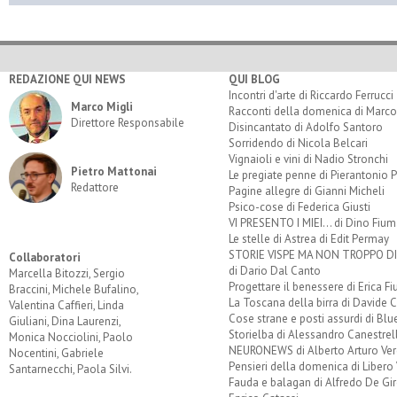
REDAZIONE QUI NEWS
QUI BLOG
Incontri d'arte di Riccardo Ferrucci
Marco Migli
Racconti della domenica di Marco
Direttore Responsabile
Disincantato di Adolfo Santoro
Sorridendo di Nicola Belcari
Vignaioli e vini di Nadio Stronchi
Pietro Mattonai
Le pregiate penne di Pierantonio P
Redattore
Pagine allegre di Gianni Micheli
Psico-cose di Federica Giusti
VI PRESENTO I MIEI... di Dino Fium
Le stelle di Astrea di Edit Permay
STORIE VISPE MA NON TROPPO 
Collaboratori
di Dario Dal Canto
Marcella Bitozzi, Sergio
Progettare il benessere di Erica F
Braccini, Michele Bufalino,
La Toscana della birra di Davide 
Valentina Caffieri, Linda
Cose strane e posti assurdi di Bl
Giuliani, Dina Laurenzi,
Storielba di Alessandro Canestrell
Monica Nocciolini, Paolo
NEURONEWS di Alberto Arturo Ver
Nocentini, Gabriele
Pensieri della domenica di Libero 
Santarnecchi, Paola Silvi.
Fauda e balagan di Alfredo De Gi