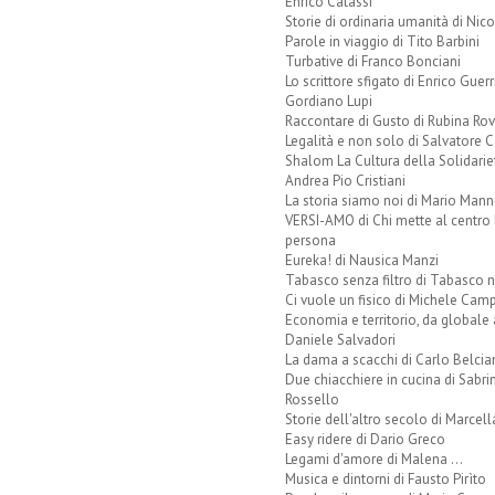
Enrico Catassi
Storie di ordinaria umanità di Nico
Parole in viaggio di Tito Barbini
Turbative di Franco Bonciani
Lo scrittore sfigato di Enrico Guerr
Gordiano Lupi
Raccontare di Gusto di Rubina Rov
Legalità e non solo di Salvatore C
Shalom La Cultura della Solidarie
Andrea Pio Cristiani
La storia siamo noi di Mario Mann
VERSI-AMO di Chi mette al centro 
persona
Eureka! di Nausica Manzi
Tabasco senza filtro di Tabasco n
Ci vuole un fisico di Michele Camp
Economia e territorio, da globale 
Daniele Salvadori
La dama a scacchi di Carlo Belcia
Due chiacchiere in cucina di Sabri
Rossello
Storie dell'altro secolo di Marcell
Easy ridere di Dario Greco
Legami d'amore di Malena ...
Musica e dintorni di Fausto Pirìto