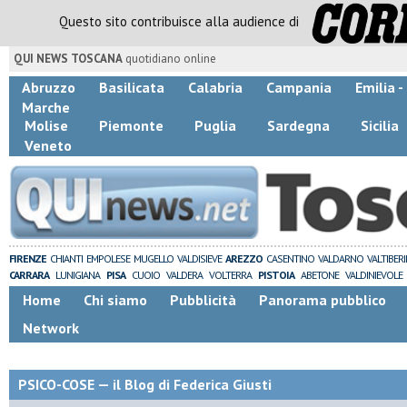
Questo sito contribuisce alla audience di
QUI NEWS TOSCANA
quotidiano online
Abruzzo
Basilicata
Calabria
Campania
Emilia 
Marche
Molise
Piemonte
Puglia
Sardegna
Sicilia
Veneto
FIRENZE
CHIANTI
EMPOLESE
MUGELLO
VALDISIEVE
AREZZO
CASENTINO
VALDARNO
VALTIBER
CARRARA
LUNIGIANA
PISA
CUOIO
VALDERA
VOLTERRA
PISTOIA
ABETONE
VALDINIEVOLE
Home
Chi siamo
Pubblicità
Panorama pubblico
Network
PSICO-COSE — il Blog di Federica Giusti