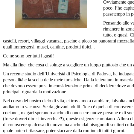
Ovviamente quei
poco, l’ho capit
passatempo in p
Pensando alle va
rimanere in zon
tutto, o quasi. C
castelli, resort, villaggi vacanza, piscine a picco su panorami mozzafia
quali immergersi, musei, cantine, prodotti tipici...
Ce ne sono per tutti i gusti!
Ma alla fine, che cosa ci spinge a scegliere un luogo piuttosto che un 
Un recente studio dell’Univeristà di Psicologia di Padova, ha indagato le
personalità e la scelta delle mete turistiche. Dalla letteratura in materi
che devono essere presi in considerazione prima di decidere dove and
principali riguarda la motivazione.
Nel corso del nostro ciclo di vita, ci troviamo a cambiare, talvolta an
andiamo in vacanza. Se da giovani adulti l’idea è quella di conoscere 
coetanei, magari sperando anche di conoscere nuove persone e di soci
(forse dovrei dire si invecchia?!), queste esigenze cambiano. Allora ci
di conoscere qualcosa di nuovo ma anche dal bisogno di sentirci cullat
quale poterci rilassare, poter staccare dalla routine di tutti i giorni.