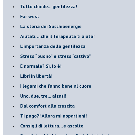
​Tutto chiede... gentilezza!
​Far west
​La storia dei Succhiaenergie
​Aiutati….che il Terapeuta ti aiuta!
​L’importanza della gentilezza
​Stress “buono” e stress “cattivo”
​È normale? Sì, lo è!
​Libri in libertà!
​I legami che fanno bene al cuore
Uno, due, tre... alzati!​
​Dal comfort alla crescita
​Ti pago?! Allora mi appartieni!​
​Consigli di lettura…e ascolto