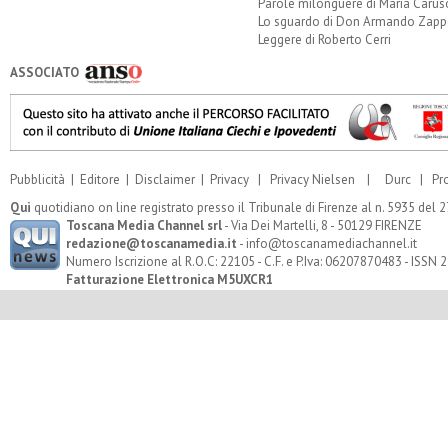
Parole milonguere di Maria Carus
Lo sguardo di Don Armando Zappo
Leggere di Roberto Cerri
ASSOCIATO
Pubblicità
|
Editore
|
Disclaimer
|
Privacy
|
Privacy Nielsen
|
Durc
|
Pr
Qui
quotidiano on line registrato presso il Tribunale di Firenze al n. 5935 del
Toscana Media Channel srl
- Via Dei Martelli, 8 - 50129 FIRENZE
redazione@toscanamedia.it
- info@toscanamediachannel.it
Numero Iscrizione al R.O.C: 22105 - C.F. e P.Iva: 06207870483 - ISSN
Fatturazione Elettronica M5UXCR1