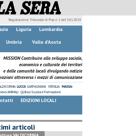
Registrazione Tribunale di Pisa n. 2 del 3.01.2019
azio
Liguria
Lombardia
Umbria
Valle d'Aosta
MISSION Contribuire allo sviluppo sociale,
economico e culturale dei territori
e delle comunità locali divulgando notizie
mazioni attraverso i mezzi di comunicazione
ALDICORNIA
LUCCA
GARFAGNANA
VERSILIA
MASSA-
news ANIMALI
QUInos Scuola e Formazione
ntatti
EDIZIONI LOCALI
imi articoli
ultura VALDICORNIA