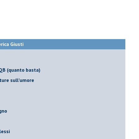
erica Giusti
 QB (quanto basta)
ture sull’umore
egno
lessi