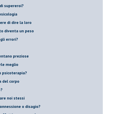
di supereroi?
 psicologia
ere di dire la loro
to diventa un peso
li errori?
ventano preziose
rle meglio
 psicoterapia?
a del corpo
e?
vare noi stessi
 connessione o disagio?