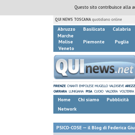
Questo sito contribuisce alla 
QUI NEWS TOSCANA
quotidiano online
Abruzzo
Basilicata
Calabria
Marche
Molise
Piemonte
Puglia
Veneto
FIRENZE
CHIANTI
EMPOLESE
MUGELLO
VALDISIEVE
AREZ
CARRARA
LUNIGIANA
PISA
CUOIO
VALDERA
VOLTERRA
Home
Chi siamo
Pubblicità
Network
PSICO-COSE — il Blog di Federica Giu