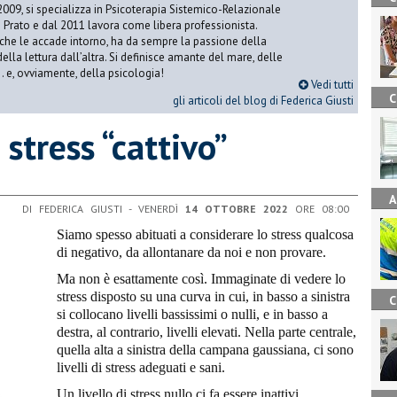
2009, si specializza in Psicoterapia Sistemico-Relazionale
 Prato e dal 2011 lavora come libera professionista.
 che le accade intorno, ha da sempre la passione della
ella lettura dall’altra. Si definisce amante del mare, delle
 e, ovviamente, della psicologia!
Vedi tutti
C
gli articoli del blog di Federica Giusti
 stress “cattivo”
A
DI FEDERICA GIUSTI - VENERDÌ
14 OTTOBRE 2022
ORE 08:00
Siamo spesso abituati a considerare lo stress qualcosa
di negativo, da allontanare da noi e non provare.
Ma non è esattamente così. Immaginate di vedere lo
stress disposto su una curva in cui, in basso a sinistra
C
si collocano livelli bassissimi o nulli, e in basso a
destra, al contrario, livelli elevati. Nella parte centrale,
quella alta a sinistra della campana gaussiana, ci sono
livelli di stress adeguati e sani.
Un livello di stress nullo ci fa essere inattivi,