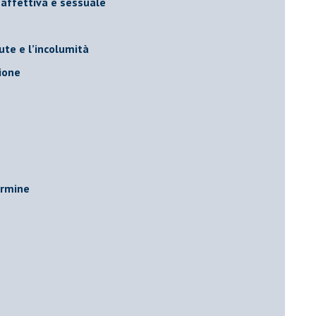
 affettiva e sessuale
ute e l’incolumità
ione
ermine