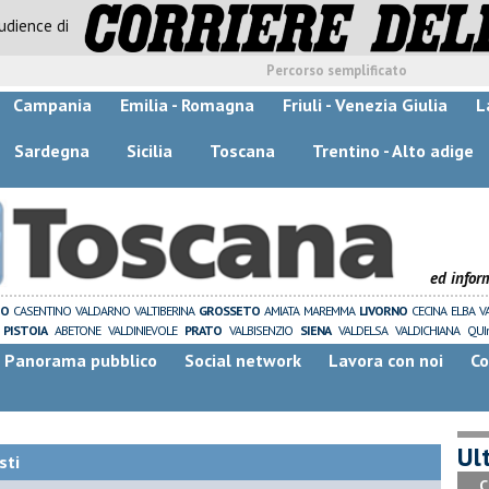
audience di
Percorso semplificato
Campania
Emilia - Romagna
Friuli - Venezia Giulia
L
Sardegna
Sicilia
Toscana
Trentino - Alto adige
ed infor
ZO
CASENTINO
VALDARNO
VALTIBERINA
GROSSETO
AMIATA
MAREMMA
LIVORNO
CECINA
ELBA
V
PISTOIA
ABETONE
VALDINIEVOLE
PRATO
VALBISENZIO
SIENA
VALDELSA
VALDICHIANA
QUI
Panorama pubblico
Social network
Lavora con noi
Co
Ult
sti
C