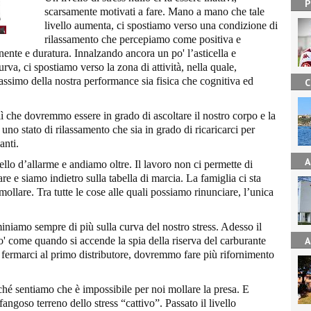
P
scarsamente motivati a fare. Mano a mano che tale
livello aumenta, ci spostiamo verso una condizione di
rilassamento che percepiamo come positiva e
nte e duratura. Innalzando ancora un po' l’asticella e
va, ci spostiamo verso la zona di attività, nella quale,
ssimo della nostra performance sia fisica che cognitiva ed
C
 lì che dovremmo essere in grado di ascoltare il nostro corpo e la
uno stato di rilassamento che sia in grado di ricaricarci per
anti.
A
llo d’allarme e andiamo oltre. Il lavoro non ci permette di
re e siamo indietro sulla tabella di marcia. La famiglia ci sta
llare. Tra tutte le cose alle quali possiamo rinunciare, l’unica
niamo sempre di più sulla curva del nostro stress. Adesso il
po' come quando si accende la spia della riserva del carburante
A
 fermarci al primo distributore, dovremmo fare più rifornimento
rché sentiamo che è impossibile per noi mollare la presa. E
angoso terreno dello stress “cattivo”. Passato il livello