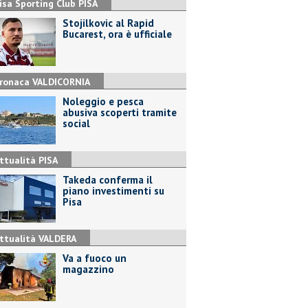
isa Sporting Club PISA
Stojilkovic al Rapid
Bucarest, ora è ufficiale
ronaca VALDICORNIA
Noleggio e pesca
abusiva scoperti tramite
social
ttualità PISA
Takeda conferma il
piano investimenti su
Pisa
ttualità VALDERA
Va a fuoco un
magazzino