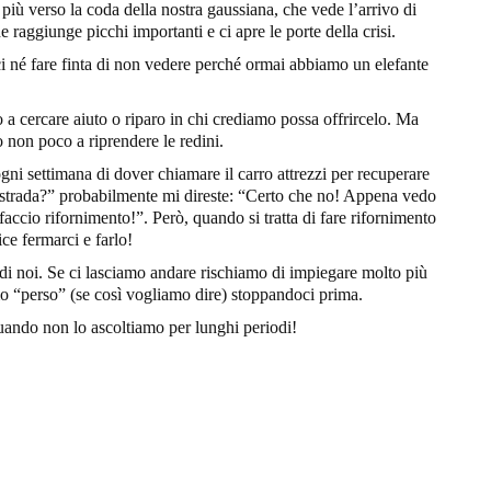
più verso la coda della nostra gaussiana, che vede l’arrivo di
 raggiunge picchi importanti e ci apre le porte della crisi.
 né fare finta di non vedere perché ormai abbiamo un elefante
o a cercare aiuto o riparo in chi crediamo possa offrircelo. Ma
o non poco a riprendere le redini.
 ogni settimana di dover chiamare il carro attrezzi per recuperare
rstrada?” probabilmente mi direste: “Certo che no! Appena vedo
 faccio rifornimento!”. Però, quando si tratta di fare rifornimento
ice fermarci e farlo!
di noi. Se ci lasciamo andare rischiamo di impiegare molto più
o “perso” (se così vogliamo dire) stoppandoci prima.
quando non lo ascoltiamo per lunghi periodi!