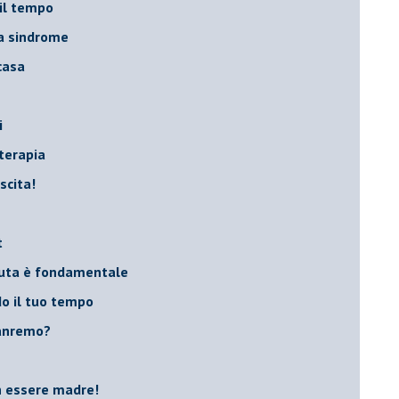
 il tempo
na sindrome
casa
i
oterapia
scita!
t
peuta è fondamentale
do il tuo tempo
Sanremo?
on essere madre!