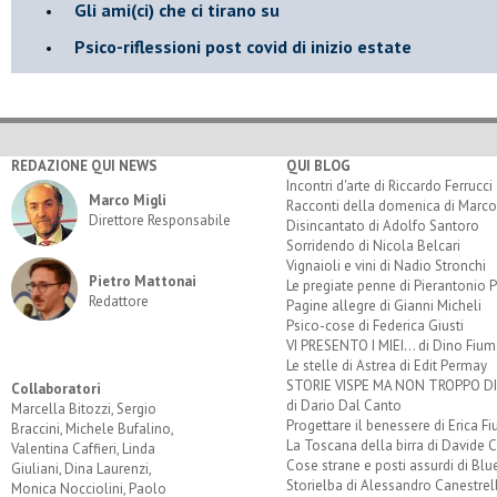
​Gli ami(ci) che ci tirano su
Psico-riflessioni post covid di inizio estate
REDAZIONE QUI NEWS
QUI BLOG
Incontri d'arte di Riccardo Ferrucci
Marco Migli
Racconti della domenica di Marco
Direttore Responsabile
Disincantato di Adolfo Santoro
Sorridendo di Nicola Belcari
Vignaioli e vini di Nadio Stronchi
Pietro Mattonai
Le pregiate penne di Pierantonio P
Redattore
Pagine allegre di Gianni Micheli
Psico-cose di Federica Giusti
VI PRESENTO I MIEI... di Dino Fium
Le stelle di Astrea di Edit Permay
STORIE VISPE MA NON TROPPO 
Collaboratori
di Dario Dal Canto
Marcella Bitozzi, Sergio
Progettare il benessere di Erica F
Braccini, Michele Bufalino,
La Toscana della birra di Davide 
Valentina Caffieri, Linda
Cose strane e posti assurdi di Bl
Giuliani, Dina Laurenzi,
Storielba di Alessandro Canestrell
Monica Nocciolini, Paolo