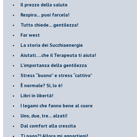
​Il prezzo della salute
​Respira... puoi farcela!
​Tutto chiede... gentilezza!
​Far west
​La storia dei Succhiaenergie
​Aiutati….che il Terapeuta ti aiuta!
​L’importanza della gentilezza
​Stress “buono” e stress “cattivo”
​È normale? Sì, lo è!
​Libri in libertà!
​I legami che fanno bene al cuore
Uno, due, tre... alzati!​
​Dal comfort alla crescita
​Ti pago?! Allora mi appartieni!​