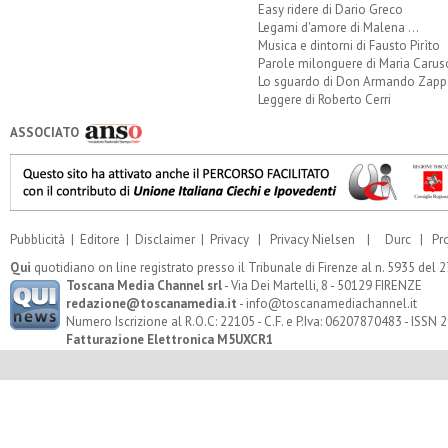
Easy ridere di Dario Greco
Legami d'amore di Malena ...
Musica e dintorni di Fausto Pirìto
Parole milonguere di Maria Carus
Lo sguardo di Don Armando Zappo
Leggere di Roberto Cerri
ASSOCIATO
Pubblicità
|
Editore
|
Disclaimer
|
Privacy
|
Privacy Nielsen
|
Durc
|
Pr
Qui
quotidiano on line registrato presso il Tribunale di Firenze al n. 5935 del
Toscana Media Channel srl
- Via Dei Martelli, 8 - 50129 FIRENZE
redazione@toscanamedia.it
- info@toscanamediachannel.it
Numero Iscrizione al R.O.C: 22105 - C.F. e P.Iva: 06207870483 - ISSN
Fatturazione Elettronica M5UXCR1