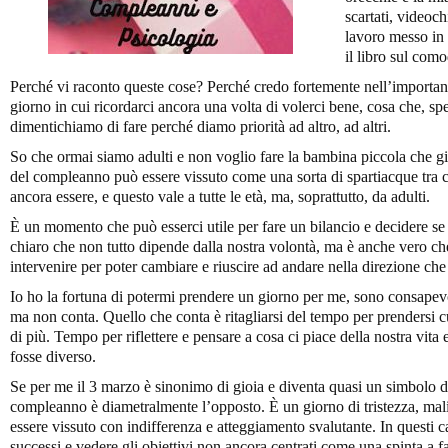
scartati, videoch
lavoro messo in
il libro sul como
Perché vi raconto queste cose? Perché credo fortemente nell’import
giorno in cui ricordarci ancora una volta di volerci bene, cosa che, spe
dimentichiamo di fare perché diamo priorità ad altro, ad altri.
So che ormai siamo adulti e non voglio fare la bambina piccola che gio
del compleanno può essere vissuto come una sorta di spartiacque tra
ancora essere, e questo vale a tutte le età, ma, soprattutto, da adulti.
È un momento che può esserci utile per fare un bilancio e decidere s
chiaro che non tutto dipende dalla nostra volontà, ma è anche vero che 
intervenire per poter cambiare e riuscire ad andare nella direzione che
Io ho la fortuna di potermi prendere un giorno per me, sono consapevol
ma non conta. Quello che conta è ritagliarsi del tempo per prendersi c
di più. Tempo per riflettere e pensare a cosa ci piace della nostra vit
fosse diverso.
Se per me il 3 marzo è sinonimo di gioia e diventa quasi un simbolo di r
compleanno è diametralmente l’opposto. È un giorno di tristezza, mali
essere vissuto con indifferenza e atteggiamento svalutante. In questi c
successi e vedere gli obiettivi non ancora centrati come una spinta a fa