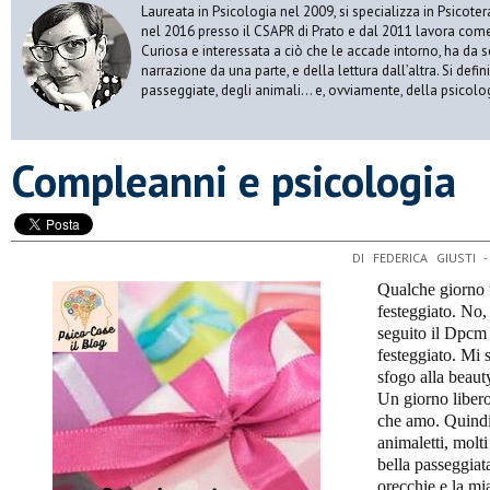
Laureata in Psicologia nel 2009, si specializza in Psicot
nel 2016 presso il CSAPR di Prato e dal 2011 lavora come 
Curiosa e interessata a ciò che le accade intorno, ha da 
narrazione da una parte, e della lettura dall’altra. Si def
passeggiate, degli animali… e, ovviamente, della psicolo
​Compleanni e psicologia
DI FEDERICA GIUSTI 
Qualche giorno 
festeggiato. No,
seguito il Dpcm 
festeggiato. Mi 
sfogo alla beaut
Un giorno libero
che amo. Quindi 
animaletti, molti
bella passeggiata
orecchie e la mi