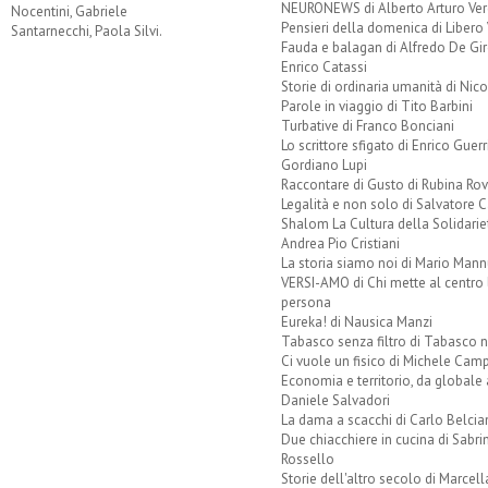
NEURONEWS di Alberto Arturo Ver
Nocentini, Gabriele
Pensieri della domenica di Libero 
Santarnecchi, Paola Silvi.
Fauda e balagan di Alfredo De Gi
Enrico Catassi
Storie di ordinaria umanità di Nico
Parole in viaggio di Tito Barbini
Turbative di Franco Bonciani
Lo scrittore sfigato di Enrico Guerr
Gordiano Lupi
Raccontare di Gusto di Rubina Rov
Legalità e non solo di Salvatore C
Shalom La Cultura della Solidarie
Andrea Pio Cristiani
La storia siamo noi di Mario Mann
VERSI-AMO di Chi mette al centro 
persona
Eureka! di Nausica Manzi
Tabasco senza filtro di Tabasco n
Ci vuole un fisico di Michele Camp
Economia e territorio, da globale 
Daniele Salvadori
La dama a scacchi di Carlo Belcia
Due chiacchiere in cucina di Sabri
Rossello
Storie dell'altro secolo di Marcell