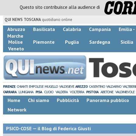
Questo sito contribuisce alla audience di
QUI NEWS TOSCANA
quotidiano online
Abruzzo
Basilicata
Calabria
Campania
Emilia 
Marche
Molise
Piemonte
Puglia
Sardegna
Sicilia
Veneto
FIRENZE
CHIANTI
EMPOLESE
MUGELLO
VALDISIEVE
AREZZO
CASENTINO
VALDARNO
VALTIBER
CARRARA
LUNIGIANA
PISA
CUOIO
VALDERA
VOLTERRA
PISTOIA
ABETONE
VALDINIEVOLE
Home
Chi siamo
Pubblicità
Panorama pubblico
Network
PSICO-COSE — il Blog di Federica Giusti