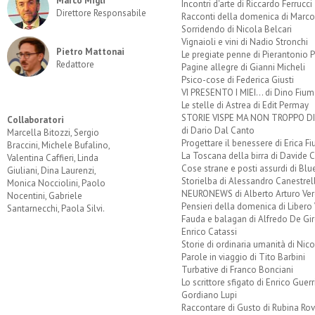
Marco Migli
Incontri d'arte di Riccardo Ferrucci
Direttore Responsabile
Racconti della domenica di Marco
Sorridendo di Nicola Belcari
Vignaioli e vini di Nadio Stronchi
Pietro Mattonai
Le pregiate penne di Pierantonio P
Redattore
Pagine allegre di Gianni Micheli
Psico-cose di Federica Giusti
VI PRESENTO I MIEI... di Dino Fium
Le stelle di Astrea di Edit Permay
STORIE VISPE MA NON TROPPO 
Collaboratori
di Dario Dal Canto
Marcella Bitozzi, Sergio
Progettare il benessere di Erica F
Braccini, Michele Bufalino,
La Toscana della birra di Davide 
Valentina Caffieri, Linda
Cose strane e posti assurdi di Bl
Giuliani, Dina Laurenzi,
Storielba di Alessandro Canestrell
Monica Nocciolini, Paolo
NEURONEWS di Alberto Arturo Ver
Nocentini, Gabriele
Pensieri della domenica di Libero 
Santarnecchi, Paola Silvi.
Fauda e balagan di Alfredo De Gi
Enrico Catassi
Storie di ordinaria umanità di Nico
Parole in viaggio di Tito Barbini
Turbative di Franco Bonciani
Lo scrittore sfigato di Enrico Guerr
Gordiano Lupi
Raccontare di Gusto di Rubina Rov