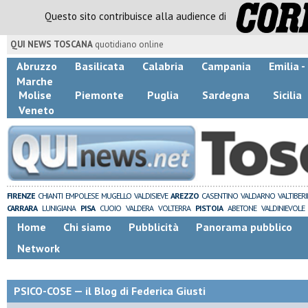
Questo sito contribuisce alla audience di
QUI NEWS TOSCANA
quotidiano online
Abruzzo
Basilicata
Calabria
Campania
Emilia 
Marche
Molise
Piemonte
Puglia
Sardegna
Sicilia
Veneto
FIRENZE
CHIANTI
EMPOLESE
MUGELLO
VALDISIEVE
AREZZO
CASENTINO
VALDARNO
VALTIBER
CARRARA
LUNIGIANA
PISA
CUOIO
VALDERA
VOLTERRA
PISTOIA
ABETONE
VALDINIEVOLE
Home
Chi siamo
Pubblicità
Panorama pubblico
Network
PSICO-COSE — il Blog di Federica Giusti