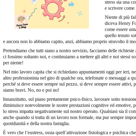
stress sia una c
e scrivere come 
Niente di più fa
diceva Henry For
come essere uma
quello tenuto so
e ancora non lo abbiamo capito, anzi, abbiamo proprio stravolto il mo
Pretendiamo che tutti siano a nostro servizio, facciamo delle richiest
ci fossimo soltanto noi, e continuiamo a mettere gli altri e noi stessi 
per niente!
Nel mio lavoro capita che si richiedano appuntamenti oggi per ieri, 
altro professionista nel giro di qualche ora, telefonate o messaggi a qua
perché si deve essere sempre sul pezzo, si deve sempre essere attivi, 
siamo bravi. No, no e poi no!
Innanzitutto, sul piano prettamente psico-fisico, lavorare sotto tensio
diminuisce notevolmente le nostre prestazioni cognitive ed emotive, p
lo stress impatta negativamente sul nostro operato. Qualsiasi sia il c
anche quando si tratta di un lavoro non formale, ma pur sempre import
quotidianità e della nostra famiglia.
È vero che l’eustress, ossia quell’attivazione fisiologica e psichica c