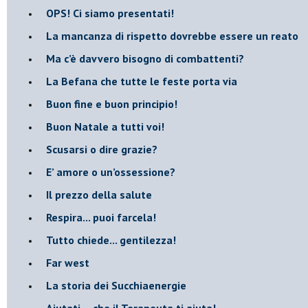
​OPS! Ci siamo presentati!
​La mancanza di rispetto dovrebbe essere un reato
​Ma c’è davvero bisogno di combattenti?
​La Befana che tutte le feste porta via
Buon fine e buon principio!
​Buon Natale a tutti voi!
​Scusarsi o dire grazie?
​E’ amore o un’ossessione?
​Il prezzo della salute
​Respira... puoi farcela!
​Tutto chiede... gentilezza!
​Far west
​La storia dei Succhiaenergie
​Aiutati….che il Terapeuta ti aiuta!