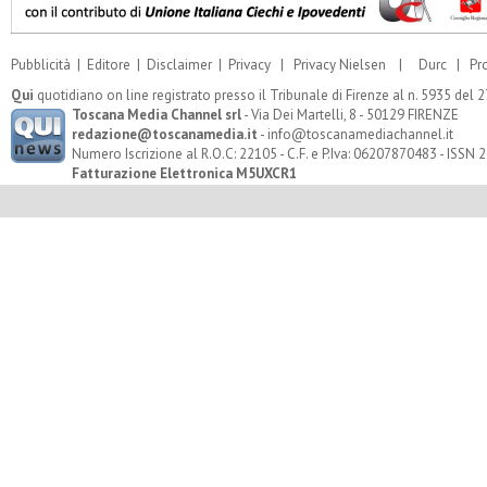
Pubblicità
|
Editore
|
Disclaimer
|
Privacy
|
Privacy Nielsen
|
Durc
|
Pr
Qui
quotidiano on line registrato presso il Tribunale di Firenze al n. 5935 del
Toscana Media Channel srl
- Via Dei Martelli, 8 - 50129 FIRENZE
redazione@toscanamedia.it
- info@toscanamediachannel.it
Numero Iscrizione al R.O.C: 22105 - C.F. e P.Iva: 06207870483 - ISSN
Fatturazione Elettronica M5UXCR1