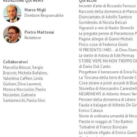
REDAZIONE QUI NEWS
QUI BLOG
Incontri d'arte di Riccardo Ferrucci
Marco Migli
Racconti della domenica di Marco
Direttore Responsabile
Disincantato di Adolfo Santoro
Sorridendo di Nicola Belcari
Vignaioli e vini di Nadio Stronchi
Pietro Mattonai
Le pregiate penne di Pierantonio P
Redattore
Pagine allegre di Gianni Micheli
Psico-cose di Federica Giusti
VI PRESENTO I MIEI... di Dino Fium
Le stelle di Astrea di Edit Permay
STORIE VISPE MA NON TROPPO 
Collaboratori
di Dario Dal Canto
Marcella Bitozzi, Sergio
Progettare il benessere di Erica F
Braccini, Michele Bufalino,
La Toscana della birra di Davide 
Valentina Caffieri, Linda
Cose strane e posti assurdi di Bl
Giuliani, Dina Laurenzi,
Storielba di Alessandro Canestrell
Monica Nocciolini, Paolo
NEURONEWS di Alberto Arturo Ver
Nocentini, Gabriele
Pensieri della domenica di Libero 
Santarnecchi, Paola Silvi.
Fauda e balagan di Alfredo De Gi
Enrico Catassi
Storie di ordinaria umanità di Nico
Parole in viaggio di Tito Barbini
Turbative di Franco Bonciani
Lo scrittore sfigato di Enrico Guerr