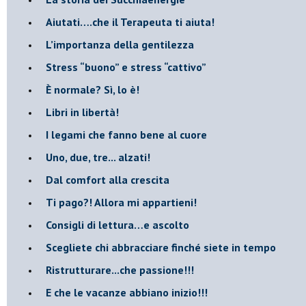
​Aiutati….che il Terapeuta ti aiuta!
​L’importanza della gentilezza
​Stress “buono” e stress “cattivo”
​È normale? Sì, lo è!
​Libri in libertà!
​I legami che fanno bene al cuore
Uno, due, tre... alzati!​
​Dal comfort alla crescita
​Ti pago?! Allora mi appartieni!​
​Consigli di lettura…e ascolto
​Scegliete chi abbracciare finché siete in tempo
​Ristrutturare...che passione!!!
​E che le vacanze abbiano inizio!!!