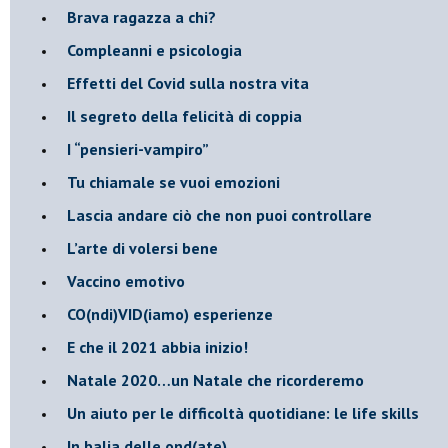
​Brava ragazza a chi?
​Compleanni e psicologia
Effetti del Covid sulla nostra vita
Il segreto della felicità di coppia
​I “pensieri-vampiro”
​Tu chiamale se vuoi emozioni
​Lascia andare ciò che non puoi controllare
L’arte di volersi bene
​Vaccino emotivo
CO(ndi)VID(iamo) esperienze
​E che il 2021 abbia inizio!
​Natale 2020…un Natale che ricorderemo
Un aiuto per le difficoltà quotidiane: le life skills
​In balia delle ond(ate)