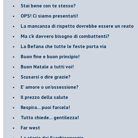
​Stai bene con te stesso?
​OPS! Ci siamo presentati!
​La mancanza di rispetto dovrebbe essere un reato
​Ma c’è davvero bisogno di combattenti?
​La Befana che tutte le feste porta via
Buon fine e buon principio!
​Buon Natale a tutti voi!
​Scusarsi o dire grazie?
​E’ amore o un’ossessione?
​Il prezzo della salute
​Respira... puoi farcela!
​Tutto chiede... gentilezza!
​Far west
​La storia dei Succhiaenergie