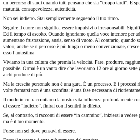
un percorso di studi quando tutti pensano che sia “troppo tardi”. E sp
maturità, consapevolezza, autenticità.
Non sei indietro. Stai semplicemente seguendo il tuo ritmo.
Seguire il cuore non significa essere impulsivi o irresponsabili. Signif
Ed il tempo di ascolto. Quando ignoriamo quella voce interiore per ader
aumentano frustrazione, ansia, senso di vuoto. Al contrario, quando s
valori, anche se il percorso è più lungo o meno convenzionale, cresce 
esso l’autostima.
Viviamo in una cultura che premia la velocità. Fare, produrre, raggiu
possibile. Ormai è un vanto dire che lavoriamo 12 ore al giorno sette 
a chi produce di più.
Ma la crescita personale non è una gara. È un processo. E i processi r
volte fermarsi non è una sconfitta: è una fase necessaria di riorientam
Il modo in cui raccontiamo la nostra vita influenza profondamente com
di essere “indietro”, finirai con il sentirti in difetto.
Se, al contrario, ti racconti di essere “in cammino”, inizierai a vedere 
ma è il tuo momento.
Forse non sei dove pensavi di essere.