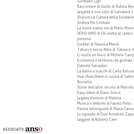
Gordiano Lupi
Raccontare di Gusto di Rubina Rov
Legalità e non solo di Salvatore C
Shalom La Cultura della Solidarie
Andrea Pio Cristiani
La storia siamo noi di Mario Mann
VERSI-AMO di Chi mette al centro 
persona
Eureka! di Nausica Manzi
Tabasco senza filtro di Tabasco n
Ci vuole un fisico di Michele Camp
Economia e territorio, da globale 
Daniele Salvadori
La dama a scacchi di Carlo Belcia
Due chiacchiere in cucina di Sabri
Rossello
Storie dell'altro secolo di Marcell
Easy ridere di Dario Greco
Legami d'amore di Malena ...
Musica e dintorni di Fausto Pirìto
Parole milonguere di Maria Carus
Lo sguardo di Don Armando Zappo
Leggere di Roberto Cerri
ASSOCIATO