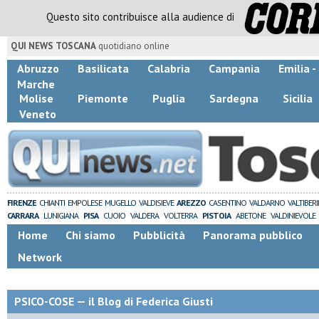
Questo sito contribuisce alla audience di
QUI NEWS TOSCANA
quotidiano online
Abruzzo
Basilicata
Calabria
Campania
Emilia 
Marche
Molise
Piemonte
Puglia
Sardegna
Sicilia
Veneto
FIRENZE
CHIANTI
EMPOLESE
MUGELLO
VALDISIEVE
AREZZO
CASENTINO
VALDARNO
VALTIBER
CARRARA
LUNIGIANA
PISA
CUOIO
VALDERA
VOLTERRA
PISTOIA
ABETONE
VALDINIEVOLE
Home
Chi siamo
Pubblicità
Panorama pubblico
Network
PSICO-COSE — il Blog di Federica Giusti