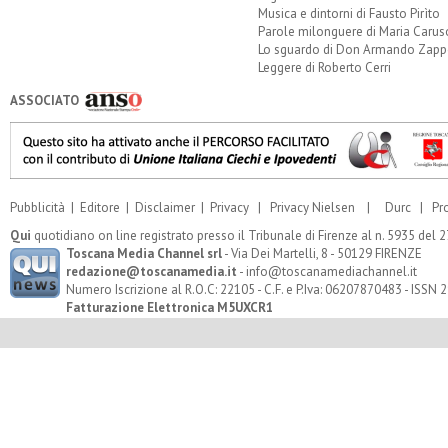
Musica e dintorni di Fausto Pirìto
Parole milonguere di Maria Carus
Lo sguardo di Don Armando Zappo
Leggere di Roberto Cerri
ASSOCIATO
Pubblicità
|
Editore
|
Disclaimer
|
Privacy
|
Privacy Nielsen
|
Durc
|
Pr
Qui
quotidiano on line registrato presso il Tribunale di Firenze al n. 5935 del
Toscana Media Channel srl
- Via Dei Martelli, 8 - 50129 FIRENZE
redazione@toscanamedia.it
- info@toscanamediachannel.it
Numero Iscrizione al R.O.C: 22105 - C.F. e P.Iva: 06207870483 - ISSN
Fatturazione Elettronica M5UXCR1