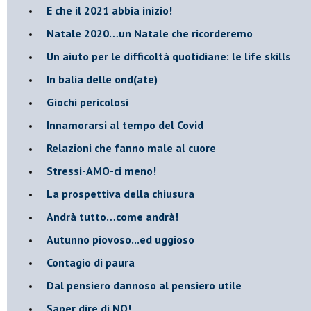
​E che il 2021 abbia inizio!
​Natale 2020…un Natale che ricorderemo
Un aiuto per le difficoltà quotidiane: le life skills
​In balia delle ond(ate)
Giochi pericolosi
Innamorarsi al tempo del Covid
​Relazioni che fanno male al cuore
​Stressi-AMO-ci meno!
​La prospettiva della chiusura
​Andrà tutto…come andrà!
Autunno piovoso...ed uggioso
​Contagio di paura
​Dal pensiero dannoso al pensiero utile
​Saper dire di NO!