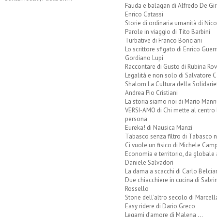
Fauda e balagan di Alfredo De Gi
Enrico Catassi
Storie di ordinaria umanità di Nico
Parole in viaggio di Tito Barbini
Turbative di Franco Bonciani
Lo scrittore sfigato di Enrico Guerr
Gordiano Lupi
Raccontare di Gusto di Rubina Rov
Legalità e non solo di Salvatore C
Shalom La Cultura della Solidarie
Andrea Pio Cristiani
La storia siamo noi di Mario Mann
VERSI-AMO di Chi mette al centro 
persona
Eureka! di Nausica Manzi
Tabasco senza filtro di Tabasco n
Ci vuole un fisico di Michele Camp
Economia e territorio, da globale 
Daniele Salvadori
La dama a scacchi di Carlo Belcia
Due chiacchiere in cucina di Sabri
Rossello
Storie dell'altro secolo di Marcell
Easy ridere di Dario Greco
Legami d'amore di Malena ...