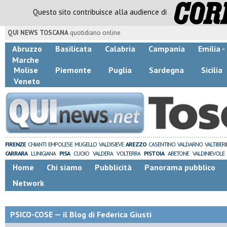
Questo sito contribuisce alla audience di
QUI NEWS TOSCANA
quotidiano online
Abruzzo
Basilicata
Calabria
Campania
Emilia 
Marche
Molise
Piemonte
Puglia
Sardegna
Sicilia
Veneto
FIRENZE
CHIANTI
EMPOLESE
MUGELLO
VALDISIEVE
AREZZO
CASENTINO
VALDARNO
VALTIBER
CARRARA
LUNIGIANA
PISA
CUOIO
VALDERA
VOLTERRA
PISTOIA
ABETONE
VALDINIEVOLE
Home
Chi siamo
Pubblicità
Panorama pubblico
Network
PSICO-COSE — il Blog di Federica Giusti