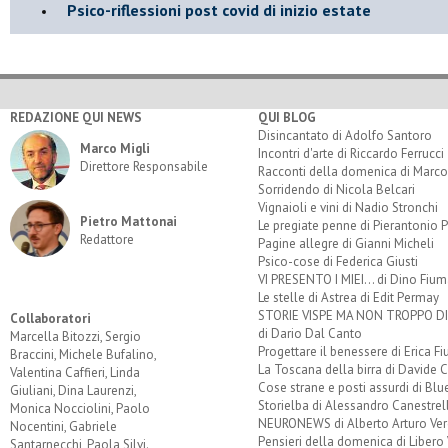
Psico-riflessioni post covid di inizio estate
REDAZIONE QUI NEWS
QUI BLOG
Disincantato di Adolfo Santoro
Marco Migli
Incontri d'arte di Riccardo Ferrucci
Direttore Responsabile
Racconti della domenica di Marco
Sorridendo di Nicola Belcari
Vignaioli e vini di Nadio Stronchi
Pietro Mattonai
Le pregiate penne di Pierantonio P
Redattore
Pagine allegre di Gianni Micheli
Psico-cose di Federica Giusti
VI PRESENTO I MIEI... di Dino Fium
Le stelle di Astrea di Edit Permay
STORIE VISPE MA NON TROPPO 
Collaboratori
di Dario Dal Canto
Marcella Bitozzi, Sergio
Progettare il benessere di Erica F
Braccini, Michele Bufalino,
La Toscana della birra di Davide 
Valentina Caffieri, Linda
Cose strane e posti assurdi di Bl
Giuliani, Dina Laurenzi,
Storielba di Alessandro Canestrell
Monica Nocciolini, Paolo
NEURONEWS di Alberto Arturo Ver
Nocentini, Gabriele
Pensieri della domenica di Libero 
Santarnecchi, Paola Silvi.