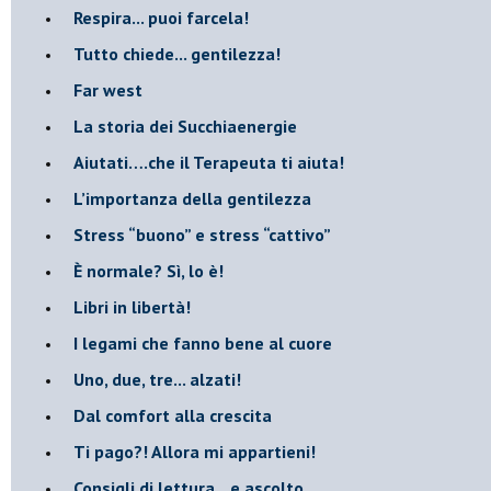
​Respira... puoi farcela!
​Tutto chiede... gentilezza!
​Far west
​La storia dei Succhiaenergie
​Aiutati….che il Terapeuta ti aiuta!
​L’importanza della gentilezza
​Stress “buono” e stress “cattivo”
​È normale? Sì, lo è!
​Libri in libertà!
​I legami che fanno bene al cuore
Uno, due, tre... alzati!​
​Dal comfort alla crescita
​Ti pago?! Allora mi appartieni!​
​Consigli di lettura…e ascolto