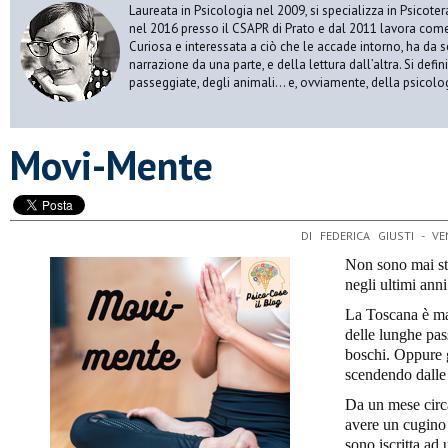
Laureata in Psicologia nel 2009, si specializza in Psicot
nel 2016 presso il CSAPR di Prato e dal 2011 lavora come 
Curiosa e interessata a ciò che le accade intorno, ha da 
narrazione da una parte, e della lettura dall’altra. Si def
passeggiate, degli animali… e, ovviamente, della psicolo
​Movi-Mente
DI FEDERICA GIUSTI - V
Non sono mai sta
negli ultimi ann
La Toscana è mag
delle lunghe pa
boschi. Oppure g
scendendo dalle 
Da un mese circa
avere un cugino 
sono iscritta ad