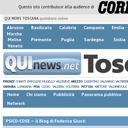
Questo sito contribuisce alla audience di
QUI NEWS TOSCANA
quotidiano online
Abruzzo
Basilicata
Calabria
Campania
Emilia 
Marche
Molise
Piemonte
Puglia
Sardegna
Sicilia
Veneto
FIRENZE
CHIANTI
EMPOLESE
MUGELLO
VALDISIEVE
AREZZO
CASENTINO
VALDARNO
VALTIBER
CARRARA
LUNIGIANA
PISA
CUOIO
VALDERA
VOLTERRA
PISTOIA
ABETONE
VALDINIEVOLE
Home
Chi siamo
Pubblicità
Panorama pubblico
Network
PSICO-COSE — il Blog di Federica Giusti