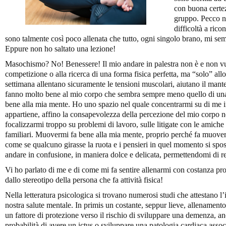
con buona certez
gruppo. Pecco ne
difficoltà a ricon
sono talmente così poco allenata che tutto, ogni singolo brano, mi 
Eppure non ho saltato una lezione!
Masochismo? No! Benessere! Il mio andare in palestra non è e non vuo
competizione o alla ricerca di una forma fisica perfetta, ma “solo” allo
settimana allentano sicuramente le tensioni muscolari, aiutano il mant
fanno molto bene al mio corpo che sembra sempre meno quello di una 
bene alla mia mente. Ho uno spazio nel quale concentrarmi su di me
appartiene, affino la consapevolezza della percezione del mio corpo 
focalizzarmi troppo su problemi di lavoro, sulle litigate con le amiche
familiari. Muovermi fa bene alla mia mente, proprio perché fa muovere
come se qualcuno girasse la ruota e i pensieri in quel momento si spost
andare in confusione, in maniera dolce e delicata, permettendomi di r
Vi ho parlato di me e di come mi fa sentire allenarmi con costanza pr
dallo stereotipo della persona che fa attività fisica!
Nella letteratura psicologica si trovano numerosi studi che attestano 
nostra salute mentale. In primis un costante, seppur lieve, allenamento
un fattore di protezione verso il rischio di sviluppare una demenza, 
probabilità di avere un ictus o sviluppare una patologia cardiaca associ