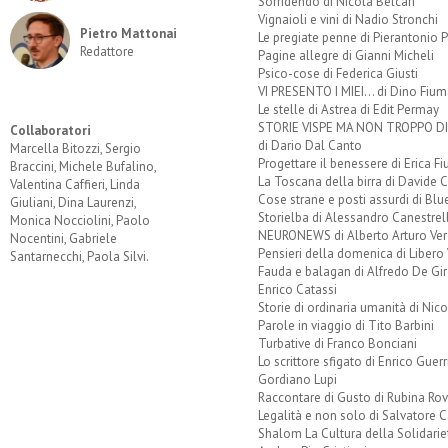
Sorridendo di Nicola Belcari
Vignaioli e vini di Nadio Stronchi
Pietro Mattonai
Le pregiate penne di Pierantonio P
Redattore
Pagine allegre di Gianni Micheli
Psico-cose di Federica Giusti
VI PRESENTO I MIEI... di Dino Fium
Le stelle di Astrea di Edit Permay
STORIE VISPE MA NON TROPPO 
Collaboratori
di Dario Dal Canto
Marcella Bitozzi, Sergio
Progettare il benessere di Erica F
Braccini, Michele Bufalino,
La Toscana della birra di Davide 
Valentina Caffieri, Linda
Cose strane e posti assurdi di Bl
Giuliani, Dina Laurenzi,
Storielba di Alessandro Canestrell
Monica Nocciolini, Paolo
NEURONEWS di Alberto Arturo Ver
Nocentini, Gabriele
Pensieri della domenica di Libero 
Santarnecchi, Paola Silvi.
Fauda e balagan di Alfredo De Gi
Enrico Catassi
Storie di ordinaria umanità di Nico
Parole in viaggio di Tito Barbini
Turbative di Franco Bonciani
Lo scrittore sfigato di Enrico Guerr
Gordiano Lupi
Raccontare di Gusto di Rubina Rov
Legalità e non solo di Salvatore C
Shalom La Cultura della Solidarie