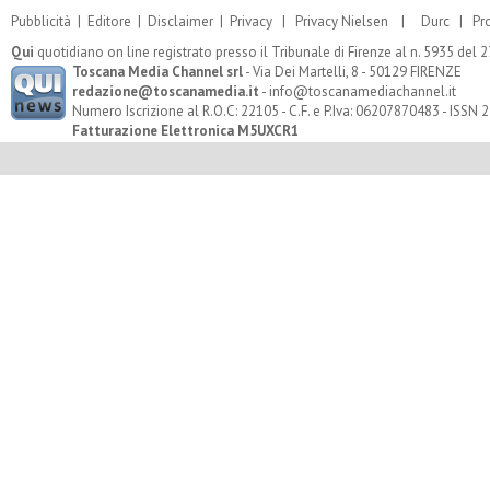
Pubblicità
|
Editore
|
Disclaimer
|
Privacy
|
Privacy Nielsen
|
Durc
|
Pr
Qui
quotidiano on line registrato presso il Tribunale di Firenze al n. 5935 del
Toscana Media Channel srl
- Via Dei Martelli, 8 - 50129 FIRENZE
redazione@toscanamedia.it
- info@toscanamediachannel.it
Numero Iscrizione al R.O.C: 22105 - C.F. e P.Iva: 06207870483 - ISSN
Fatturazione Elettronica M5UXCR1