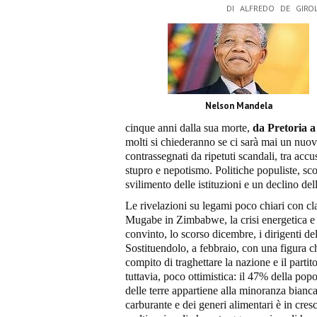
DI ALFREDO DE GIRO
Nelson Mandela
cinque anni dalla sua morte,
da Pretoria a
molti si chiederanno se ci sarà mai un nuo
contrassegnati da ripetuti scandali, tra acc
stupro e nepotismo. Politiche populiste, s
svilimento delle istituzioni e un declino del
Le rivelazioni su legami poco chiari con clan
Mugabe in Zimbabwe, la crisi energetica e q
convinto, lo scorso dicembre, i dirigenti 
Sostituendolo, a febbraio, con una figura ch
compito di traghettare la nazione e il partit
tuttavia, poco ottimistica: il 47% della pop
delle terre appartiene alla minoranza bianca, 
carburante e dei generi alimentari è in cresc