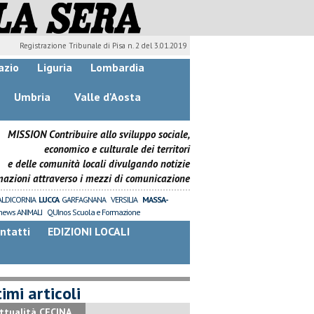
Registrazione Tribunale di Pisa n. 2 del 3.01.2019
azio
Liguria
Lombardia
Umbria
Valle d'Aosta
MISSION Contribuire allo sviluppo sociale,
economico e culturale dei territori
e delle comunità locali divulgando notizie
mazioni attraverso i mezzi di comunicazione
ALDICORNIA
LUCCA
GARFAGNANA
VERSILIA
MASSA-
news ANIMALI
QUInos Scuola e Formazione
ntatti
EDIZIONI LOCALI
imi articoli
ttualità CECINA