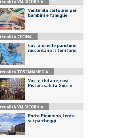
ttualità VALDICORNIA
Ventimila cartoline per
bambini e famiglie
ttualità CECINA
Così anche le panchine
raccontano il territorio
ttualità TOSCANAMEDIA
Voci e chitarre, così
Pistoia saluta Guccini
ttualità VALDICORNIA
Porto Piombino, lente
sui parcheggi