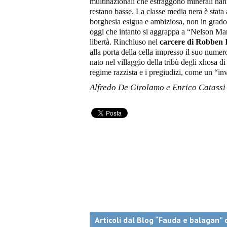
multinazionali che estraggono minerali hanno
restano basse. La classe media nera è stata 
borghesia esigua e ambiziosa, non in grado d
oggi che intanto si aggrappa a “Nelson M
libertà. Rinchiuso nel
carcere di Robben 
alla porta della cella impresso il suo numero
nato nel villaggio della tribù degli xhosa d
regime razzista e i pregiudizi, come un “inv
Alfredo De Girolamo e Enrico Catassi
Articoli dal Blog “Fauda e balagan” 