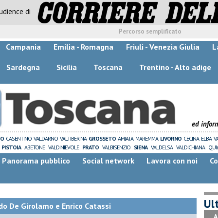
audience di
Percorso semplificato
Campania
Emilia - Romagna
Friuli - Venezia Giulia
L
Sardegna
Sicilia
Toscana
Trentino - Alto adige
ed infor
ZO
CASENTINO
VALDARNO
VALTIBERINA
GROSSETO
AMIATA
MAREMMA
LIVORNO
CECINA
ELBA
V
PISTOIA
ABETONE
VALDINIEVOLE
PRATO
VALBISENZIO
SIENA
VALDELSA
VALDICHIANA
QUI
Panorama pubblico
Social network
Lavora con noi
Co
Ult
do De Girolamo e Enrico Catassi
A