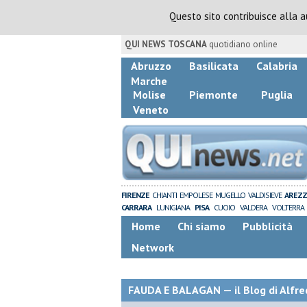
Questo sito contribuisce alla 
QUI NEWS TOSCANA
quotidiano online
Abruzzo
Basilicata
Calabria
Marche
Molise
Piemonte
Puglia
Veneto
FIRENZE
CHIANTI
EMPOLESE
MUGELLO
VALDISIEVE
AREZ
CARRARA
LUNIGIANA
PISA
CUOIO
VALDERA
VOLTERRA
Home
Chi siamo
Pubblicità
Network
FAUDA E BALAGAN — il Blog di Alfre