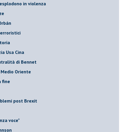
 esplodono in violenza
ze
 Orbán
rroristici
toria
zia Usa Cina
tralità di Bennet
l Medio Oriente
a fine
roblemi post Brexit
nza voce"
ohnson