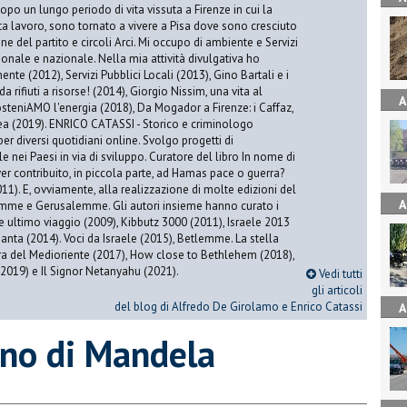
 un lungo periodo di vita vissuta a Firenze in cui la
ta lavoro, sono tornato a vivere a Pisa dove sono cresciuto
one del partito e circoli Arci. Mi occupo di ambiente e Servizi
gionale e nazionale. Nella mia attività divulgativa ho
ente (2012), Servizi Pubblici Locali (2013), Gino Bartali e i
 da rifiuti a risorse! (2014), Giorgio Nissim, una vita al
A
osteniAMO l'energia (2018), Da Mogador a Firenze: i Caffaz,
rea (2019). ENRICO CATASSI - Storico e criminologo
er diversi quotidiani online. Svolgo progetti di
 nei Paesi in via di sviluppo. Curatore del libro In nome di
er contribuito, in piccola parte, ad Hamas pace o guerra?
1). E, ovviamente, alla realizzazione di molte edizioni del
A
emme e Gerusalemme. Gli autori insieme hanno curato i
 ultimo viaggio (2009), Kibbutz 3000 (2011), Israele 2013
Santa (2014). Voci da Israele (2015), Betlemme. La stella
ra del Medioriente (2017), How close to Bethlehem (2018),
2019) e Il Signor Netanyahu (2021).
Vedi tutti
gli articoli
del blog di Alfredo De Girolamo e Enrico Catassi
A
orno di Mandela