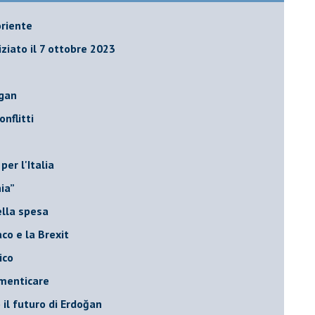
oriente
iziato il 7 ottobre 2023
ogan
onflitti
per l'Italia
hia”
ella spesa
daco e la Brexit
ico
imenticare
il futuro di Erdoğan