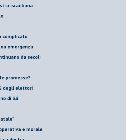
stra israeliana
le
o complicato
suna emergenza
ontinuano da secoli
le promesse?
 degli elettori
no di lui
Natale”
à operativa e morale
sta a destra