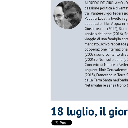
ALFREDO DE GIROLAMO - Dopo
passione politica è diventa
tra “Pantere”, Fgci, federazi
Pubblici Locali a livello re
pubblicato i libri Acqua in m
Giusti toscani (2014), Riusi:
servizio del bene (2016), S
viaggio di una famiglia eb
mancato, scrivo reportage p
cooperazione internazionale
(2007), sono contento di av
(2005) e Non solo pane (201
Concerto di Natale a Betl
seguenti libri: Gerusalemme
(2013), Francesco in Terra 
della Terra Santa nell'omb
Netanyahu re senza trono (
18 luglio, il gi