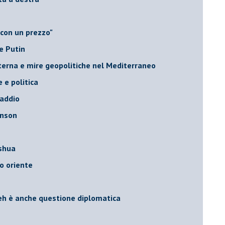
 con un prezzo"
e Putin
nterna e mire geopolitiche nel Mediterraneo
e e politica
 addio
hnson
oshua
o oriente
leh è anche questione diplomatica