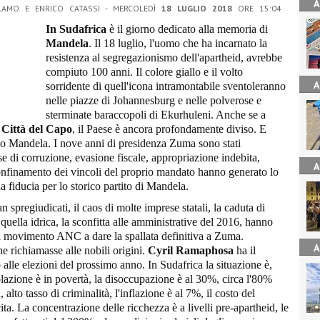
A
LAMO E ENRICO CATASSI - MERCOLEDÌ
18 LUGLIO 2018
ORE 15:04
In Sudafrica
è il giorno dedicato alla memoria di
Mandela
. Il 18 luglio, l'uomo che ha incarnato la
resistenza al segregazionismo dell'apartheid, avrebbe
compiuto 100 anni. Il colore giallo e il volto
A
sorridente di quell'icona intramontabile sventoleranno
nelle piazze di Johannesburg e nelle polverose e
sterminate baraccopoli di Ekurhuleni. Anche se a
 Città del Capo
, il Paese è ancora profondamente diviso. E
vo Mandela. I nove anni di presidenza Zuma sono stati
use di corruzione, evasione fiscale, appropriazione indebita,
A
confinamento dei vincoli del proprio mandato hanno generato lo
la fiducia per lo storico partito di Mandela.
 spregiudicati, il caos di molte imprese statali, la caduta di
uella idrica, la sconfitta alle amministrative del 2016, hanno
del movimento ANC a dare la spallata definitiva a Zuma.
A
e richiamasse alle nobili origini.
Cyril Ramaphosa
ha il
o alle elezioni del prossimo anno. In Sudafrica la situazione è,
olazione è in povertà, la disoccupazione è al 30%, circa l'80%
alto tasso di criminalità, l'inflazione è al 7%, il costo del
ita. La concentrazione delle ricchezza è a livelli pre-apartheid, le