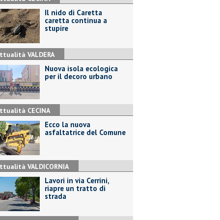
Il nido di Caretta
caretta continua a
stupire
ttualità VALDERA
Nuova isola ecologica
per il decoro urbano
ttualità CECINA
Ecco la nuova
asfaltatrice del Comune
ttualità VALDICORNIA
Lavori in via Cerrini,
riapre un tratto di
strada