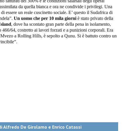
 fatturati del 300% e le condizioni salariali degli operai
assimilata da quella bianca e ora ne condivide i privilegi. Una
i essere un reale cuscinetto sociale. E’ questo il Sudafrica di
andela”.
Un uomo che per 10 mila giorni
è stato privato della
Island
, dove ha scontato gran parte della pena in isolamento,
 466/64, costretto ai lavori forzati e a punizioni corporali. Era
i Mvezo a Rolling Hills, è sepolto a Qunu. Si è battuto contro un
incibile”.
di Alfredo De Girolamo e Enrico Catassi