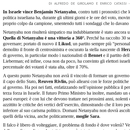
DI ALFREDO DE GIROLAMO E ENRICO CATASSI 
In Israele vince Benjamin Netanyahu
, contro tutti i pronostici che
politica israeliana ha, durante gli ultimi giorni e le ore del voto, mo
proprio colpo da campione, smentendo tutti i sondaggi che lo davano 
Netanyahu non risulterà simpatico ma indubbiamente è stato ancora u
Quella di Netanyahu è una vittoria a 360°.
Perché ha raccolto 30 se
governare; portato di nuovo il
Likud
, un partito sempre più “personal
demolito il fronte di centrosinistra e oscurato la stella nascente di
Her
di governo, in particolar modo i nazionalisti di
Bennet
e il partito del
Lieberman; ed infine, cosa non da poco, ha convinto gli elettori israeli
percentuale dei votanti è stata alta, oltre il 70%.
A questo punto Netanyahu non avrà il vincolo di formare un governo 
il capo dello Stato,
Reuven Rivlin,
può allearsi con le forze politiche 
al governo. Ha poi nei fatti, enfatizzando nell’opinione pubblica il per
terza forza in Israele. Il futuro Primo Ministro ha inoltre, mandato u
paesi europei: è con lui che devono trattare nei prossimi anni, nolenti 
azzittito le critiche dei vertici dell’esercito, dimostrando che il loro pe
inferiore al suo carisma politico. Domani Netanyahu non dovrà ascolt
quelli della vicina, anche politicamente,
moglie Sara
.
Il falco è libero di volteggiare, il problema di fondo è dove volerà? V