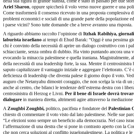
della sua figura di grande statista, come è stato in passato per due stor
Ariel Sharon
, oppure spiccherà il volo verso nuove guerre e una polit
Come trasformerà il consenso ricevuto in una proposta complessiva di
problemi economici e sociali di una grande parte della popolazione e
i paese vicini? Sono tutte domande che a breve avranno una risposta.
A riguardo abbiamo raccolto l’opinione di
Itzhak Rabihiya, giornali
laburista israeliano
ai tempi di Ehud Barak: “Oggi è una pessima giorn
chi è convinto della necessità di aprire un dialogo costruttivo con i pa
schiacciante, senza ombra di dubbio. Ha vinto puntando ancora una vol
evocando la minaccia palestinese e quella iraniana. Magistralmente, ah
della necessità di una leadership forte, la sua. Mentre il centrosinistra 
saputo capitalizzare il vantaggio iniziale e aggregare l’elettorato. C’è 
deficienza di leadership che diventa palese il giorno dopo il voto. Ved
auguro che Netanyahu dimostri coraggio, che non scelga la via di un 
anche al centro, che bilanci le tendenze dell’estrema destra con i liber
centrosinistra di Herzog e Livni.
Per il bene di Israele dovrà trovar
dialogare
in maniera diretta, altrimenti agire attraverso la mediazio
A
Zoughbi Zoughbi,
politico, pacifista e fondatore del
Palestinian 
chiesto di commentare il voto visto dal lato palestinese. Nelle sue pa
“Le elezioni sono sempre un beneficio alla democrazia. Nel caso israe
l’affermazione di una destra che si pone in contrasto aperto con la Co
che non cerca soluzioni al conflitto israelopalestinese. La politica e 