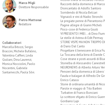
Marco Migli
Racconti della domenica di Marco
Direttore Responsabile
Disincantato di Adolfo Santoro
Sorridendo di Nicola Belcari
Vignaioli e vini di Nadio Stronchi
Pietro Mattonai
Le pregiate penne di Pierantonio P
Redattore
Pagine allegre di Gianni Micheli
Psico-cose di Federica Giusti
VI PRESENTO I MIEI... di Dino Fium
Le stelle di Astrea di Edit Permay
STORIE VISPE MA NON TROPPO 
Collaboratori
di Dario Dal Canto
Marcella Bitozzi, Sergio
Progettare il benessere di Erica F
Braccini, Michele Bufalino,
La Toscana della birra di Davide 
Valentina Caffieri, Linda
Cose strane e posti assurdi di Bl
Giuliani, Dina Laurenzi,
Storielba di Alessandro Canestrell
Monica Nocciolini, Paolo
NEURONEWS di Alberto Arturo Ver
Nocentini, Gabriele
Pensieri della domenica di Libero 
Santarnecchi, Paola Silvi.
Fauda e balagan di Alfredo De Gi
Enrico Catassi
Storie di ordinaria umanità di Nico
Parole in viaggio di Tito Barbini
Turbative di Franco Bonciani
Lo scrittore sfigato di Enrico Guerr
Gordiano Lupi