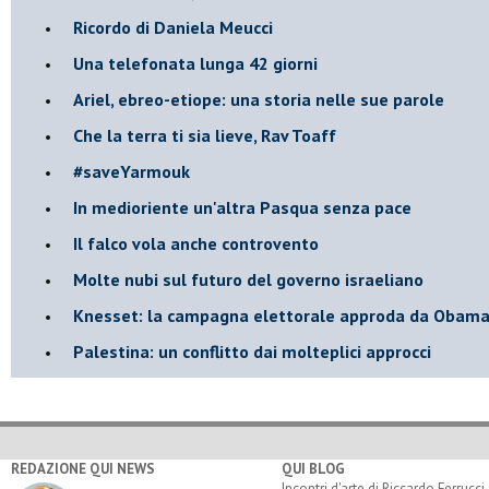
Ricordo di Daniela Meucci
​Una telefonata lunga 42 giorni
​Ariel, ebreo-etiope: una storia nelle sue parole
Che la terra ti sia lieve, Rav Toaff
​#saveYarmouk
​In medioriente un'altra Pasqua senza pace
​Il falco vola anche controvento
Molte nubi sul futuro del governo israeliano
Knesset: la campagna elettorale approda da Obam
Palestina: un conflitto dai molteplici approcci
REDAZIONE QUI NEWS
QUI BLOG
Incontri d'arte di Riccardo Ferrucci