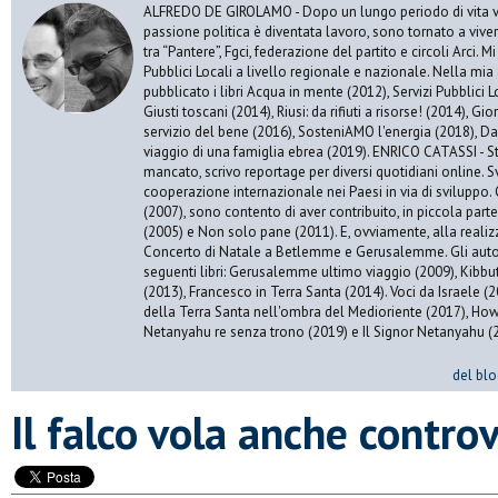
ALFREDO DE GIROLAMO - Dopo un lungo periodo di vita vis
passione politica è diventata lavoro, sono tornato a vive
tra “Pantere”, Fgci, federazione del partito e circoli Arci. 
Pubblici Locali a livello regionale e nazionale. Nella mia 
pubblicato i libri Acqua in mente (2012), Servizi Pubblici Lo
Giusti toscani (2014), Riusi: da rifiuti a risorse! (2014), Gi
servizio del bene (2016), SosteniAMO l'energia (2018), Da
viaggio di una famiglia ebrea (2019). ENRICO CATASSI - S
mancato, scrivo reportage per diversi quotidiani online. S
cooperazione internazionale nei Paesi in via di sviluppo. 
(2007), sono contento di aver contribuito, in piccola par
(2005) e Non solo pane (2011). E, ovviamente, alla realiz
Concerto di Natale a Betlemme e Gerusalemme. Gli autor
seguenti libri: Gerusalemme ultimo viaggio (2009), Kibbu
(2013), Francesco in Terra Santa (2014). Voci da Israele (
della Terra Santa nell'ombra del Medioriente (2017), Ho
Netanyahu re senza trono (2019) e Il Signor Netanyahu (
del blo
​Il falco vola anche contro