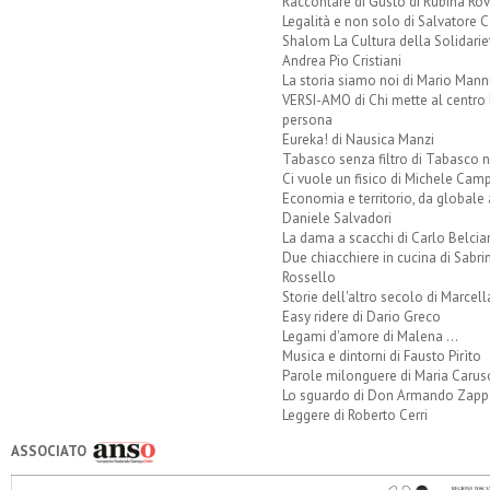
Raccontare di Gusto di Rubina Rov
Legalità e non solo di Salvatore C
Shalom La Cultura della Solidarie
Andrea Pio Cristiani
La storia siamo noi di Mario Mann
VERSI-AMO di Chi mette al centro 
persona
Eureka! di Nausica Manzi
Tabasco senza filtro di Tabasco n
Ci vuole un fisico di Michele Camp
Economia e territorio, da globale 
Daniele Salvadori
La dama a scacchi di Carlo Belcia
Due chiacchiere in cucina di Sabri
Rossello
Storie dell'altro secolo di Marcell
Easy ridere di Dario Greco
Legami d'amore di Malena ...
Musica e dintorni di Fausto Pirìto
Parole milonguere di Maria Carus
Lo sguardo di Don Armando Zappo
Leggere di Roberto Cerri
ASSOCIATO