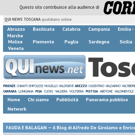
Questo sito contribuisce alla audience di
QUI NEWS TOSCANA
quotidiano online
Abruzzo
Basilicata
Calabria
Campania
Emilia 
Marche
Molise
Piemonte
Puglia
Sardegna
Sicilia
Veneto
FIRENZE
CHIANTI
EMPOLESE
MUGELLO
VALDISIEVE
AREZZO
CASENTINO
VALDARNO
VALTIBER
CARRARA
LUNIGIANA
PISA
CUOIO
VALDERA
VOLTERRA
PISTOIA
ABETONE
VALDINIEVOLE
Home
Chi siamo
Pubblicità
Panorama pubblico
Network
FAUDA E BALAGAN — il Blog di Alfredo De Girolamo e Enric