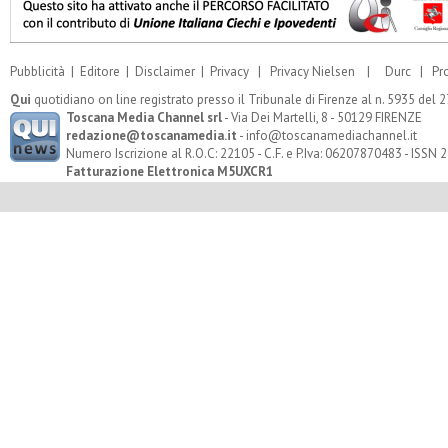
Pubblicità
|
Editore
|
Disclaimer
|
Privacy
|
Privacy Nielsen
|
Durc
|
Pr
Qui
quotidiano on line registrato presso il Tribunale di Firenze al n. 5935 del
Toscana Media Channel srl
- Via Dei Martelli, 8 - 50129 FIRENZE
redazione@toscanamedia.it
- info@toscanamediachannel.it
Numero Iscrizione al R.O.C: 22105 - C.F. e P.Iva: 06207870483 - ISSN
Fatturazione Elettronica M5UXCR1