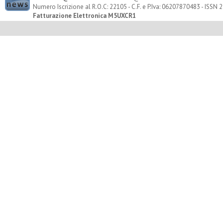
Numero Iscrizione al R.O.C: 22105 - C.F. e P.Iva: 06207870483 - ISSN
Fatturazione Elettronica M5UXCR1