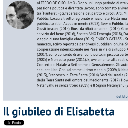
ALFREDO DE GIROLAMO - Dopo un lungo periodo di vita vis
passione politica è diventata lavoro, sono tornato a vive
tra “Pantere”, Fgci, federazione del partito e circoli Arci. 
Pubblici Locali a livello regionale e nazionale. Nella mia 
pubblicato i libri Acqua in mente (2012), Servizi Pubblici Lo
Giusti toscani (2014), Riusi: da rifiuti a risorse! (2014), Gi
servizio del bene (2016), SosteniAMO l'energia (2018), Da
viaggio di una famiglia ebrea (2019). ENRICO CATASSI - S
mancato, scrivo reportage per diversi quotidiani online. S
cooperazione internazionale nei Paesi in via di sviluppo. 
(2007), sono contento di aver contribuito, in piccola par
(2005) e Non solo pane (2011). E, ovviamente, alla realiz
Concerto di Natale a Betlemme e Gerusalemme. Gli autor
seguenti libri: Gerusalemme ultimo viaggio (2009), Kibbu
(2013), Francesco in Terra Santa (2014). Voci da Israele (
della Terra Santa nell'ombra del Medioriente (2017), Ho
Netanyahu re senza trono (2019) e Il Signor Netanyahu (
del blo
Il giubileo di Elisabetta