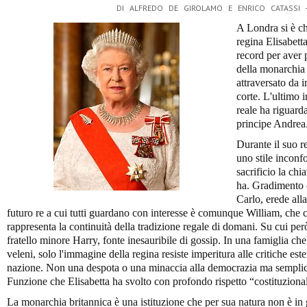
DI ALFREDO DE GIROLAMO E ENRICO CATASSI 
A Londra si è ch
regina Elisabetta
record per aver p
della monarchia
attraversato da i
corte. L'ultimo 
reale ha riguarda
principe Andrea
Durante il suo r
uno stile inconf
sacrificio la chi
ha. Gradimento c
Carlo, erede all
futuro re a cui tutti guardano con interesse è comunque William, che co
rappresenta la continuità della tradizione regale di domani. Su cui però
fratello minore Harry, fonte inesauribile di gossip. In una famiglia c
veleni, solo l'immagine della regina resiste imperitura alle critiche e
nazione. Non una despota o una minaccia alla democrazia ma semplic
Funzione che Elisabetta ha svolto con profondo rispetto “costituzional
La monarchia britannica è una istituzione che per sua natura non è in g