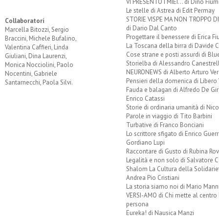
VI PRESENTO I MIEI... di Dino Fium
Le stelle di Astrea di Edit Permay
STORIE VISPE MA NON TROPPO 
Collaboratori
di Dario Dal Canto
Marcella Bitozzi, Sergio
Progettare il benessere di Erica F
Braccini, Michele Bufalino,
La Toscana della birra di Davide 
Valentina Caffieri, Linda
Cose strane e posti assurdi di Bl
Giuliani, Dina Laurenzi,
Storielba di Alessandro Canestrell
Monica Nocciolini, Paolo
NEURONEWS di Alberto Arturo Ver
Nocentini, Gabriele
Pensieri della domenica di Libero 
Santarnecchi, Paola Silvi.
Fauda e balagan di Alfredo De Gi
Enrico Catassi
Storie di ordinaria umanità di Nico
Parole in viaggio di Tito Barbini
Turbative di Franco Bonciani
Lo scrittore sfigato di Enrico Guerr
Gordiano Lupi
Raccontare di Gusto di Rubina Rov
Legalità e non solo di Salvatore C
Shalom La Cultura della Solidarie
Andrea Pio Cristiani
La storia siamo noi di Mario Mann
VERSI-AMO di Chi mette al centro 
persona
Eureka! di Nausica Manzi