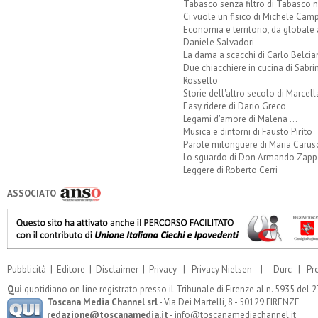
Tabasco senza filtro di Tabasco n
Ci vuole un fisico di Michele Camp
Economia e territorio, da globale 
Daniele Salvadori
La dama a scacchi di Carlo Belcia
Due chiacchiere in cucina di Sabri
Rossello
Storie dell'altro secolo di Marcell
Easy ridere di Dario Greco
Legami d'amore di Malena ...
Musica e dintorni di Fausto Pirìto
Parole milonguere di Maria Carus
Lo sguardo di Don Armando Zappo
Leggere di Roberto Cerri
ASSOCIATO
Pubblicità
|
Editore
|
Disclaimer
|
Privacy
|
Privacy Nielsen
|
Durc
|
Pr
Qui
quotidiano on line registrato presso il Tribunale di Firenze al n. 5935 del
Toscana Media Channel srl
- Via Dei Martelli, 8 - 50129 FIRENZE
redazione@toscanamedia.it
- info@toscanamediachannel.it