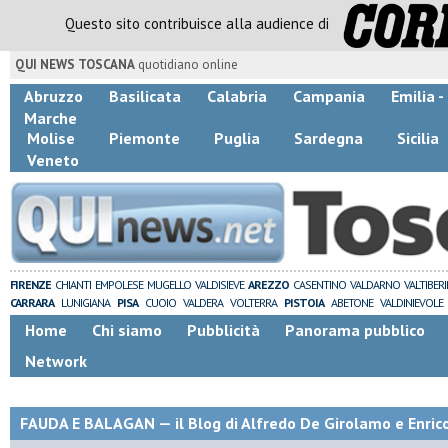
Questo sito contribuisce alla audience di
QUI NEWS TOSCANA
quotidiano online
Abruzzo
Basilicata
Calabria
Campania
Emilia 
Marche
Molise
Piemonte
Puglia
Sardegna
Sicilia
Veneto
FIRENZE
CHIANTI
EMPOLESE
MUGELLO
VALDISIEVE
AREZZO
CASENTINO
VALDARNO
VALTIBER
CARRARA
LUNIGIANA
PISA
CUOIO
VALDERA
VOLTERRA
PISTOIA
ABETONE
VALDINIEVOLE
Home
Chi siamo
Pubblicità
Panorama pubblico
Network
FAUDA E BALAGAN — il Blog di Alfredo De Girolamo e Enric