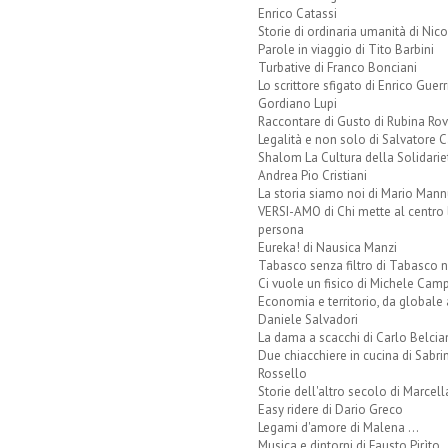
Enrico Catassi
Storie di ordinaria umanità di Nico
Parole in viaggio di Tito Barbini
Turbative di Franco Bonciani
Lo scrittore sfigato di Enrico Guerr
Gordiano Lupi
Raccontare di Gusto di Rubina Rov
Legalità e non solo di Salvatore C
Shalom La Cultura della Solidarie
Andrea Pio Cristiani
La storia siamo noi di Mario Mann
VERSI-AMO di Chi mette al centro 
persona
Eureka! di Nausica Manzi
Tabasco senza filtro di Tabasco n
Ci vuole un fisico di Michele Camp
Economia e territorio, da globale 
Daniele Salvadori
La dama a scacchi di Carlo Belcia
Due chiacchiere in cucina di Sabri
Rossello
Storie dell'altro secolo di Marcell
Easy ridere di Dario Greco
Legami d'amore di Malena ...
Musica e dintorni di Fausto Pirìto