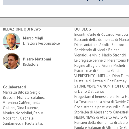
REDAZIONE QUI NEWS
QUI BLOG
Incontri d'arte di Riccardo Ferrucci
Marco Migli
Racconti della domenica di Marco
Direttore Responsabile
Disincantato di Adolfo Santoro
Sorridendo di Nicola Belcari
Vignaioli e vini di Nadio Stronchi
Pietro Mattonai
Le pregiate penne di Pierantonio P
Redattore
Pagine allegre di Gianni Micheli
Psico-cose di Federica Giusti
VI PRESENTO I MIEI... di Dino Fium
Le stelle di Astrea di Edit Permay
STORIE VISPE MA NON TROPPO 
Collaboratori
di Dario Dal Canto
Marcella Bitozzi, Sergio
Progettare il benessere di Erica F
Braccini, Michele Bufalino,
La Toscana della birra di Davide 
Valentina Caffieri, Linda
Cose strane e posti assurdi di Bl
Giuliani, Dina Laurenzi,
Storielba di Alessandro Canestrell
Monica Nocciolini, Paolo
NEURONEWS di Alberto Arturo Ver
Nocentini, Gabriele
Pensieri della domenica di Libero 
Santarnecchi, Paola Silvi.
Fauda e balagan di Alfredo De Gi