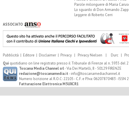
Parole milonguere di Maria Carus
Lo sguardo di Don Armando Zappo
Leggere di Roberto Cerri
ASSOCIATO
Pubblicità
|
Editore
|
Disclaimer
|
Privacy
|
Privacy Nielsen
|
Durc
|
Pr
Qui
quotidiano on line registrato presso il Tribunale di Firenze al n. 5935 del
Toscana Media Channel srl
- Via Dei Martelli, 8 - 50129 FIRENZE
redazione@toscanamedia.it
- info@toscanamediachannel.it
Numero Iscrizione al R.O.C: 22105 - C.F. e P.Iva: 06207870483 - ISSN
Fatturazione Elettronica M5UXCR1