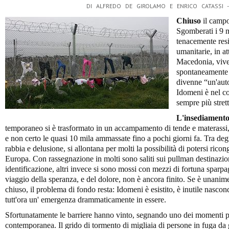
DI ALFREDO DE GIROLAMO E ENRICO CATASSI 
Chiuso
il campo
Sgomberati i 9 m
tenacemente resis
umanitarie, in at
Macedonia, vive
spontaneamente 
divenne “un'autos
Idomeni è nel c
sempre più stret
L'insediament
temporaneo si è trasformato in un accampamento di tende e materassi,
e non certo le quasi 10 mila ammassate fino a pochi giorni fa. Tra de
rabbia e delusione, si allontana per molti la possibilità di potersi rico
Europa. Con rassegnazione in molti sono saliti sui pullman destinazi
identificazione, altri invece si sono mossi con mezzi di fortuna sparpa
viaggio della speranza, e del dolore, non è ancora finito. Se è unanim
chiuso, il problema di fondo resta: Idomeni è esistito, è inutile nasco
tutt'ora un' emergenza drammaticamente in essere.
Sfortunatamente le barriere hanno vinto, segnando uno dei momenti pi
contemporanea. Il grido di tormento di migliaia di persone in fuga da 