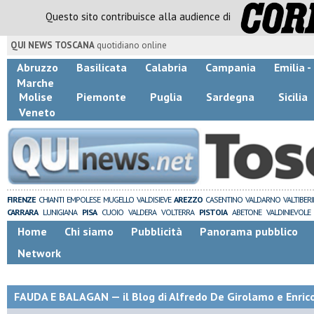
Questo sito contribuisce alla audience di
QUI NEWS TOSCANA
quotidiano online
Abruzzo
Basilicata
Calabria
Campania
Emilia 
Marche
Molise
Piemonte
Puglia
Sardegna
Sicilia
Veneto
FIRENZE
CHIANTI
EMPOLESE
MUGELLO
VALDISIEVE
AREZZO
CASENTINO
VALDARNO
VALTIBER
CARRARA
LUNIGIANA
PISA
CUOIO
VALDERA
VOLTERRA
PISTOIA
ABETONE
VALDINIEVOLE
Home
Chi siamo
Pubblicità
Panorama pubblico
Network
FAUDA E BALAGAN — il Blog di Alfredo De Girolamo e Enric