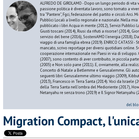
ALFREDO DE GIROLAMO - Dopo un lungo periodo di vita vis
passione politica è diventata lavoro, sono tornato a vive
tra “Pantere”, Fgci, federazione del partito e circoli Arci. 
Pubblici Locali a livello regionale e nazionale. Nella mia 
pubblicato i libri Acqua in mente (2012), Servizi Pubblici Lo
Giusti toscani (2014), Riusi: da rifiuti a risorse! (2014), Gi
servizio del bene (2016), SosteniAMO l'energia (2018), Da
viaggio di una famiglia ebrea (2019). ENRICO CATASSI - S
mancato, scrivo reportage per diversi quotidiani online. S
cooperazione internazionale nei Paesi in via di sviluppo. 
(2007), sono contento di aver contribuito, in piccola par
(2005) e Non solo pane (2011). E, ovviamente, alla realiz
Concerto di Natale a Betlemme e Gerusalemme. Gli autor
seguenti libri: Gerusalemme ultimo viaggio (2009), Kibbu
(2013), Francesco in Terra Santa (2014). Voci da Israele (
della Terra Santa nell'ombra del Medioriente (2017), Ho
Netanyahu re senza trono (2019) e Il Signor Netanyahu (
del blo
Migration Compact, l'unic