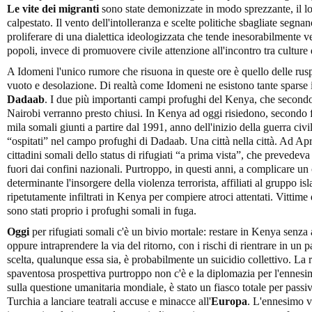
Le vite dei migranti
sono state demonizzate in modo sprezzante, il l
calpestato. Il vento dell'intolleranza e scelte politiche sbagliate segn
proliferare di una dialettica ideologizzata che tende inesorabilmente v
popoli, invece di promuovere civile attenzione all'incontro tra culture
A Idomeni l'unico rumore che risuona in queste ore è quello delle ruspe
vuoto e desolazione. Di realtà come Idomeni ne esistono tante sparse 
Dadaab
. I due più importanti campi profughi del Kenya, che second
Nairobi verranno presto chiusi. In Kenya ad oggi risiedono, secondo f
mila somali giunti a partire dal 1991, anno dell'inizio della guerra ci
“ospitati” nel campo profughi di Dadaab. Una città nella città. Ad Apri
cittadini somali dello status di rifugiati “a prima vista”, che prevede
fuori dai confini nazionali. Purtroppo, in questi anni, a complicare un
determinante l'insorgere della violenza terrorista, affiliati al gruppo 
ripetutamente infiltrati in Kenya per compiere atroci attentati. Vittim
sono stati proprio i profughi somali in fuga.
Oggi
per rifugiati somali c'è un bivio mortale: restare in Kenya senza a
oppure intraprendere la via del ritorno, con i rischi di rientrare in un
scelta, qualunque essa sia, è probabilmente un suicidio collettivo. La 
spaventosa prospettiva purtroppo non c'è e la diplomazia per l'ennesim
sulla questione umanitaria mondiale, è stato un fiasco totale per passiv
Turchia a lanciare teatrali accuse e minacce all'
Europa
. L'ennesimo v