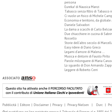
persona
Eureka! di Nausica Manzi
Tabasco senza filtro di Tabasco n
Ci vuole un fisico di Michele Camp
Economia e territorio, da globale 
Daniele Salvadori
La dama a scacchi di Carlo Belcia
Due chiacchiere in cucina di Sabri
Rossello
Storie dell'altro secolo di Marcell
Easy ridere di Dario Greco
Legami d'amore di Malena ...
Musica e dintorni di Fausto Pirìto
Parole milonguere di Maria Carus
Lo sguardo di Don Armando Zappo
Leggere di Roberto Cerri
ASSOCIATO
Pubblicità
|
Editore
|
Disclaimer
|
Privacy
|
Privacy Nielsen
|
Durc
|
Pr
Qui
quotidiano on line registrato presso il Tribunale di Firenze al n. 5935 del