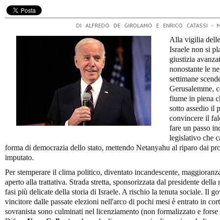
DI ALFREDO DE GIROLAMO E ENRICO CATASSI - 
Alla vigilia dell
Israele non si pl
giustizia avanz
nonostante le ne
settimane scende
Gerusalemme, con
fiume in piena c
sotto assedio il
convincere il fal
fare un passo ind
legislativo che c
forma di democrazia dello stato, mettendo Netanyahu al riparo dai pro
imputato.
Per stemperare il clima politico, diventato incandescente, maggioran
aperto alla trattativa. Strada stretta, sponsorizzata dal presidente dell
fasi più delicate della storia di Israele. A rischio la tenuta sociale. Il 
vincitore dalle passate elezioni nell'arco di pochi mesi è entrato in cor
sovranista sono culminati nel licenziamento (non formalizzato e forse q