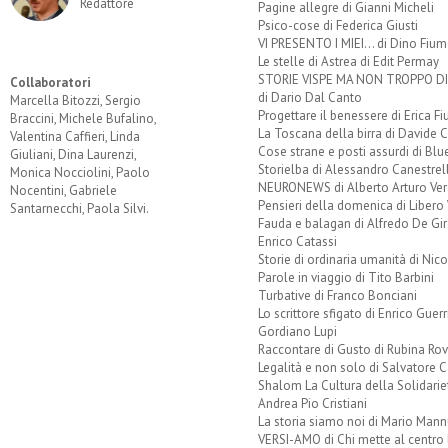
Redattore
Pagine allegre di Gianni Micheli
Psico-cose di Federica Giusti
VI PRESENTO I MIEI... di Dino Fium
Le stelle di Astrea di Edit Permay
STORIE VISPE MA NON TROPPO 
Collaboratori
di Dario Dal Canto
Marcella Bitozzi, Sergio
Progettare il benessere di Erica F
Braccini, Michele Bufalino,
La Toscana della birra di Davide 
Valentina Caffieri, Linda
Cose strane e posti assurdi di Bl
Giuliani, Dina Laurenzi,
Storielba di Alessandro Canestrell
Monica Nocciolini, Paolo
NEURONEWS di Alberto Arturo Ver
Nocentini, Gabriele
Pensieri della domenica di Libero 
Santarnecchi, Paola Silvi.
Fauda e balagan di Alfredo De Gi
Enrico Catassi
Storie di ordinaria umanità di Nico
Parole in viaggio di Tito Barbini
Turbative di Franco Bonciani
Lo scrittore sfigato di Enrico Guerr
Gordiano Lupi
Raccontare di Gusto di Rubina Rov
Legalità e non solo di Salvatore C
Shalom La Cultura della Solidarie
Andrea Pio Cristiani
La storia siamo noi di Mario Mann
VERSI-AMO di Chi mette al centro 