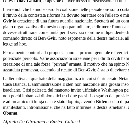
Difesa
Yoav Gallant
, colpevole di aver messo in discussione la linea
I terremoti che hanno scosso la coalizione nelle passate ore sono costat
il rinvio della contestata riforma ha dovuto barattare con l'alleato e mi
Gvir
la creazione di una futura guardia nazionale. Spetterà ad un comit
piano organizzativo di questo corpo paramilitare, e dirimere l'annosa
dovesse strutturarsi come unità per il servizio d'ordine indipendente dal
comando diretto di
Ben-Gvir
, noto esponente della destra radicale, al
legge ad hoc.
Fermamente contrari alla proposta sono la procura generale e i vertici
potenziale pericolo. Varie associazioni israeliane per i diritti civili h
creazione di una tale forza “privata” armata. Il motivo che ha spinto
azzardata promessa, cedendo al ricatto di Ben-Gvir, è stato di evitare 
L'alternativa al quadrato della maggioranza in cui si è trincerato Net
Casa Bianca. L'amministrazione Biden non nasconde una grossa insoff
israeliano. Crisi palesata dal mancato invito ufficiale a Washington p
non pochi imbarazzi diplomatici tra i due paesi. Lo sgarbo del presiden
e ad un amico di lunga data è stato doppio, avendo
Biden
scelto di pa
manifestanti. Intromissione, che ha fatto infuriare la destra israelian
Obama
.
Alfredo De Girolamo e Enrico Catassi