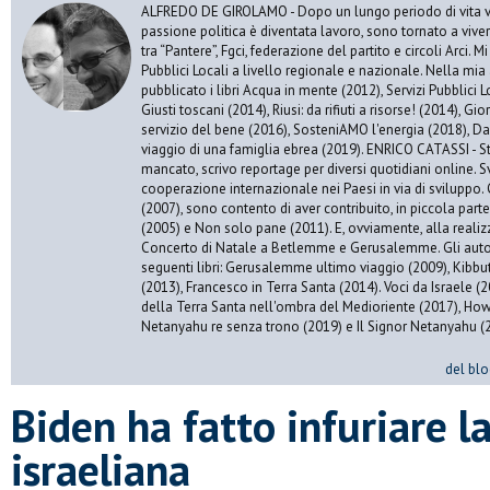
ALFREDO DE GIROLAMO - Dopo un lungo periodo di vita vis
passione politica è diventata lavoro, sono tornato a vive
tra “Pantere”, Fgci, federazione del partito e circoli Arci. 
Pubblici Locali a livello regionale e nazionale. Nella mia 
pubblicato i libri Acqua in mente (2012), Servizi Pubblici Lo
Giusti toscani (2014), Riusi: da rifiuti a risorse! (2014), Gi
servizio del bene (2016), SosteniAMO l'energia (2018), Da
viaggio di una famiglia ebrea (2019). ENRICO CATASSI - S
mancato, scrivo reportage per diversi quotidiani online. S
cooperazione internazionale nei Paesi in via di sviluppo. 
(2007), sono contento di aver contribuito, in piccola par
(2005) e Non solo pane (2011). E, ovviamente, alla realiz
Concerto di Natale a Betlemme e Gerusalemme. Gli autor
seguenti libri: Gerusalemme ultimo viaggio (2009), Kibbu
(2013), Francesco in Terra Santa (2014). Voci da Israele (
della Terra Santa nell'ombra del Medioriente (2017), Ho
Netanyahu re senza trono (2019) e Il Signor Netanyahu (
del blo
Biden ha fatto infuriare l
israeliana