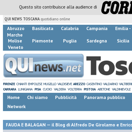
Questo sito contribuisce alla audience di
QUI NEWS TOSCANA
quotidiano online
Abruzzo
Basilicata
Calabria
Campania
Emilia 
Marche
Molise
Piemonte
Puglia
Sardegna
Sicilia
Veneto
FIRENZE
CHIANTI
EMPOLESE
MUGELLO
VALDISIEVE
AREZZO
CASENTINO
VALDARNO
VALTIBER
CARRARA
LUNIGIANA
PISA
CUOIO
VALDERA
VOLTERRA
PISTOIA
ABETONE
VALDINIEVOLE
Home
Chi siamo
Pubblicità
Panorama pubblico
Network
FAUDA E BALAGAN — il Blog di Alfredo De Girolamo e Enric