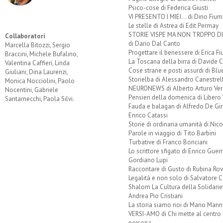
Psico-cose di Federica Giusti
VI PRESENTO I MIEI... di Dino Fium
Le stelle di Astrea di Edit Permay
STORIE VISPE MA NON TROPPO 
Collaboratori
di Dario Dal Canto
Marcella Bitozzi, Sergio
Progettare il benessere di Erica F
Braccini, Michele Bufalino,
La Toscana della birra di Davide 
Valentina Caffieri, Linda
Cose strane e posti assurdi di Bl
Giuliani, Dina Laurenzi,
Storielba di Alessandro Canestrell
Monica Nocciolini, Paolo
NEURONEWS di Alberto Arturo Ver
Nocentini, Gabriele
Pensieri della domenica di Libero 
Santarnecchi, Paola Silvi.
Fauda e balagan di Alfredo De Gi
Enrico Catassi
Storie di ordinaria umanità di Nico
Parole in viaggio di Tito Barbini
Turbative di Franco Bonciani
Lo scrittore sfigato di Enrico Guerr
Gordiano Lupi
Raccontare di Gusto di Rubina Rov
Legalità e non solo di Salvatore C
Shalom La Cultura della Solidarie
Andrea Pio Cristiani
La storia siamo noi di Mario Mann
VERSI-AMO di Chi mette al centro 
persona