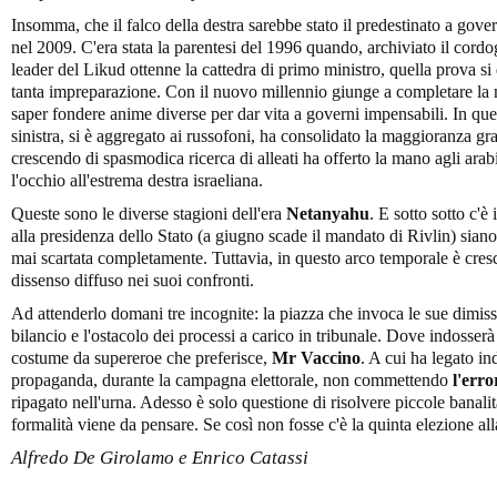
Insomma, che il falco della destra sarebbe stato il predestinato a gover
nel 2009. C'era stata la parentesi del 1996 quando, archiviato il cordog
leader del Likud ottenne la cattedra di primo ministro, quella prova si d
tanta impreparazione. Con il nuovo millennio giunge a completare la ma
saper fondere anime diverse per dar vita a governi impensabili. In ques
sinistra, si è aggregato ai russofoni, ha consolidato la maggioranza graz
crescendo di spasmodica ricerca di alleati ha offerto la mano agli arabi
l'occhio all'estrema destra israeliana.
Queste sono le diverse stagioni dell'era
Netanyahu
. E sotto sotto c'è
alla presidenza dello Stato (a giugno scade il mandato di Rivlin) sian
mai scartata completamente. Tuttavia, in questo arco temporale è cres
dissenso diffuso nei suoi confronti.
Ad attenderlo domani tre incognite: la piazza che invoca le sue dimiss
bilancio e l'ostacolo dei processi a carico in tribunale. Dove indosserà 
costume da supereroe che preferisce,
Mr Vaccino
. A cui ha legato i
propaganda, durante la campagna elettorale, non commettendo
l'err
ripagato nell'urna. Adesso è solo questione di risolvere piccole banali
formalità viene da pensare. Se così non fosse c'è la quinta elezione all
Alfredo De Girolamo e Enrico Catassi