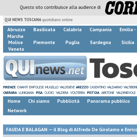
Questo sito contribuisce alla audience di
QUI NEWS TOSCANA
quotidiano online
Abruzzo
Basilicata
Calabria
Campania
Emilia 
Marche
Molise
Piemonte
Puglia
Sardegna
Sicilia
Veneto
FIRENZE
CHIANTI
EMPOLESE
MUGELLO
VALDISIEVE
AREZZO
CASENTINO
VALDARNO
VALTIBER
CARRARA
LUNIGIANA
PISA
CUOIO
VALDERA
VOLTERRA
PISTOIA
ABETONE
VALDINIEVOLE
Home
Chi siamo
Pubblicità
Panorama pubblico
Network
FAUDA E BALAGAN — il Blog di Alfredo De Girolamo e Enric