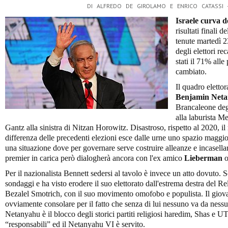
DI ALFREDO DE GIROLAMO E ENRICO CATASSI
Israele curva d
risultati finali d
tenute martedì 2
degli elettori r
stati il 71% alle
cambiato.
Il quadro eletto
Benjamin Net
Brancaleone degl
alla laburista M
Gantz alla sinistra di Nitzan Horowitz. Disastroso, rispetto al 2020, il r
differenza delle precedenti elezioni esce dalle urne uno spazio magg
una situazione dove per governare serve costruire alleanze e incasella
premier in carica però dialogherà ancora con l'ex amico
Lieberman
o
Per il nazionalista Bennett sedersi al tavolo è invece un atto dovuto. S
sondaggi e ha visto erodere il suo elettorato dall'estrema destra del R
Bezalel Smotrich, con il suo movimento omofobo e populista. Il giovan
ovviamente consolare per il fatto che senza di lui nessuno va da nessu
Netanyahu è il blocco degli storici partiti religiosi haredim, Shas e 
“responsabili” ed il Netanyahu VI è servito.