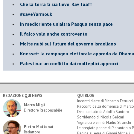
Che la terra ti sia lieve, Rav Toaff
​#saveYarmouk
​In medioriente un'altra Pasqua senza pace
​Il falco vola anche controvento
Molte nubi sul futuro del governo israeliano
Knesset: la campagna elettorale approda da Obam
Palestina: un conflitto dai molteplici approcci
REDAZIONE QUI NEWS
QUI BLOG
Incontri d'arte di Riccardo Ferrucci
Marco Migli
Racconti della domenica di Marco
Direttore Responsabile
Disincantato di Adolfo Santoro
Sorridendo di Nicola Belcari
Vignaioli e vini di Nadio Stronchi
Pietro Mattonai
Le pregiate penne di Pierantonio P
Redattore
Pagine allegre di Gianni Micheli