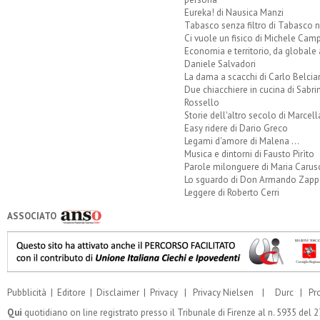
Eureka! di Nausica Manzi
Tabasco senza filtro di Tabasco n
Ci vuole un fisico di Michele Camp
Economia e territorio, da globale 
Daniele Salvadori
La dama a scacchi di Carlo Belcia
Due chiacchiere in cucina di Sabri
Rossello
Storie dell'altro secolo di Marcell
Easy ridere di Dario Greco
Legami d'amore di Malena ...
Musica e dintorni di Fausto Pirìto
Parole milonguere di Maria Carus
Lo sguardo di Don Armando Zappo
Leggere di Roberto Cerri
ASSOCIATO
Pubblicità
|
Editore
|
Disclaimer
|
Privacy
|
Privacy Nielsen
|
Durc
|
Pr
Qui
quotidiano on line registrato presso il Tribunale di Firenze al n. 5935 del