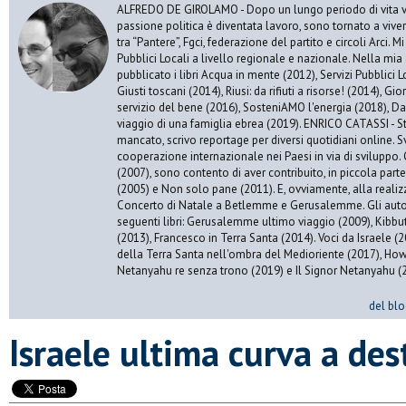
ALFREDO DE GIROLAMO - Dopo un lungo periodo di vita vis
passione politica è diventata lavoro, sono tornato a vive
tra “Pantere”, Fgci, federazione del partito e circoli Arci. 
Pubblici Locali a livello regionale e nazionale. Nella mia 
pubblicato i libri Acqua in mente (2012), Servizi Pubblici Lo
Giusti toscani (2014), Riusi: da rifiuti a risorse! (2014), Gi
servizio del bene (2016), SosteniAMO l'energia (2018), Da
viaggio di una famiglia ebrea (2019). ENRICO CATASSI - S
mancato, scrivo reportage per diversi quotidiani online. S
cooperazione internazionale nei Paesi in via di sviluppo. 
(2007), sono contento di aver contribuito, in piccola par
(2005) e Non solo pane (2011). E, ovviamente, alla realiz
Concerto di Natale a Betlemme e Gerusalemme. Gli autor
seguenti libri: Gerusalemme ultimo viaggio (2009), Kibbu
(2013), Francesco in Terra Santa (2014). Voci da Israele (
della Terra Santa nell'ombra del Medioriente (2017), Ho
Netanyahu re senza trono (2019) e Il Signor Netanyahu (
del blo
Israele ultima curva a des