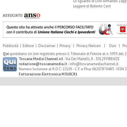
Lo sguardo di Don Armando Zappo
Leggere di Roberto Cerri
ASSOCIATO
Pubblicità
|
Editore
|
Disclaimer
|
Privacy
|
Privacy Nielsen
|
Durc
|
Pr
Qui
quotidiano on line registrato presso il Tribunale di Firenze al n. 5935 del
Toscana Media Channel srl
- Via Dei Martelli, 8 - 50129 FIRENZE
redazione@toscanamedia.it
- info@toscanamediachannel.it
Numero Iscrizione al R.O.C: 22105 - C.F. e P.Iva: 06207870483 - ISSN
Fatturazione Elettronica M5UXCR1