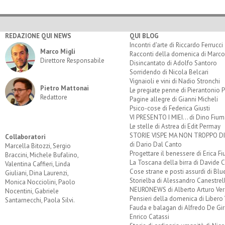
REDAZIONE QUI NEWS
QUI BLOG
Incontri d'arte di Riccardo Ferrucci
Marco Migli
Racconti della domenica di Marco
Direttore Responsabile
Disincantato di Adolfo Santoro
Sorridendo di Nicola Belcari
Vignaioli e vini di Nadio Stronchi
Pietro Mattonai
Le pregiate penne di Pierantonio P
Redattore
Pagine allegre di Gianni Micheli
Psico-cose di Federica Giusti
VI PRESENTO I MIEI... di Dino Fium
Le stelle di Astrea di Edit Permay
STORIE VISPE MA NON TROPPO 
Collaboratori
di Dario Dal Canto
Marcella Bitozzi, Sergio
Progettare il benessere di Erica F
Braccini, Michele Bufalino,
La Toscana della birra di Davide 
Valentina Caffieri, Linda
Cose strane e posti assurdi di Bl
Giuliani, Dina Laurenzi,
Storielba di Alessandro Canestrell
Monica Nocciolini, Paolo
NEURONEWS di Alberto Arturo Ver
Nocentini, Gabriele
Pensieri della domenica di Libero 
Santarnecchi, Paola Silvi.
Fauda e balagan di Alfredo De Gi
Enrico Catassi