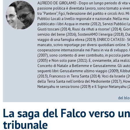
ALFREDO DE GIROLAMO - Dopo un lungo periodo di vita vis
passione politica è diventata lavoro, sono tornato a vive
tra “Pantere”, Fgci, federazione del partito e circoli Arci. 
Pubblici Locali a livello regionale e nazionale. Nella mia 
pubblicato i libri Acqua in mente (2012), Servizi Pubblici Lo
Giusti toscani (2014), Riusi: da rifiuti a risorse! (2014), Gi
servizio del bene (2016), SosteniAMO l'energia (2018), Da
viaggio di una famiglia ebrea (2019). ENRICO CATASSI - S
mancato, scrivo reportage per diversi quotidiani online. S
cooperazione internazionale nei Paesi in via di sviluppo. 
(2007), sono contento di aver contribuito, in piccola par
(2005) e Non solo pane (2011). E, ovviamente, alla realiz
Concerto di Natale a Betlemme e Gerusalemme. Gli autor
seguenti libri: Gerusalemme ultimo viaggio (2009), Kibbu
(2013), Francesco in Terra Santa (2014). Voci da Israele (
della Terra Santa nell'ombra del Medioriente (2017), Ho
Netanyahu re senza trono (2019) e Il Signor Netanyahu (
del blo
La saga del Falco verso un
tribunale