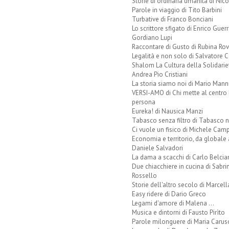
Storie di ordinaria umanità di Nico
Parole in viaggio di Tito Barbini
Turbative di Franco Bonciani
Lo scrittore sfigato di Enrico Guerr
Gordiano Lupi
Raccontare di Gusto di Rubina Rov
Legalità e non solo di Salvatore C
Shalom La Cultura della Solidarie
Andrea Pio Cristiani
La storia siamo noi di Mario Mann
VERSI-AMO di Chi mette al centro 
persona
Eureka! di Nausica Manzi
Tabasco senza filtro di Tabasco n
Ci vuole un fisico di Michele Camp
Economia e territorio, da globale 
Daniele Salvadori
La dama a scacchi di Carlo Belcia
Due chiacchiere in cucina di Sabri
Rossello
Storie dell'altro secolo di Marcell
Easy ridere di Dario Greco
Legami d'amore di Malena ...
Musica e dintorni di Fausto Pirìto
Parole milonguere di Maria Carus