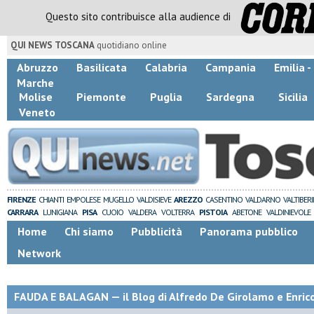
Questo sito contribuisce alla audience di
QUI NEWS TOSCANA
quotidiano online
Abruzzo
Basilicata
Calabria
Campania
Emilia 
Marche
Molise
Piemonte
Puglia
Sardegna
Sicilia
Veneto
FIRENZE
CHIANTI
EMPOLESE
MUGELLO
VALDISIEVE
AREZZO
CASENTINO
VALDARNO
VALTIBER
CARRARA
LUNIGIANA
PISA
CUOIO
VALDERA
VOLTERRA
PISTOIA
ABETONE
VALDINIEVOLE
Home
Chi siamo
Pubblicità
Panorama pubblico
Network
FAUDA E BALAGAN — il Blog di Alfredo De Girolamo e Enric