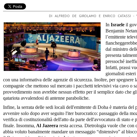
DI ALFREDO DE GIROLAMO E ENRICO CATASSI -
In
Israele
il gov
Benjamin Netany
l’emittente telev
fiancheggerebbe 
dal ministro de
presenta talment
pressoché ineffi
Infatti, prassi v
giornalisti este
con una informativa delle agenzie di sicurezza. Inoltre, per spegnere 
compagnie che mettono sul mercato i pacchetti televisivi via cavo o sate
provvedimento non avrebbe nessun effetto per il semplice dato che gli 
qatariota avvalendosi di antenne paraboliche.
Infine, la serrata delle sedi locali dell'emittente di Doha è materia de
avvenire solo dopo aver seguito l'iter burocratico: passaggio della moz
verifica di costituzionalità dell'atto da parte dell'avvocatura di stato e 
finale. Insomma,
Al Jazeera
resta accesa. Dietrologia vuole che con 
abbia voluto banalmente mandare un messaggio “distensivo” al blocco 