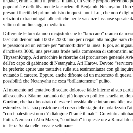
il Qatar, emiri sauditi in primis. Intanto, un vero e proprio terremoto po
popolarità e definitivamente la carriera di Benjamin Netanyahu. Uno 
presunti illeciti del primo ministro in questi anni. Lui, che non è digiu
relazioni extraconiugali alle critiche per le vacanze lussuose spesate d
vittima di un linciaggio mediatico.
Differente lettura danno i magistrati che lo “braccano” oramai da mesi 
fascicoli denominati 1000 e 2000: uno per i regali alla moglie Sara ch
le pressioni ad un editore per “ammorbidire” la linea. E poi, ad inguaia
d'inchiesta 3000, una presunta frode nella commessa di sottomarini ac
ThyssenKrupp. Ad arricchire le ricerche del procuratore generale Avic
dell'ex capo di gabinetto di Netanyahu, Ari Harow. Devoto “servitore”
ha preferito aprire una trattativa sulla sua testimonianza con gli inquir
evitando il carcere. Eppure, anche difronte ad un maremoto di questa 
possibilità che Netanyahu ne esca “brillantemente” pulito.
Al momento nel tentativo di sedare dolorose faide interne al suo parti
all'esecutivo. Stiamo parlando del più longevo politico israeliano, do
Gurion
, che ha dimostrato di essere inossidabile e intramontabile, ma
estremizzato la sua posizione nel corso delle stagioni e polarizzato l'a
“con i palestinesi non c'è dialogo e l'Iran è il male”. Convinto antio
Putin. Nemico di Abu Mazen, “confinato” in queste ore a Ramallah ne
in Terra Santa nelle passate settimane.