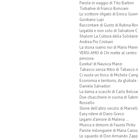
Parole in viaggio di Tito Barbini
Turbative di Franco Bonciani
Lo scrittore sfigato di Enrico Guerr
Gordiano Lupi
Raccontare di Gusto di Rubina Rov
Legalità e non solo di Salvatore C
Shalom La Cultura della Solidarie
Andrea Pio Cristiani
La storia siamo noi di Mario Mann
VERSI-AMO di Chi mette al centro 
persona
Eureka! di Nausica Manzi
Tabasco senza filtro di Tabasco n
Ci vuole un fisico di Michele Camp
Economia e territorio, da globale 
Daniele Salvadori
La dama a scacchi di Carlo Belcia
Due chiacchiere in cucina di Sabri
Rossello
Storie dell'altro secolo di Marcell
Easy ridere di Dario Greco
Legami d'amore di Malena ...
Musica e dintorni di Fausto Pirìto
Parole milonguere di Maria Carus
Lo sguardo di Don Armando Zappo