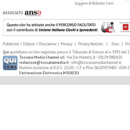
Leggere di Roberto Cerri
ASSOCIATO
Pubblicità
|
Editore
|
Disclaimer
|
Privacy
|
Privacy Nielsen
|
Durc
|
Pr
Qui
quotidiano on line registrato presso il Tribunale di Firenze al n. 5935 del
Toscana Media Channel srl
- Via Dei Martelli, 8 - 50129 FIRENZE
redazione@toscanamedia.it
- info@toscanamediachannel.it
Numero Iscrizione al R.O.C: 22105 - C.F. e P.Iva: 06207870483 - ISSN
Fatturazione Elettronica M5UXCR1