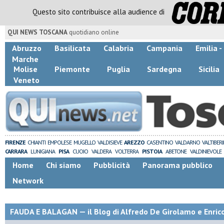
Questo sito contribuisce alla audience di
QUI NEWS TOSCANA
quotidiano online
Abruzzo
Basilicata
Calabria
Campania
Emilia 
Marche
Molise
Piemonte
Puglia
Sardegna
Sicilia
Veneto
FIRENZE
CHIANTI
EMPOLESE
MUGELLO
VALDISIEVE
AREZZO
CASENTINO
VALDARNO
VALTIBER
CARRARA
LUNIGIANA
PISA
CUOIO
VALDERA
VOLTERRA
PISTOIA
ABETONE
VALDINIEVOLE
Home
Chi siamo
Pubblicità
Panorama pubblico
Network
FAUDA E BALAGAN — il Blog di Alfredo De Girolamo e Enric