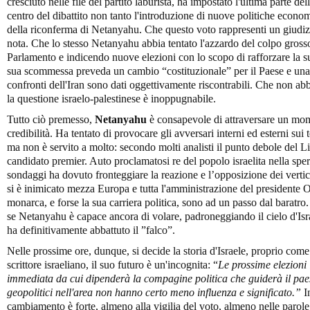
cresciuto nelle file del partito laburista, ha impostato l'ultima parte d
centro del dibattito non tanto l'introduzione di nuove politiche econ
della riconferma di Netanyahu. Che questo voto rappresenti un giudizi
nota. Che lo stesso Netanyahu abbia tentato l'azzardo del colpo gross
Parlamento e indicendo nuove elezioni con lo scopo di rafforzare la su
sua scommessa preveda un cambio “costituzionale” per il Paese e una p
confronti dell'Iran sono dati oggettivamente riscontrabili. Che non ab
la questione israelo-palestinese è inoppugnabile.
Tutto ciò premesso,
Netanyahu
è consapevole di attraversare un mom
credibilità. Ha tentato di provocare gli avversari interni ed esterni sui
ma non è servito a molto: secondo molti analisti il punto debole del L
candidato premier. Auto proclamatosi re del popolo israelita nella speran
sondaggi ha dovuto fronteggiare la reazione e l’opposizione dei vertici m
si è inimicato mezza Europa e tutta l'amministrazione del presidente 
monarca, e forse la sua carriera politica, sono ad un passo dal baratro
se Netanyahu è capace ancora di volare, padroneggiando il cielo d'Isr
ha definitivamente abbattuto il ”falco”.
Nelle prossime ore, dunque, si decide la storia d'Israele, proprio come
scrittore israeliano, il suo futuro è un'incognita: “
Le prossime elezioni 
immediata da cui dipenderà la compagine politica che guiderà il paes
geopolitici nell'area non hanno certo meno influenza e significato.”
I
cambiamento è forte, almeno alla vigilia del voto, almeno nelle parole