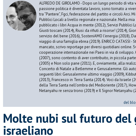
ALFREDO DE GIROLAMO - Dopo un lungo periodo di vita vis
passione politica è diventata lavoro, sono tornato a vive
tra “Pantere”, Fgci, federazione del partito e circoli Arci. 
Pubblici Locali a livello regionale e nazionale. Nella mia 
pubblicato i libri Acqua in mente (2012), Servizi Pubblici Lo
Giusti toscani (2014), Riusi: da rifiuti a risorse! (2014), Gi
servizio del bene (2016), SosteniAMO l'energia (2018), Da
viaggio di una famiglia ebrea (2019). ENRICO CATASSI - S
mancato, scrivo reportage per diversi quotidiani online. S
cooperazione internazionale nei Paesi in via di sviluppo. 
(2007), sono contento di aver contribuito, in piccola par
(2005) e Non solo pane (2011). E, ovviamente, alla realiz
Concerto di Natale a Betlemme e Gerusalemme. Gli autor
seguenti libri: Gerusalemme ultimo viaggio (2009), Kibbu
(2013), Francesco in Terra Santa (2014). Voci da Israele (
della Terra Santa nell'ombra del Medioriente (2017), Ho
Netanyahu re senza trono (2019) e Il Signor Netanyahu (
del blo
Molte nubi sul futuro del
israeliano