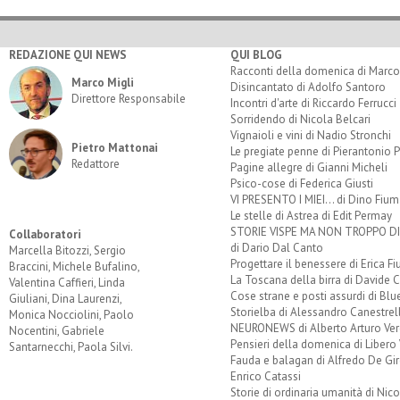
REDAZIONE QUI NEWS
QUI BLOG
Racconti della domenica di Marco
Marco Migli
Disincantato di Adolfo Santoro
Direttore Responsabile
Incontri d'arte di Riccardo Ferrucci
Sorridendo di Nicola Belcari
Vignaioli e vini di Nadio Stronchi
Pietro Mattonai
Le pregiate penne di Pierantonio P
Redattore
Pagine allegre di Gianni Micheli
Psico-cose di Federica Giusti
VI PRESENTO I MIEI... di Dino Fium
Le stelle di Astrea di Edit Permay
STORIE VISPE MA NON TROPPO 
Collaboratori
di Dario Dal Canto
Marcella Bitozzi, Sergio
Progettare il benessere di Erica F
Braccini, Michele Bufalino,
La Toscana della birra di Davide 
Valentina Caffieri, Linda
Cose strane e posti assurdi di Bl
Giuliani, Dina Laurenzi,
Storielba di Alessandro Canestrell
Monica Nocciolini, Paolo
NEURONEWS di Alberto Arturo Ver
Nocentini, Gabriele
Pensieri della domenica di Libero 
Santarnecchi, Paola Silvi.
Fauda e balagan di Alfredo De Gi
Enrico Catassi
Storie di ordinaria umanità di Nico