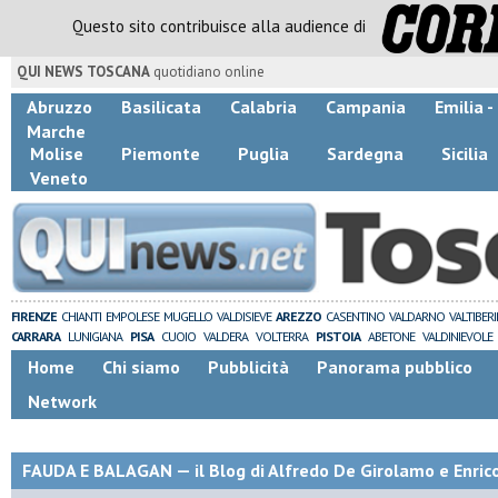
Questo sito contribuisce alla audience di
QUI NEWS TOSCANA
quotidiano online
Abruzzo
Basilicata
Calabria
Campania
Emilia 
Marche
Molise
Piemonte
Puglia
Sardegna
Sicilia
Veneto
FIRENZE
CHIANTI
EMPOLESE
MUGELLO
VALDISIEVE
AREZZO
CASENTINO
VALDARNO
VALTIBER
CARRARA
LUNIGIANA
PISA
CUOIO
VALDERA
VOLTERRA
PISTOIA
ABETONE
VALDINIEVOLE
Home
Chi siamo
Pubblicità
Panorama pubblico
Network
FAUDA E BALAGAN — il Blog di Alfredo De Girolamo e Enric