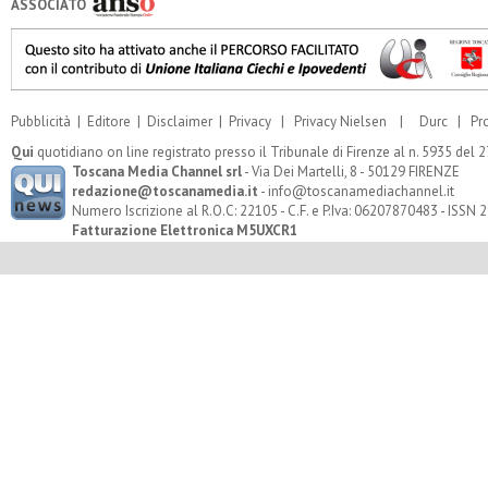
ASSOCIATO
Pubblicità
|
Editore
|
Disclaimer
|
Privacy
|
Privacy Nielsen
|
Durc
|
Pr
Qui
quotidiano on line registrato presso il Tribunale di Firenze al n. 5935 del
Toscana Media Channel srl
- Via Dei Martelli, 8 - 50129 FIRENZE
redazione@toscanamedia.it
- info@toscanamediachannel.it
Numero Iscrizione al R.O.C: 22105 - C.F. e P.Iva: 06207870483 - ISSN
Fatturazione Elettronica M5UXCR1