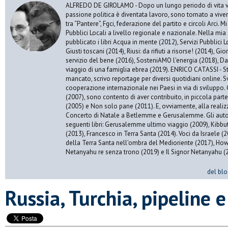
ALFREDO DE GIROLAMO - Dopo un lungo periodo di vita vis
passione politica è diventata lavoro, sono tornato a vive
tra “Pantere”, Fgci, federazione del partito e circoli Arci. 
Pubblici Locali a livello regionale e nazionale. Nella mia 
pubblicato i libri Acqua in mente (2012), Servizi Pubblici Lo
Giusti toscani (2014), Riusi: da rifiuti a risorse! (2014), Gi
servizio del bene (2016), SosteniAMO l'energia (2018), Da
viaggio di una famiglia ebrea (2019). ENRICO CATASSI - S
mancato, scrivo reportage per diversi quotidiani online. S
cooperazione internazionale nei Paesi in via di sviluppo. 
(2007), sono contento di aver contribuito, in piccola par
(2005) e Non solo pane (2011). E, ovviamente, alla realiz
Concerto di Natale a Betlemme e Gerusalemme. Gli autor
seguenti libri: Gerusalemme ultimo viaggio (2009), Kibbu
(2013), Francesco in Terra Santa (2014). Voci da Israele (
della Terra Santa nell'ombra del Medioriente (2017), Ho
Netanyahu re senza trono (2019) e Il Signor Netanyahu (
del blo
Russia, Turchia, pipeline e