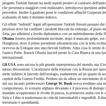
progetto Turkish Stream ha molti aspetti positivi al contrario dell'ant
che presentava maggiori costi realizzativi, introduceva questioni ambie
prevedere. Inoltre il gasdotto pone le condizioni affinchè Gazprom div
scalzando di fatto il dominio tedesco.
Gli effetti “indiretti” legati all'operazione Turkish Stream passano d
prezioso dove far confluire i prodotti bloccati da embargo, al piano mil
Siria, per riflettersi a livello diplomatico con un indebolimento della 
Obama
fossero profondamente incrinate, dopo il mancato golpe, era s
Hanghzou, dove il primo presidente afroamericano con la testa reclina
riceveva da Erdogan uno stucchevole buffetto. Altra cosa le strette di
l'amico Putin. Barack Obama lascerà presto la Casa Bianca in una fase
internazionali.
Gli USA
sono ancora la più grande superpotenza del mondo, ma il lor
messo discussione. L'acutizzarsi della tensione con la Russia per quest
mette indietro le lancette dell'orologio, esattamente ad un quarto di s
capitoli della Guerra Fredda. Perdura sin da allora un movimento di ri
dal suo incauto predecessore
George W. Bush
aveva ereditato una mo
compromesso, lo scenario afghano devastato e il processo di dialogo i
mandato scoppieranno le rivolte di piazza, la primavera araba con le s
Siria e Libia si trasformano in criticità interminabili e ingestibili. Il 
terrorismo è quotidianità.