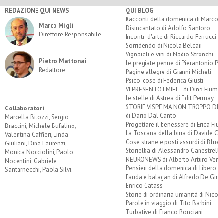
REDAZIONE QUI NEWS
QUI BLOG
Racconti della domenica di Marco
Marco Migli
Disincantato di Adolfo Santoro
Direttore Responsabile
Incontri d'arte di Riccardo Ferrucci
Sorridendo di Nicola Belcari
Vignaioli e vini di Nadio Stronchi
Pietro Mattonai
Le pregiate penne di Pierantonio P
Redattore
Pagine allegre di Gianni Micheli
Psico-cose di Federica Giusti
VI PRESENTO I MIEI... di Dino Fium
Le stelle di Astrea di Edit Permay
STORIE VISPE MA NON TROPPO 
Collaboratori
di Dario Dal Canto
Marcella Bitozzi, Sergio
Progettare il benessere di Erica F
Braccini, Michele Bufalino,
La Toscana della birra di Davide 
Valentina Caffieri, Linda
Cose strane e posti assurdi di Bl
Giuliani, Dina Laurenzi,
Storielba di Alessandro Canestrell
Monica Nocciolini, Paolo
NEURONEWS di Alberto Arturo Ver
Nocentini, Gabriele
Pensieri della domenica di Libero 
Santarnecchi, Paola Silvi.
Fauda e balagan di Alfredo De Gi
Enrico Catassi
Storie di ordinaria umanità di Nico
Parole in viaggio di Tito Barbini
Turbative di Franco Bonciani