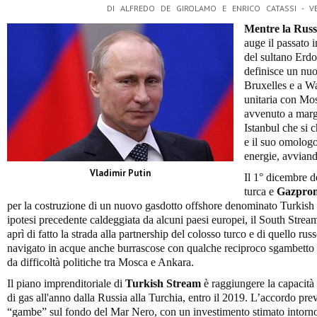
DI ALFREDO DE GIROLAMO E ENRICO CATASSI - 
Mentre la Russ
auge il passato 
del sultano Erdo
definisce un nuo
Bruxelles e a W
unitaria con Mos
avvenuto a marg
Istanbul che si 
e il suo omologo
energie, avviand
Vladimir Putin
Il 1° dicembre 
turca e
Gazpro
per la costruzione di un nuovo gasdotto offshore denominato Turkish S
ipotesi precedente caldeggiata da alcuni paesi europei, il South Str
aprì di fatto la strada alla partnership del colosso turco e di quello ru
navigato in acque anche burrascose con qualche reciproco sgambetto e
da difficoltà politiche tra Mosca e Ankara.
Il piano imprenditoriale di
Turkish Stream
è raggiungere la capacità 
di gas all'anno dalla Russia alla Turchia, entro il 2019. L’accordo pre
“gambe” sul fondo del Mar Nero, con un investimento stimato intorno 