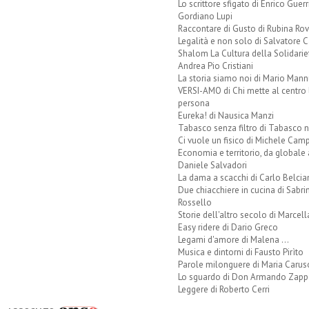
Lo scrittore sfigato di Enrico Guerr
Gordiano Lupi
Raccontare di Gusto di Rubina Rov
Legalità e non solo di Salvatore C
Shalom La Cultura della Solidarie
Andrea Pio Cristiani
La storia siamo noi di Mario Mann
VERSI-AMO di Chi mette al centro 
persona
Eureka! di Nausica Manzi
Tabasco senza filtro di Tabasco n
Ci vuole un fisico di Michele Camp
Economia e territorio, da globale 
Daniele Salvadori
La dama a scacchi di Carlo Belcia
Due chiacchiere in cucina di Sabri
Rossello
Storie dell'altro secolo di Marcell
Easy ridere di Dario Greco
Legami d'amore di Malena ...
Musica e dintorni di Fausto Pirìto
Parole milonguere di Maria Carus
Lo sguardo di Don Armando Zappo
Leggere di Roberto Cerri