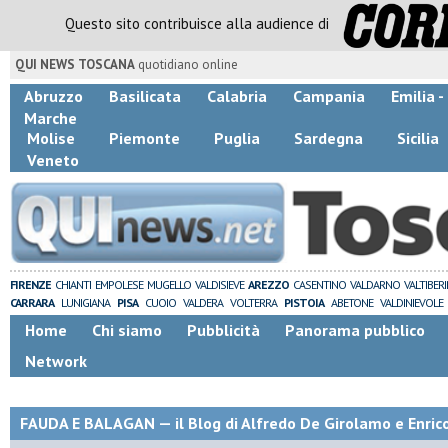
Questo sito contribuisce alla audience di
QUI NEWS TOSCANA
quotidiano online
Abruzzo
Basilicata
Calabria
Campania
Emilia 
Marche
Molise
Piemonte
Puglia
Sardegna
Sicilia
Veneto
FIRENZE
CHIANTI
EMPOLESE
MUGELLO
VALDISIEVE
AREZZO
CASENTINO
VALDARNO
VALTIBER
CARRARA
LUNIGIANA
PISA
CUOIO
VALDERA
VOLTERRA
PISTOIA
ABETONE
VALDINIEVOLE
Home
Chi siamo
Pubblicità
Panorama pubblico
Network
FAUDA E BALAGAN — il Blog di Alfredo De Girolamo e Enric