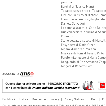
persona
Eureka! di Nausica Manzi
Tabasco senza filtro di Tabasco n
Ci vuole un fisico di Michele Camp
Economia e territorio, da globale 
Daniele Salvadori
La dama a scacchi di Carlo Belcia
Due chiacchiere in cucina di Sabri
Rossello
Storie dell'altro secolo di Marcell
Easy ridere di Dario Greco
Legami d'amore di Malena ...
Musica e dintorni di Fausto Pirìto
Parole milonguere di Maria Carus
Lo sguardo di Don Armando Zappo
Leggere di Roberto Cerri
ASSOCIATO
Pubblicità
|
Editore
|
Disclaimer
|
Privacy
|
Privacy Nielsen
|
Durc
|
Pr
Qui
quotidiano on line registrato presso il Tribunale di Firenze al n. 5935 del