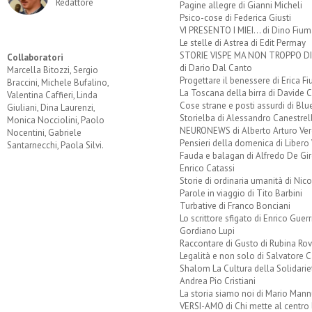
Redattore
Pagine allegre di Gianni Micheli
Psico-cose di Federica Giusti
VI PRESENTO I MIEI... di Dino Fium
Le stelle di Astrea di Edit Permay
STORIE VISPE MA NON TROPPO 
Collaboratori
di Dario Dal Canto
Marcella Bitozzi, Sergio
Progettare il benessere di Erica F
Braccini, Michele Bufalino,
La Toscana della birra di Davide 
Valentina Caffieri, Linda
Cose strane e posti assurdi di Bl
Giuliani, Dina Laurenzi,
Storielba di Alessandro Canestrell
Monica Nocciolini, Paolo
NEURONEWS di Alberto Arturo Ver
Nocentini, Gabriele
Pensieri della domenica di Libero 
Santarnecchi, Paola Silvi.
Fauda e balagan di Alfredo De Gi
Enrico Catassi
Storie di ordinaria umanità di Nico
Parole in viaggio di Tito Barbini
Turbative di Franco Bonciani
Lo scrittore sfigato di Enrico Guerr
Gordiano Lupi
Raccontare di Gusto di Rubina Rov
Legalità e non solo di Salvatore C
Shalom La Cultura della Solidarie
Andrea Pio Cristiani
La storia siamo noi di Mario Mann
VERSI-AMO di Chi mette al centro 