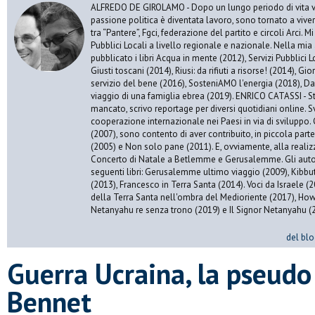
ALFREDO DE GIROLAMO - Dopo un lungo periodo di vita vis
passione politica è diventata lavoro, sono tornato a vive
tra “Pantere”, Fgci, federazione del partito e circoli Arci. 
Pubblici Locali a livello regionale e nazionale. Nella mia 
pubblicato i libri Acqua in mente (2012), Servizi Pubblici Lo
Giusti toscani (2014), Riusi: da rifiuti a risorse! (2014), Gi
servizio del bene (2016), SosteniAMO l'energia (2018), Da
viaggio di una famiglia ebrea (2019). ENRICO CATASSI - S
mancato, scrivo reportage per diversi quotidiani online. S
cooperazione internazionale nei Paesi in via di sviluppo. 
(2007), sono contento di aver contribuito, in piccola par
(2005) e Non solo pane (2011). E, ovviamente, alla realiz
Concerto di Natale a Betlemme e Gerusalemme. Gli autor
seguenti libri: Gerusalemme ultimo viaggio (2009), Kibbu
(2013), Francesco in Terra Santa (2014). Voci da Israele (
della Terra Santa nell'ombra del Medioriente (2017), Ho
Netanyahu re senza trono (2019) e Il Signor Netanyahu (
del blo
Guerra Ucraina, la pseudo 
Bennet