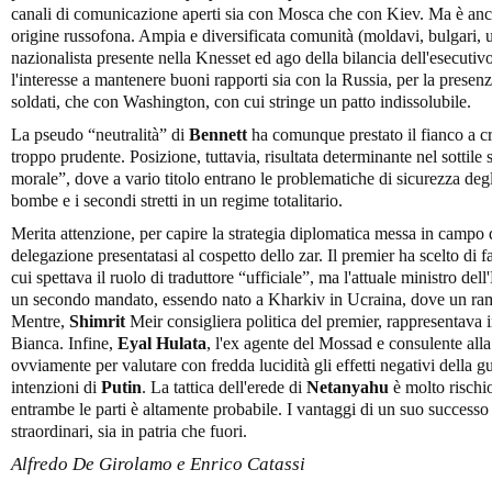
canali di comunicazione aperti sia con Mosca che con Kiev. Ma è anch
origine russofona. Ampia e diversificata comunità (moldavi, bulgari, u
nazionalista presente nella Knesset ed ago della bilancia dell'esecutiv
l'interesse a mantenere buoni rapporti sia con la Russia, per la presenz
soldati, che con Washington, con cui stringe un patto indissolubile.
La pseudo “neutralità” di
Bennett
ha comunque prestato il fianco a cri
troppo prudente. Posizione, tuttavia, risultata determinante nel sottile
morale”, dove a vario titolo entrano le problematiche di sicurezza degli 
bombe e i secondi stretti in un regime totalitario.
Merita attenzione, per capire la strategia diplomatica messa in campo
delegazione presentatasi al cospetto dello zar. Il premier ha scelto di
cui spettava il ruolo di traduttore “ufficiale”, ma l'attuale ministro del
un secondo mandato, essendo nato a Kharkiv in Ucraina, dove un ramo
Mentre,
Shimrit
Meir consigliera politica del premier, rappresentava 
Bianca. Infine,
Eyal Hulata
, l'ex agente del Mossad e consulente alla
ovviamente per valutare con fredda lucidità gli effetti negativi della gue
intenzioni di
Putin
. La tattica dell'erede di
Netanyahu
è molto rischio
entrambe le parti è altamente probabile. I vantaggi di un suo successo 
straordinari, sia in patria che fuori.
Alfredo De Girolamo e Enrico Catassi