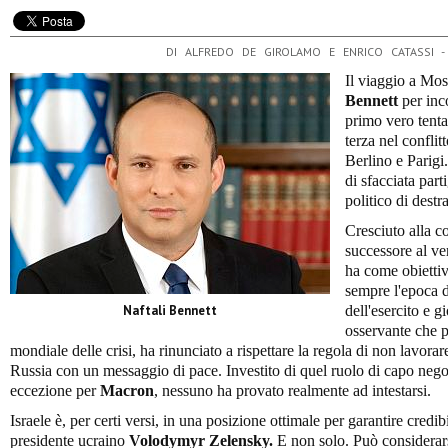
DI ALFREDO DE GIROLAMO E ENRICO CATASSI 
Il viaggio a Mos
Bennett
per inc
primo vero tenta
terza nel conflit
Berlino e Parig
di sfacciata par
politico di dest
Cresciuto alla c
successore al ve
ha come obiettiv
sempre l'epoca d
Naftali Bennett
dell'esercito e
osservante che p
mondiale delle crisi, ha rinunciato a rispettare la regola di non lavora
Russia con un messaggio di pace. Investito di quel ruolo di capo negoz
eccezione per
Macron
, nessuno ha provato realmente ad intestarsi.
Israele è, per certi versi, in una posizione ottimale per garantire credibili
presidente ucraino
Volodymyr Zelensky.
E non solo. Può considerars