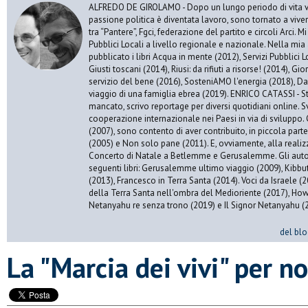
ALFREDO DE GIROLAMO - Dopo un lungo periodo di vita vis
passione politica è diventata lavoro, sono tornato a vive
tra “Pantere”, Fgci, federazione del partito e circoli Arci. 
Pubblici Locali a livello regionale e nazionale. Nella mia 
pubblicato i libri Acqua in mente (2012), Servizi Pubblici Lo
Giusti toscani (2014), Riusi: da rifiuti a risorse! (2014), Gi
servizio del bene (2016), SosteniAMO l'energia (2018), Da
viaggio di una famiglia ebrea (2019). ENRICO CATASSI - S
mancato, scrivo reportage per diversi quotidiani online. S
cooperazione internazionale nei Paesi in via di sviluppo. 
(2007), sono contento di aver contribuito, in piccola par
(2005) e Non solo pane (2011). E, ovviamente, alla realiz
Concerto di Natale a Betlemme e Gerusalemme. Gli autor
seguenti libri: Gerusalemme ultimo viaggio (2009), Kibbu
(2013), Francesco in Terra Santa (2014). Voci da Israele (
della Terra Santa nell'ombra del Medioriente (2017), Ho
Netanyahu re senza trono (2019) e Il Signor Netanyahu (
del blo
La "Marcia dei vivi" per n