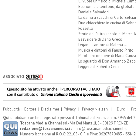
Ci vuole un fisico di Michele Camp
Economia e territorio, da globale 
Daniele Salvadori
La dama a scacchi di Carlo Belcia
Due chiacchiere in cucina di Sabri
Rossello
Storie dell'altro secolo di Marcell
Easy ridere di Dario Greco
Legami d'amore di Malena ...
Musica e dintorni di Fausto Pirìto
Parole milonguere di Maria Carus
Lo sguardo di Don Armando Zappo
Leggere di Roberto Cerri
ASSOCIATO
Pubblicità
|
Editore
|
Disclaimer
|
Privacy
|
Privacy Nielsen
|
Durc
|
Pr
Qui
quotidiano on line registrato presso il Tribunale di Firenze al n. 5935 del
Toscana Media Channel srl
- Via Dei Martelli, 8 - 50129 FIRENZE
redazione@toscanamedia.it
- info@toscanamediachannel.it
Numero Iscrizione al R.O.C: 22105 - C.F. e P.Iva: 06207870483 - ISSN