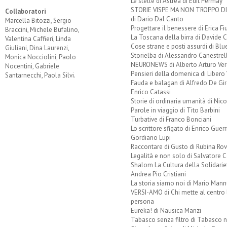
Le stelle di Astrea di Edit Permay
STORIE VISPE MA NON TROPPO 
Collaboratori
di Dario Dal Canto
Marcella Bitozzi, Sergio
Progettare il benessere di Erica F
Braccini, Michele Bufalino,
La Toscana della birra di Davide 
Valentina Caffieri, Linda
Cose strane e posti assurdi di Bl
Giuliani, Dina Laurenzi,
Storielba di Alessandro Canestrell
Monica Nocciolini, Paolo
NEURONEWS di Alberto Arturo Ver
Nocentini, Gabriele
Pensieri della domenica di Libero 
Santarnecchi, Paola Silvi.
Fauda e balagan di Alfredo De Gi
Enrico Catassi
Storie di ordinaria umanità di Nico
Parole in viaggio di Tito Barbini
Turbative di Franco Bonciani
Lo scrittore sfigato di Enrico Guerr
Gordiano Lupi
Raccontare di Gusto di Rubina Rov
Legalità e non solo di Salvatore C
Shalom La Cultura della Solidarie
Andrea Pio Cristiani
La storia siamo noi di Mario Mann
VERSI-AMO di Chi mette al centro 
persona
Eureka! di Nausica Manzi
Tabasco senza filtro di Tabasco n