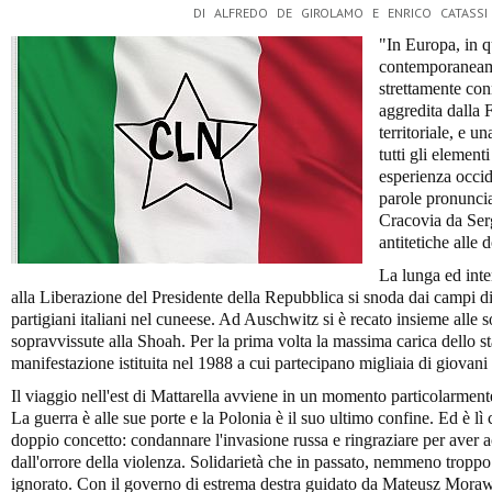
DI ALFREDO DE GIROLAMO E ENRICO CATASSI
"In Europa, in 
contemporaneame
strettamente con
aggredita dalla 
territoriale, e u
tutti gli element
esperienza occide
parole pronuncia
Cracovia da Ser
antitetiche alle 
La lunga ed inte
alla Liberazione del Presidente della Repubblica si snoda dai campi di 
partigiani italiani nel cuneese. Ad Auschwitz si è recato insieme alle 
sopravvissute alla Shoah. Per la prima volta la massima carica dello st
manifestazione istituita nel 1988 a cui partecipano migliaia di giovan
Il viaggio nell'est di Mattarella avviene in un momento particolarment
La guerra è alle sue porte e la Polonia è il suo ultimo confine. Ed è lì 
doppio concetto: condannare l'invasione russa e ringraziare per aver a
dall'orrore della violenza. Solidarietà che in passato, nemmeno tropp
ignorato. Con il governo di estrema destra guidato da Mateusz Mora