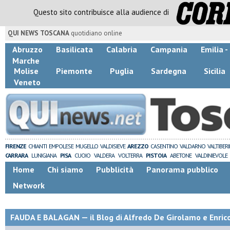
Questo sito contribuisce alla audience di
QUI NEWS TOSCANA
quotidiano online
Abruzzo
Basilicata
Calabria
Campania
Emilia 
Marche
Molise
Piemonte
Puglia
Sardegna
Sicilia
Veneto
FIRENZE
CHIANTI
EMPOLESE
MUGELLO
VALDISIEVE
AREZZO
CASENTINO
VALDARNO
VALTIBER
CARRARA
LUNIGIANA
PISA
CUOIO
VALDERA
VOLTERRA
PISTOIA
ABETONE
VALDINIEVOLE
Home
Chi siamo
Pubblicità
Panorama pubblico
Network
FAUDA E BALAGAN — il Blog di Alfredo De Girolamo e Enric