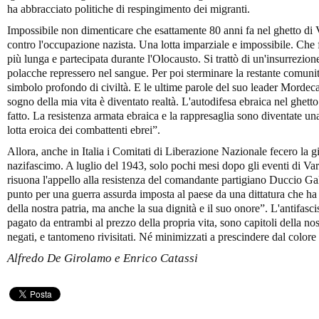
ha abbracciato politiche di respingimento dei migranti.
Impossibile non dimenticare che esattamente 80 anni fa nel ghetto di 
contro l'occupazione nazista. Una lotta imparziale e impossibile. Che fu
più lunga e partecipata durante l'Olocausto. Si trattò di un'insurrezion
polacche repressero nel sangue. Per poi sterminare la restante comunit
simbolo profondo di civiltà. E le ultime parole del suo leader Mordeca
sogno della mia vita è diventato realtà. L'autodifesa ebraica nel ghetto
fatto. La resistenza armata ebraica e la rappresaglia sono diventate una
lotta eroica dei combattenti ebrei”.
Allora, anche in Italia i Comitati di Liberazione Nazionale fecero la gi
nazifascimo. A luglio del 1943, solo pochi mesi dopo gli eventi di Vars
risuona l'appello alla resistenza del comandante partigiano Duccio Gal
punto per una guerra assurda imposta al paese da una dittatura che ha 
della nostra patria, ma anche la sua dignità e il suo onore”. L'antifas
pagato da entrambi al prezzo della propria vita, sono capitoli della no
negati, e tantomeno rivisitati. Né minimizzati a prescindere dal colore
Alfredo De Girolamo e Enrico Catassi