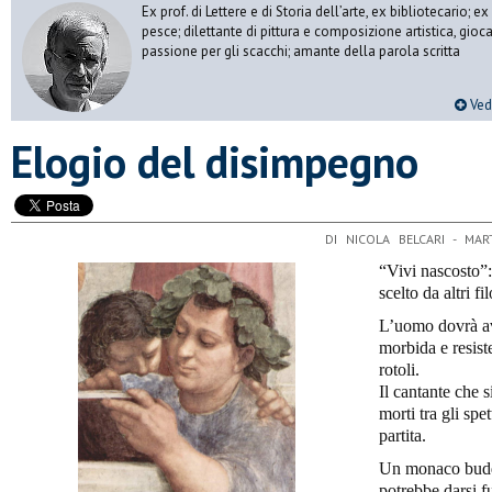
Ex prof. di Lettere e di Storia dell’arte, ex bibliotecario;
pesce; dilettante di pittura e composizione artistica, gioc
passione per gli scacchi; amante della parola scritta
Vedi
Elogio del disimpegno
DI NICOLA BELCARI - MA
“Vivi nascosto”:
scelto da altri fi
L’uomo dovrà ave
morbida e resist
rotoli.
Il cantante che s
morti tra gli spe
partita.
Un monaco buddi
potrebbe darsi fu