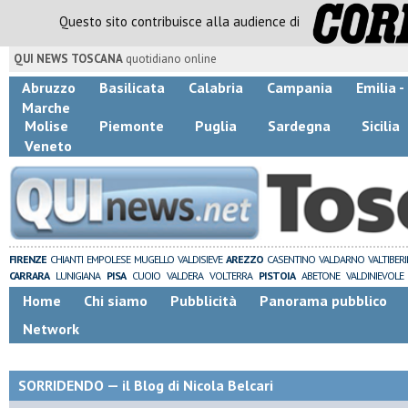
Questo sito contribuisce alla audience di
QUI NEWS TOSCANA
quotidiano online
Abruzzo
Basilicata
Calabria
Campania
Emilia 
Marche
Molise
Piemonte
Puglia
Sardegna
Sicilia
Veneto
FIRENZE
CHIANTI
EMPOLESE
MUGELLO
VALDISIEVE
AREZZO
CASENTINO
VALDARNO
VALTIBER
CARRARA
LUNIGIANA
PISA
CUOIO
VALDERA
VOLTERRA
PISTOIA
ABETONE
VALDINIEVOLE
Home
Chi siamo
Pubblicità
Panorama pubblico
Network
SORRIDENDO — il Blog di Nicola Belcari