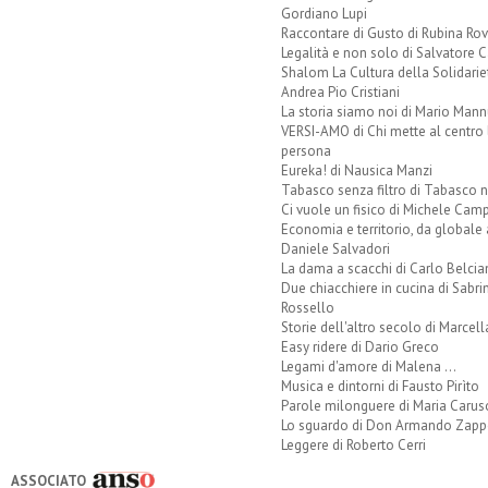
Gordiano Lupi
Raccontare di Gusto di Rubina Rov
Legalità e non solo di Salvatore C
Shalom La Cultura della Solidarie
Andrea Pio Cristiani
La storia siamo noi di Mario Mann
VERSI-AMO di Chi mette al centro 
persona
Eureka! di Nausica Manzi
Tabasco senza filtro di Tabasco n
Ci vuole un fisico di Michele Camp
Economia e territorio, da globale 
Daniele Salvadori
La dama a scacchi di Carlo Belcia
Due chiacchiere in cucina di Sabri
Rossello
Storie dell'altro secolo di Marcell
Easy ridere di Dario Greco
Legami d'amore di Malena ...
Musica e dintorni di Fausto Pirìto
Parole milonguere di Maria Carus
Lo sguardo di Don Armando Zappo
Leggere di Roberto Cerri
ASSOCIATO