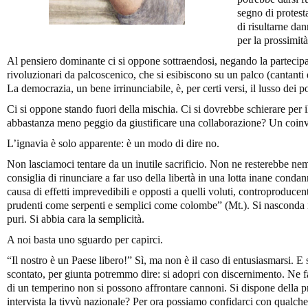
segno di protest
di risultarne da
per la prossimità
Al pensiero dominante ci si oppone sottraendosi, negando la partecipaz
rivoluzionari da palcoscenico, che si esibiscono su un palco (cantanti
La democrazia, un bene irrinunciabile, è, per certi versi, il lusso dei 
Ci si oppone stando fuori della mischia. Ci si dovrebbe schierare pe
abbastanza meno peggio da giustificare una collaborazione? Un coi
L’ignavia è solo apparente: è un modo di dire no.
Non lasciamoci tentare da un inutile sacrificio. Non ne resterebbe
consiglia di rinunciare a far uso della libertà in una lotta inane condann
causa di effetti imprevedibili e opposti a quelli voluti, controproduce
prudenti come serpenti e semplici come colombe” (Mt.). Si nasconda il
puri. Si abbia cara la semplicità.
A noi basta uno sguardo per capirci.
“Il nostro è un Paese libero!” Sì, ma non è il caso di entusiasmarsi. E 
scontato, per giunta potremmo dire: si adopri con discernimento. Ne 
di un temperino non si possono affrontare cannoni. Si dispone della p
intervista la tivvù nazionale? Per ora possiamo confidarci con qualche