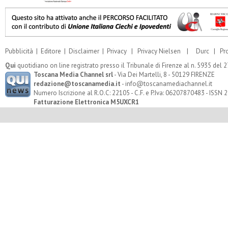
Pubblicità
|
Editore
|
Disclaimer
|
Privacy
|
Privacy Nielsen
|
Durc
|
Pr
Qui
quotidiano on line registrato presso il Tribunale di Firenze al n. 5935 del
Toscana Media Channel srl
- Via Dei Martelli, 8 - 50129 FIRENZE
redazione@toscanamedia.it
- info@toscanamediachannel.it
Numero Iscrizione al R.O.C: 22105 - C.F. e P.Iva: 06207870483 - ISSN
Fatturazione Elettronica M5UXCR1