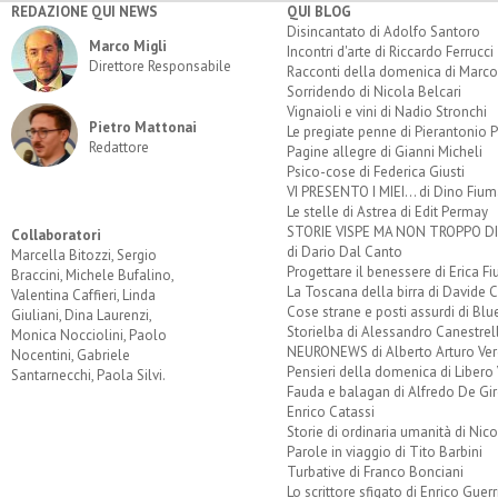
REDAZIONE QUI NEWS
QUI BLOG
Disincantato di Adolfo Santoro
Marco Migli
Incontri d'arte di Riccardo Ferrucci
Direttore Responsabile
Racconti della domenica di Marco
Sorridendo di Nicola Belcari
Vignaioli e vini di Nadio Stronchi
Pietro Mattonai
Le pregiate penne di Pierantonio P
Redattore
Pagine allegre di Gianni Micheli
Psico-cose di Federica Giusti
VI PRESENTO I MIEI... di Dino Fium
Le stelle di Astrea di Edit Permay
STORIE VISPE MA NON TROPPO 
Collaboratori
di Dario Dal Canto
Marcella Bitozzi, Sergio
Progettare il benessere di Erica F
Braccini, Michele Bufalino,
La Toscana della birra di Davide 
Valentina Caffieri, Linda
Cose strane e posti assurdi di Bl
Giuliani, Dina Laurenzi,
Storielba di Alessandro Canestrell
Monica Nocciolini, Paolo
NEURONEWS di Alberto Arturo Ver
Nocentini, Gabriele
Pensieri della domenica di Libero 
Santarnecchi, Paola Silvi.
Fauda e balagan di Alfredo De Gi
Enrico Catassi
Storie di ordinaria umanità di Nico
Parole in viaggio di Tito Barbini
Turbative di Franco Bonciani
Lo scrittore sfigato di Enrico Guerr