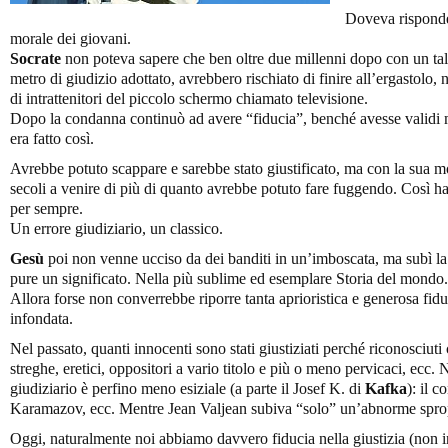
Doveva risponde
morale dei giovani.
Socrate
non poteva sapere che ben oltre due millenni dopo con un ta
metro di giudizio adottato, avrebbero rischiato di finire all’ergastolo
di intrattenitori del piccolo schermo chiamato televisione.
Dopo la condanna continuò ad avere “fiducia”, benché avesse validi mo
era fatto così.
Avrebbe potuto scappare e sarebbe stato giustificato, ma con la sua mo
secoli a venire di più di quanto avrebbe potuto fare fuggendo. Così ha
per sempre.
Un errore giudiziario, un classico.
Gesù
poi non venne ucciso da dei banditi in un’imboscata, ma subì la 
pure un significato. Nella più sublime ed esemplare Storia del mondo.
Allora forse non converrebbe riporre tanta aprioristica e generosa fidu
infondata.
Nel passato, quanti innocenti sono stati giustiziati perché riconosciut
streghe, eretici, oppositori a vario titolo e più o meno pervicaci, ecc. 
giudiziario è perfino meno esiziale (a parte il Josef K. di
Kafka
): il 
Karamazov, ecc. Mentre Jean Valjean subiva “solo” un’abnorme sprop
Oggi, naturalmente noi abbiamo davvero fiducia nella giustizia (non i