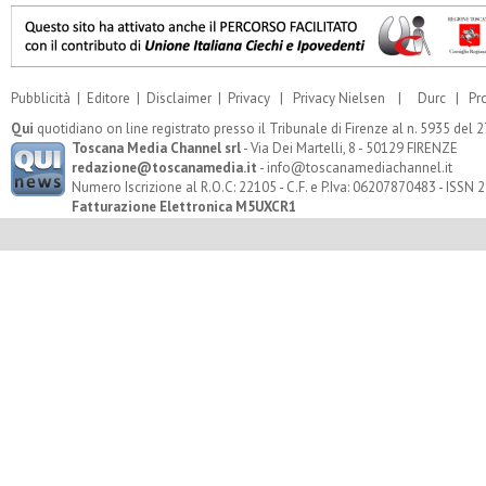
Pubblicità
|
Editore
|
Disclaimer
|
Privacy
|
Privacy Nielsen
|
Durc
|
Pr
Qui
quotidiano on line registrato presso il Tribunale di Firenze al n. 5935 del
Toscana Media Channel srl
- Via Dei Martelli, 8 - 50129 FIRENZE
redazione@toscanamedia.it
- info@toscanamediachannel.it
Numero Iscrizione al R.O.C: 22105 - C.F. e P.Iva: 06207870483 - ISSN
Fatturazione Elettronica M5UXCR1