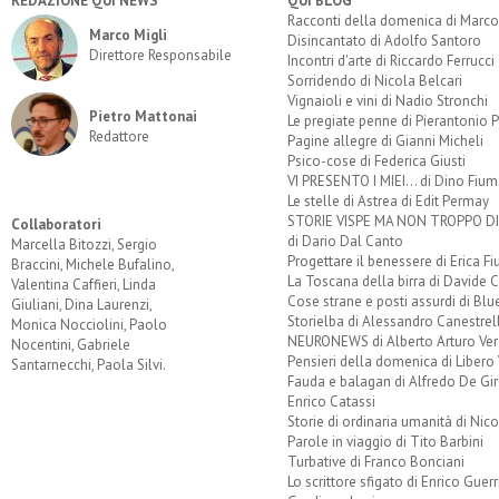
REDAZIONE QUI NEWS
QUI BLOG
Racconti della domenica di Marco
Marco Migli
Disincantato di Adolfo Santoro
Direttore Responsabile
Incontri d'arte di Riccardo Ferrucci
Sorridendo di Nicola Belcari
Vignaioli e vini di Nadio Stronchi
Pietro Mattonai
Le pregiate penne di Pierantonio P
Redattore
Pagine allegre di Gianni Micheli
Psico-cose di Federica Giusti
VI PRESENTO I MIEI... di Dino Fium
Le stelle di Astrea di Edit Permay
STORIE VISPE MA NON TROPPO 
Collaboratori
di Dario Dal Canto
Marcella Bitozzi, Sergio
Progettare il benessere di Erica F
Braccini, Michele Bufalino,
La Toscana della birra di Davide 
Valentina Caffieri, Linda
Cose strane e posti assurdi di Bl
Giuliani, Dina Laurenzi,
Storielba di Alessandro Canestrell
Monica Nocciolini, Paolo
NEURONEWS di Alberto Arturo Ver
Nocentini, Gabriele
Pensieri della domenica di Libero 
Santarnecchi, Paola Silvi.
Fauda e balagan di Alfredo De Gi
Enrico Catassi
Storie di ordinaria umanità di Nico
Parole in viaggio di Tito Barbini
Turbative di Franco Bonciani
Lo scrittore sfigato di Enrico Guerr