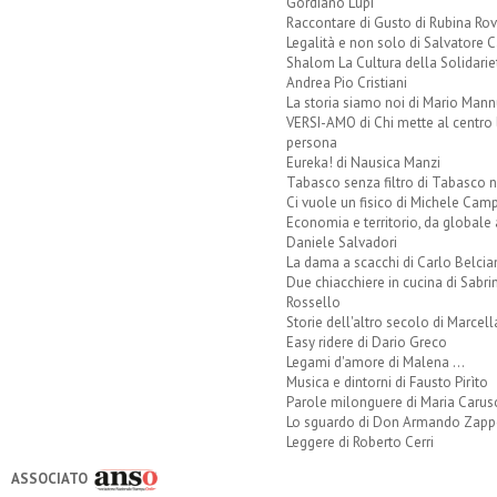
Gordiano Lupi
Raccontare di Gusto di Rubina Rov
Legalità e non solo di Salvatore C
Shalom La Cultura della Solidarie
Andrea Pio Cristiani
La storia siamo noi di Mario Mann
VERSI-AMO di Chi mette al centro 
persona
Eureka! di Nausica Manzi
Tabasco senza filtro di Tabasco n
Ci vuole un fisico di Michele Camp
Economia e territorio, da globale 
Daniele Salvadori
La dama a scacchi di Carlo Belcia
Due chiacchiere in cucina di Sabri
Rossello
Storie dell'altro secolo di Marcell
Easy ridere di Dario Greco
Legami d'amore di Malena ...
Musica e dintorni di Fausto Pirìto
Parole milonguere di Maria Carus
Lo sguardo di Don Armando Zappo
Leggere di Roberto Cerri
ASSOCIATO