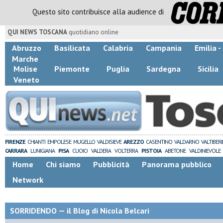
Questo sito contribuisce alla audience di
QUI NEWS TOSCANA
quotidiano online
Abruzzo
Basilicata
Calabria
Campania
Emilia 
Marche
Molise
Piemonte
Puglia
Sardegna
Sicilia
Veneto
FIRENZE
CHIANTI
EMPOLESE
MUGELLO
VALDISIEVE
AREZZO
CASENTINO
VALDARNO
VALTIBER
CARRARA
LUNIGIANA
PISA
CUOIO
VALDERA
VOLTERRA
PISTOIA
ABETONE
VALDINIEVOLE
Home
Chi siamo
Pubblicità
Panorama pubblico
Network
SORRIDENDO — il Blog di Nicola Belcari